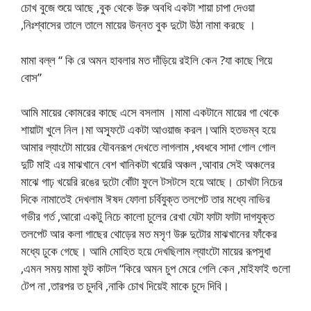
চোখ বুজে শুয়ে আছে ,বুক থেকে উরু অবধি একটা শায়া চাপা দেওয়া
,নিঃশ্বাসের তালে তালে মায়ের উন্নত বুক দুটো উঠা নামা করছে ।
মামা বল্ল “ কি রে অমন হাবলার মত দাঁড়িয়ে রইলি কেন ?যা কাছে গিয়ে
বোস”
আমি মায়ের কোমরের কাছে এসে বসলাম ।মামা একটানে মায়ের গা থেকে
শায়াটা খুলে নিল।মা অস্ফূটে একটা আওয়াজ করল।আমি হতভম্ব হয়ে
আমার ল্যাংটো মায়ের যৌবনরূপ দেখতে লাগলাম ,ধবধবে সাদা গোল গোল
দুটি মাই এর মাঝখানে বেশ খানিকটা খয়েরি অঞ্চল ,আবার সেই অঞ্চলের
মাঝে গাঢ় খয়েরি রঙের দুটো বোঁটা ফুলে টসটসে হয়ে আছে। চোখটা নিচের
দিকে নামাতেই দেখলাম ঈষদ ফোলা চর্বিযুক্ত তলপেট তার মধ্যে নাভির
গভীর গর্ত ,আরো একটু নিচে কালো চুলের রেখা যেটা ফাটা ফাটা দাগযুক্ত
তলপেট আর কলা গাছের থোড়ের মত মসৃণ উরু দুটোর মাঝখানের ফাঁকের
মধ্যে ঢুকে গেছে। আমি মোহিত হয়ে দেখছিলাম ল্যাংটো মায়ের রূপসুধা
,এমন সময় মামা ফুট কাটল “কিরে অমন চুপ মেরে গেলি কেন ,মাইফাই গুলো
টেপ না ,তারপর ত চুদবি ,নাকি চোখ দিয়েই মাকে চুদে দিবি।