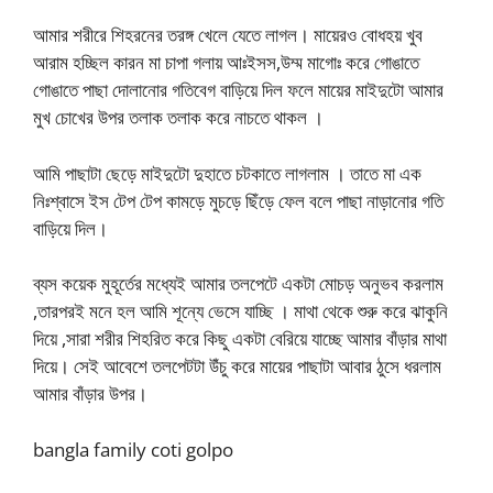
আমার শরীরে শিহরনের তরঙ্গ খেলে যেতে লাগল। মায়েরও বোধহয় খুব
আরাম হচ্ছিল কারন মা চাপা গলায় আঃইসস,উম্ম মাগোঃ করে গোঙাতে
গোঙাতে পাছা দোলানোর গতিবেগ বাড়িয়ে দিল ফলে মায়ের মাইদুটো আমার
মুখ চোখের উপর তলাক তলাক করে নাচতে থাকল ।
আমি পাছাটা ছেড়ে মাইদুটো দুহাতে চটকাতে লাগলাম । তাতে মা এক
নিঃশ্বাসে ইস টেপ টেপ কামড়ে মুচড়ে ছিঁড়ে ফেল বলে পাছা নাড়ানোর গতি
বাড়িয়ে দিল।
ব্যস কয়েক মুহূর্তের মধ্যেই আমার তলপেটে একটা মোচড় অনুভব করলাম
,তারপরই মনে হল আমি শূন্যে ভেসে যাচ্ছি । মাথা থেকে শুরু করে ঝাকুনি
দিয়ে ,সারা শরীর শিহরিত করে কিছু একটা বেরিয়ে যাচ্ছে আমার বাঁড়ার মাথা
দিয়ে। সেই আবেশে তলপেটটা উঁচু করে মায়ের পাছাটা আবার ঠুসে ধরলাম
আমার বাঁড়ার উপর।
bangla family coti golpo