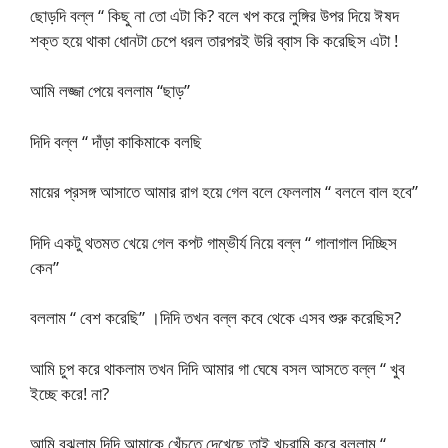
ছোড়দি বল্ল “ কিছু না তো এটা কি? বলে খপ করে লুঙ্গির উপর দিয়ে ঈষদ
শক্ত হয়ে থাকা ধোনটা চেপে ধরল তারপরই উরি ব্বাস কি করেছিস এটা !
আমি লজ্জা পেয়ে বললাম “ছাড়”
দিদি বল্ল “ দাঁড়া কাকিমাকে বলছি
মায়ের প্রসঙ্গ আসাতে আমার রাগ হয়ে গেল বলে ফেললাম “ বললে বাল হবে”
দিদি একটু থতমত খেয়ে গেল কপট গাম্ভীর্য নিয়ে বল্ল “ গালাগাল দিচ্ছিস
কেন”
বললাম “ বেশ করেছি” ।দিদি তখন বল্ল কবে থেকে এসব শুরু করেছিস?
আমি চুপ করে থাকলাম তখন দিদি আমার গা ঘেষে বসল আসতে বল্ল “ খুব
ইচ্ছে করে! না?
আমি বুঝলাম দিদি আমাকে খেঁচতে দেখেছে তাই খচরামি করে বললাম “