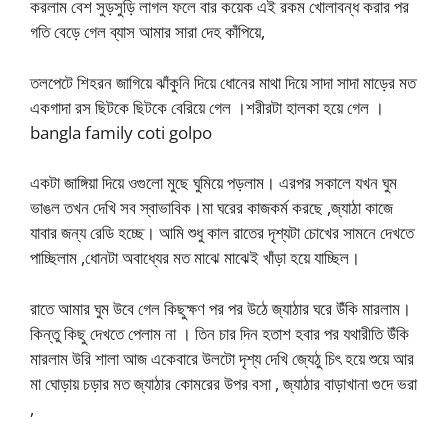
করলাম বেশ সুড়সুড়ি লাগল ফলে বার কয়েক এই রকম খোলাবন্ধ করার পর
গতি বেড়ে গেল ব্যাস আমার সারা দেহ কাঁপিয়ে,
তলপেটে শিহরন জাগিয়ে ঝাঁকুনি দিয়ে ধোনের মাথা দিয়ে সাদা সাদা মাড়ের মত
একগাদা রস ছিটকে ছিটকে বেরিয়ে গেল ।শরীরটা হালকা হয়ে গেল ।
bangla family coti golpo
একটা জাঙ্গিয়া দিয়ে ওগুলো মুছে ঘুমিয়ে পড়লাম। এরপর সকালে যখন ঘুম
ভাঙল তখন দেখি সব স্বাভাবিক।মা ঘরের কাজকর্ম করছে ,জ্যাঠা কাজে
যাবার জন্য রেডি হচ্ছে। আমি শুধু কাল রাতের দৃশ্যটা চোখের সামনে দেখতে
পাচ্ছিলাম ,ধোনটা অবাধ্যের মত মাঝে মাঝেই খাঁড়া হয়ে যাচ্ছিল।
রাতে আমার ঘুম উবে গেল কিছুক্ষণ পর পর উঠে জ্যাঠার ঘরে উঁকি মারলাম।
কিন্তু কিছু দেখতে পেলাম না । তিন চার দিন হতাশ হবার পর যথারীতি উঁকি
মারলাম উরি শালা আজ একেবারে উলটো দৃশ্য দেখি জ্যেঠু চিৎ হয়ে শুয়ে আর
মা ঘোড়ায় চড়ার মত জ্যাঠার কোমরের উপর বসা , জ্যাঠার বাড়াখানা গুদে ভরা
,