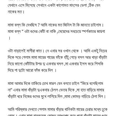
যেখানে এসে মিলেছে সেখানে একটা কালোমত মাংসের ডেলা ,ঠিক যেন
নাকের মত।
মামা বল্ল কি দেখছিস ? আমি নাকের মত জিনিস টা কি জানতে চাইলাম।
মামা বল্ল “ ওটা গুদের কোঁট বা নাকি ,মেয়েদের সবচেয়ে স্পর্শকাতর জায়গা
।
ওটা নাড়ালেই মাগীরা কাত। নে এবার সর ওখান থেকে । আমি একটু নিচের
দিকে সরে গেলাম মামা মায়ের পায়ের ফাঁকে হাঁটু গেড়ে বসল আর খাড়া বাঁড়াটা
নিয়ে কালো কোঁটটার উপর দু একবার ঘসল ,মা একবার ইসস করে শিসকি
দিয়ে পা দুটো আরো ফাঁক করে দিল ।
মামা আমার দিকে তাকিয়ে চোখ মারল যেন বলতে চাইল “কিরে বলেছিলাম
না” এবার মামা বাঁড়াটা দুএকবার ঠেলল ভেতর দিকে ,মা হাত বাড়িয়ে মামার
বাঁড়াটা ধরে নিজের গুদের মুখে লাগিয়ে দিল ,মামা কোমড় নাচিয়ে ঠেলা দিল।
আমি পরিষ্কার দেখতে পেলাম মামার বাঁড়ার খানিকটা মায়ের চেরার মধ্যে ঢুকে
গেছে। এবার মামা বারকয়েক কোমড় আগুপেছু করে পুরো বাঁড়াটা মায়ের গুদে