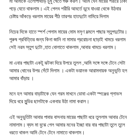
মা আমাকে এলোপাথাড়ি চুমু খেতে শুরু করল। আমি যেন মায়ের শরীরে ঢাকা
পড়ে যেতে থাকলাম। এই পেলব শরীরি আবর্তে ডুবে যাওয়া থেকে উঠবার
চেষ্টায় আঁকড়ে ধরলাম মায়ের পীঠ তারপর হাতদুটো নামিয়ে দিলাম
নিচের দিকে হাতে স্পর্শ পেলাম মায়ের মোম মসৃণ দল্মলে পাছার স্তুপদুটোর।
পুরুষ প্রবিত্তির জন্য কিনা জানি না মামার প্ররোচনা ছাড়াই খামচে ধরলাম
সেই নরম স্তুপ দুটো ,হাত বোলাতে থাকলাম ,আবার খামচে ধরলাম।
মা এবার পাছাটা একটু ঝটকা দিয়ে উপরে তুলল ,আমি সঙ্গে সঙ্গে টেনে সেটা
আমার ধোনের উপর সেঁটে দিলাম । একটা ভয়ানক আরামদায়ক অনুভুতি হল
আমার বাঁড়ায় ।
মনে হল আমার বাড়াটাকে যেন গরম মাখনে ডোবা একটা স্পঞ্জের গ্লাভস
দিয়ে ধরে মুন্ডির ছালটাকে একবার উঠা নামা করাল।
এই অনুভুতিটা আবার পাবার বাসনায় মায়ের পাছাটা ধরে তুললাম আবার টেনে
নামালাম। ব্যস মা বুঝে গেল আমার মনের ইচ্ছা বার বার পাছাটা তুলে তুলে
ধরতে থাকল আমি টেনে টেনে নামাতে থাকলাম।