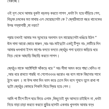
বেরুচ্ছে।
ওই দৃশ দেখে আমার বুকটা ধড়ফড় করতে লাগল ,ধনটা টং হয়ে দাঁড়িয়ে গেল,
বিদ্যুৎ চমকের মত মাথায় এল মেয়েছেলেটা কে ? জ্যেঠিমাতো বছর খানেকের
উপর শয্যাশায়ী ,মা নয়ত?
প্রায় তখনই আমার সব সন্দেহের অবসান হল মায়েছেলেটা গুঙিয়ে উঠল “
ঊম দাদা আরো জোরে মারুন ,আঃ আঃ মাইদুটো একটু টিপুন নাঃ ,ফাটিয়ে দিন
আমার গুদখানা ইসস মাগোঃ বলতে বলতে জ্যেঠুর গলা দুহাতে জড়িয়ে ধরে
নিচে থেকে আছাড়ি বিছাড়ি করতে লাগল।
জ্যেঠুও মাকে আষ্টেপিষ্টে আঁকড়ে ধরে “ আঃ সীমা অমন করে পাছা খেলিও না
,আর ধরে রাখতে পারছি না গেলোওওওঃ ধঃরোও ধর বলে মাকে বিছানার সাথে
ঠুসে ধরল । মা উম্ম দাদা দিন ভাল করে ঢেলে দিন বলে শ্যূনে তুলে রাখা পা
দুটো জ্যেঠুর কোমরে শিকলি দিয়ে স্থির হয়ে গেল।
আমি পা টিপে টিপে ঘরে ফিরে এলাম ,কিছুতেই ঘুম আসতে চাইছিল না ,ধনটা
নিয়ে নাড়া চাড়া করতে করতে মুন্ডির ছালটা একবার খুললাম আবার বন্ধ