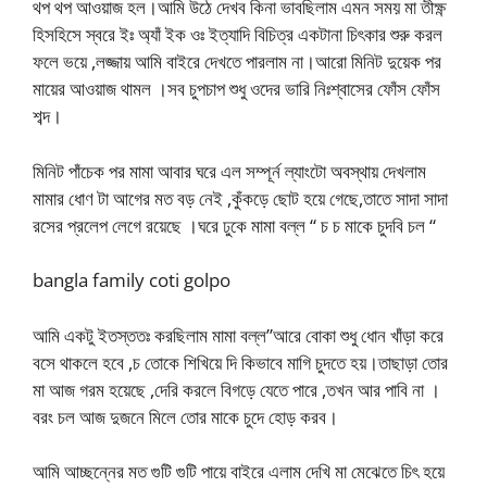
থপ থপ আওয়াজ হল।আমি উঠে দেখব কিনা ভাবছিলাম এমন সময় মা তীক্ষ্ণ
হিসহিসে স্বরে ইঃ অ্যাঁ ইক ওঃ ইত্যাদি বিচিত্র একটানা চিৎকার শুরু করল
ফলে ভয়ে ,লজ্জায় আমি বাইরে দেখতে পারলাম না।আরো মিনিট দুয়েক পর
মায়ের আওয়াজ থামল ।সব চুপচাপ শুধু ওদের ভারি নিঃশ্বাসের ফোঁস ফোঁস
শব্দ।
মিনিট পাঁচেক পর মামা আবার ঘরে এল সম্পূর্ন ল্যাংটো অবস্থায় দেখলাম
মামার ধোণ টা আগের মত বড় নেই ,কুঁকড়ে ছোট হয়ে গেছে,তাতে সাদা সাদা
রসের প্রলেপ লেগে রয়েছে ।ঘরে ঢুকে মামা বল্ল “ চ চ মাকে চুদবি চল “
bangla family coti golpo
আমি একটু ইতস্ততঃ করছিলাম মামা বল্ল”আরে বোকা শুধু ধোন খাঁড়া করে
বসে থাকলে হবে ,চ তোকে শিখিয়ে দি কিভাবে মাগি চুদতে হয়।তাছাড়া তোর
মা আজ গরম হয়েছে ,দেরি করলে বিগড়ে যেতে পারে ,তখন আর পাবি না ।
বরং চল আজ দুজনে মিলে তোর মাকে চুদে হোড় করব।
আমি আচ্ছন্নের মত গুটি গুটি পায়ে বাইরে এলাম দেখি মা মেঝেতে চিৎ হয়ে