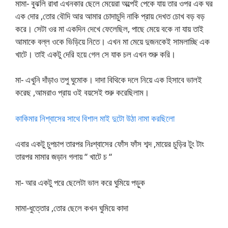
মামা- বুঝলি রাধা এখনকার ছেলে মেয়েরা অল্পেই পেকে যায় তার ওপর এক ঘর
এক দোর ,তোর বৌদি আর আমার চোদাচুদি নাকি প্রায় দেখত চোখ বড় বড়
করে। সেটা ওর মা একদিন দেখে ফেলেছিল, পাছে মেয়ে বকে না যায় তাই
আমাকে বল্ল ওকে ভিড়িয়ে নিতে। এখন মা মেয়ে দুজনকেই সামলাচ্ছি এক
খাটে। তাই একটু দেরি হয়ে গেল সে যাক চল এখন শুরু করি।
মা- এখুনি দাঁড়াও তপু ঘুমোক। দাদা বিথিকে দলে নিয়ে এক হিসাবে ভালই
করেছ ,আমরাও প্রায় ওই বয়সেই শুরু করেছিলাম।
কাকিমার নিশ্বাসের সাথে বিশাল মাই দুটো উঠা নামা করছিলো
এবার একটু চুপচাপ তারপর নিঃশ্বাসের ফোঁস ফাঁস শব্দ ,মায়ের চুড়ির টুং টাং
তারপর মামার জড়ান গলায় “ খাটে চ “
মা- আর একটু পরে ছেলেটা ভাল করে ঘুমিয়ে পড়ুক
মামা-ধুত্তোর ,তোর ছেলে কখন ঘুমিয়ে কাদা