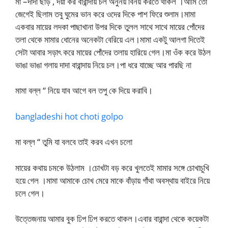
মা –দাদা ছাড় , দয়া কর বারান্দায় চল অনুনয় বিনয় করতে থাকল ।আমি তো
জেগেই ছিলাম তবু ঘুমের ভান করে ওদের দিকে পাশ ফিরে শুলাম।মামা
একবার মায়ের লদকা পাছাখানা উপর দিকে তুলল সাথে সাথে মায়ের পোঁদের
তলা থেকে মামার ধোনের অনেকটা বেরিয়ে এল।মামা একটু আলগা দিতেই
সেটা আবার সড়াৎ করে মায়ের পোঁদের তলায় হারিয়ে গেল।মা ওঁক করে উঠল
ভাঙা ভাঙা গলায় দাদা বারান্দায় নিয়ে চল।পা ধরে যাচ্ছে আর পারছি না
মামা বল্ল “ নিয়ে যাব আগে বল তপু কে দিয়ে করাবি।
bangladeshi hot choti golpo
মা বল্ল “ তুমি যা বলবে তাই করব এখন চলো
মায়ের কথায় চমকে উঠলাম ।চোখটা বড় করে খুলতেই মামার সঙ্গে চোখাচুখি
হয়ে গেল ।মামা আমাকে চোখ মেরে মাকে বাঁড়ায় গাঁথা অবস্থায় বাইরে নিয়ে
চলে গেল।
উত্তেজনায় আমার বুক ঢিপ ঢিপ করতে থাকল।এবার বারান্দা থেকে কয়েকটা