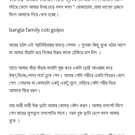
শুইয়ে ফেলে আমার উপর চড়ে বসল বল্ল “ বোকাচোদা ,মামা ভাগ্নে দুজনে
মিলে আমাকে নিয়ে খেলা হচ্ছে।
bangla family coti golpo
মায়ের হঠাৎ এই প্রতিক্রিয়ায় ঘাবড়ে গেলাম । সুতরাং কিছু বুঝে ওঠার আগে
মা আমার বাঁড়াটা ধরে নিজের উরুর ফাকে ঠেকিয়ে চাপ দিল ।
তাতে আমার খাঁড়া বাঁড়ার মাথাটা পুচ্চ করে একটা ছোট্ট আওয়াজ করে
উষ্ণ,ভিজে,পেলব গর্তে ঢুকে গেল। আমার গোটা শরীরে একটা শিহরন খেলে
গেল ।তারপর মা কোমড়টা একটু একটু তুলে ,নাড়িয়ে গোটা শরীর দিয়ে
আমাকে ঘিরে ধরল।
তার ভারী ভারী উরু দুটো আমার কোমড় বেষ্টন করল। আমার তলপেট মিশে
গেল মায়ের তুলতুলে তলপেটের সাথে। নরম বুক দুটো চেপে বসল আমার
বুকে ।