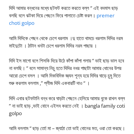
দিদি আমার বন্ধনের মধ্যে ছটফট করতে করতে বল্ল “ এই বদমাস ছাড়
বলছি বলে ঝটকা দিয়ে পেছনে ফিরে পালাতে চেষ্টা করল।
premer
choti golpo
আমি দিদিকে পেছন থেকে চেপে ধরলাম ।দু হাতে খামচে ধরলাম দিদির নরম
মাইদুটো । ঠাটান ধনটা চেপে ধরলাম দিদির নরম পাছায় ।
দিদি ইস মাগো বলে শিসকি দিয়ে উঠে কাঁপা কাঁপা গলায় “ ভাই ছাড় ভাল হবে
না বলছি। “ বলে সামান্য নিচু হতে দিদির নধর পাছাটা আমার ধোনের উপর
আরো চেপে বসল । আমি দিকবিদিক জ্ঞ্যন শূন্য হয়ে দিদির ঘাড়ে চুমু দিতে
শুরু করলাম বললাম ,” প্লীজ দিদি একবারটি দাও “ ।
দিদি এবার ছটফটানি বন্ধ করে ঘাড়টা পেছনে হেলিয়ে আমার বুকে রাখল বল্ল
“ না ভাই ছাড় ,ভাই বোনে এইসব করতে নেই । bangla family coti
golpo
আমি বললাম “ ছাড় তো! মা – জ্যাঠা তো ভাই বোনের মত, ওরা তো করছে।