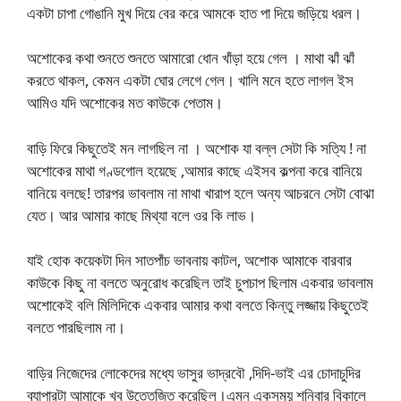
একটা চাপা গোঙানি মুখ দিয়ে বের করে আমকে হাত পা দিয়ে জড়িয়ে ধরল।
অশোকের কথা শুনতে শুনতে আমারো ধোন খাঁড়া হয়ে গেল । মাথা ঝাঁ ঝাঁ
করতে থাকল, কেমন একটা ঘোর লেগে গেল। খালি মনে হতে লাগল ইস
আমিও যদি অশোকের মত কাউকে পেতাম।
বাড়ি ফিরে কিছুতেই মন লাগছিল না । অশোক যা বল্ল সেটা কি সত্যি ! না
অশোকের মাথা গণ্ডগোল হয়েছে ,আমার কাছে এইসব কল্পনা করে বানিয়ে
বানিয়ে বলছে! তারপর ভাবলাম না মাথা খারাপ হলে অন্য আচরনে সেটা বোঝা
যেত। আর আমার কাছে মিথ্যা বলে ওর কি লাভ।
যাই হোক কয়েকটা দিন সাতপাঁচ ভাবনায় কাটল, অশোক আমাকে বারবার
কাউকে কিছু না বলতে অনুরোধ করেছিল তাই চুপচাপ ছিলাম একবার ভাবলাম
অশোকেই বলি মিলিদিকে একবার আমার কথা বলতে কিন্তু লজ্জায় কিছুতেই
বলতে পারছিলাম না।
বাড়ির নিজেদের লোকেদের মধ্যে ভাসুর ভাদ্রবৌ ,দিদি-ভাই এর চোদাচুদির
ব্যাপারটা আমাকে খুব উত্তেজিত করেছিল।এমন একসময় শনিবার বিকালে