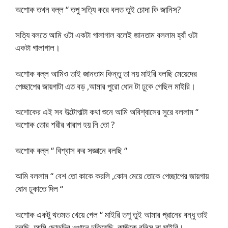
অশোক তখন বল্ল “ তপু সত্যি করে বলত তুই চোদা কি জানিস?
সত্যি বলতে আমি ওটা একটা গালাগাল বলেই জানতাম বললাম হ্যাঁ ওটা
একটা গালাগাল।
অশোক বল্ল আমিও তাই জানতাম কিন্তু তা নয় মাইরি বলছি মেয়েদের
পেচ্ছাপের জায়গাটা এত বড় ,আমার পুরো ধোন টা ঢুকে গেছিল মাইরি।
অশোকের এই সব উল্টোপাল্টা কথা শুনে আমি অবিশ্বাসের সুরে বললাম “
অশোক তোর শরীর খারাপ হয় নি তো ?
অশোক বল্ল “ বিশ্বাস কর সজ্ঞানে বলছি “
আমি বললাম “ বেশ তো কাকে করলি ,কোন মেয়ে তোকে পেচ্ছাপের জায়গায়
ধোন ঢুকাতে দিল “
অশোক একটু থতমত খেয়ে গেল “ মাইরি তপু তুই আমার প্রানের বন্ধু তাই
বলছি ,আমি ছোড়দির ওখানে ঢুকিয়েছি, কাঊকে বলিস না মাইরি।