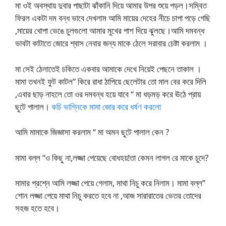
মা ওই অবস্থায় দুবার পাছাটা ঝাঁকানি দিয়ে আমার উপর শুয়ে পড়ল।সম্বিত
ফিরল একটা দম বন্ধ ভাবে দেখলাম আমি মায়ের দেহের নীচে চাপা পড়ে গেছি
,মায়ের খোপা ভেঙে চুলগুলো আমার মুখের পাশ দিয়ে ঝুলছে।আমি দমবন্ধ
ভাবটা কাটাতে জোরে শ্বাস নেবার জন্য মাকে ঠেলে সরাবার চেষ্টা করলাম ।
মা সেই ঠেলাতেই চকিতে একবার আমাকে দেখে নিয়েই পেছনে তাকাল ।
মামা তখনই ফুট কাটল” কিরে রাধা ঠাপিয়ে ছেলেটার তো মাল বের করে দিলি
,এবার ছাড় নাহলে তো ওর দমবন্ধ হয়ে যাবে “ মা ধড়মড় করে ঊঠে প্রায়
ছুটে পালাল।
কচি ভাগ্নিকে মামা জোর করে ধর্ষণ করলো
আমি মামাকে জিজ্ঞাসা করলাম “ মা অমন ছুটে পালাল কেন ?
মামা বল্ল “ও কিছু না,লজ্জা পেয়েছে বোধহয়!তা কেমন লাগল রে মাকে চুদে?
মামার প্রশ্নে আমি লজ্জা পেয়ে গেলাম, মাথা নিচু করে নিলাম। মামা বল্ল”
শোন লজ্জা পেয়ে মাথা নিচু করতে হবে না ,আজ সারারাতের ভেতর তোদের
সহজ হতে হবে।