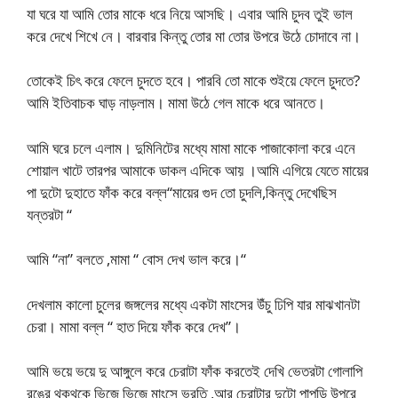
যা ঘরে যা আমি তোর মাকে ধরে নিয়ে আসছি। এবার আমি চুদব তুই ভাল
করে দেখে শিখে নে। বারবার কিন্তু তোর মা তোর উপরে উঠে চোদাবে না।
তোকেই চিৎ করে ফেলে চুদতে হবে। পারবি তো মাকে শুইয়ে ফেলে চুদতে?
আমি ইতিবাচক ঘাড় নাড়লাম। মামা উঠে গেল মাকে ধরে আনতে।
আমি ঘরে চলে এলাম। দুমিনিটের মধ্যে মামা মাকে পাজাকোলা করে এনে
শোয়াল খাটে তারপর আমাকে ডাকল এদিকে আয় ।আমি এগিয়ে যেতে মায়ের
পা দুটো দুহাতে ফাঁক করে বল্ল“মায়ের গুদ তো চুদলি,কিন্তু দেখেছিস
যন্তরটা “
আমি “না” বলতে ,মামা “ বোস দেখ ভাল করে।“
দেখলাম কালো চুলের জঙ্গলের মধ্যে একটা মাংসের উঁচু ঢিপি যার মাঝখানটা
চেরা। মামা বল্ল “ হাত দিয়ে ফাঁক করে দেখ”।
আমি ভয়ে ভয়ে দু আঙ্গুলে করে চেরাটা ফাঁক করতেই দেখি ভেতরটা গোলাপি
রঙের থকথকে ভিজে ভিজে মাংসে ভরতি ,আর চেরাটার দুটো পাপড়ি উপরে