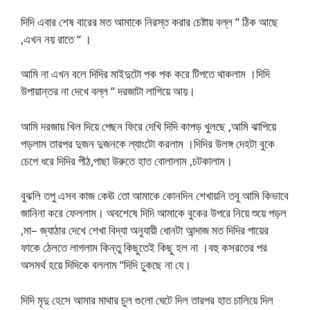
দিদি এবার শেষ বারের মত আমাকে নিরস্ত করার চেষ্টায় বল্ল “ ঠিক আছে
,এখন নয় রাতে “ ।
আমি না এখন বলে দিদির মাইদুটো পক পক করে টিপতে থাকলাম ।দিদি
উপায়ান্তর না দেখে বল্ল “ দরজাটা লাগিয়ে আয়।
আমি দরজায় খিল দিয়ে পেছন ফিরে দেখি দিদি কাপড় খুলছে ,আমি ঝাপিয়ে
পড়লাম তারপর দুজন দুজনকে ল্যাংটো করলাম ।দিদির উলঙ্গ দেহটা বুকে
চেপে ধরে দিদির পীঠ,পাছা উরুতে হাত বোলালাম ,চটকালাম।
বুঝলি তপু এসব কাজ কেঊ তো আমাকে কোনদিন শেখায়নি তবু আমি কিভাবে
জানিনা করে ফেললাম। অবশেষে দিদি আমাকে বুকের উপরে নিয়ে শুয়ে পড়ল
,মা– জ্যাঠার দেখে শেখা বিদ্যা অনুযায়ী ধোনটা আন্দাজ মত দিদির পায়ের
ফাকে ঠেলতে লাগলাম কিন্তু কিছুতেই কিছু হল না ।বহু কসরতের পর
অসমর্থ হয়ে দিদিকে বললাম “দিদি ঢুকছে না যে।
দিদি মৃদু হেসে আমার মাথার চুল গুলো ঘেটে দিল তারপর হাত চালিয়ে দিল