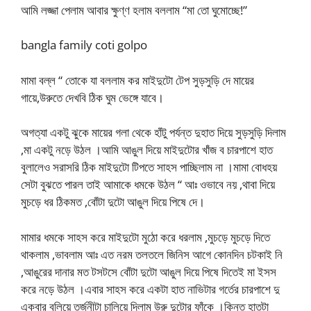
আমি লজ্জা পেলাম আবার ক্ষুণ্ণ হলাম বললাম “মা তো ঘুমোচ্ছে!”
bangla family coti golpo
মামা বল্ল “ তোকে যা বললাম কর মাইদুটো টেপ সুড়সুড়ি দে মায়ের
গায়ে,উরুতে দেখবি ঠিক ঘুম ভেঙ্গে যাবে।
অগত্যা একটু ঝুকে মায়ের গলা থেকে হাঁটু পর্যন্ত দুহাত দিয়ে সুড়সুড়ি দিলাম
,মা একটু নড়ে উঠল ।আমি আঙুল দিয়ে মাইদুটোর খাঁজ ব চারপাশে হাত
বুলালেও সরাসরি ঠিক মাইদুটো টিপতে সাহস পাচ্ছিলাম না ।মামা বোধহয়
সেটা বুঝতে পারল তাই আমাকে ধমকে উঠল “ আঃ ওভাবে নয় ,থাবা দিয়ে
মুচড়ে ধর ঠিকমত ,বোঁটা দুটো আঙুল দিয়ে পিষে দে।
মামার ধমকে সাহস করে মাইদুটো মুঠো করে ধরলাম ,মুচড়ে মুচড়ে দিতে
থাকলাম ,ভাবলাম আঃ এত নরম তলতলে জিনিস আগে কোনদিন চটকাই নি
,আঙুরের দানার মত টসটসে বোঁটা দুটো আঙুল দিয়ে পিষে দিতেই মা ইসস
করে নড়ে উঠল ।এবার সাহস করে একটা হাত নাভিটার গর্তের চারপাশে দু
একবার বুলিয়ে তর্জনীটা চালিয়ে দিলাম উরু দুটোর ফাঁকে ।কিন্ত হাতটা