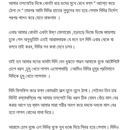
আমার তলপেটের দিকে ধোনটা ধরে গুদের মুখে রেখে বল্ল “ আস্তে করে
ঠেলা দে “ তারপর আমি দিদির হাতের পুতুলের মত হয়ে গেলাম দিদির নির্দেশ
পরপর পালন করে যেতে থাকলাম ।
এবার আমার ধোনটা একটা উষ্ণ মোলায়েম ,হড়হড়ে ভিজে ভিজে জায়গায়
ঢুকে গেল অনুভুতিটা এতই আরামদায়ক যে মনে হল দিদি এবার থেকে যা
বলবে তাই করব, দিদির সব কথা মেনে চলব।
তাই হল আমার মনের ভাবটা দিদি যেন বুঝতে পারল আমাকে বুকে আষ্টেপিষ্টে
চেপে ধরল ,চুমু খেতে লাগল এলোপাথাড়ি ।আমিও দিদির চুমুর প্রতিদানে
দিদিকে চুমু খেতে লাগলাম ।
দিদি ফিসফিস করে বল্ল কোমরটা অল্প তুলে তুলে ঠাপা। সেইমত তিন চার
মিনিট ধস্তাধস্তির পর আমার তলপেটে খিচ ধরল ঠিক যেমন খেঁচে মাল বের
করার আগে হয় ব্যাস আমার সারা শরীর অবশ করে দমকে দমকে মাল বের
হতে লাগল ধোনের মাথা দিয়ে।
আরামে চোখ বুজে এল দিদির বুকে মুখ গুজে দিয়ে স্থির হয়ে গেলাম। দিদিও