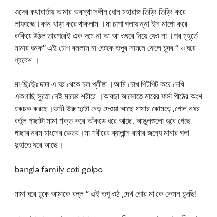
ওদের কথাবার্তায় আমার অবস্থা সঙ্গীন,ধোন মহারাজ তিড়িং তিড়িং করে
লাফাচ্ছে।কান খাড়া করে থাকলাম ।মা চাপা গলায় ন্না ইস মাগো করে
ককিয়ে উঠল তারপরেই এক দমে না আ আ ওঘরে নিয়ে যেও না ।পর মূহূর্তে
মামার ধমক” এই চোপ বললাম না তোকে তপুর সামনে ফেলে চুদব “ ও ঘরে
প্রবেশ ।
মা-ছিঃছিঃ দাদা এ ঘর থেকে চল প্লীজ ।আমি চোখ পিটপিট করে দেখি
একগাছি সুতো নেই মায়ের শরীরে ।আবছা আলোতে মায়ের ফর্সা পীঠের অংশ
চকচক করছে।ভারী উরু দুটো বেড় দেওয়া আছে মামার কোমড়ে ,গোল নধর
বর্তুল পাছাটা মামা শক্ত করে আঁকড়ে ধরে আছে, আঙুলগুলো ডুবে গেছে
পাছার নরম মাংসের ভেতর।মা শরীরের ব্যালান্স রাখার জন্যে মামার গলা
দুহাতে ধরে আছে।
bangla family coti golpo
মামা ঘরে ঢুকে আমাকে বল্ল “ এই তপু ওঠ ,দেখ তোর মা কে কেমন চুদছি!