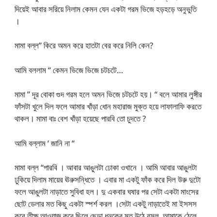
দিয়েই আবার সরিয়ে নিলাম কেমন যেন একটা গরম ভিজে হড়হড়ে অনুভুতি
।
মামা বল্ল” কিরে অমন করে হাতটা বের করে নিলি কেন?
আমি বললাম “ কেমন ভিজে ভিজে চটচটে…
মামা ” দূর বোকা গুদ গরম হলে অমন ভিজে চটচটে হয়। “ বলে আমার লুঙ্গীর
ফাঁসটা খুলে দিল ফলে আমার খাঁড়া ধোন মহারাজ মুক্ত হয়ে লাফালাফি করতে
থাকল। মামা বাঃ বেশ খাঁড়া হয়েছে পারবি তো চুদতে ?
আমি বল্লাম ‘ জানি না “
মামা বল্ল “পারবি । আবার আঙুলটা ঢোকা ওখানে । আমি আবার আঙুলটা
ঢুকিয়ে দিলাম মায়ের ঊরুসন্ধিতে । এবার মা একটু ফাঁক করে দিল উরু দুটো
ফলে আঙুলটা নাড়াতে সুবিধা হল। দু একবার ঘষার পর সেটা একটা মাংসের
ছোট ডেলার মত কিছু একটা স্পর্শ করল ।সেটা একটু নাড়াতেই মা ইসসস
করে তীক্ষ্ণ আওয়াজ করে ছিলে ছেড়া ধনুকের মত উঠে বসল ,আমাকে ঠেলে