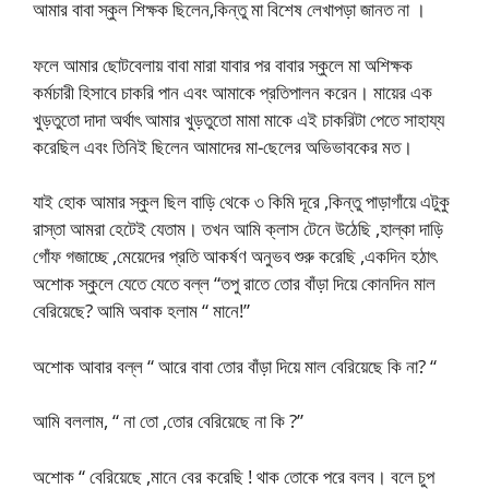
আমার বাবা স্কুল শিক্ষক ছিলেন,কিন্তু মা বিশেষ লেখাপড়া জানত না ।
ফলে আমার ছোটবেলায় বাবা মারা যাবার পর বাবার স্কুলে মা অশিক্ষক
কর্মচারী হিসাবে চাকরি পান এবং আমাকে প্রতিপালন করেন। মায়ের এক
খুড়তুতো দাদা অর্থাৎ আমার খুড়তুতো মামা মাকে এই চাকরিটা পেতে সাহায্য
করেছিল এবং তিনিই ছিলেন আমাদের মা-ছেলের অভিভাবকের মত।
যাই হোক আমার স্কুল ছিল বাড়ি থেকে ৩ কিমি দূরে ,কিন্তু পাড়াগাঁয়ে এটুকু
রাস্তা আমরা হেটেই যেতাম। তখন আমি ক্লাস টেনে উঠেছি ,হাল্কা দাড়ি
গোঁফ গজাচ্ছে ,মেয়েদের প্রতি আকর্ষণ অনুভব শুরু করেছি ,একদিন হঠাৎ
অশোক স্কুলে যেতে যেতে বল্ল “তপু রাতে তোর বাঁড়া দিয়ে কোনদিন মাল
বেরিয়েছে? আমি অবাক হলাম “ মানে!”
অশোক আবার বল্ল “ আরে বাবা তোর বাঁড়া দিয়ে মাল বেরিয়েছে কি না? “
আমি বললাম, “ না তো ,তোর বেরিয়েছে না কি ?”
অশোক “ বেরিয়েছে ,মানে বের করেছি ! থাক তোকে পরে বলব। বলে চুপ