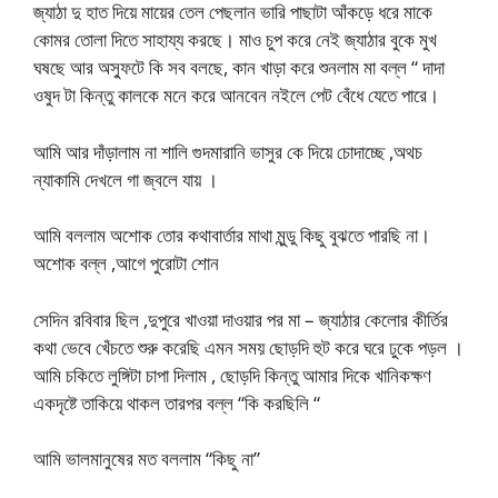
জ্যাঠা দু হাত দিয়ে মায়ের তেল পেছলান ভারি পাছাটা আঁকড়ে ধরে মাকে
কোমর তোলা দিতে সাহায্য করছে। মাও চুপ করে নেই জ্যাঠার বুকে মুখ
ঘষছে আর অস্ফুটে কি সব বলছে, কান খাড়া করে শুনলাম মা বল্ল “ দাদা
ওষুদ টা কিন্তু কালকে মনে করে আনবেন নইলে পেট বেঁধে যেতে পারে।
আমি আর দাঁড়ালাম না শালি গুদমারানি ভাসুর কে দিয়ে চোদাচ্ছে ,অথচ
ন্যাকামি দেখলে গা জ্বলে যায় ।
আমি বললাম অশোক তোর কথাবার্তার মাথা মুন্ডু কিছু বুঝতে পারছি না।
অশোক বল্ল ,আগে পুরোটা শোন
সেদিন রবিবার ছিল ,দুপুরে খাওয়া দাওয়ার পর মা – জ্যাঠার কেলোর কীর্তির
কথা ভেবে খেঁচতে শুরু করেছি এমন সময় ছোড়দি হুট করে ঘরে ঢুকে পড়ল ।
আমি চকিতে লুঙ্গিটা চাপা দিলাম , ছোড়দি কিন্তু আমার দিকে খানিকক্ষণ
একদৃষ্টে তাকিয়ে থাকল তারপর বল্ল “কি করছিলি “
আমি ভালমানুষের মত বললাম “কিছু না”