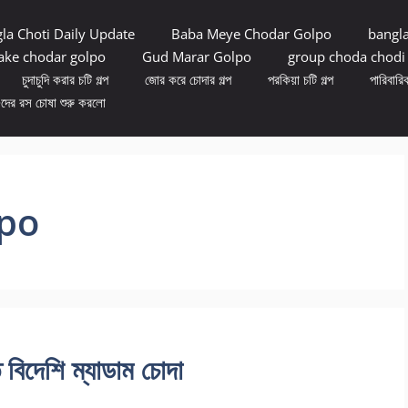
la Choti Daily Update
Baba Meye Chodar Golpo
bangl
ke chodar golpo
Gud Marar Golpo
group choda chodi
চুদাচুদি করার চটি গল্প
জোর করে চোদার গল্প
পরকিয়া চটি গল্প
পারিবারিক
ুদের রস চোষা শুরু করলো
po
দেশি ম্যাডাম চোদা