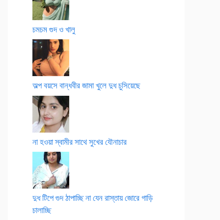
চমচম গুদ ও খালু
অল্প বয়সে বান্ধবীর জামা খুলে দুধ চুসিয়েছে
না হওয়া স্বামীর সাথে সুখের যৌনাচার
দুধ টিপে গুদ ঠাপাচ্ছি না যেন রাস্তায় জোরে গাড়ি
চালাচ্ছি