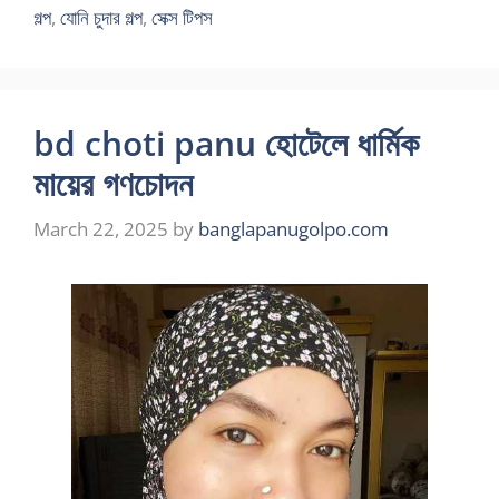
গল্প
,
যোনি চুদার গল্প
,
সেক্স টিপস
bd choti panu হোটেলে ধার্মিক
মায়ের গণচোদন
March 22, 2025
by
banglapanugolpo.com