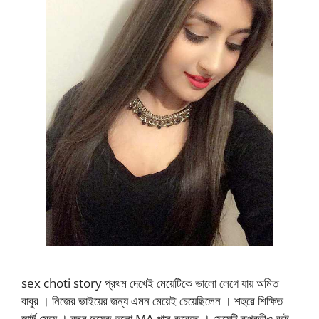
sex choti story প্রথম দেখেই মেয়েটিকে ভালো লেগে যায় অমিত
বাবুর । নিজের ভাইয়ের জন্য এমন মেয়েই চেয়েছিলেন । শহুরে শিক্ষিত
স্মার্ট মেয়ে । বছর দুয়েক হলো MA পাস করেছে । মেয়েটি রূপবতীও বটে