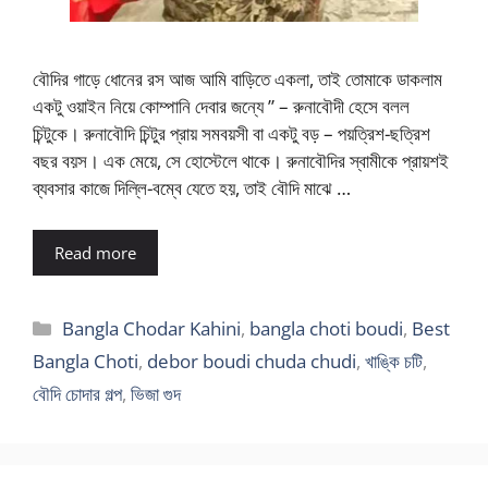
বৌদির গাড়ে ধোনের রস আজ আমি বাড়িতে একলা, তাই তোমাকে ডাকলাম
একটু ওয়াইন নিয়ে কোম্পানি দেবার জন্যে ” – রুনাবৌদী হেসে বলল
চিন্টুকে। রুনাবৌদি চিন্টুর প্রায় সমবয়সী বা একটু বড় – পয়ত্রিশ-ছত্রিশ
বছর বয়স। এক মেয়ে, সে হোস্টেলে থাকে। রুনাবৌদির স্বামীকে প্রায়শই
ব্যবসার কাজে দিল্লি-বম্বে যেতে হয়, তাই বৌদি মাঝে …
Read more
Categories
Bangla Chodar Kahini
,
bangla choti boudi
,
Best
Bangla Choti
,
debor boudi chuda chudi
,
খাঙ্কি চটি
,
বৌদি চোদার গল্প
,
ভিজা গুদ