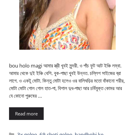
bou holo magi আমার স্ত্রী খুবই সুন্দরী. ও পাঁচ ফুট আট ইঞ্চি লম্বা.
আমার থেকে দুই ইঞ্চি বেশি. বুক-পাছা খুবই উন্নত. চল্লিশ সাইজের ব্রা
লাগে. ও একটু মোটা. কিন্তু মোটা হলেও ওর বালিঘড়ির মতো বাঁকানো শরীর,
মোটা মোটা গোল গোল হাত-পা, বিশাল দুধ-পাছা আর চর্বিযুক্ত কোমর আর
যে কোনো পুরুষের …
Read more
Categories
3x golpo
,
69 choti golpo
,
bandhobi ke