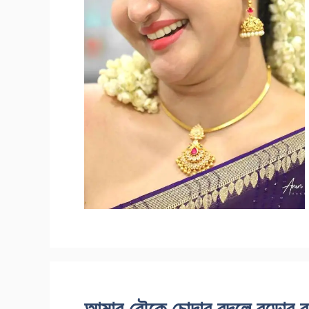
আমার বৌকে চোদার বদলে বুড়োর বা