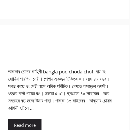
ডাক্তার চোদার কাহিনী bangla pod choda choti নাম ড:
সোনিয়া পারভিন মেরী। পেশায় একজন চিকিতসক। বয়স ৪০ বছর।
সবার কাছে ড: মেরী নামে অধিক পরিচিত। দেখতে অসম্ভব রূপসী।
ধব্ধবে ফর্সা গায়ের রঙ। উচ্চতা ৫’৯”। দুধগুলো ৪০ সাইজের। তবে
সবচেয়ে বড় হচ্ছে উনার পাছা। পাক্কা ৪৫ সাইজের। ডাক্তার চোদার
কাহিনী হাটলে …
Read more