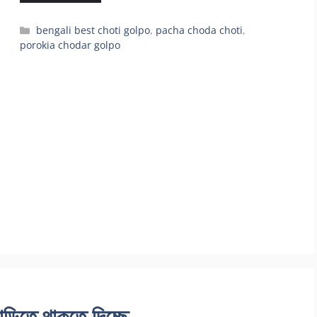
Categories
bengali best choti golpo
,
pacha choda choti
,
porokia chodar golpo
ড়িতে থাকতে দিচ্ছে