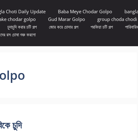
la Choti Daily Update
Baba Meye Chodar Golpo
bangl
ke chodar golpo
Gud Marar Golpo
group choda chodi
চুদাচুদি করার চটি গল্প
জোর করে চোদার গল্প
পরকিয়া চটি গল্প
পারিবারিক
ুদের রস চোষা শুরু করলো
olpo
িকে চুদি