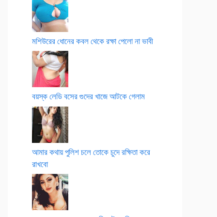
মশিউরের ধোনের কবল থেকে রক্ষা পেলো না ভাবী
বয়স্ক লেডি বসের গুদের খাজে আটকে গেলাম
আমার কথায় পুলিশ চলে তোকে চুদে রক্ষিতা করে
রাখবো