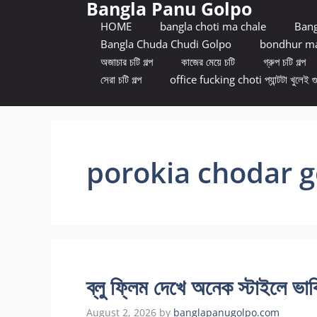
Bangla Panu Golpo
Skip
to
HOME
bangla choti ma chale
Bang
content
Bangla Chuda Chudi Golpo
bondhur ma
অজাচার চটি গল্প
কাজের মেয়ে চটি
গ্রুপ চটি গল্প
সেরা চটি গল্প
office fucking choti প্যান্টটা খুলেই গ
porokia chodar g
ব্লু ফ্লিম দেখে অনেক স্টাইলে ভাব
August 2, 2026
by
banglapanugolpo.com