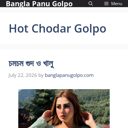
Bangla Panu Golpo
Skip
Menu
to
content
Hot Chodar Golpo
চমচম গুদ ও খালু
July 22, 2026
by
banglapanugolpo.com