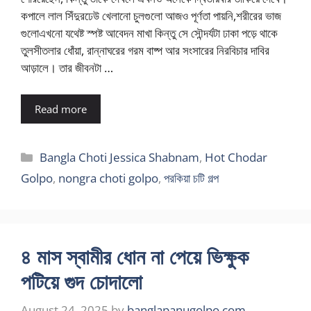
কপালে লাল সিঁদুরঢেউ খেলানো চুলগুলো আজও পূর্ণতা পায়নি,শরীরের ভাজ
গুলোএখনো যথেষ্ট স্পষ্ট আবেদন মাখা কিন্তু সে সৌন্দর্যটা ঢাকা পড়ে থাকে
তুলসীতলার ধোঁয়া, রান্নাঘরের গরম বাষ্প আর সংসারের নিরবিচার দাবির
আড়ালে। তার জীবনটা …
Read more
Categories
Bangla Choti Jessica Shabnam
,
Hot Chodar
Golpo
,
nongra choti golpo
,
পরকিয়া চটি গল্প
৪ মাস স্বামীর ধোন না পেয়ে ভিক্ষুক
পটিয়ে গুদ চোদালো
August 24, 2025
by
banglapanugolpo.com