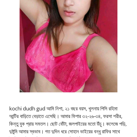
kochi dudh gud আমি নিশা, ২১ বছর বয়স, খুলনায় পিসি রহিমা
আন্টির বাড়িতে বেড়াতে এসেছি। আমার ফিগার ৩২-২৬-৩৪, ফরসা শরীর,
কিন্তু বুক প্রায় সমতল। ছোট বোঁটা, জলপাইয়ের মতো উঁচু। কলেজে পড়ি,
দুষ্টুমি আমার স্বভাব। গত দুদিন ধরে সোহান ভাইয়ের বন্ধু রাফির সাথে