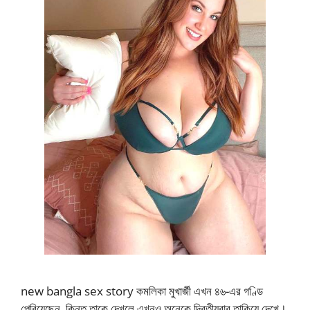
new bangla sex story কমলিকা মুখার্জী এখন ৪৬-এর গণ্ডি
পেরিয়েছেন, কিন্তু তাকে দেখলে এখনও অনেকে দ্বিতীয়বার তাকিয়ে দেখে।