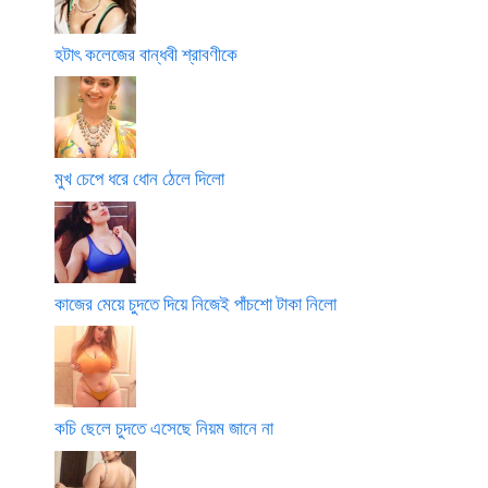
হটাৎ কলেজের বান্ধবী শ্রাবণীকে
মুখ চেপে ধরে ধোন ঠেলে দিলো
কাজের মেয়ে চুদতে দিয়ে নিজেই পাঁচশো টাকা নিলো
কচি ছেলে চুদতে এসেছে নিয়ম জানে না