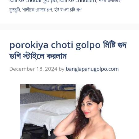
sali ke chodar golpo
,
sali ke chudlam
,
শালী দুলাভাই
চুদাচুদি
,
শালীকে চোদার গল্প
,
হট বাংলা চটি গল্প
porokiya choti golpo মিষ্টি গুদ
ডগি স্টাইলে করলাম
December 18, 2024
by
banglapanugolpo.com