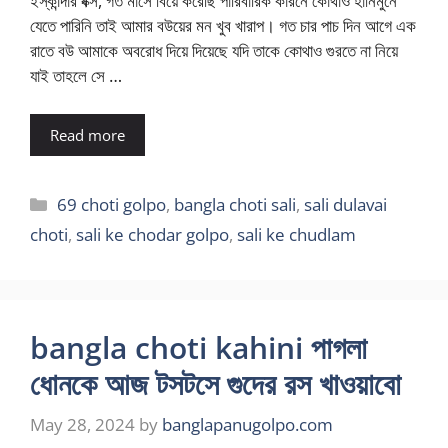
ইস্কান্দার বক্স, গত মাসে বিয়ে করেছি পারিবারিক কারনে কোথাও হানিমুনে
যেতে পারিনি তাই আমার বউয়ের মন খুব খারাপ। গত চার পাচ দিন আগে এক
রাতে বউ আমাকে অবরোধ দিয়ে দিয়েছে যদি তাকে কোথাও গুরতে না নিয়ে
যাই তাহলে সে …
Read more
Categories
69 choti golpo
,
bangla choti sali
,
sali dulavai
choti
,
sali ke chodar golpo
,
sali ke chudlam
bangla choti kahini পাগলা
ধোনকে আজ টসটসে গুদের রস খাওয়াবো
May 28, 2024
by
banglapanugolpo.com