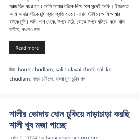
প্রায় তিন বছর হল। আমি আমার বউকে নিয়ে বেশ সুখেই আছি। ইচ্ছেমত
আমি আবার বউকে চুদি প্রায় প্রতি রাতে। নানান স্টাইলে আমি আমার
বউকে চুদি। ডগি, পাশ থেকে, উপরে উঠে, বৌকে উপরে বসিয়ে, বসে, দাঁড়
করিয়ে, কখনও নাম …
Read more
Categories
bou k chudlam
,
sali dulavai choti
,
sali ke
chudlam
,
নতুন চটি গল্প
,
বাংলা চুদা চুদির গল্প
শালীর ভোদায় ধোন ঢুকিয়ে নাড়াচাড়া করছি
শালী খুব মজা পাচ্ছে
July 1, 2024
by
banglapanugolpo.com