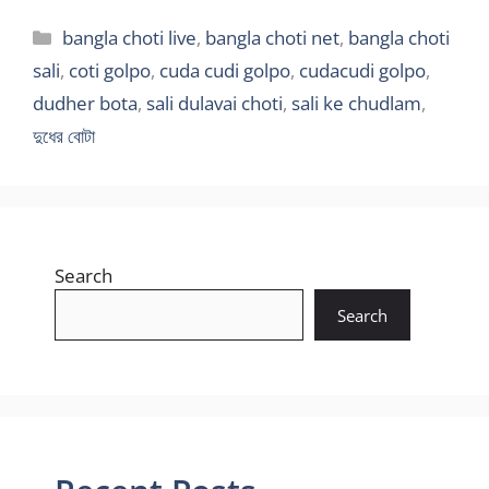
Categories
bangla choti live
,
bangla choti net
,
bangla choti
sali
,
coti golpo
,
cuda cudi golpo
,
cudacudi golpo
,
dudher bota
,
sali dulavai choti
,
sali ke chudlam
,
দুধের বোটা
Search
Search