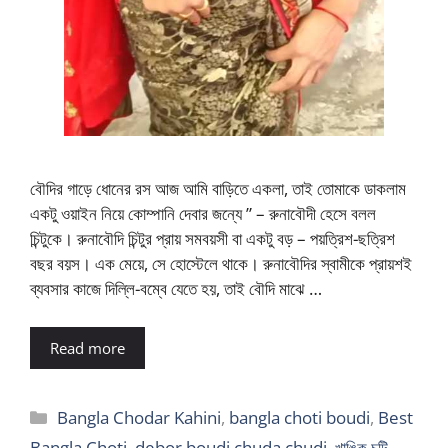
বৌদির গাড়ে ধোনের রস আজ আমি বাড়িতে একলা, তাই তোমাকে ডাকলাম
একটু ওয়াইন নিয়ে কোম্পানি দেবার জন্যে ” – রুনাবৌদী হেসে বলল
চিন্টুকে। রুনাবৌদি চিন্টুর প্রায় সমবয়সী বা একটু বড় – পয়ত্রিশ-ছত্রিশ
বছর বয়স। এক মেয়ে, সে হোস্টেলে থাকে। রুনাবৌদির স্বামীকে প্রায়শই
ব্যবসার কাজে দিল্লি-বম্বে যেতে হয়, তাই বৌদি মাঝে …
Read more
Categories
Bangla Chodar Kahini
,
bangla choti boudi
,
Best
Bangla Choti
,
debor boudi chuda chudi
,
খাঙ্কি চটি
,