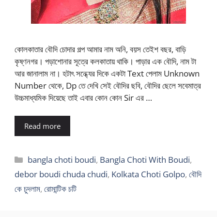
কোলকাতার বৌদি চোদার গল্প আমার নাম অনি, বয়স তেইশ বছর, বাড়ি
কৃষ্ণনগর। পড়াশোনার সূত্রে কলকাতায় থাকি। পাড়ার এক বৌদি, নাম টা
আর জানালাম না। হটাৎ সন্ধ্যের দিকে একটা Text পেলাম Unknown
Number থেকে, Dp তে দেখি সেই বৌদির ছবি, বৌদির ছেলে সবেমাত্র
উচ্চমাধ্যমিক দিয়েছে তাই এবার কোন কোন Sir এর …
Read more
Categories
bangla choti boudi
,
Bangla Choti With Boudi
,
debor boudi chuda chudi
,
Kolkata Choti Golpo
,
বৌদি
কে চুদলাম
,
রোমান্টিক চটি