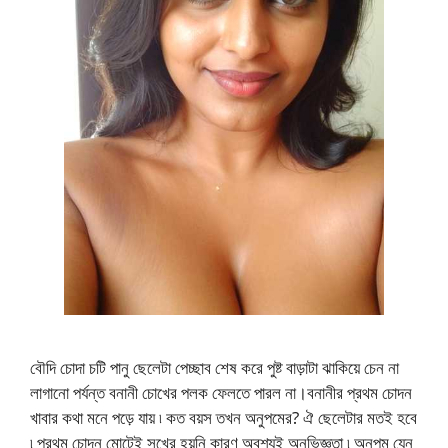
বৌদি চোদা চটি পানু ছেলেটা পেচ্ছাব শেষ করে পুষ্ট বাড়াটা ঝাকিয়ে চেন না
লাগানো পর্যন্ত বনানী চোখের পলক ফেলতে পারল না।বনানীর প্রথম চোদন
খাবার কথা মনে পড়ে যায় ৷ কত বয়স তখন অনুপমের? ঐ ছেলেটার মতই হবে
৷ প্রথম চোদন মোটেই সুখের হয়নি কারণ অবশ্যই অনভিজ্ঞতা ৷ অনুপম যেন