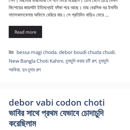
গেল। বিছানার মাঝামাঝি সে পাশ ফিরে শুয়েছিল। চোখ মেলে চেয়ে দেখল
কিশোরের জায়গাটা ইতিমধ্যেই ফাঁকা পরে আছে। তার বেরসিক বর ইদানীং
সাতসকালবেলায় অফিসে বেরিয়ে যায়। সে প্রতিদিন বাড়িও ফেরে …
Read more
Categories
bessa magi choda
,
debor boudi chuda chudi
,
New Bangla Choti Kahini
,
চুদাচুদি করার চটি গল্প
,
চুদাচুদি
পরকিয়া
,
দুধ চুদার গল্প
debor vabi codon choti
ভাবির সাথে প্রথম যেভাবে চোদাচুদি
করেছিলাম