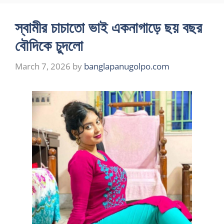
স্বামীর চাচাতো ভাই একনাগাড়ে ছয় বছর
বৌদিকে চুদলো
March 7, 2026
by
banglapanugolpo.com