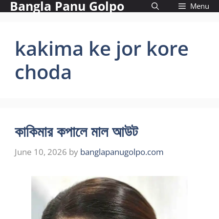
Bangla Panu Golpo
Skip
Menu
to
content
kakima ke jor kore
choda
কাকিমার কপালে মাল আউট
June 10, 2026
by
banglapanugolpo.com