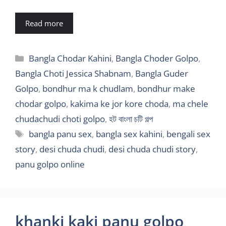
Read more
Categories
Bangla Chodar Kahini
,
Bangla Choder Golpo
,
Bangla Choti Jessica Shabnam
,
Bangla Guder
Golpo
,
bondhur ma k chudlam
,
bondhur make
chodar golpo
,
kakima ke jor kore choda
,
ma chele
chudachudi choti golpo
,
হট বাংলা চটি গল্প
Tags
bangla panu sex
,
bangla sex kahini
,
bengali sex
story
,
desi chuda chudi
,
desi chuda chudi story
,
panu golpo online
khanki kaki panu golpo