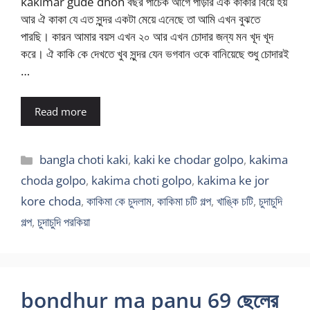
kakimar gude dhon বছর পাঁচেক আগে পাড়ার এক কাকার বিয়ে হয়
আর ঐ কাকা যে এত সুন্দর একটা মেয়ে এনেছে তা আমি এখন বুঝতে
পারছি। কারন আমার বয়স এখন ২০ আর এখন চোদার জন্য মন খূদ খূদ
করে। ঐ কাকি কে দেখতে খুব সুন্দর যেন ভগবান ওকে বানিয়েছে শুধু চোদারই
…
Read more
Categories
bangla choti kaki
,
kaki ke chodar golpo
,
kakima
choda golpo
,
kakima choti golpo
,
kakima ke jor
kore choda
,
কাকিমা কে চুদলাম
,
কাকিমা চটি গল্প
,
খাঙ্কি চটি
,
চুদাচুদি
গল্প
,
চুদাচুদি পরকিয়া
bondhur ma panu 69 ছেলের