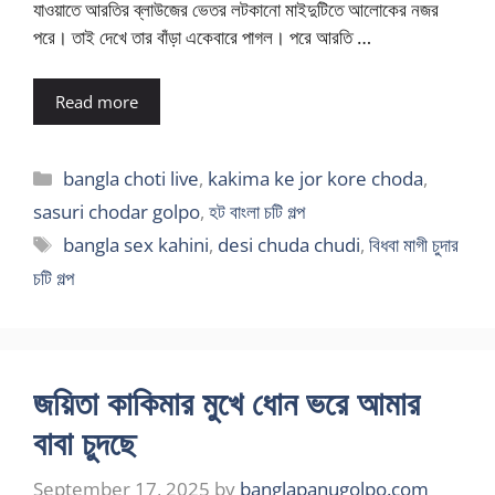
যাওয়াতে আরতির ব্লাউজের ভেতর লটকানো মাইদুটিতে আলোকের নজর
পরে। তাই দেখে তার বাঁড়া একেবারে পাগল। পরে আরতি …
Read more
Categories
bangla choti live
,
kakima ke jor kore choda
,
sasuri chodar golpo
,
হট বাংলা চটি গল্প
Tags
bangla sex kahini
,
desi chuda chudi
,
বিধবা মাগী চুদার
চটি গল্প
জয়িতা কাকিমার মুখে ধোন ভরে আমার
বাবা চুদছে
September 17, 2025
by
banglapanugolpo.com