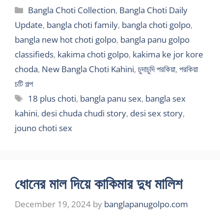
Categories
Bangla Choti Collection
,
Bangla Choti Daily
Update
,
bangla choti family
,
bangla choti golpo
,
bangla new hot choti golpo
,
bangla panu golpo
classifieds
,
kakima choti golpo
,
kakima ke jor kore
choda
,
New Bangla Choti Kahini
,
চুদাচুদি পরকিয়া
,
পরকিয়া
চটি গল্প
Tags
18 plus choti
,
bangla panu sex
,
bangla sex
kahini
,
desi chuda chudi story
,
desi sex story
,
jouno choti sex
ধোনের মাল দিয়ে কাকিমার দুধ মালিশ
December 19, 2024
by
banglapanugolpo.com