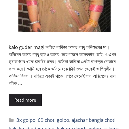
kalo guder magi অনিতা কাকিমা আমার বন্ধু অনিমেষের মা।
অনিমেষ আমার বন্ধু হলেও আমার চেয়ে বয়েসে অনেকটাই ছোট, ও এখন
ভুবনেশ্বরে থাকে চাকরির জন্য। অনিতা কাকিমা একটা কাপড়ের দোকানে
কাজ করে। আমি যবে থেকে অনিমেষকে চিনি তখন থেকেই ও পিতৃহীন।
কাকিমা বিধবা । বাড়িতে একাই থাকে ।পরে জেনেছিলাম অনিমেষের বাবা
বাইক …
Read more
Categories
3x golpo
,
69 choti golpo
,
ajachar bangla choti
,
kaki ke chodar golpo
,
kakima choda golpo
,
kakima