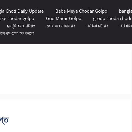
la Choti Daily Update
Baba Meye Chodar Golpo
bangl
ke chodar golpo
Gud Marar Golpo
group choda chodi
চুদাচুদি করার চটি গল্প
জোর করে চোদার গল্প
পরকিয়া চটি গল্প
পারিবারিক
ুদের রস চোষা শুরু করলো
প্ত