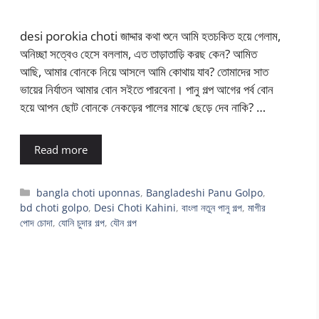
desi porokia choti জাদ্দার কথা শুনে আমি হতচকিত হয়ে গেলাম,
অনিচ্ছা সত্বেও হেসে বললাম, এত তাড়াতাড়ি করছ কেন? আমিত
আছি, আমার বোনকে নিয়ে আসলে আমি কোথায় যাব? তোমাদের সাত
ভায়ের নির্যাতন আমার বোন সইতে পারবেনা। পানু গল্প আগের পর্ব বোন
হয়ে আপন ছোট বোনকে নেকড়ের পালের মাঝে ছেড়ে দেব নাকি? …
Read more
Categories
bangla choti uponnas
,
Bangladeshi Panu Golpo
,
bd choti golpo
,
Desi Choti Kahini
,
বাংলা নতুন পানু গল্প
,
মাগীর
পোদ চোদা
,
যোনি চুদার গল্প
,
যৌন গল্প