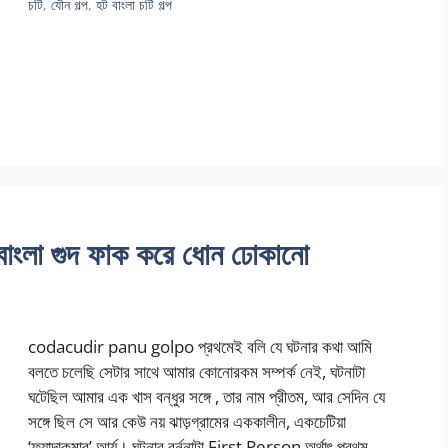
চটি
,
যৌন গল্প
,
হট বাংলা চটি গল্প
া গুদ ফাক করে ধোন ঢোকানো
codacudir panu golpo প্রথমেই বলি যে ঘটনার কথা আমি
বলতে চলেছি সেটার সাথে আমার কোনোরকম সম্পর্ক নেই, ঘটনাটা
ঘটেছিল আমার এক খাস বন্ধুর সঙ্গে , তার নাম প্রীতম, আর সেদিন যে
সঙ্গে ছিল সে আর কেউ নয় ঝাড়গ্রামের এককালীন, একচেটিয়া
‘ফ্যাদাকুমার’ আর্য। ঘটনার বর্ননাটা First Person অর্থাৎ প্রথম