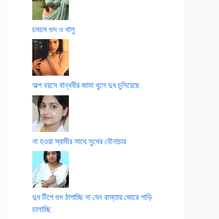
চমচম গুদ ও খালু
অল্প বয়সে বান্ধবীর জামা খুলে দুধ চুসিয়েছে
না হওয়া স্বামীর সাথে সুখের যৌনাচার
দুধ টিপে গুদ ঠাপাচ্ছি না যেন রাস্তায় জোরে গাড়ি
চালাচ্ছি