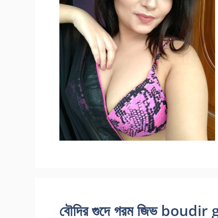
বৌদির গুদে গরম জিভ boudir