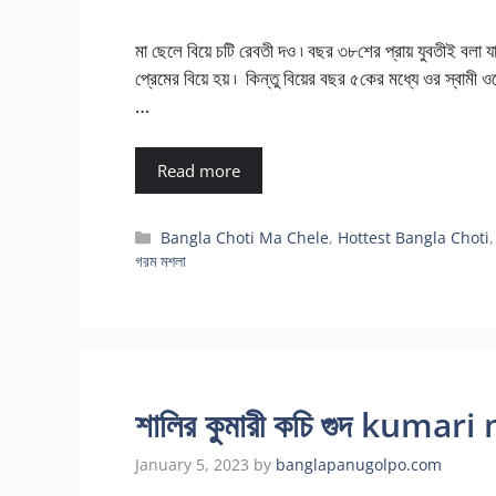
মা ছেলে বিয়ে চটি রেবতী দও ৷ বছর ৩৮শের প্রায় যুবতীই বলা যায়
প্রেমের বিয়ে হয় ৷ কিন্তু বিয়ের বছর ৫কের মধ্যে ওর স্বা
…
Read more
Categories
Bangla Choti Ma Chele
,
Hottest Bangla Choti
গরম মশলা
শালির কুমারী কচি গুদ kum
January 5, 2023
by
banglapanugolpo.com