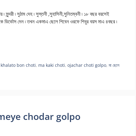
 ৷ সুন্দরী ৷ সুঠাম দেহ ৷ সুস্তনী ,সুহাসিনী,সুনিতম্বনী ৷ ১৮ বছর বয়সেই
মী ওকে ডির্ভোস দেন ৷ তখন একমাএ ছেলে শিবেন ওরফে শিবুর বয়স মাএ ৪বছর ৷
,
khalato bon choti
,
ma kaki choti
,
ojachar choti golpo
,
মা ছেলে
ari meye chodar golpo