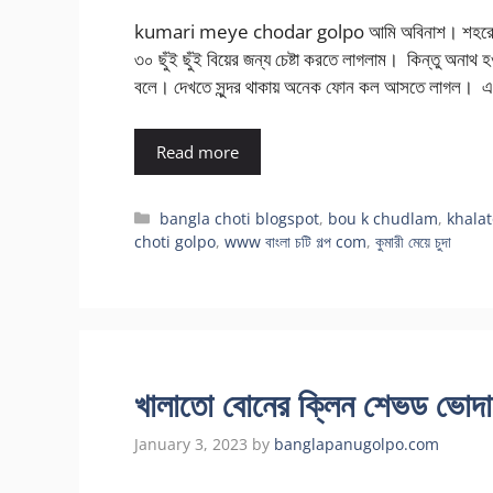
kumari meye chodar golpo আমি অবিনাশ। শহরে এক ক
৩০ ছুঁই ছুঁই বিয়ের জন্য চেষ্টা করতে লাগলাম। কিন্তু অনাথ 
বলে। দেখতে সুন্দর থাকায় অনেক ফোন কল আসতে লাগল। এক
Read more
Categories
bangla choti blogspot
,
bou k chudlam
,
khalat
choti golpo
,
www বাংলা চটি গল্প com
,
কুমারী মেয়ে চুদা
খালাতো বোনের ক্লিন শেভড 
January 3, 2023
by
banglapanugolpo.com