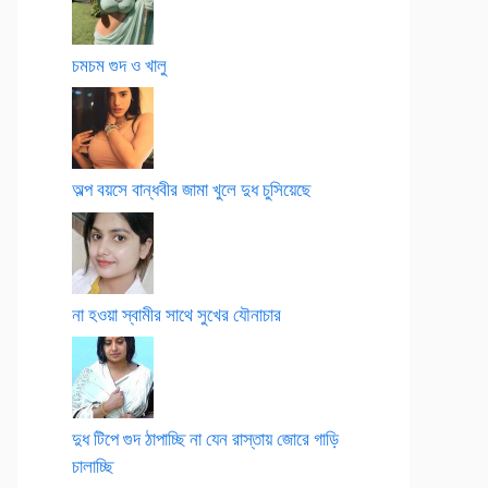
চমচম গুদ ও খালু
অল্প বয়সে বান্ধবীর জামা খুলে দুধ চুসিয়েছে
না হওয়া স্বামীর সাথে সুখের যৌনাচার
দুধ টিপে গুদ ঠাপাচ্ছি না যেন রাস্তায় জোরে গাড়ি
চালাচ্ছি