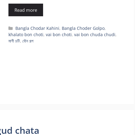
Read more
Categories
Bangla Chodar Kahini
,
Bangla Choder Golpo
,
khalato bon choti
,
vai bon choti
,
vai bon chuda chudi
,
মাগী চটি
,
যৌন গল্প
 gud chata