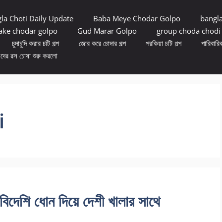
la Choti Daily Update
Baba Meye Chodar Golpo
bangl
ke chodar golpo
Gud Marar Golpo
group choda chodi
চুদাচুদি করার চটি গল্প
জোর করে চোদার গল্প
পরকিয়া চটি গল্প
পারিবারিক
ুদের রস চোষা শুরু করলো
i
শি ধোন দিয়ে দেশী খালার সাথে