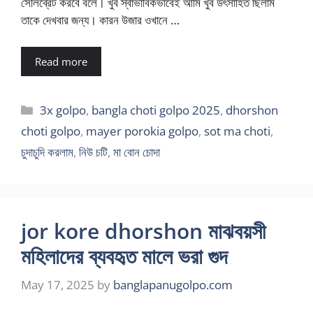
সেলিব্রেট করবে বলে। খুব স্বাভাবিকভাবেই আমি খুব উৎসাহিত ছিলাম
তাকে দেখবার জন্য। কারন উজার ওখানে …
Read more
Categories
3x golpo
,
bangla choti golpo 2025
,
dhorshon
choti golpo
,
mayer porokia golpo
,
sot ma choti
,
চুদাচুদি করলাম
,
নিউ চটি
,
মা বোন চোদা
jor kore dhorshon মাঝবয়সী
মহিলাদের ব্যবহৃত মালে ভরা গুদ
May 17, 2025
by
banglapanugolpo.com