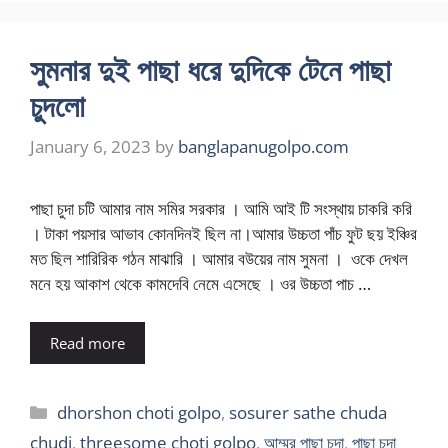
সুমনার দুই পাছা ধরে দুদিকে টেনে পাছা
চুদলো
January 6, 2023
by
banglapanugolpo.com
পাছা চুদা চটি আমার নাম সমির সরকার । আমি আই টি সংস্থায় চাকরি করি
। টাকা পয়সার আভাব কোনদিনই ছিল না।আমার উচ্চতা পাঁচ ফুট ছয় ইঞ্চির
মত ছিল শারিরিক গঠন মাঝারি । আমার বউয়ের নাম সুমনা । ওকে দেখল
মনে হয় আকাশ থেকে কামদেবি নেমে এসেছে । ওর উচ্চতা পাচ …
Read more
Categories
dhorshon choti golpo
,
sosurer sathe chuda
chudi
,
threesome choti golpo
,
আম্মুর পাছা চুদা
,
পাছা চুদা