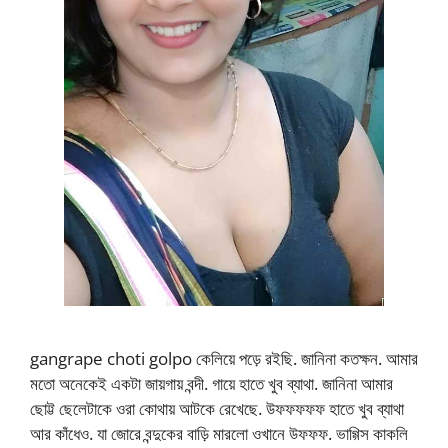
gangrape choti golpo কেলিয়ে পড়ে রইছি. জানিনা কতক্ষন. আমার
মতো অনেকেই একটা জায়গায় বন্দী. গায়ে হাতে খুব ব্যাথা. জানিনা আমার
ছোট্ট ছেলেটাকে ওরা কোথায় আটকে রেখেছে. উফফফফফ হাতে খুব ব্যাথা
আর কাঁধেও. যা জোরে বন্দুকের বাড়ি মারলো ওখানে উফফফ. ভাগ্গিস কাকলি