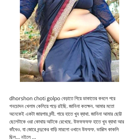
dhorshon choti golpo বেড়াতে গিয়ে ডাকাতের কবলে পরে
গনচোদন খেলাম কেলিয়ে পড়ে রইছি. জানিনা কতক্ষন. আমার মতো
অনেকেই একটা জায়গায় বন্দী. গায়ে হাতে খুব ব্যাথা. জানিনা আমার ছোট্ট
ছেলেটাকে ওরা কোথায় আটকে রেখেছে. উফফফফফ হাতে খুব ব্যাথা আর
কাঁধেও. যা জোরে বন্দুকের বাড়ি মারলো ওখানে উফফফ. ভাগ্গিস কাকলি
ছিল… নইলে …