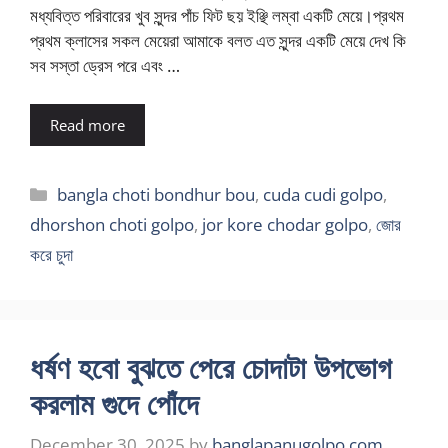
মধ্যবিত্ত পরিবারের খুব সুন্দর পাঁচ ফিট ছয় ইঞ্ছি লম্বা একটি মেয়ে।প্রথম
প্রথম ক্লাসের সকল মেয়েরা আমাকে বলত এত সুন্দর একটি মেয়ে দেখ কি
সব সস্তা ড্রেস পরে এবং …
Read more
Categories
bangla choti bondhur bou
,
cuda cudi golpo
,
dhorshon choti golpo
,
jor kore chodar golpo
,
জোর
করে চুদা
ধর্ষণ হবো বুঝতে পেরে চোদাটা উপভোগ
করলাম গুদে পোঁদে
December 30, 2025
by
banglapanugolpo.com