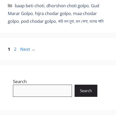
Categories
baap beti choti
,
dhorshon choti golpo
,
Gud
Marar Golpo
,
hijra chodar golpo
,
maa chodar
golpo
,
pod chodar golpo
,
কচি গুদ চুদা
,
গুদ খেলা
,
গুদের পানি
Page
Page
1
2
Next
→
Search
Search