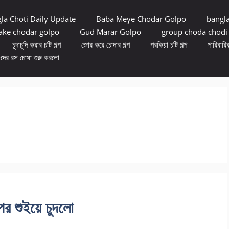
la Choti Daily Update
Baba Meye Chodar Golpo
bangl
ke chodar golpo
Gud Marar Golpo
group choda chodi
চুদাচুদি করার চটি গল্প
জোর করে চোদার গল্প
পরকিয়া চটি গল্প
পারিবারিক
ুদের রস চোষা শুরু করলো
র শুইয়ে চুদলো