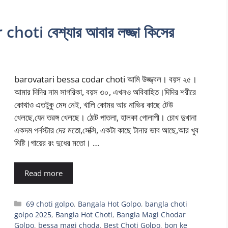
oti বেশ্যার আবার লজ্জা কিসের
barovatari bessa codar choti আমি উজ্জ্বল। বয়স ২৫।
আমার দিদির নাম সাগরিকা, বয়স ৩০, এখনও অবিবাহিত।দিদির শরীরে
কোথাও এতটুকু মেদ নেই, খালি কোমর আর নাভির কাছে টেউ
খেলছে,যেন তরঙ্গ খেলছে। ঠোট পাতলা, হালকা গোলাপী। চোখ দুখানা
একদম পর্নস্টার দের মতো,সেক্সি, একটা কাছে টানার ভাব আছে,আর খুব
মিষ্টি।গায়ের রং দুধের মতো। …
Read more
Categories
69 choti golpo
,
Bangala Hot Golpo
,
bangla choti
golpo 2025
,
Bangla Hot Choti
,
Bangla Magi Chodar
Golpo
,
bessa magi choda
,
Best Choti Golpo
,
bon ke