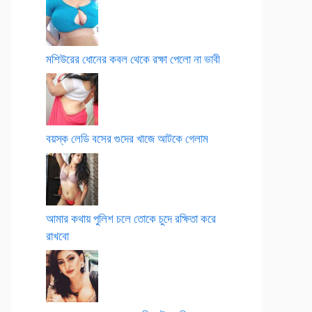
মশিউরের ধোনের কবল থেকে রক্ষা পেলো না ভাবী
বয়স্ক লেডি বসের গুদের খাজে আটকে গেলাম
আমার কথায় পুলিশ চলে তোকে চুদে রক্ষিতা করে
রাখবো