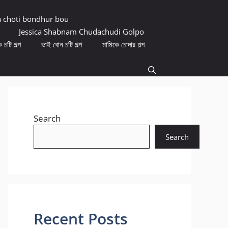
a choti bondhur bou
Jessica Shabnam Chudachudi Golpo
 চটি গল্প
ভাই বোন চটি গল্প
মামিকে চোদার গল্প
Search
Search
Recent Posts