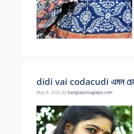
didi vai codacudi এমন চোদা
May 8, 2025
by
banglapanugolpo.com