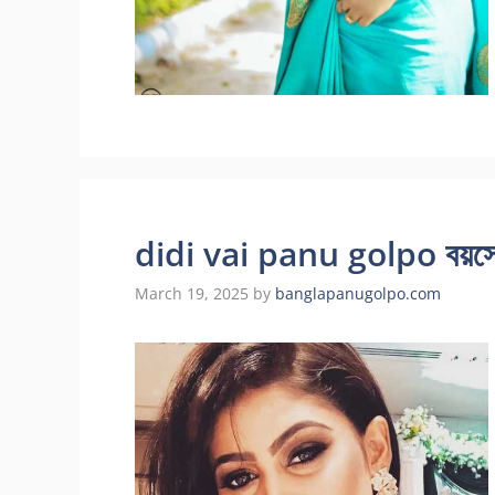
didi vai panu golpo বয়সে ব
March 19, 2025
by
banglapanugolpo.com