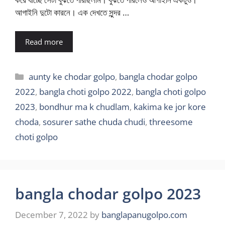
আগাইনি দুটো কারনে। এক দেখতে সুন্দর …
Read more
Categories
aunty ke chodar golpo
,
bangla chodar golpo
2022
,
bangla choti golpo 2022
,
bangla choti golpo
2023
,
bondhur ma k chudlam
,
kakima ke jor kore
choda
,
sosurer sathe chuda chudi
,
threesome
choti golpo
bangla chodar golpo 2023
December 7, 2022
by
banglapanugolpo.com