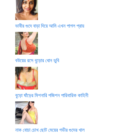
ভাবীর গুদে বাড়া দিয়ে আমি এখন পাগল প্রায়
বউয়ের রসে বুড়োর ধোন ডুবি
বুড়ো ষাঁড়ের মিশনারি পজিশন পারিবারিক কাহিনী
নাক বোচা চোখ ছোট মেয়ের গভীর গুদের খাল