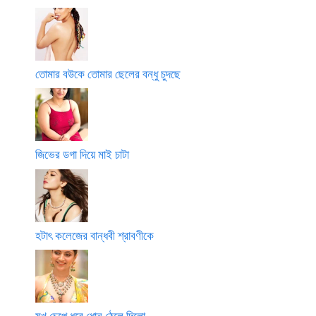
তোমার বউকে তোমার ছেলের বন্ধু চুদছে
জিভের ডগা দিয়ে মাই চাটা
হটাৎ কলেজের বান্ধবী শ্রাবণীকে
মুখ চেপে ধরে ধোন ঠেলে দিলো