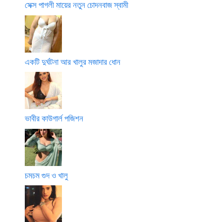
সেক্স পাগলী মায়ের নতুন চোদনবাজ স্বামী
একটি দুর্ঘটনা আর খালুর মজাদার ধোন
ভাবীর কাউগার্ল পজিশন
চমচম গুদ ও খালু