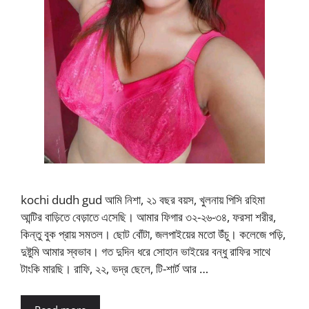
kochi dudh gud আমি নিশা, ২১ বছর বয়স, খুলনায় পিসি রহিমা
আন্টির বাড়িতে বেড়াতে এসেছি। আমার ফিগার ৩২-২৬-৩৪, ফরসা শরীর,
কিন্তু বুক প্রায় সমতল। ছোট বোঁটা, জলপাইয়ের মতো উঁচু। কলেজে পড়ি,
দুষ্টুমি আমার স্বভাব। গত দুদিন ধরে সোহান ভাইয়ের বন্ধু রাফির সাথে
টাংকি মারছি। রাফি, ২২, ভদ্র ছেলে, টি-শার্ট আর …