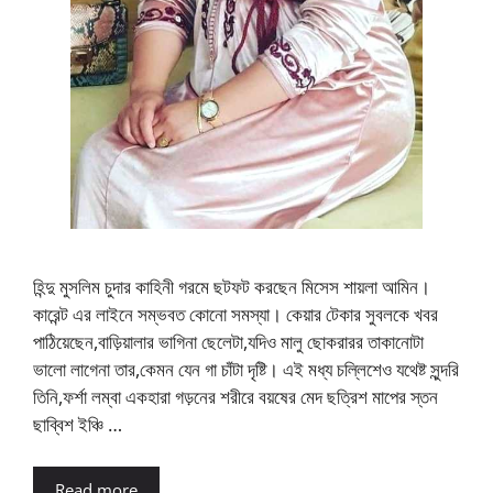
হিন্দু মুসলিম চুদার কাহিনী গরমে ছটফট করছেন মিসেস শায়লা আমিন।
কারেন্ট এর লাইনে সম্ভবত কোনো সমস্যা। কেয়ার টেকার সুবলকে খবর
পাঠিয়েছেন,বাড়িয়ালার ভাগিনা ছেলেটা,যদিও মালু ছোকরারর তাকানোটা
ভালো লাগেনা তার,কেমন যেন গা চাঁটা দৃষ্টি। এই মধ্য চল্লিশেও যথেষ্ট সুন্দরি
তিনি,ফর্শা লম্বা একহারা গড়নের শরীরে বয়ষের মেদ ছত্রিশ মাপের স্তন
ছাব্বিশ ইঞ্চি …
Read more