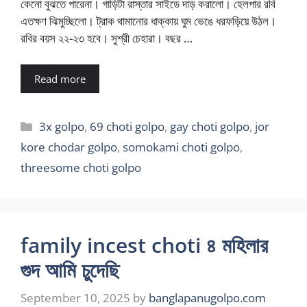
কেনো বুঝতে পারেনা। গাড়িটা রাস্তার সাইডে দাড় করালো। হেলপার রবি
এতক্ষণ ঝিমুচ্ছিলো। ট্রাক থামানোর ধাক্কায় ঘুম ভেঙে ধরফড়িয়ে উঠল।
রবির বয়স ২২-২৩ হবে। সুশ্রী চেহারা। বছর …
Read more
Categories
3x golpo
,
69 choti golpo
,
gay choti golpo
,
jor
kore chodar golpo
,
somokami choti golpo
,
threesome choti golpo
family incest choti ৪ মহিলার
গুদ আমি চুদেছি
September 10, 2025
by
banglapanugolpo.com