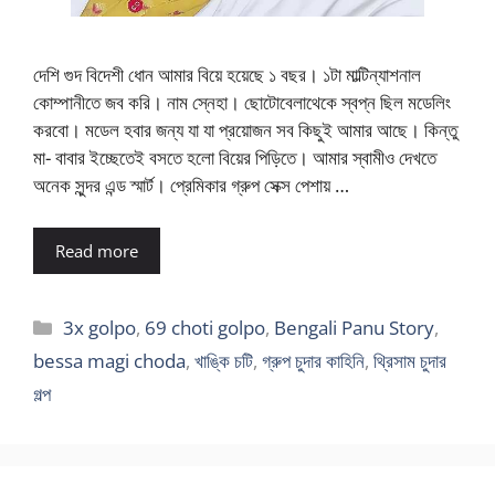
দেশি গুদ বিদেশী ধোন আমার বিয়ে হয়েছে ১ বছর। ১টা মাল্টিন্যাশনাল
কোম্পানীতে জব করি। নাম স্নেহা। ছোটোবেলাথেকে স্বপ্ন ছিল মডেলিং
করবো। মডেল হবার জন্য যা যা প্রয়োজন সব কিছুই আমার আছে। কিন্তু
মা- বাবার ইচ্ছেতেই বসতে হলো বিয়ের পিড়িতে। আমার স্বামীও দেখতে
অনেক সুন্দর এন্ড স্মার্ট। প্রেমিকার গ্রুপ সেক্স পেশায় …
Read more
Categories
3x golpo
,
69 choti golpo
,
Bengali Panu Story
,
bessa magi choda
,
খাঙ্কি চটি
,
গ্রুপ চুদার কাহিনি
,
থ্রিসাম চুদার
গল্প