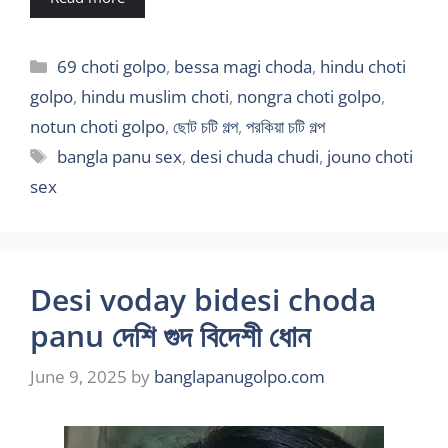
Categories
69 choti golpo
,
bessa magi choda
,
hindu choti
golpo
,
hindu muslim choti
,
nongra choti golpo
,
notun choti golpo
,
ছোট চটি গল্প
,
পরকিয়া চটি গল্প
Tags
bangla panu sex
,
desi chuda chudi
,
jouno choti
sex
Desi voday bidesi choda
panu দেশি গুদ বিদেশী ধোন
June 9, 2025
by
banglapanugolpo.com