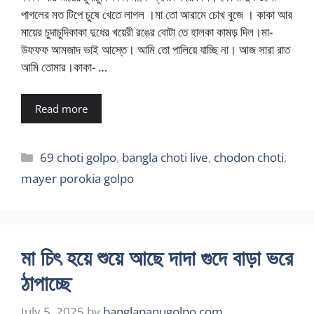
পাগলের মত টিপে চুষে খেতে লাগল ।মা তো আরামে চোখ বুজে । কাকা আর
মায়ের চুদাচুদিকাকা দুধের খয়েরী রঙের বোটা তে হালকা কামড় দিল।মা-
উফফফ আমজাদ ভাই আস্তে। আমি তো পালিয়ে যাচ্ছি না। আজ সারা রাত
আমি তোমার।কাকা- …
Read more
Categories
69 choti golpo
,
bangla choti live
,
chodon choti
,
mayer porokia golpo
মা চিৎ হয়ে শুয়ে আছে দাদা গুদে বাড়া ভরে
ঠাপাচ্ছে
July 5, 2025
by
banglapanugolpo.com