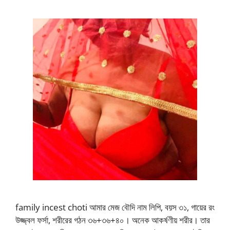
family incest choti আমার মেজ বৌদি নাম লিপি, বয়স ৩১, গায়ের রং
উজ্জ্বল ফর্সা, শরীরের গঠন ৩৬+৩৬+৪০। অনেক আকর্ষণীয় শরীর। তার