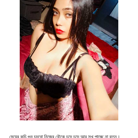
মেয়ের কচি গুদ চুদবো নিজের বৌকে চুদে চুদে আর সুখ পাচ্ছে না রতন।