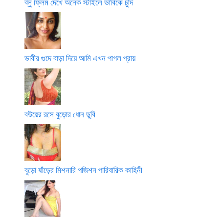
ব্লু ফ্লিম দেখে অনেক স্টাইলে ভাবিকে চুদি
ভাবীর গুদে বাড়া দিয়ে আমি এখন পাগল প্রায়
বউয়ের রসে বুড়োর ধোন ডুবি
বুড়ো ষাঁড়ের মিশনারি পজিশন পারিবারিক কাহিনী