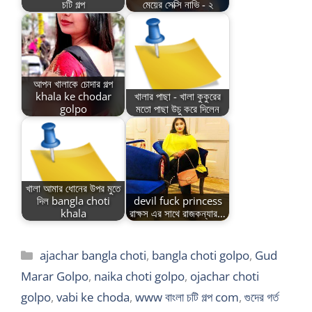
চটি গল্প
মেয়ের সেক্সি নাভি - ২
আপন খালাকে চোদার গল্প
khala ke chodar
খালার পাছা - খালা কুকুরের
golpo
মতো পাছা উচু করে দিলেন
খালা আমার ধোনের উপর মুতে
দিল bangla choti
devil fuck princess
khala
রাক্ষস এর সাথে রাজকন্যার…
Categories
ajachar bangla choti
,
bangla choti golpo
,
Gud
Marar Golpo
,
naika choti golpo
,
ojachar choti
golpo
,
vabi ke choda
,
www বাংলা চটি গল্প com
,
গুদের গর্ত