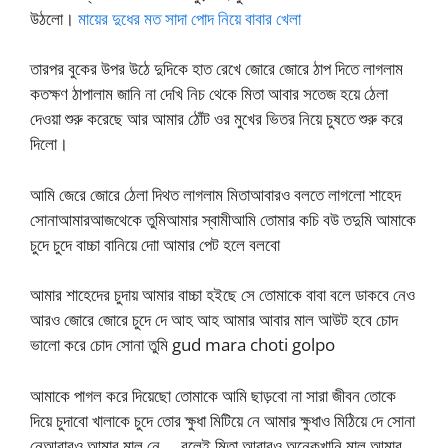
উঠলো।
মায়ের দুধের মত সাদা পোদ নিয়ে বাবার খেলা
তারপর বুকের উপর উঠে দুদিকে হাত রেখে জোরে জোরে ঠাপ দিতে লাগলাম
কতক্ষণ ঠাপালাম জানি না দেখি নিচ থেকে মিতা আবার সতেজ হয়ে ঠেলা
দেওয়া শুরু করেছে আর আমার ঠোঁট ওর মুখের ভিতর নিয়ে চুষতে শুরু করে
দিলো।
আমি জেরে জোরে ঠেলা দিথত লাগলাম মিতাআবারও বলতে লাগলো শাহেদ
সোনাআমারআজথেকে তুমিআমার স্বামীআমি তোমার কচি বউ তদুমি আমাকে
চুদে চুদে বাচ্চা বানিয়ে দাো আমার পেট হলে বলবো
আমার শাহেদের চুদায় আমার বাচ্চা হইছে সে তোমাকে বাবা বলে ডাকবে নেও
আরও জোরে জোরে চুদে দে আহ আহ আমার আবার মাল আউট হবে চোদ
ভালো করে চোদ সোনা তুমি gud mara choti golpo
আমাকে পাগল করে দিয়েছো তোমাকে আমি ছাড়বো না সারা জীবন তোকে
দিয়ে চুদাবো খালাকে চুদে তোর ক্ষুধা মিটিয়ে নে আমার ক্ষুধাও মিঠিয়ে দে সোনা
নেআবারও আমার মাল নে…. বলেই মিতা আবারও অনেকখানি মাল আমার