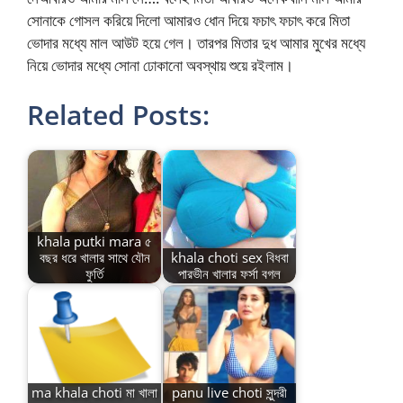
সোনাকে গোসল করিয়ে দিলো আমারও ধোন দিয়ে ফচাৎ ফচাৎ করে মিতা
ভোদার মধ্যে মাল আউট হয়ে গেল। তারপর মিতার দুধ আমার মুখের মধ্যে
নিয়ে ভোদার মধ্যে সোনা ঢোকানো অবস্থায় শুয়ে রইলাম।
Related Posts:
khala putki mara ৫
বছর ধরে খালার সাথে যৌন
khala choti sex বিধবা
ফুর্তি
পারভীন খালার ফর্সা বগল
ma khala choti মা খালা
panu live choti সুন্দরী