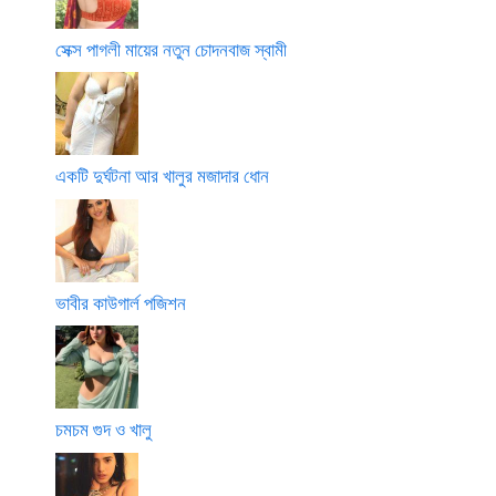
সেক্স পাগলী মায়ের নতুন চোদনবাজ স্বামী
একটি দুর্ঘটনা আর খালুর মজাদার ধোন
ভাবীর কাউগার্ল পজিশন
চমচম গুদ ও খালু