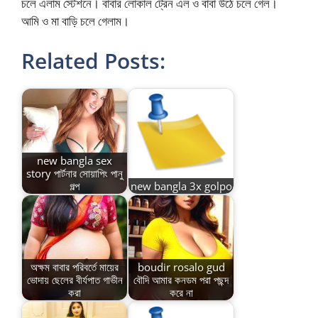
চলে এলাম স্টেশনে। বাবার লোকাল ট্রেন এল ও বাবা উঠে চলে গেল।
আমি ও মা বাড়ি চলে গেলাম।
Related Posts:
new bangla sex
story পার্টনার সোয়াপিং পানু
গল্প
new bangla 3x golpo
অক্ষম বাবার পরিবর্তে মায়ের
boudir rosalo gud
ভোদায় ছেলের বীর্যপাত গাভীন
বৌদি আমার কনডম পরা পছন্দ
করা
করে না