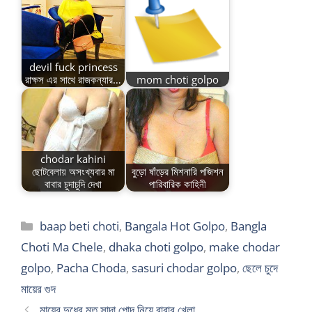
devil fuck princess
রাক্ষস এর সাথে রাজকন্যার…
mom choti golpo
chodar kahini
ছোটবেলায় অসংখ্যবার মা
বুড়ো ষাঁড়ের মিশনারি পজিশন
বাবার চুদাচুদি দেখা
পারিবারিক কাহিনী
Categories
baap beti choti
,
Bangala Hot Golpo
,
Bangla
Choti Ma Chele
,
dhaka choti golpo
,
make chodar
golpo
,
Pacha Choda
,
sasuri chodar golpo
,
ছেলে চুদে
মায়ের গুদ
মায়ের দুধের মত সাদা পোদ নিয়ে বাবার খেলা