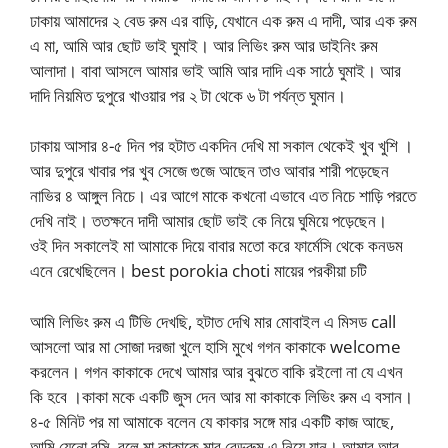
ঢাকায় আমাদের ২ বেড রুম এর বাড়ি, যেখানে এক রুম এ দাদী, আর এক রুম
এ মা, আমি আর ছোট ভাই ঘুমাই। আর লিভিং রুম আর ডাইনিং রুম
আলাদা। বাবা আসলে আমার ভাই আমি আর দাদি এক সাঠে ঘুমাই। আর
দাদি নিয়মিত দুপুরে খাওয়ার পর ২ টা থেকে ৬ টা পর্যন্ত ঘুমান।
ঢাকায় আসার ৪-৫ দিন পর হটাত একদিন দেখি মা সকাল থেকেই খুব খুশি ।
আর দুপুরে খাবার পর খুব সেজে গুজে আছেন তাও আবার শারী পড়েছেন
নাভির ৪ আঙ্গুল নিচে। এর আগে মাকে কখনো এভাবে এত নিচে শাড়ি পরতে
দেখি নাই। ততক্ষনে দাদী আমার ছোট ভাই কে নিয়ে ঘুমিয়ে পড়েছেন।
ওই দিন সকালেই মা আমাকে দিয়ে বাবার মতো করে ফার্মেসি থেকে কনডম
এনে রেখেছিলেন। best porokia choti মায়ের পরকীয়া চটি
আমি লিভিং রুম এ টিভি দেখছি, হটাত দেখি মার মোবাইল এ মিসড call
আসলো আর মা সোজা দরজা খুলে হাসি মুখে গগন কাকাকে welcome
করলেন। গগন কাকাকে দেখে আমার আর বুঝতে বাকি রইলো না যে এখন
কি হবে ।কাকা মকে একটি জুস দেন আর মা কাকাকে লিভিং রুম এ বসান।
৪-৫ মিনিট পর মা আমাকে বলেন যে কাকার সঙ্গে মার একটি কাজ আছে,
আমি যেনো বসি, বলে মা কাকাকে মার বেডরুম এ নিয়ে যান। আমার আর