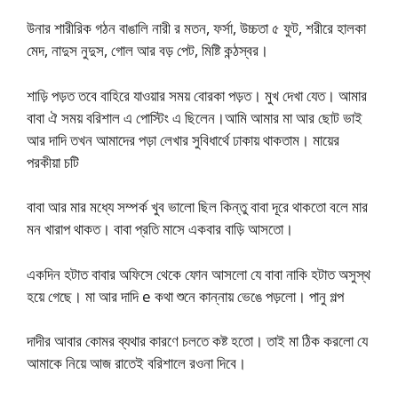
উনার শারীরিক গঠন বাঙালি নারী র মতন, ফর্সা, উচ্চতা ৫ ফুট, শরীরে হালকা
মেদ, নাদুস নুদুস, গোল আর বড় পেট, মিষ্টি কন্ঠস্বর।
শাড়ি পড়ত তবে বাহিরে যাওয়ার সময় বোরকা পড়ত। মুখ দেখা যেত। আমার
বাবা ঐ সময় বরিশাল এ পোস্টিং এ ছিলেন।আমি আমার মা আর ছোট ভাই
আর দাদি তখন আমাদের পড়া লেখার সুবিধার্থে ঢাকায় থাকতাম। মায়ের
পরকীয়া চটি
বাবা আর মার মধ্যে সম্পর্ক খুব ভালো ছিল কিন্তু বাবা দূরে থাকতো বলে মার
মন খারাপ থাকত। বাবা প্রতি মাসে একবার বাড়ি আসতো।
একদিন হটাত বাবার অফিসে থেকে ফোন আসলো যে বাবা নাকি হটাত অসুস্থ
হয়ে গেছে। মা আর দাদি e কথা শুনে কান্নায় ভেঙে পড়লো। পানু গল্প
দাদীর আবার কোমর ব্যথার কারণে চলতে কষ্ট হতো। তাই মা ঠিক করলো যে
আমাকে নিয়ে আজ রাতেই বরিশালে রওনা দিবে।