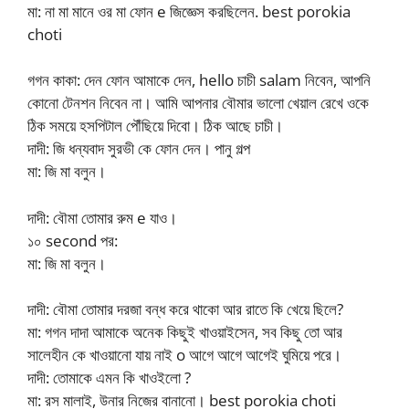
মা: না মা মানে ওর মা ফোন e জিজ্ঞেস করছিলেন. best porokia
choti
গগন কাকা: দেন ফোন আমাকে দেন, hello চাচী salam নিবেন, আপনি
কোনো টেনশন নিবেন না। আমি আপনার বৌমার ভালো খেয়াল রেখে ওকে
ঠিক সময়ে হসপিটাল পৌঁছিয়ে দিবো। ঠিক আছে চাচী।
দাদী: জি ধন্যবাদ সুরভী কে ফোন দেন। পানু গল্প
মা: জি মা বলুন।
দাদী: বৌমা তোমার রুম e যাও।
১০ second পর:
মা: জি মা বলুন।
দাদী: বৌমা তোমার দরজা বন্ধ করে থাকো আর রাতে কি খেয়ে ছিলে?
মা: গগন দাদা আমাকে অনেক কিছুই খাওয়াইসেন, সব কিছু তো আর
সালেহীন কে খাওয়ানো যায় নাই o আগে আগে আগেই ঘুমিয়ে পরে।
দাদী: তোমাকে এমন কি খাওইলো ?
মা: রস মালাই, উনার নিজের বানানো। best porokia choti