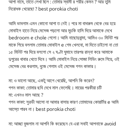
আপা নামে, তাতে লেখা ছিল : তোমার স্বামী র শরীর কেমন ? আর তুমি
নিরোধক খেয়েছো ? best porokia choti
আমি ভাবলাম এমন কোনো আপা ত নেই। পরে মা বাথরুম থেকে বের হয়ে
মোবাইল হাতে নিয়ে মেসেজ পড়লো আর মুচকি হাসি দিয়ে আমাকে দেখে
bedroom e chole গেলো। আমি নাছোড়বান্দা, আমিও ৩০ মিনিট পর
মাকে গিয়ে বললাম তোমার মোবাইল e গেম খেলবো, মা দিতে চাইলো না তো
১৫ মিনিট পর দিয়ে বললো সে ২ ঘণ্টা ঘুমাবে তারপর রান্না করে আমাকে
দুপুরের খাবার খেতে দিবে। আমি মোবাইল নিয়ে সোজা লিভিং রুমে গিয়ে, ওই
মেসেজ বের করলাম, বুজে গেলাম ওই মেসেজ গগন কাকার।
মা: ও ভালো আছে, একটু আগে খেয়েছি, আপনি কি করেন?
গগন কাকা: তোমার ছবি দেখে মাল ফেলেছি। মায়ের পরকীয়া চটি
মা: এখনও মাল আছে ?
গগন কাকা: সুরভী আসো না আমার বাসায় কারণ তোমাদের কোয়ার্টার e আমি
আস্তে পারব না। best porokia choti
মা: আচ্ছা বুজলাম না আপনি কি করেছেন যে এরা সবাই আপনাকে avoid