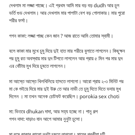
দেখলাম মা লজ্জা পাচ্ছে। এই প্রথম আমি মার বড় বড় dudh আর চুল
ভর্তি গুড দেখলাম। আর দেখলাম মার পাশাটা বেশ বড় গোলাকার। মার পুরো
শরীর ফর্সা।
গগন কাকা: লজ্জা পাচ্ছ কেন জান ? আজ রাতে আমি তোমার স্বামী।
বলে কাকা মার মুখে চুমু দিয়ে দুই হাত মার শরীরে বুলাতে লাগলেন। কিছুক্ষন
পর চুমু রত অবস্থায় মার দুদ টিপতে লাগলেন আর প্রায় ৫ মিন পর মার দুদ
এর বোঁটায় মুখ দিয়ে চুষতে লাগলেন।
মা আস্তে আস্তে খিলখিলিয়ে হাসতে লাগলো। আরো প্রায় ২-৩ মিনিট পর
মা কে শুইয়ে দিয়ে মার দুই উরু তে আর নাভী তে চুমু দিতে দিতে ভদায় মুখ
দিলেন । মা তখন অনেক চোটফট করেছিল। porokia sex choti
মা: ভিতরে dhukan দাদা, আর সহ্য হচ্ছে না। পানু গল্প
গগন দাদা: দাড়াও যান আগে আমার নুনুটা চুসো।
মা বসে কাকার কালো নুনুটা চুষতে লাগলো। মায়ের পরকীয়া চটি