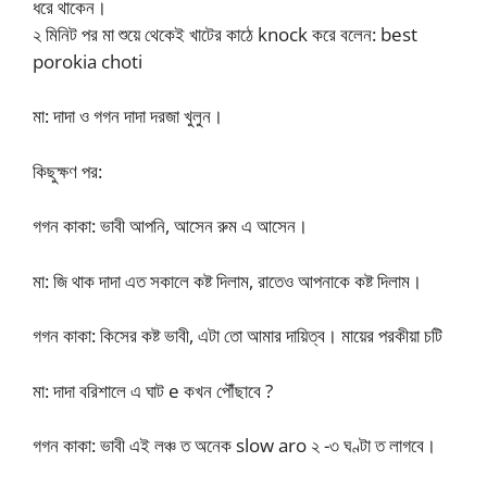
ধরে থাকেন।
২ মিনিট পর মা শুয়ে থেকেই খাটের কাঠে knock করে বলেন: best
porokia choti
মা: দাদা ও গগন দাদা দরজা খুলুন।
কিছুক্ষণ পর:
গগন কাকা: ভাবী আপনি, আসেন রুম এ আসেন।
মা: জি থাক দাদা এত সকালে কষ্ট দিলাম, রাতেও আপনাকে কষ্ট দিলাম।
গগন কাকা: কিসের কষ্ট ভাবী, এটা তো আমার দায়িত্ব। মায়ের পরকীয়া চটি
মা: দাদা বরিশালে এ ঘাট e কখন পৌঁছাবে ?
গগন কাকা: ভাবী এই লঞ্চ ত অনেক slow aro ২ -৩ ঘণ্টা ত লাগবে।