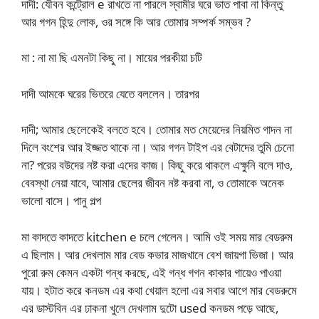
দাদী: যৌবন কন্ট্রোল e রাখতে না পারলে স্বামীর ঘরে ভাত পাবা না কিন্তু
আর গগন হিন্দু লোক, ওর সঙ্গে কি আর তোমার সম্পর্ক সম্ভব ?
মা : না মা ছি এমনটা কিছু না। মায়ের পরকীয়া চটি
দাদী আমকে ঘরের ভিতরে যেতে বললেন। তারপর
দাদী; আমার ছেলেকেই বলতে হবে। তোমার মত মেয়েদের নিয়মিত গাদন না
দিলে বংশের আর ইজ্জত থাকে না। আর গগন টাইপ এর বেটাদের তুমি চেনো
না? পরের বউদের নষ্ট করা এদের কাজ। কিছু করে থাকলে এক্ষুনি বলে দাও,
বেবস্থা নেয়া যাবে, আমার ছেলের জীবন নষ্ট করবা না, ও তোমাকে অনেক
ভালো বাসে। পানু গল্প
মা কাদতে কাদতে kitchen e চলে গেলেন। আমি ওই সময় মার বেডরুম
এ ছিলাম। আর দেখলাম মার বেড কভার মাজখানে বেশ জায়গা ভিজা। আর
পুরো রুম কেমন একটা গন্ধ করছে, এই গন্ধ গগন কাকার গায়েও পাওয়া
যায়। হটাত করে কনডম এর কথা খেয়াল হলো এর সবার আগে মার বেডরুমে
এর ডাস্টবিন এর ঢাকনা খুলে দেখলাম দুটো used কনডম পড়ে আছে,