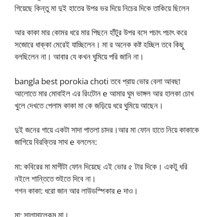
গিয়েছে কিন্তু মা দুই হাতের উপর ভর দিয়ে নিচের দিকে তাকিয়ে ছিলেন
আর কাকা মার কোমর ধরে মার পিছনে হাঁটুর উপর বসে পচাৎ পচাৎ করে
সজোরে ধাক্কা মেরেই যাচ্ছিলেন। মা র অনেক কষ্ট হচ্ছিল তবে কিছু
বলছিলেন না। আবার যে কখন ঘুমিয়ে পরি জানি না।
bangla best porokia choti তবে প্রায় ভোর বেলা আবছা
আলোতে মার মোবাইল এর রিংটোন e আমার ঘুম ভাঙ্গল আর হালকা চোখ
খুলে দেখতে পেলাম কাকা মা কে জড়িয়ে ধরে ঘুমিয়ে আছেন।
দুই জনের গায়ে একটা সাদা পাতলা চাদর।আর মা ফোন হাতে নিয়ে কাকাকে
জাগিয়ে বিরক্তির সাথ e বললেন:
মা: কবিরের মা মাগীটা ফোন দিয়েছে এই ভোর ৫ টার দিকে। একটু ধরি
নইলে শান্তিতে শুইতে দিবে না।
গগন কাকা: ধরো জান আর লাউডস্পিকার e দাও।
মা: সালামালেকুম মা।