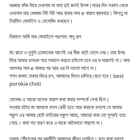
দরজার ফাঁক দিয়ে দেখলাম মা বাবা দুই জনই উলঙ্গ।পরের দিন সকাল থেকে
দেখলাম মার মেজাজ খিট খিট আর বাবার সাথ e খারাপ ব্যাবহার। কিন্তু মা
নিয়মিত মোবাইল এ মেসেজিং করছেন।
বিকালে আমি মার মোবাইলে পড়লাম: পানু গল্প
মা: রাতে ও নুনুটা ঢোকানোর আগেই ওর বীজ খাটে ফেলে দেয়। তার উপর
দিয়ে আবার কনডম পরে সকালে করতে চাইলো তবে ওর ত দারালই না। দাদা
আপনার সাথ e থাকার পর আর ওর টা ভালো লাগে না।
গগন কাকা: ঢাকায় ফিরে চল, আমাদের মিলন চালিয়ে যেতে হবে। best
porokia choti
মেসেজ এ আরো অনেক খারাপ কথা বাবার সম্পর্কে লেখা ছিল।
সন্ধায় হটাত মা আমাকে বলল রেডী হতে আর বাবাকে বললো যে আমার
স্কুল এর আমার ছোট ভাইয়ের স্কুল আছে, তাছাড়া বাবা তো সুস্থই হয়ে
গেছে। বাবা শত বারণ করে ও মাকে আটকাতে পারলো না।
ঢাকায় পৌঁছানোর পর যথারীতি আমাদের জীবন চলছিল। বলে রাখা ভালো