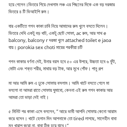
হয়ে গেলেন।ভিতরে গিয়ে দেখলাম লঞ্চ এর পিছনের দিকে এক বড় দরজার
ভিতরে ৪ টি ভিআইপি রুম।
যার একটিতে গগন কাকা চাবি নিয়ে আমাদের রুম খুলে বসতে দিলেন।
ভিতরে দেখি একটু বড় খাট, একটু ছোট সোফা, ac রুম, আর সাথ e
balcony, balcony r দরজা খুলে attached toilet e jaoa
যায়। porokia sex choti মায়ের পরকীয়া চটি
গগন কাকার বর্ণনা দেই, উনার বয়স হবে ৫০ এর উপরে, উচ্চতা হবে ৬ ফুঁট,
মোটা এবং শক্ত শরীর, মাথায় বড় টাক, আর মুখে গোঁফ। পানু গল্প
মা আর আমি রুম এ ঢুকে সোফায় বসলাম। আমি খাটে বসতে গেলে মা
বললো না আমরা রাতে সোফায় ঘুমাবো, কেননা এই রুম গগন কাকার আর
আমরা তো ভাড়া দেই নাই।
৫ মিনিট পর কাকা এসে বললেন, ” আরে ভাবী আপনি সোফায় কেনো আরাম
করে বসেন। খাটে হেলান দিন আপনাকে তো tired লাগছে, সালেহীন বাবা
মন খারাপ করো না, বাবা ঠিক হয়ে যাবে।”