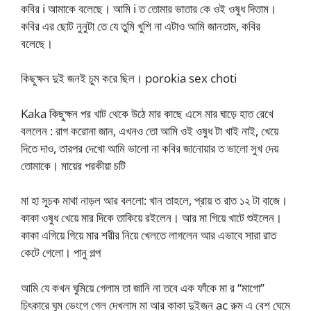
কবির i আমাকে বলেছে। আমি i ত তোমার ভাতার কে ওই ওষুধ দিতাম।
কবির এর ছোট নুনুটা তে যে তুমি খুশি না এটাও আমি জানতাম, কবির
বলেছে।
কিছুক্ষন দুই জনই চুম করে ছিল। porokia sex choti
Kaka কিছুক্ষন পর খাট থেকে উঠে মার কাছে এসে মার ঘাড়ে হাত রেখে
বললেন : রাগ করোনা জান, এখনও তো আমি ওই ওষুধ টা খাই নাই, খেয়ে
দিতে দাও, তারপর দেখো আমি ভালো না কবির জানোয়ার ত ভালো সুখ দেয়
তোমাকে। মায়ের পরকীয়া চটি
মা হা সূচক মাথা নাড়ল আর বললো: খান তাহলে, প্রায় ত রাত ১২ টা বাজে।
কাকা ওষুধ খেয়ে মার দিকে তাকিয়ে রইলেন। আর মা গিয়ে খাটে শুইলেন।
কাকা এগিয়ে গিয়ে মার শরীর নিয়ে খেলতে লাগলেন আর এভাবে সারা রাত
কেটে গেলো। পানু গল্প
আমি যে কখন ঘুমিয়ে গেলাম তা জানি না তবে এক ফাঁকে মা র “মাগো”
চিৎকারে ঘুম ভেংগে গেল দেখলাম মা আর কাকা দুইজন ac রুম এ বেশ ঘেমে