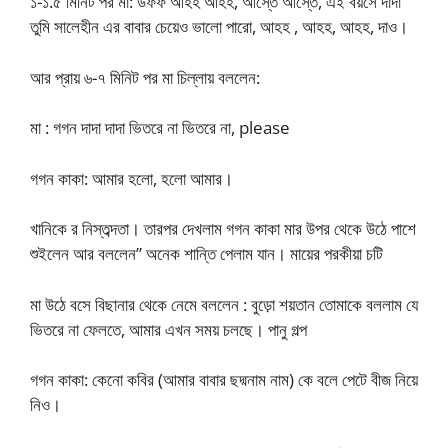
১-১.৫ মিনিট পর মা: উফফ আহহ আহহ, আস্তে আস্তে, এই বয়সে দাদা
তুমি সালেহীন এর বাবার চেয়েও ভালো পারো, আহহ , আহহ, আহহ, দাও।
আর প্রায় ৬-৭ মিনিট পর মা চিল্লায় বললেন:
মা : গগন দাদা দাদা ভিতরে না ভিতরে না, please
গগন কাকা: আমার হলো, হলো আমার।
খানিকে র নিস্তব্দতা। তারপর দেখলাম গগন কাকা মার উপর থেকে উঠে পাশে
শুইলেন আর বললেন” অনেক শান্তি পেলাম যান। মায়ের পরকীয়া চটি
মা উঠে বসে বিছানার থেকে নেমে বললেন : বুড়ো শয়তান তোমাকে বললাম যে
ভিতরে না ফেলতে, আমার এখন সময় চলছে। পানু গল্প
গগন কাকা: কেনো কবির (আমার বাবার ছদ্মনাম নাম) কে বলে পেটে বীজ নিয়ে
নিও।