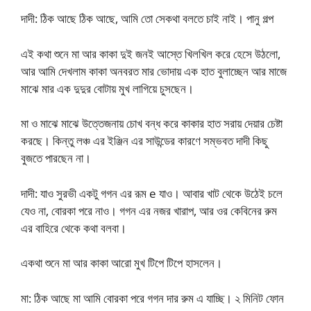
দাদী: ঠিক আছে ঠিক আছে, আমি তো সেকথা বলতে চাই নাই। পানু গল্প
এই কথা শুনে মা আর কাকা দুই জনই আস্তে খিলখিল করে হেসে উঠলো,
আর আমি দেখলাম কাকা অনবরত মার ভোদায় এক হাত বুলাচ্ছেন আর মাজে
মাঝে মার এক দুদুর বোটায় মুখ লাগিয়ে চুসছেন।
মা ও মাঝে মাঝে উত্তেজনায় চোখ বন্ধ করে কাকার হাত সরায় দেয়ার চেষ্টা
করছে। কিন্তু লঞ্চ এর ইঞ্জিন এর সাউন্ডের কারণে সম্ভবত দাদী কিছু
বুজতে পারছেন না।
দাদী: যাও সুরভী একটু গগন এর রূম e যাও। আবার খাট থেকে উঠেই চলে
যেও না, বোরকা পরে নাও। গগন এর নজর খারাপ, আর ওর কেবিনের রুম
এর বাহিরে থেকে কথা বলবা।
একথা শুনে মা আর কাকা আরো মুখ টিপে টিপে হাসলেন।
মা: ঠিক আছে মা আমি বোরকা পরে গগন দার রুম এ যাচ্ছি। ২ মিনিট ফোন