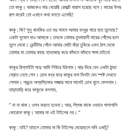
তো কাকু। আজকেও মার খেয়েছি রেজাল্ট খারাপ হয়েছে বলে। মায়ের উপর
রাগ করেই তো এখানে কথা বলতে এসেছি!
কাকু : কি? সুনু খানকির এত বড় সাহস আমার বন্ধুর গায়ে হাত তুলেছে?
একটা সুযোগ দাও আমাকে। চাবকে তোমার চুদমারানী মায়ের পোঁদের ছাল
তুলে দেবো। রেন্ডীটার পোঁদে আমার মোটা বাঁড়া ঢুকিয়ে এমন ঠাপ দেবো
তোমার মা তোমার কাছে হাতজোড় করে কাঁদতে কাঁদতে ক্ষমা চাইবে!
কাকুর রিপ্লাইটা পড়ে আমি শিউরে উঠলাম। ঘাড় দিয়ে যেন একটা ঠান্ডা
স্রোত নেমে গেল। চোখ বন্ধ করে কাকুর বলা সিনটা যেন স্পষ্ট দেখতে
পেলাম। প্রচন্ড অস্বস্তিকর লজ্জায় সাথে সাথেই চোখ খুলে ফেললাম।
তাড়াতাড়ি করে কাকুকে বললাম,
” না না থাক। ওসব করতে হবেনা। আর, প্লিজ মাকে ওভাবে গালাগালি
কোরোনা কাকু। আমার মা ওই টাইপের নয়। ”
কাকু : তাই? তাহলে তোমার মা কি টাইপের মেয়েছেলে শুনি একটু?