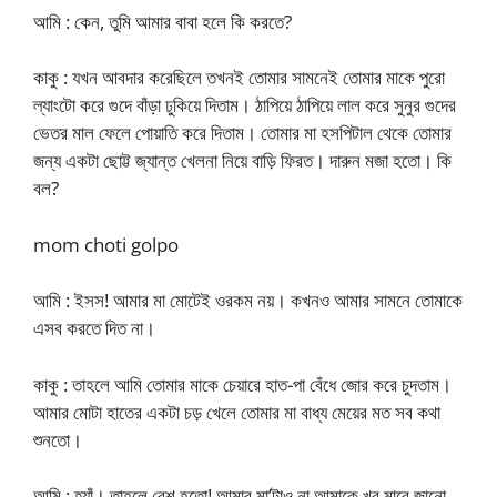
আমি : কেন, তুমি আমার বাবা হলে কি করতে?
কাকু : যখন আবদার করেছিলে তখনই তোমার সামনেই তোমার মাকে পুরো
ল্যাংটো করে গুদে বাঁড়া ঢুকিয়ে দিতাম। ঠাপিয়ে ঠাপিয়ে লাল করে সুনুর গুদের
ভেতর মাল ফেলে পোয়াতি করে দিতাম। তোমার মা হসপিটাল থেকে তোমার
জন্য একটা ছোট্ট জ্যান্ত খেলনা নিয়ে বাড়ি ফিরত। দারুন মজা হতো। কি
বল?
mom choti golpo
আমি : ইসস! আমার মা মোটেই ওরকম নয়। কখনও আমার সামনে তোমাকে
এসব করতে দিত না।
কাকু : তাহলে আমি তোমার মাকে চেয়ারে হাত-পা বেঁধে জোর করে চুদতাম।
আমার মোটা হাতের একটা চড় খেলে তোমার মা বাধ্য মেয়ের মত সব কথা
শুনতো।
আমি : হ্যাঁ। তাহলে বেশ হতো! আমার মা’টাও না আমাকে খুব মারে জানো