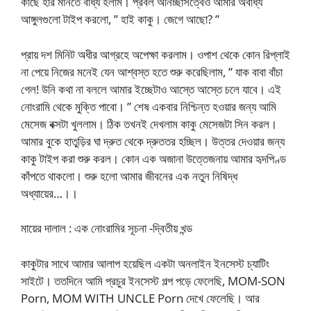
কাছে হার মানতে বাধ্য হলাম। প্রবল অনিচ্ছাসত্বেও আমার অবাধ্য
আঙ্গুলগুলো টাইপ করলো, ” হাই কাকু। জেগে আছো? ”
প্রায় দশ মিনিট অধীর আগ্রহে অপেক্ষা করলাম। ওপাশ থেকে কোন রিপ্লাই
না পেয়ে নিজের মনেই যেন আশ্বস্ত হতে শুরু করেছিলাম, ” যাক বাবা বাঁচা
গেল! উনি কথা না বললে আমার ইচ্ছেটাও আস্তে আস্তে চলে যাবে। এই
নোংরামি থেকে মুক্তি পাবো। ” শেষ একবার নিশ্চিন্ত হওয়ার জন্য আমি
মেসেজ বক্সটা খুললাম। ঠিক তখনই দেখলাম কাকু মেসেজটা সিন করল।
আমার বুকে হাতুড়ির ঘা দ্রুত থেকে দ্রুততর হচ্ছিল। উত্তর দেওয়ার জন্য
কাকু টাইপ করা শুরু করল। কোন এক অজানা উত্তেজনায় আমার হৃদপিণ্ড
কাঁপতে থাকলো। শুরু হলো আমার জীবনের এক নতুন নিষিদ্ধ
অধ্যায়ের…।।
মায়ের দালাল : এক নোংরামির সূচনা -দ্বিতীয় খন্ড
কাকুটার সাথে আমার আলাপ হয়েছিল একটা অনলাইন ইনসেস্ট চ্যাটিং
সাইটে। ততদিনে আমি প্রচুর ইনসেস্ট গল্প পড়ে ফেলেছি, MOM-SON
Porn, MOM WITH UNCLE Porn দেখে ফেলেছি। আর