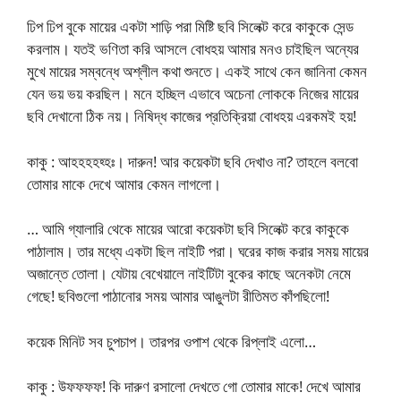
ঢিপ ঢিপ বুকে মায়ের একটা শাড়ি পরা মিষ্টি ছবি সিলেক্ট করে কাকুকে সেন্ড
করলাম। যতই ভণিতা করি আসলে বোধহয় আমার মনও চাইছিল অন্যের
মুখে মায়ের সম্বন্ধে অশ্লীল কথা শুনতে। একই সাথে কেন জানিনা কেমন
যেন ভয় ভয় করছিল। মনে হচ্ছিল এভাবে অচেনা লোককে নিজের মায়ের
ছবি দেখানো ঠিক নয়। নিষিদ্ধ কাজের প্রতিক্রিয়া বোধহয় এরকমই হয়!
কাকু : আহহহহহ্হঃ। দারুন! আর কয়েকটা ছবি দেখাও না? তাহলে বলবো
তোমার মাকে দেখে আমার কেমন লাগলো।
… আমি গ্যালারি থেকে মায়ের আরো কয়েকটা ছবি সিলেক্ট করে কাকুকে
পাঠালাম। তার মধ্যে একটা ছিল নাইটি পরা। ঘরের কাজ করার সময় মায়ের
অজান্তে তোলা। যেটায় বেখেয়ালে নাইটিটা বুকের কাছে অনেকটা নেমে
গেছে! ছবিগুলো পাঠানোর সময় আমার আঙুলটা রীতিমত কাঁপছিলো!
কয়েক মিনিট সব চুপচাপ। তারপর ওপাশ থেকে রিপ্লাই এলো…
কাকু : উফফফফ! কি দারুণ রসালো দেখতে গো তোমার মাকে! দেখে আমার