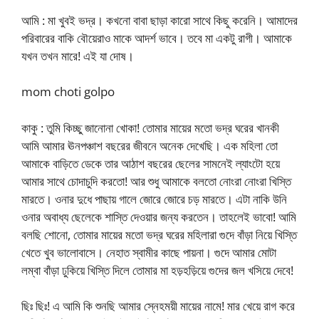
আমি : মা খুবই ভদ্র। কখনো বাবা ছাড়া কারো সাথে কিছু করেনি। আমাদের
পরিবারের বাকি বৌয়েরাও মাকে আদর্শ ভাবে। তবে মা একটু রাগী। আমাকে
যখন তখন মারে! এই যা দোষ।
mom choti golpo
কাকু : তুমি কিচ্ছু জানোনা খোকা! তোমার মায়ের মতো ভদ্র ঘরের খানকী
আমি আমার ঊনপঞ্চাশ বছরের জীবনে অনেক দেখেছি। এক মহিলা তো
আমাকে বাড়িতে ডেকে তার আঠাশ বছরের ছেলের সামনেই ল্যাংটো হয়ে
আমার সাথে চোদাচুদি করতো! আর শুধু আমাকে বলতো নোংরা নোংরা খিস্তি
মারতে। ওনার দুধে পাছায় গালে জোরে জোরে চড় মারতে। এটা নাকি উনি
ওনার অবাধ্য ছেলেকে শাস্তি দেওয়ার জন্য করতেন। তাহলেই ভাবো! আমি
বলছি শোনো, তোমার মায়ের মতো ভদ্র ঘরের মহিলারা গুদে বাঁড়া নিয়ে খিস্তি
খেতে খুব ভালোবাসে। নেহাত স্বামীর কাছে পায়না। গুদে আমার মোটা
লম্বা বাঁড়া ঢুকিয়ে খিস্তি দিলে তোমার মা হড়হড়িয়ে গুদের জল খসিয়ে দেবে!
ছিঃ ছিঃ! এ আমি কি শুনছি আমার স্নেহময়ী মায়ের নামে! মার খেয়ে রাগ করে