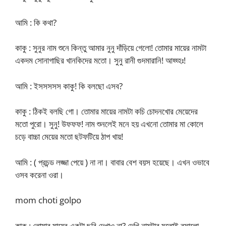
আমি : কি কথা?
কাকু : সুনুর নাম শুনে কিন্তু আমার নুনু দাঁড়িয়ে গেলো! তোমার মায়ের নামটা
একদম সোনাগাছির খানকিদের মতো। সুনু রানী গুদমারানি! আহ্হ্হঃ!
আমি : ইসসসসস কাকু! কি বলছো এসব?
কাকু : ঠিকই বলছি গো। তোমার মায়ের নামটা কচি চোদনখোর মেয়েদের
মতো পুরো। সুনু! উফফফ! নাম শুনলেই মনে হয় এখনো তোমার মা কোলে
চড়ে বাচ্চা মেয়ের মতো ছটফটিয়ে ঠাপ খায়!
আমি : ( প্রচন্ড লজ্জা পেয়ে ) না না। বাবার বেশ বয়স হয়েছে। এখন ওভাবে
ওসব করেনা ওরা।
mom choti golpo
কাকু : তোমার মায়ের একটা ছবি দেখাও না? দেখি নামটার মতোই রসালো