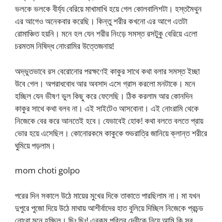
ভলকে ভলকে বীর্য্য বেরিয়ে মাখামাখি হয়ে গেল কোলবালিশটা। হস্তমৈথুন
এর আগেও অনেকবার করেছি। কিন্তু শরীর কখনো এর আগে এতটা
রোমাঞ্চিত হয়নি। মনে হল যেন শরীর নিংড়ে সমস্ত রসটুকু বেরিয়ে এলো
চরমতম নিষিদ্ধ নোংরামির উত্তেজনায়!
অদ্ভুতভাবে রস বেরোনোর পরক্ষণেই কাকুর সাথে কথা বলার সমস্ত ইচ্ছা
উবে গেল। অপরাধবোধ আর অবসাদ এসে গ্রাস করলো মনটাকে। মনে
হচ্ছিল যেন ভীষণ ভুল কিছু করে ফেলেছি। ঠিক করলাম আর কোনদিন
কাকুর সাথে কথা বলব না। এই সাইটেও আসবোনা। এই নোংরামি থেকে
নিজেকে বের করে আনতেই হবে। যেভাবেই হোক! কথা বলতে বলতে প্রায়
ভোর হয়ে এসেছিল। কোনোরকমে কাকুকে শুভরাত্রি জানিয়ে ক্লান্ত শরীরে
ঘুমিয়ে পড়লাম।
mom choti golpo
পরের দিন সকালে উঠে মায়ের মুখের দিকে তাকাতে পারছিলাম না। মা যখন
দুপুরে পুজো দিয়ে উঠে মাথায় আশীর্বাদের হাত বুলিয়ে দিচ্ছিল নিজেকে প্রচন্ড
নোংরা মনে হচ্ছিল। ছিঃ ছিঃ! এরকম পবিত্র দেবীকে নিয়ে আমি কি সব