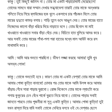
কাকু : তুই কিছুই জানিস না। তোর মা একটা পাড়াচোদানী মেয়েছেলে!
তোদের সামনে যারা সম্মান দেখায় সন্ধ্যাবেলা তারাই তোর মাকে অন্ধকার
গলিতে নিয়ে গিয়ে ব্লাউজের হুক খুলে একসাথে চার পাঁচজন মিলে তোর
মায়ের দুদুতে কামড় বসায়। শাড়ি তুলে গুদে আঙুল দেয়। তোর মায়ের হাতে
নিজেদের কালো বাঁড়া ধরিয়ে দিয়ে নাড়াতে বলে। তোর ছিনাল মা মাই
খাওয়াতে খাওয়াতে সবার বাঁড়া খেঁচে দেয়। বিচিতে হাত বুলিয়ে আদর করে।
আর সবাই তোর মায়ের শাঁখা-পলা পরা হাতের মধ্যে মাল আউট করে রস
মাখামাখি করে।
আমি : আমি আর শুনতে পারছিনা। ভীষণ লজ্জা করছে আমার! তুমি খুব
অসভ্য লোক!
কাকু : তোকে শুনতেই হবে। কারণ তোর মা একটা বেশ্যা! তোর মাকে আমি
আমার পোষা কুত্তি বানাবো! চোদার পর তোর মাকে আমি উলঙ্গ করে আমার
বাঁড়ায় গেঁথে সারা পাড়ায় ঘুরাবো। রোজ বিকেলে তোর মাকে ল্যাংটো করে
গলায় কুকুরের চেন বেঁধে পার্কে ঘুরতে নিয়ে যাবো। তোদের পাড়ার সবাই
জানতে পারবে তোর পূজনীয়া মা সুনু একটা কুত্তি। আমার পোষা কুত্তি! তুই
যখন রাস্তা দিয়ে যাবি সবাই তোকে দেখিয়ে বলবে ওই যে বেশ্যার ছেলে