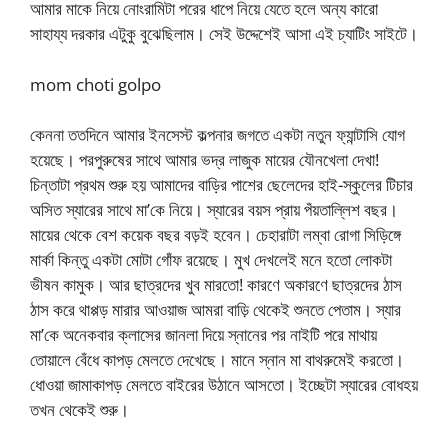
আমার মাকে নিয়ে নোংরামিটা পরের ধাপে নিয়ে যেতে হলে অন্য কারো
সাহায্য দরকার এটুকু বুঝেছিলাম। সেই উদ্দেশেই আসা এই চ্যাটিং সাইটে।
mom choti golpo
কেননা ততদিনে আমার ইনসেস্ট কল্পনার জগতে একটা নতুন ফ্যান্টাসি যোগ
হয়েছে। পরপুরুষের সাথে আমার ভদ্র লাজুক মায়ের যৌনখেলা দেখা!
চিন্তাটা প্রথম শুরু হয় আমাদের বাড়ির পাশের ছেলেদের হাই-স্কুলের টিচার
অসিত স্যারের সাথে মা’কে নিয়ে। স্যারের বয়স প্রায় পঁয়তাল্লিশ বছর।
মায়ের থেকে বেশ কয়েক বছর বড়ই হবেন। চেহারাটা লম্বা রোগা সিড়িঙ্গে
মার্কা কিন্তু একটা মোটা গোঁফ রয়েছে। মুখ দেখলেই মনে হতো লোকটা
ভীষন কামুক। আর ছাত্রদের খুব মারতো! কারণে অকারণে ছাত্রদের ঠাস
ঠাস করে থাপ্পড় মারার আওয়াজ আমরা বাড়ি থেকেই শুনতে পেতাম। স্যার
মা’কে অনেকবার ক্লাসের জানলা দিয়ে স্নানের পর নাইটি পরে মাথায়
তোয়ালে বেঁধে কাপড় মেলতে দেখেছে। মানে স্নান মা বাথরুমেই করতো।
ধোওয়া জামাকাপড় মেলতে বাইরের উঠানে আসতো। ইচ্ছেটা স্যারের বোধহয়
তখন থেকেই শুরু।