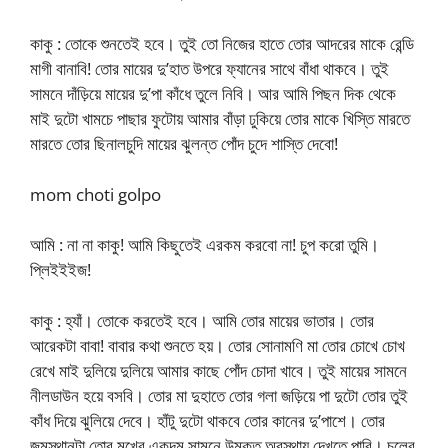
কাকু : তোকে শুনতেই হবে। তুই তো নিজের হাতে তোর আদরের মাকে রেন্ডি
মাগী বানাবি! তোর মায়ের দু’হাত উপরে ফ্যানের সাথে বাঁধা থাকবে। তুই
সামনে দাঁড়িয়ে মায়ের দু’পা কাঁধে তুলে নিবি। আর আমি পিছন দিক থেকে
মাই দুটো খামচে পাছার ফুটোয় আমার বাঁড়া ঢুকিয়ে তোর মাকে খিস্তি মারতে
মারতে তোর ছিনালচুদি মায়ের ঝুলন্ত পোঁদ চুদে শাস্তি দেবো!
mom choti golpo
আমি : না না কাকু! আমি কিছুতেই এরকম করবো না! চুপ করো তুমি।
প্লিইইইজ!
কাকু : হ্যাঁ। তোকে করতেই হবে। আমি তোর মায়ের ভাতার। তোর
আরেকটা বাবা! বাবার কথা শুনতে হয়। তোর সোনামণি মা তোর চোখে চোখ
রেখে মাই দুলিয়ে দুলিয়ে আমার কাছে পোঁদ চোদা খাবে। তুই মায়ের সামনে
নীলডাউন হয়ে বসবি। তোর মা দুহাতে তোর গলা জড়িয়ে পা দুটো তোর তুই
কাঁধ দিয়ে ঝুলিয়ে দেবে। হাঁটু দুটো থাকবে তোর কানের দু’পাশে। তোর
জন্মস্থানটা তোর মুখের একদম সামনে উন্মুক্ত অবস্থায় দেখতে পাবি। চুলের