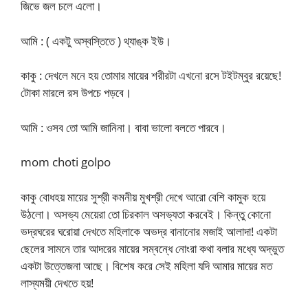
জিভে জল চলে এলো।
আমি : ( একটু অস্বস্তিতে ) থ্যাঙ্ক ইউ।
কাকু : দেখলে মনে হয় তোমার মায়ের শরীরটা এখনো রসে টইটম্বুর রয়েছে!
টোকা মারলে রস উপচে পড়বে।
আমি : ওসব তো আমি জানিনা। বাবা ভালো বলতে পারবে।
mom choti golpo
কাকু বোধহয় মায়ের সুশ্রী কমনীয় মুখশ্রী দেখে আরো বেশি কামুক হয়ে
উঠলো। অসভ্য মেয়েরা তো চিরকাল অসভ্যতা করবেই। কিন্তু কোনো
ভদ্রঘরের ঘরোয়া দেখতে মহিলাকে অভদ্র বানানোর মজাই আলাদা! একটা
ছেলের সামনে তার আদরের মায়ের সম্বন্ধে নোংরা কথা বলার মধ্যে অদ্ভুত
একটা উত্তেজনা আছে। বিশেষ করে সেই মহিলা যদি আমার মায়ের মত
লাস্যময়ী দেখতে হয়!