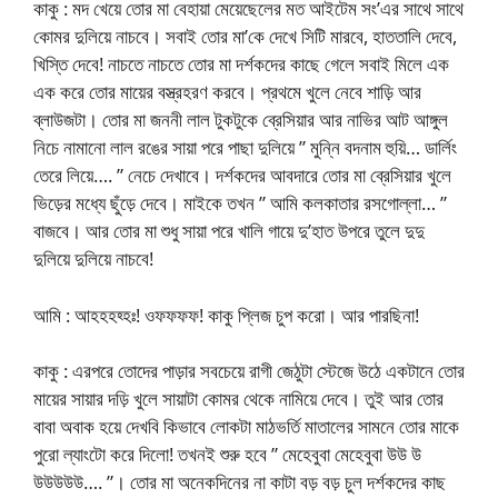
কাকু : মদ খেয়ে তোর মা বেহায়া মেয়েছেলের মত আইটেম সং’এর সাথে সাথে
কোমর দুলিয়ে নাচবে। সবাই তোর মা’কে দেখে সিটি মারবে, হাততালি দেবে,
খিস্তি দেবে! নাচতে নাচতে তোর মা দর্শকদের কাছে গেলে সবাই মিলে এক
এক করে তোর মায়ের বস্ত্রহরণ করবে। প্রথমে খুলে নেবে শাড়ি আর
ব্লাউজটা। তোর মা জননী লাল টুকটুকে ব্রেসিয়ার আর নাভির আট আঙ্গুল
নিচে নামানো লাল রঙের সায়া পরে পাছা দুলিয়ে ” মুন্নি বদনাম হুয়ি… ডার্লিং
তেরে লিয়ে…. ” নেচে দেখাবে। দর্শকদের আবদারে তোর মা ব্রেসিয়ার খুলে
ভিড়ের মধ্যে ছুঁড়ে দেবে। মাইকে তখন ” আমি কলকাতার রসগোল্লা… ”
বাজবে। আর তোর মা শুধু সায়া পরে খালি গায়ে দু’হাত উপরে তুলে দুদু
দুলিয়ে দুলিয়ে নাচবে!
আমি : আহহহহ্হঃ! ওফফফফ! কাকু প্লিজ চুপ করো। আর পারছিনা!
কাকু : এরপরে তোদের পাড়ার সবচেয়ে রাগী জেঠুটা স্টেজে উঠে একটানে তোর
মায়ের সায়ার দড়ি খুলে সায়াটা কোমর থেকে নামিয়ে দেবে। তুই আর তোর
বাবা অবাক হয়ে দেখবি কিভাবে লোকটা মাঠভর্তি মাতালের সামনে তোর মাকে
পুরো ল্যাংটো করে দিলো! তখনই শুরু হবে ” মেহেবুবা মেহেবুবা উউ উ
উউউউউ…. ”। তোর মা অনেকদিনের না কাটা বড় বড় চুল দর্শকদের কাছ