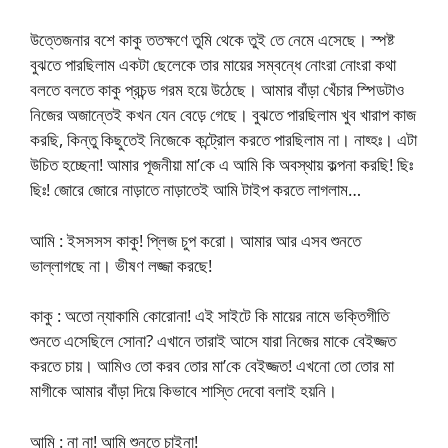
উত্তেজনার বশে কাকু ততক্ষণে তুমি থেকে তুই তে নেমে এসেছে। স্পষ্ট
বুঝতে পারছিলাম একটা ছেলেকে তার মায়ের সম্বন্ধে নোংরা নোংরা কথা
বলতে বলতে কাকু প্রচন্ড গরম হয়ে উঠেছে। আমার বাঁড়া খেঁচার স্পিডটাও
নিজের অজান্তেই কখন যেন বেড়ে গেছে। বুঝতে পারছিলাম খুব খারাপ কাজ
করছি, কিন্তু কিছুতেই নিজেকে কন্ট্রোল করতে পারছিলাম না। নাহ্হঃ। এটা
উচিত হচ্ছেনা! আমার পূজনীয়া মা’কে এ আমি কি অবস্থায় কল্পনা করছি! ছিঃ
ছিঃ! জোরে জোরে নাড়াতে নাড়াতেই আমি টাইপ করতে লাগলাম…
আমি : ইসসসস কাকু! প্লিজ চুপ করো। আমার আর এসব শুনতে
ভাল্লাগছে না। ভীষণ লজ্জা করছে!
কাকু : অতো ন্যাকামি কোরোনা! এই সাইটে কি মায়ের নামে ভক্তিগীতি
শুনতে এসেছিলে সোনা? এখানে তারাই আসে যারা নিজের মাকে বেইজ্জত
করতে চায়। আমিও তো করব তোর মা’কে বেইজ্জত! এখনো তো তোর মা
মাগীকে আমার বাঁড়া দিয়ে কিভাবে শাস্তি দেবো বলাই হয়নি।
আমি : না না! আমি শুনতে চাইনা!