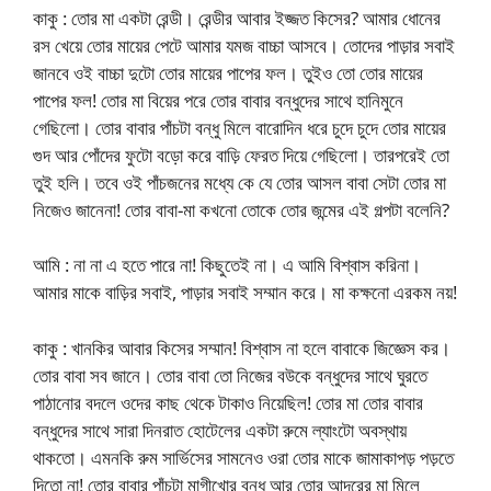
কাকু : তোর মা একটা রেন্ডী। রেন্ডীর আবার ইজ্জত কিসের? আমার ধোনের
রস খেয়ে তোর মায়ের পেটে আমার যমজ বাচ্চা আসবে। তোদের পাড়ার সবাই
জানবে ওই বাচ্চা দুটো তোর মায়ের পাপের ফল। তুইও তো তোর মায়ের
পাপের ফল! তোর মা বিয়ের পরে তোর বাবার বন্ধুদের সাথে হানিমুনে
গেছিলো। তোর বাবার পাঁচটা বন্ধু মিলে বারোদিন ধরে চুদে চুদে তোর মায়ের
গুদ আর পোঁদের ফুটো বড়ো করে বাড়ি ফেরত দিয়ে গেছিলো। তারপরেই তো
তুই হলি। তবে ওই পাঁচজনের মধ্যে কে যে তোর আসল বাবা সেটা তোর মা
নিজেও জানেনা! তোর বাবা-মা কখনো তোকে তোর জন্মের এই গল্পটা বলেনি?
আমি : না না এ হতে পারে না! কিছুতেই না। এ আমি বিশ্বাস করিনা।
আমার মাকে বাড়ির সবাই, পাড়ার সবাই সম্মান করে। মা কক্ষনো এরকম নয়!
কাকু : খানকির আবার কিসের সম্মান! বিশ্বাস না হলে বাবাকে জিজ্ঞেস কর।
তোর বাবা সব জানে। তোর বাবা তো নিজের বউকে বন্ধুদের সাথে ঘুরতে
পাঠানোর বদলে ওদের কাছ থেকে টাকাও নিয়েছিল! তোর মা তোর বাবার
বন্ধুদের সাথে সারা দিনরাত হোটেলের একটা রুমে ল্যাংটো অবস্থায়
থাকতো। এমনকি রুম সার্ভিসের সামনেও ওরা তোর মাকে জামাকাপড় পড়তে
দিতো না! তোর বাবার পাঁচটা মাগীখোর বন্ধু আর তোর আদরের মা মিলে