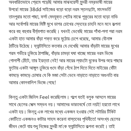
অবধারিতভাবে প্রেমে পড়েছি আমার মাঝবয়েসী সুন্দরী নম্রভাষী মায়ের
উপরে! মায়ের 38dd সাইজের বড়ো বড়ো নরম স্তনদুটো, মাংসভর্তি
তানপুরার মতো পাছা, ফর্সা মেদযুক্ত পেটের মাঝে পুকুরের মতো বড়ো নাভি
আর সর্বোপরি মায়ের মিষ্টি মুখে ডাগর চোখের স্নেহের চাহনি মনে মনে কল্পনা
করে বহু বহুবার বীর্য্যপাত করেছি। যখনই ভেবেছি মায়ের শাঁখা-পলা পরা নরম
একটা হাত আমার বাঁড়া শক্ত করে মুঠোয় চেপে ধরেছে, আমার যৌনাঙ্গ
ঠাটিয়ে উঠেছে। ফ্যান্টাসিতে কতবার যে দেখেছি আমার বাঁড়াটা মায়ের মুখের
গরম গভীরে ঢুকিয়ে ঠাপাচ্ছি, বাঁড়ার চামড়া ঘষা খাচ্ছে মায়ের নরম ভিজে
গোলাপী ঠোঁটে, তার ইয়ত্তা নেই! আর মায়ের ল্যাংটো বুকের উপর শুয়ে পাছার
ফুটোয় একটা আঙ্গুল ঢুকিয়ে গুদে বাঁড়া গেঁথে ঠাপ দিতে দিতে মাইয়ের বোঁটা
কামড়ে কামড়ে চোষার যে কি মজা সেটা ভেবে নাড়াতে নাড়াতে অগুনতি বার
আমার কোলবালিশ ভিজে গেছে!
কিন্তু একটা জিনিস Feel করেছিলাম। গল্পে যতই বলুক আসলে মায়ের
সাথে ছেলের সেক্স সম্ভব নয়। আমাদের ভারতবর্ষে তো নয়ই! হয়তো লাখে
একটা হয়। কিন্তু এক লাখের মধ্যে একজন হওয়ার সেই লটারির টিকিট
কোটিতে একজনও কাটার সাহস করেনা বাস্তবের পৃথিবীতে! অসংখ্য ছেলের
জীবন কেটে যায় শুধু নিজের সুন্দরী মা’কে ফ্যান্টাসিতে কল্পনা করেই। তাই