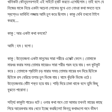
খানিকটা কৌতূহলবশতই এই সাইটে চ্যাট করতে এসেছিলাম। তাই বলে যে
নিজের মাকে নিয়ে একটা অচেনা লোকের মুখে এত নোংরা কথা শুনতে হবে
স্বপ্নেও ভাবিনি! লজ্জায় আমি চুপ করে ছিলাম। কাকু দেখি তখনো টাইপ
করছে…
কাকু : আর একটা কথা বলবো?
আমি : হম। বলো।
কাকু : উত্তেজনা একটা মানুষের সারা শরীরে এফেক্ট ফেলে। তোমাকে
মারধর করার সময় তোমার মায়েরও সারা শরীর গরম হয়ে যায়। গুদ কুটকুট
করে। তোমাকে প্রতিটা চড় মারার সময় তোমার মায়ের গুদ দিয়ে ছিটকে
ছিটকে রস বেরিয়ে তলার চুল ভিজে যায়। ঘামে কুঁচকি ভিজে ওঠে।
উত্তেজনায় বোঁটা শক্ত হয়ে যায়। শাড়ি দিয়ে ঢাকা থাকে বলে তুমি কিছু
বুঝতে পারোনা।
সত্যি! কাকুটা পারেও বটে। ওনার কথা শুনে তো আমার তখনই মায়ের কাছে
গিয়ে আরেকবার মার খেতে ইচ্ছে করছিলো! কিন্তু কথাগুলো শুনে ভীষণ