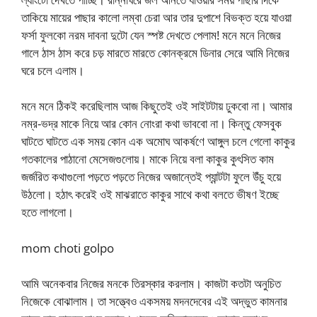
তাকিয়ে মায়ের পাছার কালো লম্বা চেরা আর তার দুপাশে বিভক্ত হয়ে যাওয়া
ফর্সা ফুলকো নরম দাবনা দুটো যেন স্পষ্ট দেখতে পেলাম! মনে মনে নিজের
গালে ঠাস ঠাস করে চড় মারতে মারতে কোনক্রমে ডিনার সেরে আমি নিজের
ঘরে চলে এলাম।
মনে মনে ঠিকই করেছিলাম আজ কিছুতেই ওই সাইটটায় ঢুকবো না। আমার
নম্র-ভদ্র মাকে নিয়ে আর কোন নোংরা কথা ভাববো না। কিন্তু ফেসবুক
ঘাটতে ঘাটতে এক সময় কোন এক অমোঘ আকর্ষণে আঙ্গুল চলে গেলো কাকুর
গতকালের পাঠানো মেসেজগুলোয়। মাকে নিয়ে বলা কাকুর কুৎসিত কাম
জর্জরিত কথাগুলো পড়তে পড়তে নিজের অজান্তেই প্যান্টটা ফুলে উঁচু হয়ে
উঠলো। হঠাৎ করেই ওই মাঝরাতে কাকুর সাথে কথা বলতে ভীষণ ইচ্ছে
হতে লাগলো।
mom choti golpo
আমি অনেকবার নিজের মনকে তিরস্কার করলাম। কাজটা কতটা অনুচিত
নিজেকে বোঝালাম। তা সত্ত্বেও একসময় মদনদেবের এই অদ্ভুত কামনার