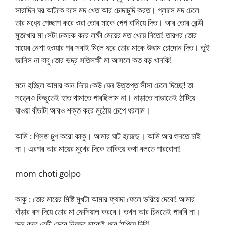
সারাদিন ঘর আটকে বসে মদ খেত আর চোদাচুদি করত। গ্লাসে মদ ঢেলে
তার মধ্যে পেচ্ছাপ করে ওরা তোর মাকে পেগ বানিয়ে দিত। আর তোর রেন্ডী
মুতখোর মা সেটা ঢকঢক করে লক্ষী মেয়ের মত খেয়ে নিতো! তারপর তোর
মায়ের নেশা হওয়ার পর সবাই মিলে ধরে তোর মাকে উদ্দাম চোদোন দিত। তুই
জানিস না বাবু তোর ভদ্র সতিলক্ষী মা আসলে কত বড় খানকি!
মনে হচ্ছিল আমার কান দিয়ে কেউ যেন উত্তপ্ত সীসা ঢেলে দিচ্ছে! তা
সত্ত্বেও কিছুতেই হাত থামাতে পারছিলাম না। নাড়াতে নাড়াতেই ঠাটিয়ে
যাওয়া বাঁড়াটা আরও শক্ত করে মুঠোয় চেপে ধরলাম।
আমি : প্লিজ চুপ করো কাকু। আমার ঘাট হয়েছে। আমি আর শুনতে চাই
না। এরপর আর মায়ের মুখের দিকে তাকিয়ে কথা বলতে পারবোনা!
mom choti golpo
কাকু : তোর মায়ের মিষ্টি মুখটা আমার ফ্যাদা ফেলে ভরিয়ে দেবো! আমার
বাঁড়ার রস দিয়ে তোর মা ফেসিয়াল করবে। তখন আর চিনতেই পারবি না।
ভুল করে রেন্ডী ভেবে নিজের মাকেই ধরে ঠাপিয়ে দিবি!