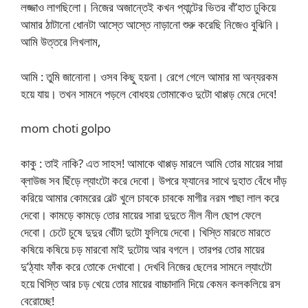
লজ্জাও লাগছিলো। নিজের অজান্তেই কখন প্যান্টের ভিতর বাঁ’হাত ঢুকিয়ে
আমার ঠাটানো ধোনটা আস্তে আস্তে নাড়ানো শুরু করেছি নিজেও বুঝিনি।
আমি উত্তরে লিখলাম,
আমি : তুমি জানোনা। ওসব কিছু হয়না। রেগে গেলে আমার মা অন্যরকম
হয়ে যায়। তখন সামনে পড়লে বোধহয় তোমাকেও দুটো থাপ্পড় মেরে দেবে!
mom choti golpo
কাকু : তাই নাকি? এত সাহস! আমাকে থাপ্পড় মারলে আমি তোর মায়ের সায়া
ব্লাউজ সব ছিঁড়ে ল্যাংটো করে দেবো। উপরে ফ্যানের সাথে দুহাত বেঁধে দাঁড়
করিয়ে আমার কোমরের বেল্ট খুলে চাবকে চাবকে মাগীর নরম পাছা লাল করে
দেবো। কামড়ে কামড়ে তোর মায়ের সারা দুদুতে নীল নীল ছোপ ফেলে
দেবো। চেটে চুষে দুদুর বোঁটা দুটো ফুলিয়ে দেবো। খিস্তি মারতে মারতে
কষিয়ে কষিয়ে চড় মারবো মাই দুটোয় আর বগলে। তারপর তোর মায়ের
দু’ঠ্যাং ফাঁক করে তোকে দেখাবো। দেখবি নিজের ছেলের সামনে ল্যাংটো
হয়ে খিস্তি আর চড় খেয়ে তোর মায়ের বাচ্চাদানি দিয়ে কেমন কলকলিয়ে রস
বেরোচ্ছে!