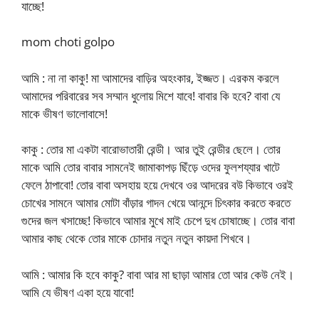
যাচ্ছে!
mom choti golpo
আমি : না না কাকু! মা আমাদের বাড়ির অহংকার, ইজ্জত। এরকম করলে
আমাদের পরিবারের সব সম্মান ধুলোয় মিশে যাবে! বাবার কি হবে? বাবা যে
মাকে ভীষণ ভালোবাসে!
কাকু : তোর মা একটা বারোভাতারী রেন্ডী। আর তুই রেন্ডীর ছেলে। তোর
মাকে আমি তোর বাবার সামনেই জামাকাপড় ছিঁড়ে ওদের ফুলশয্যার খাটে
ফেলে ঠাপাবো! তোর বাবা অসহায় হয়ে দেখবে ওর আদরের বউ কিভাবে ওরই
চোখের সামনে আমার মোটা বাঁড়ার গাদন খেয়ে আনন্দে চিৎকার করতে করতে
গুদের জল খসাচ্ছে! কিভাবে আমার মুখে মাই চেপে দুধ চোষাচ্ছে। তোর বাবা
আমার কাছ থেকে তোর মাকে চোদার নতুন নতুন কায়দা শিখবে।
আমি : আমার কি হবে কাকু? বাবা আর মা ছাড়া আমার তো আর কেউ নেই।
আমি যে ভীষণ একা হয়ে যাবো!