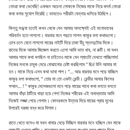
নোংরা কথা ভেবেছি! একজন অচেনা লোককে নিজের মাকে নিয়ে কদর্য নোংরা
কথা বলার সুযোগ দিয়েছি। ভাবতেও শরীরটা ঘেন্নায় গুলিয়ে উঠছিল।
কিন্তু সন্ধ্যা হতেই কখন থেকে যেন আমার অলক্ষ্যেই এই মনোভাবের
পরিবর্তন হতে লাগলো। বারবার মনে পড়তে লাগল কাকুর বলা কথাগুলো।
চোখ চলে যেতে লাগলো মায়ের নাইটি দিয়ে ঢাকা উঁচু স্তনদুটোর দিকে।
রাতের দিকে আমায় জিজ্ঞেস করতে এলো আমি ভাত খাব, না রুটি। মা যখন
আমার সাথে কথা বলছিল না চাইতেও মাকে যেন ল্যাংটো দেখতে পাচ্ছিলাম!
নিজের মনকে চাবুক মেরে বোঝানোর চেষ্টা করছিলাম ” ছিঃ! উনি আমার মা
হন। মাকে নিয়ে এসব কথা ভাবা পাপ। “… আর বারবার মনে পড়ে যাচ্ছিল
কাকুর বলা কথাগুলো, ” তোর মা তো একটা রেন্ডী। রেন্ডীর আবার কিসের
সম্মান… ! ” কাকুর মেসেজগুলো মনে পড়ে মায়ের সাথে কথা বলতে বলতে
আমার বাঁড়া ঠাটিয়ে খাড়া হয়ে গেল! নিজের শরীরের এই অবাধ্যতায় আমি
নিজেই লজ্জা পেয়ে গেলাম। কোনরকমে উত্তর দিয়ে মায়ের প্রায় মুখের
উপরেই দরজা বন্ধ করে দিলাম।
রাতে খেতে বসেও মা যখন খাবার বেড়ে দিচ্ছিল বারবার মনে হচ্ছিল যেন মাকে
ল্যাংটো দেখতে পাচ্ছি। রান্নাঘরে জল আনতে যাওয়ার সময় পাছার দিকে