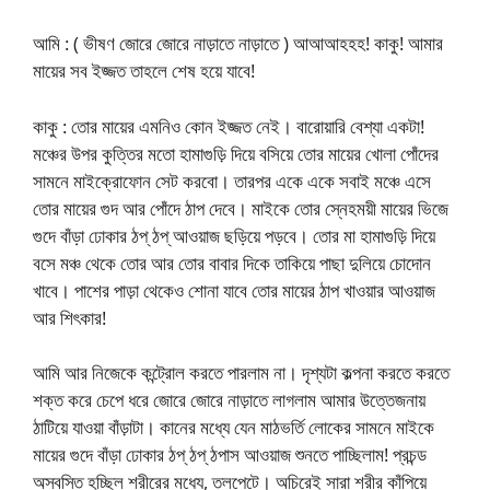
আমি : ( ভীষণ জোরে জোরে নাড়াতে নাড়াতে ) আআআহহহ! কাকু! আমার
মায়ের সব ইজ্জত তাহলে শেষ হয়ে যাবে!
কাকু : তোর মায়ের এমনিও কোন ইজ্জত নেই। বারোয়ারি বেশ্যা একটা!
মঞ্চের উপর কুত্তির মতো হামাগুড়ি দিয়ে বসিয়ে তোর মায়ের খোলা পোঁদের
সামনে মাইক্রোফোন সেট করবো। তারপর একে একে সবাই মঞ্চে এসে
তোর মায়ের গুদ আর পোঁদে ঠাপ দেবে। মাইকে তোর স্নেহময়ী মায়ের ভিজে
গুদে বাঁড়া ঢোকার ঠপ্ ঠপ্ আওয়াজ ছড়িয়ে পড়বে। তোর মা হামাগুড়ি দিয়ে
বসে মঞ্চ থেকে তোর আর তোর বাবার দিকে তাকিয়ে পাছা দুলিয়ে চোদোন
খাবে। পাশের পাড়া থেকেও শোনা যাবে তোর মায়ের ঠাপ খাওয়ার আওয়াজ
আর শিৎকার!
আমি আর নিজেকে কন্ট্রোল করতে পারলাম না। দৃশ্যটা কল্পনা করতে করতে
শক্ত করে চেপে ধরে জোরে জোরে নাড়াতে লাগলাম আমার উত্তেজনায়
ঠাটিয়ে যাওয়া বাঁড়াটা। কানের মধ্যে যেন মাঠভর্তি লোকের সামনে মাইকে
মায়ের গুদে বাঁড়া ঢোকার ঠপ্ ঠপ্ ঠপাস আওয়াজ শুনতে পাচ্ছিলাম! প্রচন্ড
অস্বস্তি হচ্ছিল শরীরের মধ্যে, তলপেটে। অচিরেই সারা শরীর কাঁপিয়ে