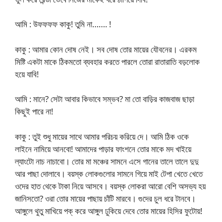
আমি : উফফফফ কাকু! তুমি না……. !
কাকু : আমার কোন দোষ নেই। সব দোষ তোর মায়ের যৌবনের। এরকম
মিষ্টি একটা মাকে ঠিকমতো ব্যবহার করতে পারলে তোরা রাতারাতি বড়লোক
হয়ে যাবি!
আমি : মানে? সেটা আবার কিভাবে সম্ভব? মা তো বাড়ির কাজবাজ ছাড়া
কিছুই পারে না!
কাকু : তুই শুধু মায়ের সাথে আমার পরিচয় করিয়ে দে। আমি ঠিক ওকে
লাইনে নামিয়ে আনবো! আমাদের পাড়ার ফাংশনে তোর মাকে মদ খাইয়ে
ল্যাংটো নাচ নাচাবো। তোর মা মঞ্চের সামনে এসে গানের তালে তালে দুদু
আর পাছা দোলাবে। বয়স্ক লোকগুলোর সামনে গিয়ে মাই টেপা খেতে খেতে
ওদের হাত থেকে টাকা নিয়ে আসবে। বয়স্ক লোকরা আরো বেশি অসভ্য হয়
জানিসতো? ওরা তোর মায়ের পাছায় চাঁটি মারবে। গুদের চুল ধরে টানবে।
আঙ্গুলে থুতু মাখিয়ে পক্ করে আঙ্গুল ঢুকিয়ে দেবে তোর মায়ের হিসির ফুটোয়!