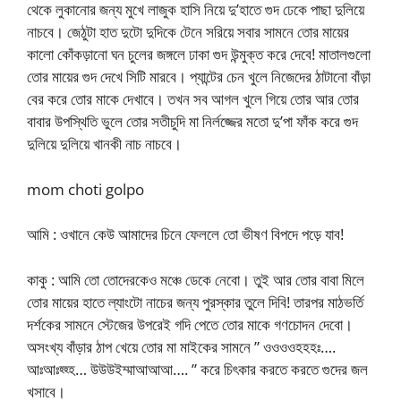
থেকে লুকানোর জন্য মুখে লাজুক হাসি নিয়ে দু’হাতে গুদ ঢেকে পাছা দুলিয়ে
নাচবে। জেঠুটা হাত দুটো দুদিকে টেনে সরিয়ে সবার সামনে তোর মায়ের
কালো কোঁকড়ানো ঘন চুলের জঙ্গলে ঢাকা গুদ উন্মুক্ত করে দেবে! মাতালগুলো
তোর মায়ের গুদ দেখে সিটি মারবে। প্যান্টের চেন খুলে নিজেদের ঠাটানো বাঁড়া
বের করে তোর মাকে দেখাবে। তখন সব আগল খুলে গিয়ে তোর আর তোর
বাবার উপস্থিতি ভুলে তোর সতীচুদি মা নির্লজ্জের মতো দু’পা ফাঁক করে গুদ
দুলিয়ে দুলিয়ে খানকী নাচ নাচবে।
mom choti golpo
আমি : ওখানে কেউ আমাদের চিনে ফেললে তো ভীষণ বিপদে পড়ে যাব!
কাকু : আমি তো তোদেরকেও মঞ্চে ডেকে নেবো। তুই আর তোর বাবা মিলে
তোর মায়ের হাতে ল্যাংটো নাচের জন্য পুরস্কার তুলে দিবি! তারপর মাঠভর্তি
দর্শকের সামনে স্টেজের উপরেই গদি পেতে তোর মাকে গণচোদন দেবো।
অসংখ্য বাঁড়ার ঠাপ খেয়ে তোর মা মাইকের সামনে ” ওওওওহহহঃ….
আঃআঃহ্হ্হ… উউউইম্মাআআআ…. ” করে চিৎকার করতে করতে গুদের জল
খসাবে।