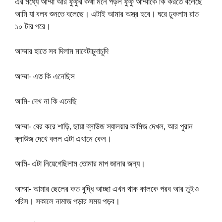
এর মধ্যে আম্মা আর ফুফুর কথা মনে পড়ল ফুফু আম্মাকে কি করতে বলেছে
আমি যা বলব শুনতে বলেছে। এটাই আমার অস্ত্র হবে। ঘরে ঢুকলাম রাত
১০ টার পরে।
আম্মার হাতে সব দিলাম মাবেটাচুদাচুদি
আম্মা- এত কি এনেছিস
আমি- দেখ না কি এনেছি
আম্মা- বের করে শাড়ি, ছায়া ব্লাউজ স্যালয়ার কামিজ দেখল, আর পুরান
ব্লাউজ দেখে বলল এটা এখানে কেন।
আমি- এটা নিয়েগেছিলাম তোমার মাপ জানার জন্য।
আম্মা- আমার ছেলের কত বুদ্ধি আচ্ছা এখন থাক কালকে পরব আর তুইও
পরিস। সকালে নামাজ পড়ার সময় পড়ব।