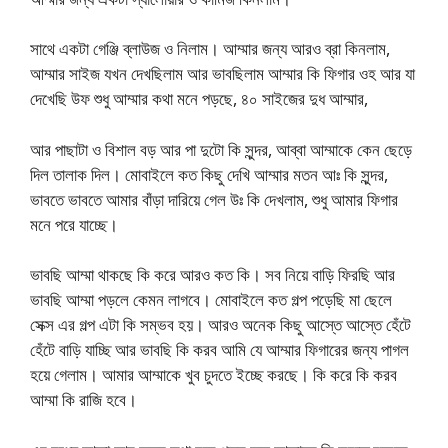
সাথে একটা গেঞ্জি ব্লাউজ ও নিলাম। আম্মার জন্য আরও ব্রা কিনলাম,
আম্মার সাইজ যখন দেখছিলাম আর ভাবছিলাম আম্মার কি ফিগার ওহ আর যা
দেখেছি উফ শুধু আম্মার কথা মনে পড়ছে, ৪০ সাইজের দুধ আম্মার,
আর পাছাটা ও বিশাল বড় আর পা দুটো কি সুন্দর, আব্বা আম্মাকে কেন ছেড়ে
দিল তালাক দিল। মোবাইলে কত কিছু দেখি আম্মার মতন আঃ কি সুন্দর,
ভাবতে ভাবতে আমার বাঁড়া দারিয়ে গেল উঃ কি দেখলাম, শুধু আমার ফিগার
মনে পরে যাচ্ছে।
ভাবছি আম্মা থাকছে কি করে আরও কত কি। সব নিয়ে বাড়ি ফিরছি আর
ভাবছি আম্মা পড়লে কেমন লাগবে। মোবাইলে কত গল্প পড়েছি মা ছেলে
সেক্স এর গল্প এটা কি সম্ভব হয়। আরও অনেক কিছু আস্তে আস্তে হেঁটে
হেঁটে বাড়ি যাচ্ছি আর ভাবছি কি করব আমি যে আম্মার ফিগারের জন্য পাগল
হয়ে গেলাম। আমার আম্মাকে খুব চুদতে ইচ্ছে করছে। কি করে কি করব
আম্মা কি রাজি হবে।