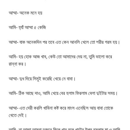
আম্মা- অনেক মনে হয়
আমি- হ্যাঁ আম্মা ৫ কেজি
আম্মা- যাক অনেকদিন পর তবে এত কেন আনলি খেলে তো শরীর গরম হয়।
আমি- হয় হোক আজ খাব, কেউ তো আমাদের দেয় না, তুমি ভালো করে
রান্না কর।
আম্মা- দুধ দিয়ে সিমুই করেছি খেয়ে নে বাবা।
আমি- ঠিক আছে দাও, আমি খেয়ে বের হলাম ফিরলাম বেলা দুইটার সময়।
আম্মা- এত দেরী করলি খাবিনা কষ্ট করে মাংস এনেছিস আয় বাবা তোকে
খেতে দেই।
আমি- না আম্মা আমরা দুজনে মিলে খাব বলে খাটের উপর বসলাম মা ও আমি