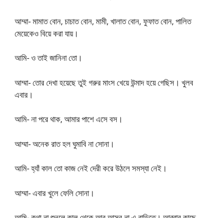
আম্মা- মামাত বোন, চাচাত বোন, মামী, খালাত বোন, ফুফাত বোন, পালিত
মেয়েকেও বিয়ে করা যায়।
আমি- ও তাই জানিনা তো।
আম্মা- তোর দেখা হয়েছে তুই গরুর মাংস খেয়ে উন্মাদ হয়ে গেছিস। খুলব
এবার।
আমি- না পরে থাক, আমার পাশে এসে বস।
আম্মা- অনেক রাত হল ঘুমাবি না সোনা।
আমি- হ্যাঁ কাল তো কাজ নেই দেরী করে উঠলে সমস্যা নেই।
আম্মা- এবার খুলে ফেলি সোনা।
আমি- কথা না শুনলে কাল থেকে আর আসব না এ বাড়িতে। আব্বার কাছে