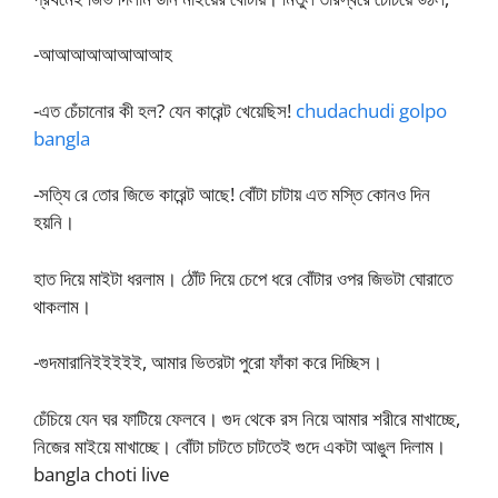
-আআআআআআআআহ
-এত চেঁচানোর কী হল? যেন কারেন্ট খেয়েছিস!
chudachudi golpo
bangla
-সত্যি রে তোর জিভে কারেন্ট আছে! বোঁটা চাটায় এত মস্তি কোনও দিন
হয়নি।
হাত দিয়ে মাইটা ধরলাম। ঠোঁট দিয়ে চেপে ধরে বোঁটার ওপর জিভটা ঘোরাতে
থাকলাম।
-গুদমারানিইইইইই, আমার ভিতরটা পুরো ফাঁকা করে দিচ্ছিস।
চেঁচিয়ে যেন ঘর ফাটিয়ে ফেলবে। গুদ থেকে রস নিয়ে আমার শরীরে মাখাচ্ছে,
নিজের মাইয়ে মাখাচ্ছে। বোঁটা চাটতে চাটতেই গুদে একটা আঙুল দিলাম।
bangla choti live