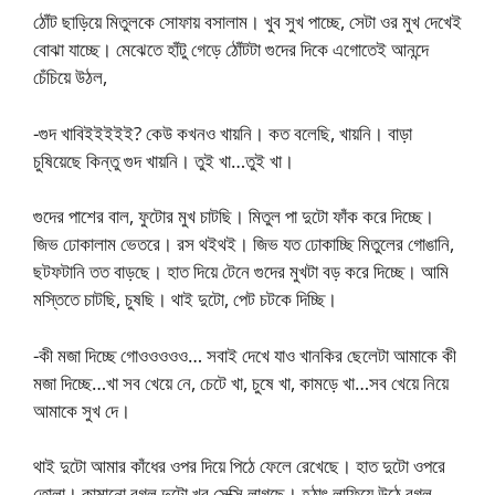
ঠোঁট ছাড়িয়ে মিতুলকে সোফায় বসালাম। খুব সুখ পাচ্ছে, সেটা ওর মুখ দেখেই
বোঝা যাচ্ছে। মেঝেতে হাঁটু গেড়ে ঠোঁটটা গুদের দিকে এগোতেই আনন্দে
চেঁচিয়ে উঠল,
-গুদ খাবিইইইইই? কেউ কখনও খায়নি। কত বলেছি, খায়নি। বাড়া
চুষিয়েছে কিন্তু গুদ খায়নি। তুই খা…তুই খা।
গুদের পাশের বাল, ফুটোর মুখ চাটছি। মিতুল পা দুটো ফাঁক করে দিচ্ছে।
জিভ ঢোকালাম ভেতরে। রস থইথই। জিভ যত ঢোকাচ্ছি মিতুলের গোঙানি,
ছটফটানি তত বাড়ছে। হাত দিয়ে টেনে গুদের মুখটা বড় করে দিচ্ছে। আমি
মস্তিতে চাটছি, চুষছি। থাই দুটো, পেট চটকে দিচ্ছি।
-কী মজা দিচ্ছে গোওওওওও… সবাই দেখে যাও খানকির ছেলেটা আমাকে কী
মজা দিচ্ছে…খা সব খেয়ে নে, চেটে খা, চুষে খা, কামড়ে খা…সব খেয়ে নিয়ে
আমাকে সুখ দে।
থাই দুটো আমার কাঁধের ওপর দিয়ে পিঠে ফেলে রেখেছে। হাত দুটো ওপরে
তোলা। কামানো বগল দুটো খুব সেক্সি লাগছে। হঠাৎ লাফিয়ে উঠে বগল