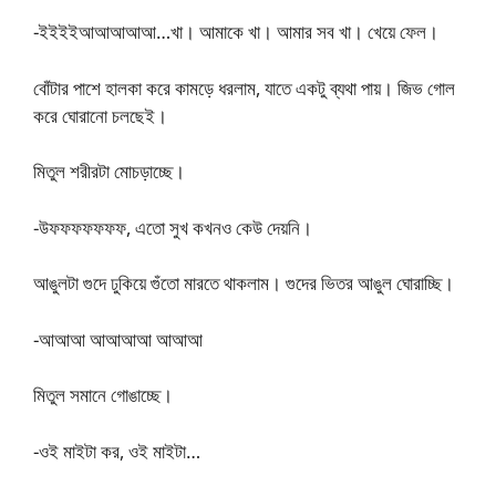
-ইইইইআআআআআ…খা। আমাকে খা। আমার সব খা। খেয়ে ফেল।
বোঁটার পাশে হালকা করে কামড়ে ধরলাম, যাতে একটু ব্যথা পায়। জিভ গোল
করে ঘোরানো চলছেই।
মিতুল শরীরটা মোচড়াচ্ছে।
-উফফফফফফফ, এতো সুখ কখনও কেউ দেয়নি।
আঙুলটা গুদে ঢুকিয়ে গুঁতো মারতে থাকলাম। গুদের ভিতর আঙুল ঘোরাচ্ছি।
-আআআ আআআআ আআআ
মিতুল সমানে গোঙাচ্ছে।
-ওই মাইটা কর, ওই মাইটা…