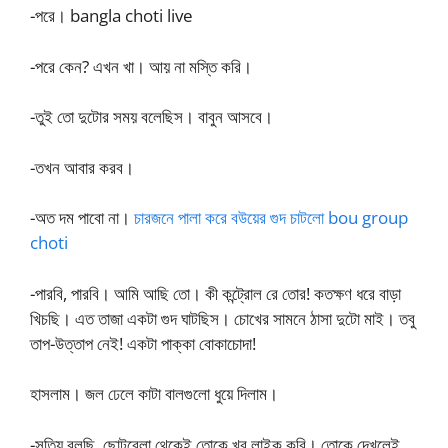
-পরে। bangla choti live
-পরে কেন? এখন খা। আয় না মস্তি করি।
-তুই তো দুটোর সময় বলেছিস। বাবুন আসবে।
-তখন আবার করব।
-অত দম পাবো না।
চারজনে পালা করে বউয়ের গুদ চাটলো bou group
choti
-পারবি, পারবি। আমি আছি তো। কী কন্ট্রোল রে তোর! কতক্ষণ ধরে বাড়া
খিচছি। এত তাজা একটা গুদ ঘাটছিস। চোখের সামনে ঠাসা দুটো মাই। তবু
তাপ-উত্তাপ নেই! একটা পাক্কা বোকাচোদা!
হাসলাম। জল ঢেলে কাটা বালগুলো ধুয়ে দিলাম।
-সত্যি বলছি, ছোটবেলা থেকেই তোকে খুব লাইক করি। তোকে দেখলেই