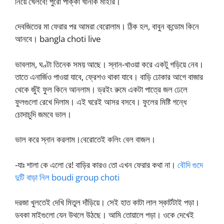
নিয়ে খেলবে! পুরো পাক্কা খানকি মাইরি।
দেবজিতের মা ফেরার পর আমরা বেরোলাম। ঠিক হল, বাবুন কন্ডোম কিনে
আনবে। bangla choti live
ভাবলাম, ঘণ্টা তিনেক সময় আছে। স্নান-খাওয়া করে একটু গড়িয়ে নেব।
তাতে এনার্জিও পাওয়া যাবে, ফ্রেশও থাকা যাবে। বাড়ি ঢোকার আগে বাজার
থেকে জুঁই ফুল কিনে আনলাম। ড্রইং রুমে একটা পাত্রে জল ঢেলে
ফুলগুলো রেখে দিলাম। এই ঘরেই আসর বসবে। ফুলের মিষ্টি গন্ধে
চোদাচুদি জমবে ভাল।
ভাল করে স্নান করলাম।বেরোতেই কলিং বেল বাজল।
-যাঃ শালা কে এলো রে! বাড়ির কারও তো এখন ফেরার কথা না।
বৌদি গুদে
দুটি বাড়া নিল boudi group choti
দরজা খুলতেই দেখি মিতুল দাঁড়িয়ে। সেই হাত কাটা লাল স্কার্টটাই পড়া।
ডবকা মাইগুলো যেন উথলে উঠছে। আমি তোয়ালে পড়া। ওকে দেখেই