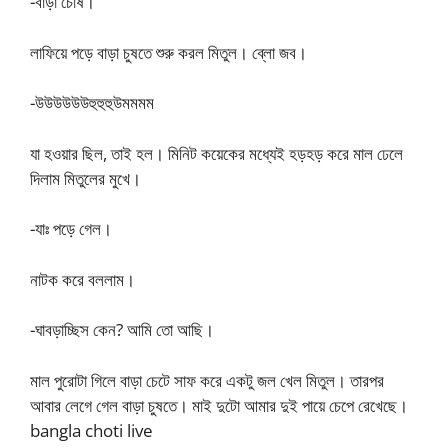
-বাড়া চোষ।
লাফিয়ে পড়ে বাড়া চুষতে শুরু করল মিতুল। ব্লো জব।
-উউউউউউহুহুহুউমমমম
যা হওয়ার ছিল, তাই হল। মিনিট কয়েকের মধ্যেই হড়হড় করে মাল ঢেলে
দিলাম মিতুলের মুখে।
-যাঃ পড়ে গেল।
নাটক করে বললাম।
-ঘাবড়াচ্ছিস কেন? আমি তো আছি।
মাল পুরোটা গিলে বাড়া চেটে সাফ করে একটু জল খেল মিতুল। তারপর
আবার লেগে গেল বাড়া চুষতে। মাই দুটো আমার দুই পায়ে চেপে রেখেছে।
bangla choti live