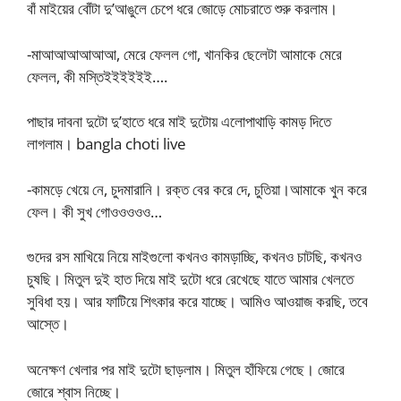
বাঁ মাইয়ের বোঁটা দু’আঙুলে চেপে ধরে জোড়ে মোচরাতে শুরু করলাম।
-মাআআআআআআ, মেরে ফেলল গো, খানকির ছেলেটা আমাকে মেরে
ফেলল, কী মস্তিইইইইইই….
পাছার দাবনা দুটো দু’হাতে ধরে মাই দুটোয় এলোপাথাড়ি কামড় দিতে
লাগলাম। bangla choti live
-কামড়ে খেয়ে নে, চুদমারানি। রক্ত বের করে দে, চুতিয়া।আমাকে খুন করে
ফেল। কী সুখ গোওওওওও…
গুদের রস মাখিয়ে নিয়ে মাইগুলো কখনও কামড়াচ্ছি, কখনও চাটছি, কখনও
চুষছি। মিতুল দুই হাত দিয়ে মাই দুটো ধরে রেখেছে যাতে আমার খেলতে
সুবিধা হয়। আর ফাটিয়ে শিৎকার করে যাচ্ছে। আমিও আওয়াজ করছি, তবে
আস্তে।
অনেক্ষণ খেলার পর মাই দুটো ছাড়লাম। মিতুল হাঁফিয়ে গেছে। জোরে
জোরে শ্বাস নিচ্ছে।