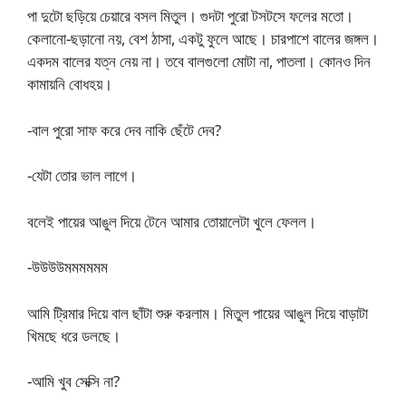
পা দুটো ছড়িয়ে চেয়ারে বসল মিতুল। গুদটা পুরো টসটসে ফলের মতো।
কেলানো-ছড়ানো নয়, বেশ ঠাসা, একটু ফুলে আছে। চারপাশে বালের জঙ্গল।
একদম বালের যত্ন নেয় না। তবে বালগুলো মোটা না, পাতলা। কোনও দিন
কামায়নি বোধহয়।
-বাল পুরো সাফ করে দেব নাকি ছেঁটে দেব?
-যেটা তোর ভাল লাগে।
বলেই পায়ের আঙুল দিয়ে টেনে আমার তোয়ালেটা খুলে ফেলল।
-উউউউমমমমমম
আমি ট্রিমার দিয়ে বাল ছাঁটা শুরু করলাম। মিতুল পায়ের আঙুল দিয়ে বাড়াটা
খিমছে ধরে ডলছে।
-আমি খুব সেক্সি না?