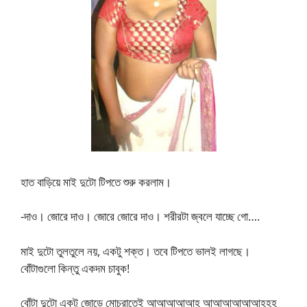
হাত বাড়িয়ে মাই দুটো টিপতে শুরু করলাম।
-দাও। জোরে দাও। জোরে জোরে দাও। শরীরটা জ্বলে যাচ্ছে গো….
মাই দুটো তুলতুলে নয়, একটু শক্ত। তবে টিপতে ভালই লাগছে।
বোঁটাগুলো কিন্তু একদম চাবুক!
বোঁটা দুটো একটু জোড়ে মোচরাতেই আআআআআহ আআআআআআহহহ