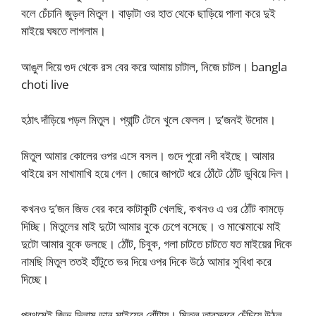
বলে চেঁচানি জুড়ল মিতুল। বাড়াটা ওর হাত থেকে ছাড়িয়ে পালা করে দুই
মাইয়ে ঘষতে লাগলাম।
আঙুল দিয়ে গুদ থেকে রস বের করে আমায় চাটাল, নিজে চাটল। bangla
choti live
হঠাৎ দাঁড়িয়ে পড়ল মিতুল। প্যান্টি টেনে খুলে ফেলল। দু’জনই উদোম।
মিতুল আমার কোলের ওপর এসে বসল। গুদে পুরো নদী বইছে। আমার
থাইয়ে রস মাখামাখি হয়ে গেল। জোরে জাপটে ধরে ঠোঁটে ঠোঁট ডুবিয়ে দিল।
কখনও দু’জন জিভ বের করে কাটাকুটি খেলছি, কখনও এ ওর ঠোঁট কামড়ে
দিচ্ছি। মিতুলের মাই দুটো আমার বুকে চেপে বসেছে। ও মাঝেমাঝে মাই
দুটো আমার বুকে ডলছে। ঠোঁট, চিবুক, গলা চাটতে চাটতে যত মাইয়ের দিকে
নামছি মিতুল ততই হাঁটুতে ভর দিয়ে ওপর দিকে উঠে আমার সুবিধা করে
দিচ্ছে।
প্রথমেই জিভ দিলাম ডান মাইয়ের বোঁটায়। মিতুল তারস্বরে চেঁচিয়ে উঠল,