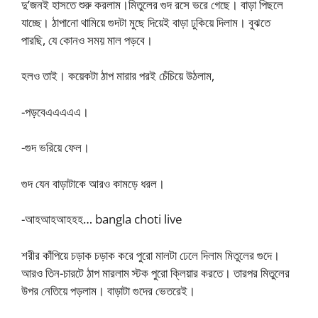
দু’জনই হাসতে শুরু করলাম।মিতুলের গুদ রসে ভরে গেছে। বাড়া পিছলে
যাচ্ছে। ঠাপানো থামিয়ে গুদটা মুছে দিয়েই বাড়া ঢুকিয়ে দিলাম। বুঝতে
পারছি, যে কোনও সময় মাল পড়বে।
হলও তাই। কয়েকটা ঠাপ মারার পরই চেঁচিয়ে উঠলাম,
-পড়বেএএএএএ।
-গুদ ভরিয়ে ফেল।
গুদ যেন বাড়াটাকে আরও কামড়ে ধরল।
-আহআহআহহহ… bangla choti live
শরীর কাঁপিয়ে চড়াক চড়াক করে পুরো মালটা ঢেলে দিলাম মিতুলের গুদে।
আরও তিন-চারটে ঠাপ মারলাম স্টক পুরো ক্লিয়ার করতে। তারপর মিতুলের
উপর নেতিয়ে পড়লাম। বাড়াটা গুদের ভেতরেই।