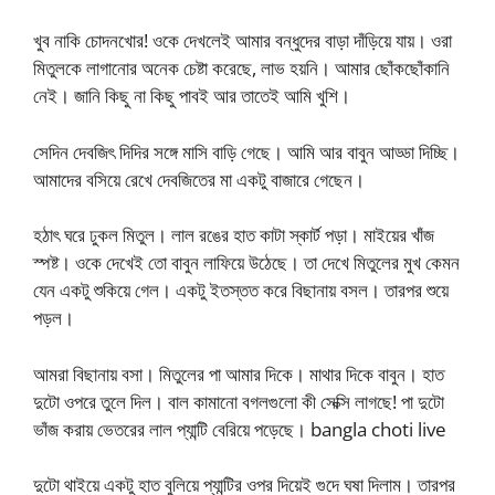
খুব নাকি চোদনখোর! ওকে দেখলেই আমার বন্ধুদের বাড়া দাঁড়িয়ে যায়। ওরা
মিতুলকে লাগানোর অনেক চেষ্টা করেছে, লাভ হয়নি। আমার ছোঁকছোঁকানি
নেই। জানি কিছু না কিছু পাবই আর তাতেই আমি খুশি।
সেদিন দেবজিৎ দিদির সঙ্গে মাসি বাড়ি গেছে। আমি আর বাবুন আড্ডা দিচ্ছি।
আমাদের বসিয়ে রেখে দেবজিতের মা একটু বাজারে গেছেন।
হঠাৎ ঘরে ঢুকল মিতুল। লাল রঙের হাত কাটা স্কার্ট পড়া। মাইয়ের খাঁজ
স্পষ্ট। ওকে দেখেই তো বাবুন লাফিয়ে উঠেছে। তা দেখে মিতুলের মুখ কেমন
যেন একটু শুকিয়ে গেল। একটু ইতস্তত করে বিছানায় বসল। তারপর শুয়ে
পড়ল।
আমরা বিছানায় বসা। মিতুলের পা আমার দিকে। মাথার দিকে বাবুন। হাত
দুটো ওপরে তুলে দিল। বাল কামানো বগলগুলো কী সেক্সি লাগছে! পা দুটো
ভাঁজ করায় ভেতরের লাল প্যান্টি বেরিয়ে পড়েছে। bangla choti live
দুটো থাইয়ে একটু হাত বুলিয়ে প্যান্টির ওপর দিয়েই গুদে ঘষা দিলাম। তারপর