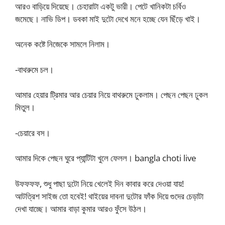
আরও বাড়িয়ে দিয়েছে। চেহারাটা একটু ভারী। পেটে খানিকটা চর্বিও
জমেছে। নাভি ডিপ। ডবকা মাই দুটো দেখে মনে হচ্ছে যেন ছিঁড়ে খাই।
অনেক কষ্টে নিজেকে সামলে নিলাম।
-বাথরুমে চল।
আমার হেয়ার ট্রিমার আর চেয়ার নিয়ে বাথরুমে ঢুকলাম। পেছন পেছন ঢুকল
মিতুল।
-চেয়ারে বস।
আমার দিকে পেছন ঘুরে প্যান্টিটা খুলে ফেলল। bangla choti live
উফফফফ, শুধু পাছা দুটো নিয়ে খেলেই দিন কাবার করে দেওয়া যায়!
আটত্রিশ সাইজ তো হবেই! থাইয়ের দাবনা দুটোর ফাঁক দিয়ে গুদের চেড়াটা
দেখা যাচ্ছে। আমার বাড়া কুমার আরও ফুঁসে উঠল।