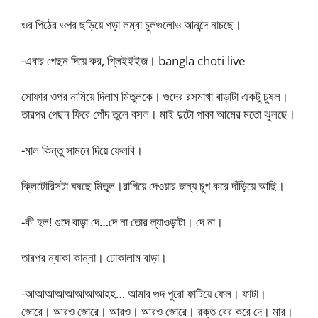
ওর পিঠের ওপর ছড়িয়ে পড়া লম্বা চুলগুলোও আনন্দে নাচছে।
-এবার পেছন দিয়ে কর, প্লিইইইজ। bangla choti live
সোফার ওপর নামিয়ে দিলাম মিতুলকে। গুদের রসমাখা বাড়াটা একটু চুষল।
তারপর পেছন ফিরে পোঁদ তুলে বসল। মাই দুটো পাকা আমের মতো ঝুলছে।
-মাল কিন্তু সামনে দিয়ে ফেলবি।
ক্লিটোরিসটা ঘষছে মিতুল।রাগিয়ে দেওয়ার জন্য চুপ করে দাঁড়িয়ে আছি।
-কী হল! গুদে বাড়া দে…দে না তোর ল্যাওড়াটা। দে না।
তারপর ন্যাকা কান্না। ঢোকালাম বাড়া।
-আআআআআআআআহহ… আমার গুদ পুরো ফাটিয়ে ফেল। ফাটা।
জোরে। আরও জোরে। আরও। আরও জোরে। রক্ত বের করে দে। মার।