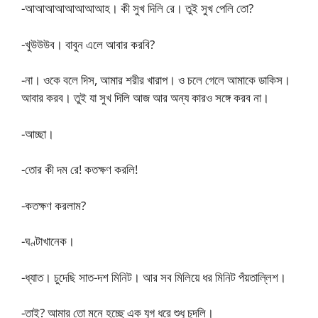
-আআআআআআআআহ। কী সুখ দিলি রে। তুই সুখ পেলি তো?
-খুউউউব। বাবুন এলে আবার করবি?
-না। ওকে বলে দিস, আমার শরীর খারাপ। ও চলে গেলে আমাকে ডাকিস।
আবার করব। তুই যা সুখ দিলি আজ আর অন্য কারও সঙ্গে করব না।
-আচ্ছা।
-তোর কী দম রে! কতক্ষণ করলি!
-কতক্ষণ করলাম?
-ঘণ্টাখানেক।
-ধ্যাত। চুদেছি সাত-দশ মিনিট। আর সব মিলিয়ে ধর মিনিট পঁয়তাল্লিশ।
-তাই? আমার তো মনে হচ্ছে এক যুগ ধরে শুধু চুদলি।