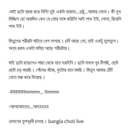
-মাই দুটো ব্যথা করে দিলি! তুই একটা ডাকাত…দুষ্টু…আমার সোনা। কী সুখ
দিচ্ছিস রে! অ্যাদ্দিন কেন যে তোর সঙ্গে করিনি! আই লাভ ইউ, সোনা, রিয়েলি
লাভ ইউ।
মিতুলের শরীরটা ঘাটতে বেশ লাগছে। চর্বি আছে তো, তাই একটু তুলতুলে।
অন্য রকম একটা মস্তি আছে শরীরটায়।
মাই দুটো ছাড়লেও পাছা থেকে হাত সরাইনি। দুটো দাবনা খুব টিপছি, ছোট
ছোট চড় মারছি। পোঁদের খাঁজে, ফুটোয় হাত ঘষছি। মিতুল আমার ঠোঁট
খেতে শুরু করে দিয়েছে।
-উউউউউউমমমমমম… উমমমমম
-আআআহহহ…আহহহহহ
চোদনের যুগলবন্দী চলছে। bangla choti live