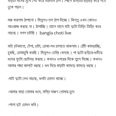
বাড়াটা গুদের মুখে সেট করে মারলাম ঠাপ। পিছল রাস্তায় হুড়হুড় করে গর্তে
ঢুকে পড়ল।
শুরু করলাম ঠাপানো। মিতুলও তল ঠাপ দিচ্ছে। কিন্তু এখন কোনও
আওয়াজ করছে না। ঠাপাচ্ছি। তালে তালে মাই দুটো তিড়িং তিড়িং করে
নাচছে। বগল চাটছি। bangla choti live
মাই চটকানো, টেপা, চাটা, চোষা-সব চালাতে থাকলাম। ঠোঁট কামড়াচ্ছি,
চুষছি, চোষাচুষি করছি। মিতুলও হেব্বি খেলছে। পা দুটো ছড়িয়ে-গুটিয়ে
গুদের ফুটো ছোটবড় করছে। কখনও ওপরের দিকে তুলে দিচ্ছে। কখনও
আমার পাছা জাপটে ধরছে। গুদ দিয়ে বাড়াটা কামড়ে কামড়ে ধরছে।
-মাই দুটো দেখ নাচছে, গুদটা চোদন খাচ্ছে।
-আমার বাড়া তোমার গুদে, মস্তি দারুণ তোমায় চুদে
-শালা দুই চোদন কবি।