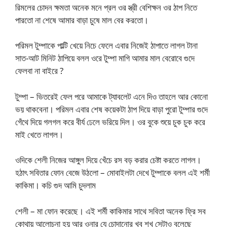
রিমলের চোদন ক্ষমতা অনেক মনে প্রল ওর স্ত্রী বেশিক্ষন ওর ঠাপ নিতে
পারতো না শেষে আমার বাড়া চুষে মাল বের করতো।
পরিমল টুম্পাকে পাল্টি খেয়ে নিচে ফেলে এবার নিজেই ঠাপাতে লাগল টানা
সাত-আট মিনিট ঠাপিয়ে বলল ওরে টুম্পা মাগি আমার মাল বেরোবে গুদে
ফেলবা না বাইরে ?
টুম্পা – ভিতরেই ফেল পরে আমাকে ট্যাবলেট এনে দিও তাহলে আর কোনো
ভয় থাকবেনা। পরিমল এবার শেষ কয়েকটা ঠাপ দিয়ে বাড়া পুরো টুম্পার গুদে
গেঁথে দিয়ে গলগল করে বীর্য ঢেলে ভরিয়ে দিল। ওর বুকে শুয়ে চুক চুক করে
মাই খেতে লাগল।
ওদিকে শেলী নিজের আঙ্গুল দিয়ে খেঁচে রস বড় করার চেষ্টা করতে লাগল।
হঠাৎ সবিতার ফোন বেজে উঠলো – মোবাইলটা দেখে টুম্পাকে বলল এই শর্মী
কাকিমা। কচি গুদ আমি চুদলাম
শেলী – মা ফোন করেছে। এই শর্মী কাকিমার সাথে সবিতা অনেক ফ্রি সব
কোথায় আলোচনা হয় আর ওনার যে চোদানোর খুব শখ সেটাও বলেছে