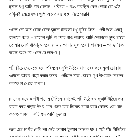
চুদলে শুধু আমি বাদ গেলাম . পরিমল – দুঃখ করছিস কেন তোরা তো এই
বাড়িরই মেয়ে যখন খুশি আমার বার গুদে নিতে পারবি।
ওদের তো আর রোজ রোজ চুদতে যাবোনা শুধু ছুটির দিনে। পরী শুনে একটু
হাসলো বলল – তাহলে তুমি চা খেয়ে নাও তারপর আমি তোমাকে চুদব তাতে
তোমার বেশি পরিশ্রম হবে না আর আমার সুখ হবে। পরিমল – আচ্ছা ঠিক
আছে আগে চা খেতে দে তারপর।
পরী নিচে মেঝেতে বসে পরিমলের লুঙ্গি উঠিয়ে বাড়া বের করে মুখে ঢোকাল
ওটাকে আবার খাড়া করার জন্য। পরিমল বাড়া চোষার সুখ উপভোগ করতে
করতে চা খেতে লাগল।
চা শেষ করে কাপটা পাশের টেবিলে রাখতেই পরী উঠে ওর স্কার্ট উঠিয়ে গুদ
ফ্যান করে বাড়ার উপর বসে পড়ল আর নিজের মতো করে কোমর ওঠা নাম
করতে লাগল। কচি গুদ আমি চুদলাম
তবে এই মাগীর বেশি দম নেই আমার টুম্পার অনেক দম। পরী পাঁচ মিনিটেই
রস খসিয়ে পরিমলের বুকে ঢোলে পড়ল। পরিমল ওকে জড়িয়ে ধরে একটু