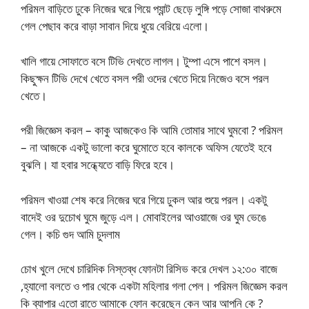
পরিমল বাড়িতে ঢুকে নিজের ঘরে গিয়ে প্যান্ট ছেড়ে লুঙ্গি পড়ে সোজা বাথরুমে
গেল পেছাব করে বাড়া সাবান দিয়ে ধুয়ে বেরিয়ে এলো।
খালি গায়ে সোফাতে বসে টিভি দেখতে লাগল। টুম্পা এসে পাশে বসল।
কিছুক্ষন টিভি দেখে খেতে বসল পরী ওদের খেতে দিয়ে নিজেও বসে পরল
খেতে।
পরী জিজ্ঞেস করল – কাকু আজকেও কি আমি তোমার সাথে ঘুমবো ? পরিমল
– না আজকে একটু ভালো করে ঘুমোতে হবে কালকে অফিস যেতেই হবে
বুঝলি। যা হবার সন্ধ্যেতে বাড়ি ফিরে হবে।
পরিমল খাওয়া শেষ করে নিজের ঘরে গিয়ে ঢুকল আর শুয়ে পরল। একটু
বাদেই ওর দুচোখ ঘুমে জুড়ে এল। মোবাইলের আওয়াজে ওর ঘুম ভেঙে
গেল। কচি গুদ আমি চুদলাম
চোখ খুলে দেখে চারিদিক নিস্তব্ধ ফোনটা রিসিভ করে দেখল ১২:৩০ বাজে
,হ্যালো বলতে ও পার থেকে একটা মহিলার গলা পেল। পরিমল জিজ্ঞেস করল
কি ব্যাপার এতো রাতে আমাকে ফোন করেছেন কেন আর আপনি কে ?