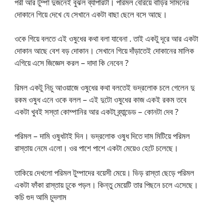
পরী আর টুম্পা দুজনেই বুঝল ব্যাপারটা। পরিমল বেরিয়ে বাড়ির সামনের
দোকানে গিয়ে দেখে যে সেখানে একটা বাছা ছেলে বসে আছে।
ওকে গিয়ে বলতে এই ওষুধের কথা বলা যাবেনা . তাই একটু দূরে আর একটা
দোকান আছে বেশ বড় দোকান। সেখানে গিয়ে দাঁড়াতেই দোকানের মালিক
এগিয়ে এসে জিজ্ঞেস করল – দাদা কি নেবেন ?
রিমল একটু নিচু আওয়াজে ওষুধের কথা বলতেই ভদ্রলোক চলে গেলেন দু
রকম ওষুধ এনে ওকে বলল – এই দুটো ওষুধের কাজ একই রকম তবে
একটা খুবই সস্তা কোম্পানির আর একটা ব্র্যান্ডেড – কোনটা দেব ?
পরিমল – দামি ওষুধটাই দিন। ভদ্রলোক ওষুধ দিতে দাম মিটিয়ে পরিমল
রাস্তায় নেমে এলো। ওর পাশে পাশে একটা মেয়েও হেটে চলেছে।
তাকিয়ে দেখলো পরিমল টুম্পাদের বয়েসী মেয়ে। ভিড় রাস্তা ছেড়ে পরিমল
একটা ফাঁকা রাস্তায় ঢুকে পড়ল। কিন্তু মেয়েটি তার পিছনে চলে এসেছে।
কচি গুদ আমি চুদলাম