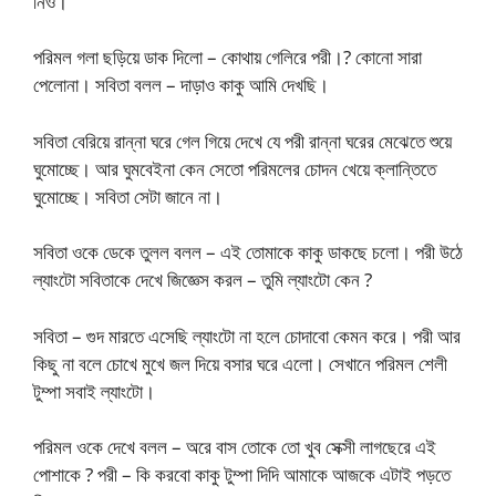
নিও।
পরিমল গলা ছড়িয়ে ডাক দিলো – কোথায় গেলিরে পরী।? কোনো সারা
পেলোনা। সবিতা বলল – দাড়াও কাকু আমি দেখছি।
সবিতা বেরিয়ে রান্না ঘরে গেল গিয়ে দেখে যে পরী রান্না ঘরের মেঝেতে শুয়ে
ঘুমোচ্ছে। আর ঘুমবেইনা কেন সেতো পরিমলের চোদন খেয়ে ক্লান্তিতে
ঘুমোচ্ছে। সবিতা সেটা জানে না।
সবিতা ওকে ডেকে তুলল বলল – এই তোমাকে কাকু ডাকছে চলো। পরী উঠে
ল্যাংটো সবিতাকে দেখে জিজ্ঞেস করল – তুমি ল্যাংটো কেন ?
সবিতা – গুদ মারতে এসেছি ল্যাংটো না হলে চোদাবো কেমন করে। পরী আর
কিছু না বলে চোখে মুখে জল দিয়ে বসার ঘরে এলো। সেখানে পরিমল শেলী
টুম্পা সবাই ল্যাংটো।
পরিমল ওকে দেখে বলল – অরে বাস তোকে তো খুব সেক্সী লাগছেরে এই
পোশাকে ? পরী – কি করবো কাকু টুম্পা দিদি আমাকে আজকে এটাই পড়তে