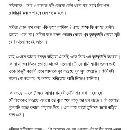
সবিতাকে। আর ও বলেছে যদি কোনো কেউ থাকে যার সাথে নিরাপদে
চোদাচুদি করতে পারবে যেন ওকে বলে।
সবিতা ফোন ধরে বলল -কি হলো কাকিমা ? ওপর থেকে কি বলছে কেউই
শুনতে পেলো না। সবিতা শুনে বলল তোমার মেয়ের খুব কুটকুটানি সেতো তুমি
বেশ ভালো করেই জানো।
তাই এখানে আমার বন্ধুর বাড়িতে এসেছি ওকে নিয়ে ওর কুটকুটানি কমাতে।
কি না না ওর ভিতর তো ঢোকাতেই দিলোনা চেঁচিয়ে বাড়ি মাথায় তুলল তাই
ওকে কিছুই করেনি তবে আমাকে খুব করেছে খুব সুখ পেয়েছি। জিনিসটা
দারুন গো কত বার যে আমার বেরিয়েছে আমি নিজেও জানিনা।
কি বলছো – কে ? অরে আমার বান্ধবী মৌমিতার বাবা। হ্যা হ্যা
মৌনিতাকেও করেছে এখনো ওর বুকে শুয়ে কাকু ওর দুধ খাচ্ছে। কি তোমার
চুলকানি হচ্ছে করাবে কাকুকে দিয়ে। এক কাজ করো তুমিতো চেনো বাড়িটা
চলে এস।
পরিমল সবিতাকে বলল – এই আমাকে দে তো একবার ওই মাগীর সাথে একটু