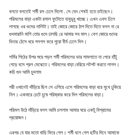
বলতে বলতেই শর্মী রস ঢেলে দিলো . সে যেন শেষই হতে চাইছেন।
পরিমলের বাড়া একটা রসাল ফুটোতে হাবুডুবু খাচ্ছে। এখন এবস ঢিলে
লাগছে ওর গুদের নালিটা। তাই জোরে জোরে ঠাপ দিতে দিতে বলল না রে
গুদমারানি মাগি তোর গুদে ঢালছি রে আমার সব মাল। বেশ জোরে গুদের
ভিতর ঠেসে ধরে গলগল করে পুরো বীর্য ঢেলে দিল।
শর্মির পিঠের উপর শুয়ে পড়ল শর্মী পরিমলের ভার সামলাতে না পেরে হাঁটু
গেড়ে বসে প্রল মেঝেতে। পরিমলের বাড়া বেরিয়ে লটপট করতে লাগল।
কচি গুদ আমি চুদলাম
পরী ওখানেই দাঁড়িয়ে ছিল সে এগিয়ে এসে পরিমলের বাড়া ধরে মুখে ঢুকিয়ে
নিল। একবারে চেটে চুষে পরিষ্কার করে দিল পরিমলের বাড়া।
পরিমল উঠে দাঁড়িয়ে বলল আমি চললাম আমার ঘরে একটু বিশ্রামের
প্রয়োজন।
এরপর যে যার মতো বাড়ি ফিরে গেল। শর্মী বলে গেল ছুটির দিনে আমাকে