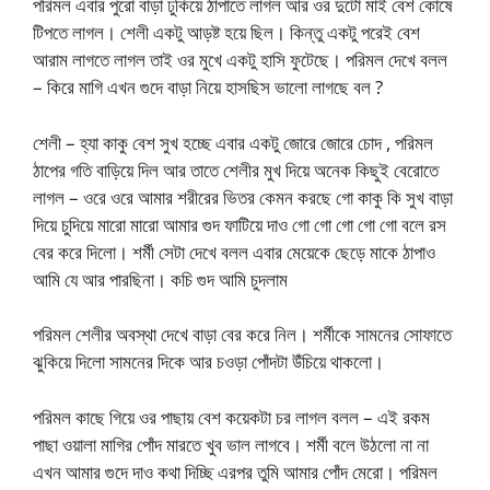
পরিমল এবার পুরো বাড়া ঢুকিয়ে ঠাপাতে লাগল আর ওর দুটো মাই বেশ কোষে
টিপতে লাগল। শেলী একটু আড়ষ্ট হয়ে ছিল। কিন্তু একটু পরেই বেশ
আরাম লাগতে লাগল তাই ওর মুখে একটু হাসি ফুটেছে। পরিমল দেখে বলল
– কিরে মাগি এখন গুদে বাড়া নিয়ে হাসছিস ভালো লাগছে বল ?
শেলী – হ্যা কাকু বেশ সুখ হচ্ছে এবার একটু জোরে জোরে চোদ , পরিমল
ঠাপের গতি বাড়িয়ে দিল আর তাতে শেলীর মুখ দিয়ে অনেক কিছুই বেরোতে
লাগল – ওরে ওরে আমার শরীরের ভিতর কেমন করছে গো কাকু কি সুখ বাড়া
দিয়ে চুদিয়ে মারো মারো আমার গুদ ফাটিয়ে দাও গো গো গো গো গো বলে রস
বের করে দিলো। শর্মী সেটা দেখে বলল এবার মেয়েকে ছেড়ে মাকে ঠাপাও
আমি যে আর পারছিনা। কচি গুদ আমি চুদলাম
পরিমল শেলীর অবস্থা দেখে বাড়া বের করে নিল। শর্মীকে সামনের সোফাতে
ঝুকিয়ে দিলো সামনের দিকে আর চওড়া পোঁদটা উঁচিয়ে থাকলো।
পরিমল কাছে গিয়ে ওর পাছায় বেশ কয়েকটা চর লাগল বলল – এই রকম
পাছা ওয়ালা মাগির পোঁদ মারতে খুব ভাল লাগবে। শর্মী বলে উঠলো না না
এখন আমার গুদে দাও কথা দিচ্ছি এরপর তুমি আমার পোঁদ মেরো। পরিমল