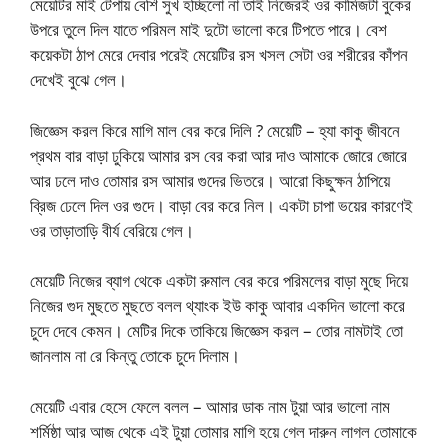
মেয়েটির মাই টেপায় বেশি সুখ হচ্ছিলো না তাই নিজেরই ওর কামিজটা বুকের
উপরে তুলে দিল যাতে পরিমল মাই দুটো ভালো করে টিপতে পারে। বেশ
কয়েকটা ঠাপ মেরে দেবার পরেই মেয়েটির রস খসল সেটা ওর শরীরের কাঁপন
দেখেই বুঝে গেল।
জিজ্ঞেস করল কিরে মাগি মাল বের করে দিলি ? মেয়েটি – হ্যা কাকু জীবনে
প্রথম বার বাড়া ঢুকিয়ে আমার রস বের করা আর দাও আমাকে জোরে জোরে
আর ঢলে দাও তোমার রস আমার গুদের ভিতরে। আরো কিছুক্ষন ঠাপিয়ে
ব্রিজ ঢেলে দিল ওর গুদে। বাড়া বের করে নিল। একটা চাপা ভয়ের কারণেই
ওর তাড়াতাড়ি বীর্য বেরিয়ে গেল।
মেয়েটি নিজের ব্যাগ থেকে একটা রুমাল বের করে পরিমলের বাড়া মুছে দিয়ে
নিজের গুদ মুছতে মুছতে বলল থ্যাংক ইউ কাকু আবার একদিন ভালো করে
চুদে দেবে কেমন। মেটির দিকে তাকিয়ে জিজ্ঞেস করল – তোর নামটাই তো
জানলাম না রে কিন্তু তোকে চুদে দিলাম।
মেয়েটি এবার হেসে ফেলে বলল – আমার ডাক নাম টুয়া আর ভালো নাম
শর্মিষ্ঠা আর আজ থেকে এই টুয়া তোমার মাগি হয়ে গেল দারুন লাগল তোমাকে