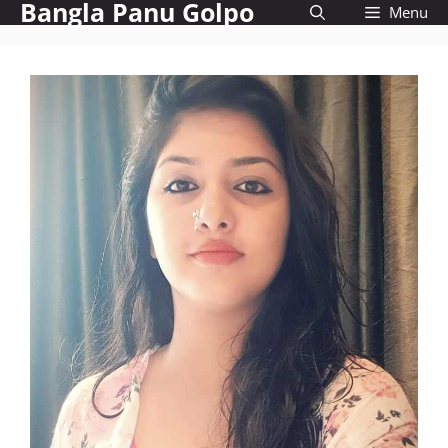
Bangla Panu Golpo
Skip
Menu
to
content