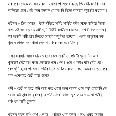
ওর বরের থেকে লম্বায় ডবল। সোজা পরিমলের কাছে গিয়ে দাঁড়াল কি দাদা
আমিতো এসে গেছি আর শুনলাম যে আপনি নিজে আমাকে ল্যাংটো করবেন।
পরিমল – ঠিক শুনেছ। উঠে দাঁড়িয়ে শর্মির শাড়িটা কাঁধ থেকে নামিয়ে দিলো
নামাতেই ওর বড় বড় মাই দুটো টাইট ব্লাউজের ভিতর দেখে টিপতে লাগল।
ব্রা পড়েনি শর্মী তাই টিপতে কোনো অসুবিধা হচ্ছেনা। এবার বালুজের হুক
খুলতে লাগল সব খোলা হলে গা থেকে বের করে নিল।
এবার সরাসরি সায়ার দড়িতে হাত রেখে একটানে ফাঁসটা খুলে দিল আর
খুলতেই সেটা ঝপ করে মেঝেতে পরে গেল। গুদে একটাও বাল নেই দেখে
বেশ খুশি হলো পরিমল। শর্মির দিকে তাকিয়ে বলল – গুদে আমার বাড়া নেবে
বলে একেবারে তৈরী হয়ে এসেছ।
শর্মী – তৈরী না হয়ে পারি আজ কত গুলো বছর আমার গুদে বাড়া ঢোকেনি সে
যে কি কষ্ট তুমি কি বুঝবে। আপনি থেকে সোজা তুমিতে চলে এলো শর্মী।
কচি গুদ আমি চুদলাম
পরিমল বুঝল মাগি বেশ খেলুড়ে। পরিমল ওকে বলল – নাও এবার আমার