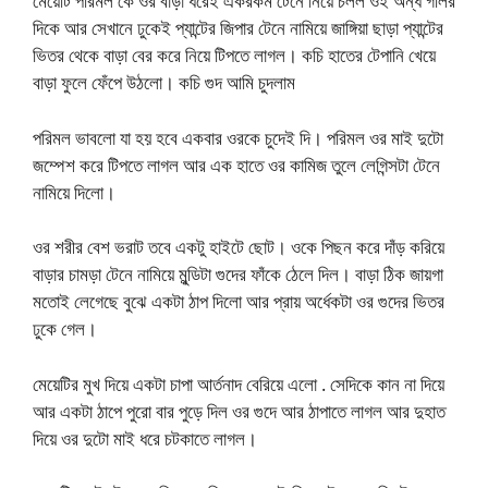
মেয়েটি পরিমল কে ওর বাড়া ধরেই একরকম টেনে নিয়ে চলল ওই অন্ধ গলির
দিকে আর সেখানে ঢুকেই প্যান্টের জিপার টেনে নামিয়ে জাঙ্গিয়া ছাড়া প্যান্টের
ভিতর থেকে বাড়া বের করে নিয়ে টিপতে লাগল। কচি হাতের টেপানি খেয়ে
বাড়া ফুলে ফেঁপে উঠলো। কচি গুদ আমি চুদলাম
পরিমল ভাবলো যা হয় হবে একবার ওরকে চুদেই দি। পরিমল ওর মাই দুটো
জম্পেশ করে টিপতে লাগল আর এক হাতে ওর কামিজ তুলে লেগিন্সটা টেনে
নামিয়ে দিলো।
ওর শরীর বেশ ভরাট তবে একটু হাইটে ছোট। ওকে পিছন করে দাঁড় করিয়ে
বাড়ার চামড়া টেনে নামিয়ে মুন্ডিটা গুদের ফাঁকে ঠেলে দিল। বাড়া ঠিক জায়গা
মতোই লেগেছে বুঝে একটা ঠাপ দিলো আর প্রায় অর্ধেকটা ওর গুদের ভিতর
ঢুকে গেল।
মেয়েটির মুখ দিয়ে একটা চাপা আর্তনাদ বেরিয়ে এলো . সেদিকে কান না দিয়ে
আর একটা ঠাপে পুরো বার পুড়ে দিল ওর গুদে আর ঠাপাতে লাগল আর দুহাত
দিয়ে ওর দুটো মাই ধরে চটকাতে লাগল।