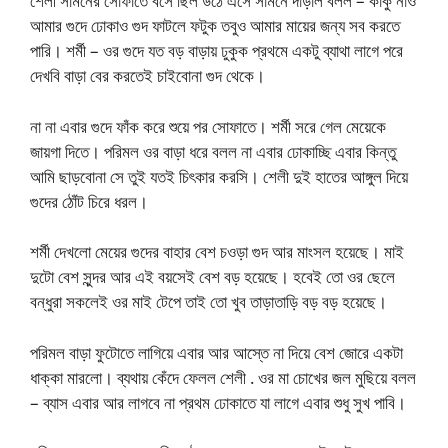
শেলী সামনের সোফাতে বসে ছিল উঠে এসে সামনে দাঁড়াল বলল – কাকু নাও
আমার গুদে ঢোকাও গুদ ফাটলে ফটুক তবুও আমার মায়ের জন্য সব করতে
পারি। শর্মী – ওর গুদে যত বড় বাড়ায় ঢুকুক প্রথমে একটু ব্যাথা লাগে পরে
দেখবি বাড়া বের করতেই চাইবোনা গুদ থেকে।
না না এবার গুদে ফাঁক করে শুয়ে পর সোফাতে। শর্মী সরে গেল মেয়েকে
জায়গা দিতে। পরিমল ওর বাড়া ধরে বলল না এবার ঢোকাচ্ছি এবার কিন্তু
আমি ছাড়বোনা সে তুই যতই চিৎকার করসি। শেলী দুই হাতের আঙ্গুল দিয়ে
গুদের ঠোঁট চিরে ধরল।
শর্মী দেখলো মেয়ের গুদের বাহার বেশ চওড়া গুদ আর মাংসল হয়েছে। মাই
দুটো বেশ সুন্দর আর এই বয়সেই বেশ বড় হয়েছে। হবেই তো ওর ছেলে
বন্ধুরা সকলেই ওর মাই টেপে তাই তো খুব তাড়াতাড়ি বড় বড় হয়েছে।
পরিমল বাড়া ফুটোতে লাগিয়ে এবার আর আস্তে না দিয়ে বেশ জোরে একটা
ধাক্কা মারলো। ব্যথায় কেঁদে ফেলল শেলী . ওর মা চোখের জল মুছিয়ে বলল
– ব্যাস এবার আর লাগবে না প্রথম ঢোকাতে যা লাগে এবার শুধু সুখ পাবি।