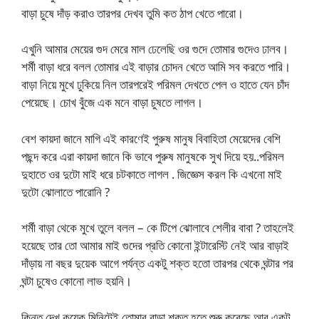
বাড়া চুষে দাঁড় করাও তারপর দেখব তুমি কত ঠাপ খেতে পারো।
এখুনি আমার মেয়ের গুদ মেরে মাল ঢেলেছি ওর গুদে তোমার গুদেও ঢালব।
শর্মী বাড়া ধরে বলল তোমার এই বাড়ার চোদন খেতে আমি সব করতে পারি।
বাড়া নিয়ে মুখে ঢুকিয়ে নিল তারপরেই পরিমল দেখতে পেল ও হাতে যেন চাঁদ
পেয়েছে। চোখ বুঁজে এক মনে বাড়া চুষতে লাগল।
বেশ কায়দা জানে মাগি এই কারণেই পুরুষ মানুষ বিবাহিতা মেয়েদের বেশি
পছন্দ করে এরা কায়দা জানে কি ভাবে পুরুষ মানুষকে সুখ দিয়ে হয়..পরিমল
দুহাতে ওর দুটো মাই ধরে চটকাতে লাগল . জিজ্ঞেস করল কি এখনো মাই
দুটো ঝোলাতে পারোনি ?
শর্মী বাড়া থেকে মুখে তুলে বলল – কে টিপে ঝোলাবে শেলীর বাবা ? তাহলেই
হয়েছে তার তো আমার মাই গুদের প্রতি কোনো ইন্টারেস্টি নেই আর বাড়াই
দাঁড়ায় না বছর দুয়েক আগে পর্যন্ত একটু শক্ত হতো তারপর থেকে ঘন্টার পর
ঘন্টা চুষেও কোনো লাভ হয়নি।
কিন্তু দেখ কয়েক মিনিটেই তোমার বাড়া শক্ত হতে শুরু করেছে আর একটু