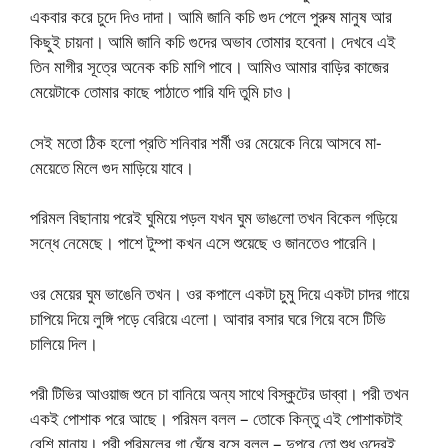
একবার করে চুদে দিও দাদা। আমি জানি কচি গুদ পেলে পুরুষ মানুষ আর
কিছুই চায়না। আমি জানি কচি গুদের অভাব তোমার হবেনা। দেখবে এই
তিন মাগীর সূত্রে অনেক কচি মাগি পাবে। আমিও আমার বাড়ির কাজের
মেয়েটাকে তোমার কাছে পাঠাতে পারি যদি তুমি চাও।
সেই মতো ঠিক হলো প্রতি শনিবার শর্মী ওর মেয়েকে নিয়ে আসবে মা-
মেয়েতে মিলে গুদ মাড়িয়ে যাবে।
পরিমল বিছানায় পরেই ঘুমিয়ে পড়ল যখন ঘুম ভাঙলো তখন বিকেল গড়িয়ে
সন্ধে নেমেছে। পাশে টুম্পা কখন এসে শুয়েছে ও জানতেও পারেনি।
ওর মেয়ের ঘুম ভাঙেনি তখন। ওর কপালে একটা চুমু দিয়ে একটা চাদর গায়ে
চাপিয়ে দিয়ে লুঙ্গি পড়ে বেরিয়ে এলো। আবার বসার ঘরে গিয়ে বসে টিভি
চালিয়ে দিল।
পরী টিভির আওয়াজ শুনে চা বানিয়ে অন্য সাথে বিস্কুটের ডাব্বা। পরী তখন
একই পোশাক পরে আছে। পরিমল বলল – তোকে কিন্তু এই পোশাকটাই
বেশি মানায়। পরী পরিমলের গা ঘেঁষে বসে বলল – দুপুরে তো শুধু ওদেরই