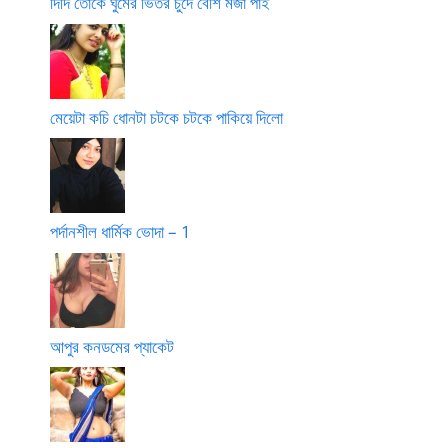
দিদি তোকে ঘুমের ভিতর চুদে বেশি মজা পাই
মেয়েটা কচি ধোনটা চটকে চটকে পাকিয়ে দিলো
পর্দানশীল ধার্মিক ভোদা – 1
আপুর কনডমের প্যাকেট