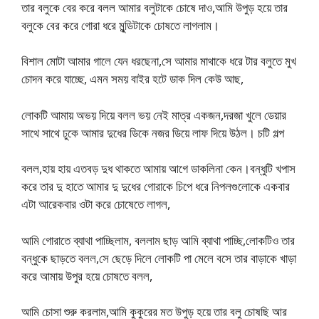
তার বলুকে বের করে বলল আমার বলুটাকে চোষে দাও,আমি উপুড় হয়ে তার
বলুকে বের করে গোরা ধরে মুন্ডিটাকে চোষতে লাগলাম।
বিশাল মোটা আমার গালে যেন ধরছেনা,সে আমার মাথাকে ধরে টার বলুতে মুখ
চোদন করে যাচ্ছে, এমন সময় বাইর হটে ডাক দিল কেউ আছ,
লোকটি আমায় অভয় দিয়ে বলল ভয় নেই মাত্র একজন,দরজা খুলে ডেয়ার
সাথে সাথে ঢুকে আমার দুধের ডিকে নজর ডিয়ে লাফ দিয়ে উঠল। চটি গল্প
বলল,হায় হায় এতবড় দুধ থাকতে আমায় আগে ডাকলিনা কেন।বন্ধুটি খপাস
করে তার দু হাতে আমার দু দুধের গোরাকে চিপে ধরে নিপলগুলোকে একবার
এটা আরেকবার ওটা করে চোষেতে লাগল,
আমি গোরাতে ব্যাথা পাচ্ছিলাম, বললাম ছাড় আমি ব্যাথা পাচ্ছি,লোকটিও তার
বন্ধুকে ছাড়তে বলল,সে ছেড়ে দিলে লোকটি পা মেলে বসে তার বাড়াকে খাড়া
করে আমায় উপুর হয়ে চোষতে বলল,
আমি চোসা শুরু করলাম,আমি কুকুরের মত উপুড় হয়ে তার বলু চোষছি আর