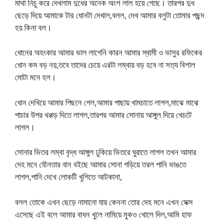
মাথা নিচু করে দেখলাম দুধের অনেক অংশ লাল হয়ে গেছে। তারপর দুধ
ছেড়ে দিয়ে আমাকে টার ধোনটা দেখাল,বলল, দেখ আমার বলুটা তোমার পছন্দ
হয় কিনা বল।
ধোনের অহংকার আমার ভাল লাগেনি কারন আমার স্বামী ও ভাসুর রফিকের
ধোন কম বড় নয়,তবে তাদের চেয়ে এরটা লম্বায় বড় হবে না সত্য বিশাল
মোটা মনে হল।
ধোন দেখিয়ে আমার পিছনে গেল,আমার পাছায় খামচাতে লাগল,মাঝে মাঝে
পাচার উপর থপ্পড় দিতে লাগল,তারপর আমার সোনায় আঙ্গুল দিয়ে খেচটে
লাগল।
সোনার ভিতর লম্বা বৃদ্ধ আঙ্গুল ঢুকিয়ে ভিতরে ঘুরাতে লাগল তখন আমার
দেহ মনে যৌনতার বান বইছে আমার সোনা গড়িয়ে তরল পানি ভাঙতে
লাগল,পানি দেখে লোকটি খুশিতে আটকানা,
বলল তোকে এখন ছেড়ে নামানো যায় কেননা তোর দেহ মনে এখন সেক্স
এসেছে এই বলে আমার বাধন খুলে নামিয়ে মুকও খোলে দিল,আমি হাফ