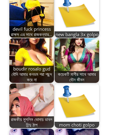
devil fuck princess
রাক্ষস এর সাথে রাজকন্যার…
new bangla 3x golpo
boudir rosalo gud
বৌদি আমার কনডম পরা পছন্দ
কয়েকটি মাগীর সাথে আমার
করে না
যৌন জীবন
রাজকীয় মুসলিম ভোদায় ডাবল
হিন্দু ঠাপ
mom choti golpo