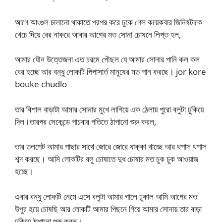
আগে আংগুল চালানো থাকাতে পরপর করে ঢুকে গেল কয়েকবার জিনিষটাকে
খেচে দিয়ে বের নাকরে আবার আগের মত সোনা চোষনে লিপ্ত হল,
আমার যৌন উত্তেজনা এত চরমে পৌছল যে আমার সোনার পানি কল কল
বের হচ্ছে আর বন্ধু লোকটি পিপাসার্ত মানুষের মত পান করছে। jor kore
bouke chudlo
তার বিশাল বাড়াটা আমার সোনার মুখে লাগিয়ে এক ঠেলায় পুরো বলুটা ঢুকিয়ে
দিল।তারপর সেকেন্ডে পাচবার গতিতে ঠাপানো শুরু করল,
তার তলপেট আমার পাছার সাথে জোরে জোরে ধাক্কা খাচ্ছে আর থপাস থপাস
শব্দ করছে। আমি লোকটির বলু চোষাতে দুধ চোষার মত চুক চুক আওয়াজ
হচ্ছে।
এবার বন্ধু লোকটি নেমে এসে বলুটা আমার গালে ঢুকাল আমি আগের মত
উপুর হয়ে চোষছি আর লোকটি আমার পিছনে গিয়ে আমার সোনায় তার বাড়া
ঢুকিয়ে ঠাপানো শুরু করল।