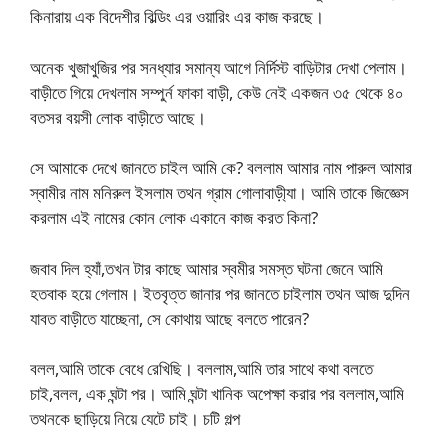
কিনারায় এক বিদেশীর বিল্ডিং এর ওয়ারিং এর কাজ করছে।
অনেক খুজাখুজির পর সনধ্যার সমান্য আগে নির্দিস্ট বাড়িটার দেখা পেলাম।
বাড়ীতে গিয়ে দেখলাম সম্পুর্ন ফাকা বাড়ী, কেউ নেই একজন ৩৫ থেকে ৪০
বতসর বয়সী লোক বাড়ীতে আছে।
সে আমাকে দেখে জানতে চাইল আমি কে? বললাম আমার নাম পারুল আমার
স্বামীর নাম মনিরুল ইসলাম তথন গ্রাম গোলাবাড়ী্যা। আমি তাকে জিজ্ঞেস
করলাম এই নামের কোন লোক একানে কাজ করত কিনা?
জবাব দিল হ্যাঁ,তখন টার কাছে আমার স্বমীর সমস্ত ঘটনা জেনে আমি
হতবাক হয়ে গেলাম। ইতবৃত্ত জানার পর জানতে চাইলাম তথন আজ দুদিন
যাবত বাড়ীতে যাচ্ছেনা, সে কোথায় আছে বলতে পারেন?
বলল,আমি তাকে বেধে রেখিছি। বললাম,আমি তার সাথে কথা বলতে
চাই,বলল, এক ঘন্টা পর। আমি ঘন্টা খানিক অপেক্ষা করার পর বললাম,আমি
তথনকে ছাড়িয়ে নিয়ে যেটে চাই। চটি গল্প