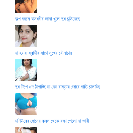
অল্প বয়সে বান্ধবীর জামা খুলে দুধ চুসিয়েছে
না হওয়া স্বামীর সাথে সুখের যৌনাচার
দুধ টিপে গুদ ঠাপাচ্ছি না যেন রাস্তায় জোরে গাড়ি চালাচ্ছি
মশিউরের ধোনের কবল থেকে রক্ষা পেলো না ভাবী