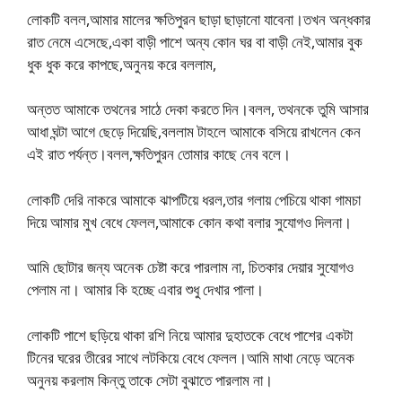
লোকটি বলল,আমার মালের ক্ষতিপুরন ছাড়া ছাড়ানো যাবেনা।তখন অন্ধকার
রাত নেমে এসেছে,একা বাড়ী পাশে অন্য কোন ঘর বা বাড়ী নেই,আমার বুক
ধুক ধুক করে কাপছে,অনুনয় করে বললাম,
অন্তত আমাকে তথনের সাঠে দেকা করতে দিন।বলল, তথনকে তুমি আসার
আধা ঘন্টা আগে ছেড়ে দিয়েছি,বললাম টাহলে আমাকে বসিয়ে রাখলেন কেন
এই রাত পর্যন্ত।বলল,ক্ষতিপুরন তোমার কাছে নেব বলে।
লোকটি দেরি নাকরে আমাকে ঝাপটিয়ে ধরল,তার গলায় পেচিয়ে থাকা গামচা
দিয়ে আমার মুখ বেধে ফেলল,আমাকে কোন কথা বলার সুযোগও দিলনা।
আমি ছোটার জন্য অনেক চেষ্টা করে পারলাম না, চিতকার দেয়ার সুযোগও
পেলাম না। আমার কি হচ্ছে এবার শুধু দেখার পালা।
লোকটি পাশে ছড়িয়ে থাকা রশি নিয়ে আমার দুহাতকে বেধে পাশের একটা
টিনের ঘরের তীরের সাথে লটকিয়ে বেধে ফেলল।আমি মাথা নেড়ে অনেক
অনুনয় করলাম কিন্তু তাকে সেটা বুঝাতে পারলাম না।