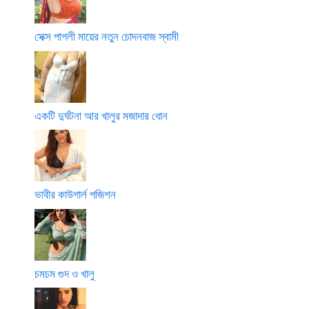
সেক্স পাগলী মায়ের নতুন চোদনবাজ স্বামী
একটি দুর্ঘটনা আর খালুর মজাদার ধোন
ভাবীর কাউগার্ল পজিশন
চমচম গুদ ও খালু