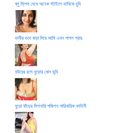
ব্লু ফ্লিম দেখে অনেক স্টাইলে ভাবিকে চুদি
ভাবীর গুদে বাড়া দিয়ে আমি এখন পাগল প্রায়
বউয়ের রসে বুড়োর ধোন ডুবি
বুড়ো ষাঁড়ের মিশনারি পজিশন পারিবারিক কাহিনী