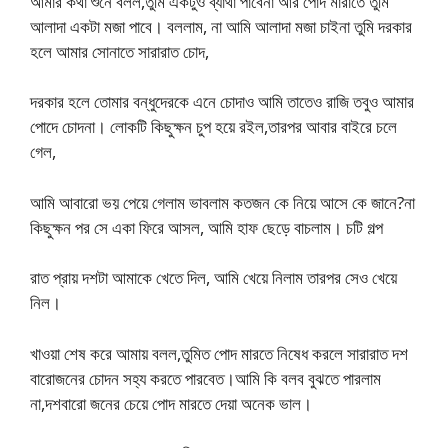
আমার কথা শুনে বলল,তুমি একটুও ব্যাথা পাবেনা আর পোদ মারাতে তুমি
আলাদা একটা মজা পাবে। বললাম, না আমি আলাদা মজা চাইনা তুমি দরকার
হলে আমার সোনাতে সারারাত চোদ,
দরকার হলে তোমার বন্ধুদেরকে এনে চোদাও আমি তাতেও রাজি তবুও আমার
পোদে চোদনা। লোকটি কিছুক্ষন চুপ হয়ে রইল,তারপর আবার বাইরে চলে
গেল,
আমি আবারো ভয় পেয়ে গেলাম ভাবলাম কতজন কে নিয়ে আসে কে জানে?না
কিছুক্ষন পর সে একা ফিরে আসল, আমি হাফ ছেড়ে বাচলাম। চটি গল্প
রাত প্রায় দশটা আমাকে খেতে দিল, আমি খেয়ে নিলাম তারপর সেও খেয়ে
নিল।
খাওয়া শেষ করে আমায় বলল,তুমিত পোদ মারতে নিষেধ করলে সারারাত দশ
বারোজনের চোদন সহ্য করতে পারবেত।আমি কি বলব বুঝতে পারলাম
না,দশবারো জনের চেয়ে পোদ মারতে দেয়া অনেক ভাল।