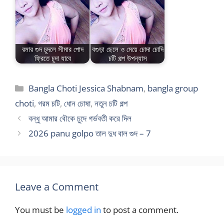
রমার গুদ চুদলে সীমার পোদ
বগুড়া ছেলে ও মেয়ে চোদা চোদি
ফ্রিতে চুদা যাবে
চটি গল্প উপন্যাস
Categories
Bangla Choti Jessica Shabnam
,
bangla group
choti
,
গরম চটি
,
ধোন চোষা
,
নতুন চটি গল্প
বন্ধু আমার বৌকে চুদে গর্ভবতী করে দিল
2026 panu golpo তাল দুধ বাল গুদ – 7
Leave a Comment
You must be
logged in
to post a comment.