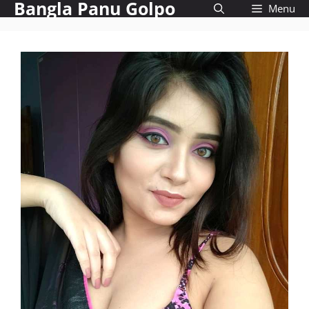
Bangla Panu Golpo
Skip
Menu
to
content