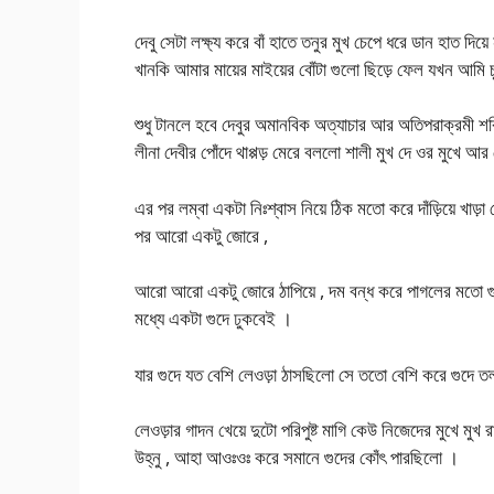
দেবু সেটা লক্ষ্য করে বাঁ হাতে তনুর মুখ চেপে ধরে ডান হাত দি
খানকি আমার মায়ের মাইয়ের বোঁটা গুলো ছিড়ে ফেল যখন আমি চ
শুধু টানলে হবে দেবুর অমানবিক অত্যাচার আর অতিপরাক্রমী 
লীনা দেবীর পোঁদে থাপ্পড় মেরে বললো শালী মুখ দে ওর মুখে 
এর পর লম্বা একটা নিঃশ্বাস নিয়ে ঠিক মতো করে দাঁড়িয়ে খাড
পর আরো একটু জোরে ,
আরো আরো একটু জোরে ঠাপিয়ে , দম বন্ধ করে পাগলের মতো গুদ
মধ্যে একটা গুদে ঢুকবেই ।
যার গুদে যত বেশি লেওড়া ঠাসছিলো সে ততো বেশি করে গুদে তল
লেওড়ার গাদন খেয়ে দুটো পরিপুষ্ট মাগি কেউ নিজেদের মুখে মুখ
উহ্নু , আহা আওঃওঃ করে সমানে গুদের কোঁৎ পারছিলো ।