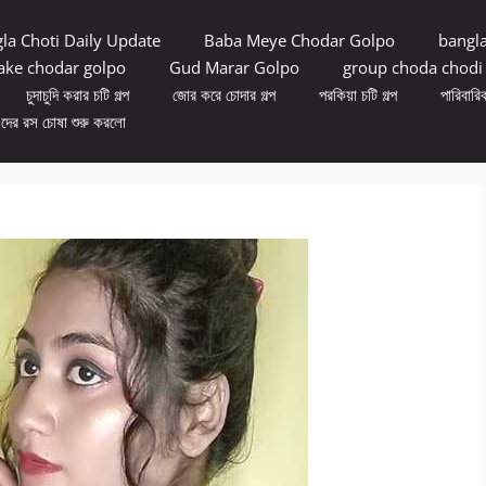
la Choti Daily Update
Baba Meye Chodar Golpo
bangl
ke chodar golpo
Gud Marar Golpo
group choda chodi
চুদাচুদি করার চটি গল্প
জোর করে চোদার গল্প
পরকিয়া চটি গল্প
পারিবারিক
ুদের রস চোষা শুরু করলো