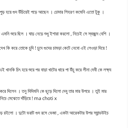
পুড় হয়ে গুদ উঁচিয়েই পড়ে আছেন । চোদার শিহরণ কমেনি এতো টুকু ।
এমনি শুয়ে ছিল । ঘাড় নেড়ে শুধু ইশারা করলো , নিচেই সে স্বচ্ছন্দ বেশি ।
েখ কি করে তোকে চুদি ! চুদে গুদের চামড়া কেটে নেবো এই লেওড়া দিয়ে !
খানকি চিৎ হয়ে শুয়ে পর বাড়া খাটের ধারে পা উঁচু করে লীনা দেবী কে লক্ষ্য
ঁচু করে দিলেন । তনু দিদিমনি কে ছুড়ে দিলো দেবু তার মার উপরে । তুই মার
র নিচে মেঝেতে দাঁড়িয়ে ! ma choti x
 গেড়ে রইলো । দুটো ভরাট গুদ রসে ভেজা , একটা আরেকটার উপর স্যান্ডউইচ