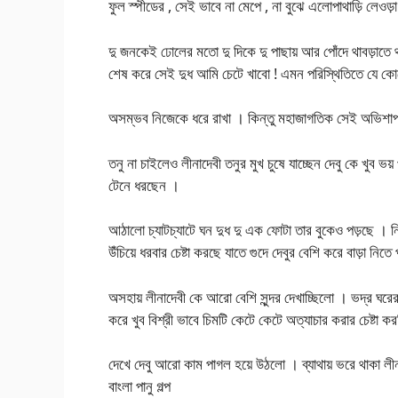
ফুল স্পীডের , সেই ভাবে না মেপে , না বুঝে এলোপাথাড়ি লেওড
দু জনকেই ঢোলের মতো দু দিকে দু পাছায় আর পোঁদে থাবড়াতে থ
শেষ করে সেই দুধ আমি চেটে খাবো ! এমন পরিস্থিতিতে যে কোনো
অসম্ভব নিজেকে ধরে রাখা । কিন্তু মহাজাগতিক সেই অভিশাপ 
তনু না চাইলেও লীনাদেবী তনুর মুখ চুষে যাচ্ছেন দেবু কে খুব 
টেনে ধরছেন ।
আঠালো চ্যাটচ্যাটে ঘন দুধ দু এক ফোটা তার বুকেও পড়ছে । নি
উঁচিয়ে ধরবার চেষ্টা করছে যাতে গুদে দেবুর বেশি করে বাড়া নিতে
অসহায় লীনাদেবী কে আরো বেশি সুন্দর দেখাচ্ছিলো । ভদ্র ঘরের 
করে খুব বিশ্রী ভাবে চিমটি কেটে কেটে অত্যাচার করার চেষ্
দেখে দেবু আরো কাম পাগল হয়ে উঠলো । ব্যাথায় ভরে থাকা ল
বাংলা পানু গল্প