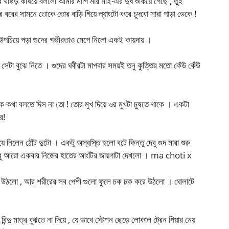
থাপ্পড় কষিয়ে বললো আমার মাগি মার মাই-এর দুধ শুকিয়ে গেছে , তুই
র বরের সামনে তোকে তোর বাড়ি গিয়ে ল্যাংটো করে চুদবো সারা পাড়া ডেকে !
য়ে পড়া গুদের গভীরতাও মেপে নিলো একই কায়দায় ।
সেটা বুঝে নিতে । গুদের ঘবীরটা মাপবার সময়ই তনু কুত্তির মতো কেঁউ কেঁউ
াকে কথা বলতে দিস না তো ! তোর মুখ দিয়ে ওর মুখটা চুষতে থাকে । একটা
ে!
়ে নিলেন ঠোঁট দুটো । একটু অস্বস্তি হলো বটে কিন্তু দেবু গুদ মারা শুরু
েবু আরো একবার নিজের হাতের আংটির জায়গাটা দেখলো । ma choti x
়ে উঠলো , আর শরীরের সব পেশী গুলো ফুলে চক চক করে উঠলো । ঘোলাটে
দু মাত্র বুঝতে না দিয়ে , যে ভাবে স্টেশন ছেড়ে লোকাল ট্রেন গিয়ার নেয়