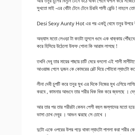
আর তনুর চুলের বিনুনি টেনে উঠে থাকা পোঁদে থপাস করে সজোরে 
সুখতো মাই -এর বোঁটা টেনে টেনে চিরবি শালী রেন্ডি ! নাহলে তো
Desi Sexy Aunty Hot এর পর একটু থেমে তনুর উপরে উপচি
অভ্যাস মতো লেওড়া টা কতটা তুললে গুদে এক ধাক্কায় পৌঁছবে 
করে হিসিয়ে উঠেলো উফফ শোনা কি আরাম লাগছে !
তখনি দেবু তার মায়ের পাছায় চাটি মেরে বললো এই শালী মাগীট
আওয়াজ পেলে দুজন কে কোমরের বেল্ট দিয়ে পেটাবো ল্যাংটো কর
লীনা দেবী চুপটি করে তনুর মুখ এর দিকে নিজের মুখ এগিয়ে লাগিয
করবে , কামনার আগুনে তার শরীর ধিক ধিক করে জ্বলছে । দ
আর তার পর তার শরীরটা কেমন পেশী বহুল জল্লাদের মতো হয
ভাসা চোখ দেবুর । আগুন ঝরছে সে চোখে ।
দুটো একে ওপরের উপর পড়ে থাকা ল্যাংটো পাগলা করা শরীর কে বিন্