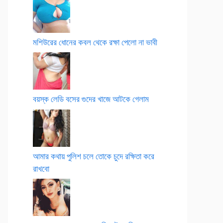
মশিউরের ধোনের কবল থেকে রক্ষা পেলো না ভাবী
বয়স্ক লেডি বসের গুদের খাজে আটকে গেলাম
আমার কথায় পুলিশ চলে তোকে চুদে রক্ষিতা করে
রাখবো