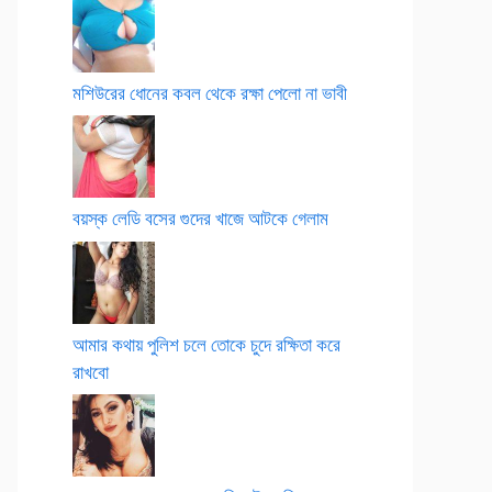
মশিউরের ধোনের কবল থেকে রক্ষা পেলো না ভাবী
বয়স্ক লেডি বসের গুদের খাজে আটকে গেলাম
আমার কথায় পুলিশ চলে তোকে চুদে রক্ষিতা করে
রাখবো