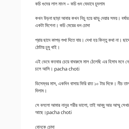
কচি গুদের লাল মাংস – কচি গুদ যেভাবে চুদলাম
কখন উড়না ছাড়া আবার কখন নিচু হয়ে ঝাড়ু দেয়ার সময়। বর্ষার 
একটা মিশেনা। কচি মেয়ের গুদ চোদা
প্রায় ছাদে কাপড় শুখা দিতে যায়। দেখা হয় কিন্তু কথা না। ছা
ঠোটায় চুমু খাই।
এই ভেবে কতবার চেয়ে বাথরুমে মাল ঠেলেছি এর হিসাব মনে নে
চলে আসি। pacha choti
ডিসেম্বর মাস, একদিন বাসায় ফিরি রাত ১০ টার দিকে। নীচ ত
দিলাম।
সে বললো আমার নানুর শরীর ভালো, তাই আব্বু আর আম্মু সেখান
আছে।pacha choti
বোনকে চোদা