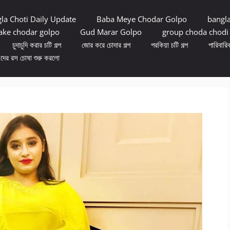
la Choti Daily Update
Baba Meye Chodar Golpo
bangl
ke chodar golpo
Gud Marar Golpo
group choda chodi
চুদাচুদি করার চটি গল্প
জোর করে চোদার গল্প
পরকিয়া চটি গল্প
পারিবারিক
ুদের রস চোষা শুরু করলো