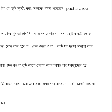
ঝে নিব যে, তুমি স্বতী, বর্ষা: আমাকে বোকা পেয়েছেন।pacha choti
 তোমাকে খুব ভালোবাসি। ভয়ে বলতে পারিনা। বর্ষা: ছোটার চেষ্টা করছে।
কর, কোন লাভ হবে না। কেউ শুনবে ও না। আমি সব দরজা জানালা বন্ধ
 সোনা এমন কর না তুমি জানো তোমার জন্য আমার রাত স্বপ্নদোষ হয়।
ও আমি বললে নোংরা কথা আর করার সময় মনে থাকে না। বর্ষা: আপনি এগুলো
চোদন