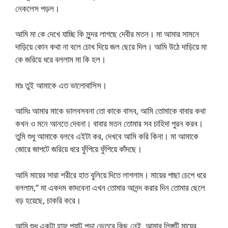
নেকলেস পড়ল।
আমি মা কে দেখে যাচ্ছি কি সুন্দর লাগছে দেবীর মতন। মা আমার সামনে
দাড়িয়ে কোন কথা না বলে চোখ দিয়ে জল ছেরে দিল। আমি উঠে দাড়িয়ে মা
কে জরিয়ে ধরে বললাম মা কি হল।
মাঃ তুই আমাকে এত ভালোবাসিস।
আমিঃ আমার মাকে ভালবসবনা তো কাকে বাসব, আমি তোমাকে বাবার কথা
কখন ও মনে আনতে দেবনা। বাবার মতন তোমার সব চাহিদা পুরন করব।
তুমি শুধু আমাকে বলবে এইটা কর, দেখবে আমি করি কিনা। মা আমাকে
জোরে জাপটে জরিয়ে ধরে ফুঁপিয়ে ফুঁপিয়ে কাঁদছে।
আমি মায়ের সারা শরীরে হাত বুলিয়ে দিতে লাগলাম। মায়ের পাছা চেপে ধরে
বললাম,” মা একদম কাদবেনা এখন তোমার আনন্দ করার দিন তোমার ছেলে
বড় হয়েছে, চাকরি করে।
আমি শুধু একটা হাফ প্যান্ট পড়া ভেতরে কিছু নেই, আমার লিঙ্গটি মায়ের