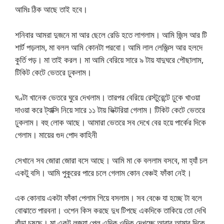
আমিঃ ঠিক আছে তাই হবে।
শনিবার আমরা দুজনে মা আর ছেলে রেডি হতে লাগলাম। আমি জিন্স আর টি
শার্ট পড়লাম, মা বলল আমি কোনটা পরবো। আমি লাল লেজ্ঞিন্স আর হলদে
কুর্তি পড়। মা তাই করল। মা আমি বেরিয়ে সারে ৯ টায় যাদুঘরে পৌছালাম,
টিকিট কেটে ভেতরে ঢুকলাম।
ঘণ্টা খানেক ভেতরে ঘুরে দেখলাম। তারপর বেরিয়ে রেস্টুরেন্টে ঢুকে খাওয়া
দাওয়া করে ট্যাক্সি নিয়ে সারে ১১ টায় ভিক্টরিয়া গেলাম। টিকিট কেটে ভেতরে
ঢুকলাম। বহু লোক আছে। আমারা ভেতরে সব দেখে বের হয়ে পার্কের দিকে
গেলাম। মায়ের গুদ পোদ কাহিনী
সেখানে সব জোরা জোরা বসে আছে। আমি মা কে বললাম বসবে, মা হ্যাঁ চল
একটু বসি। আমি পুকুরের পারে চলে গেলাম কোন বেঞ্চই ফাঁকা নেই।
এক কোনায় একটা ফাঁকা পেলাম গিয়ে বসলাম। সব বেঞ্চে যা হচ্ছে টা বলে
বোঝাতে পারবনা। ওপেন কিস করছে দুধ টিপছে একদিকে তাকিয়ে তো দেখি
বাঁড়া চুষছে। মা একটু লজ্যা পেল এদিক ওদিক দেখচ্ছে আবার আমার দিকে