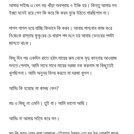
আমার সাইজ ও বেশ বড় খাঁড়া অবস্থায় ৭ ইঞ্চি হয়। কিন্তু আমার সব
ইচ্ছা মনেই রয়ে গেল কি করে কি করব বুঝে উঠতে পারছিলাম না।
পাগল পাগল হয়ে যাচ্ছি কিভাবে কি করব। আবার পাপ‌বোধ কাজ ক‌রে
নি‌জে‌কে রাস্তার কুকু‌রের চে খারাপ পশু ম‌নে হয় আবার ভেত‌রের পশুটা
জাগ‌তে থা‌কে।
কিছু দিন পর একদিন রাতে হঠাৎ মায়ের রুম থেকে মৃদু কান্নার আওয়াজ
শুনতে পেলাম, আমি সাথে সাথে মায়ের দরজা নক করলাম মা কিছুতেই
খুলছিলনা। আমি অনুনয় বিনয় করতে মা দরজা খুলল।
আমিঃ কি হয়েছে মা কাদছ কেন?
মাঃ ও কিছু না এমনি। তুই যা। আমি ভালো আছি।
আমিঃ না আমায় সত্যি করে বল।
মাঃ কি বলব তোর বাবা আমাকে এইভাবে ঠকাল এত বর ঠগ লোকটা যাকে