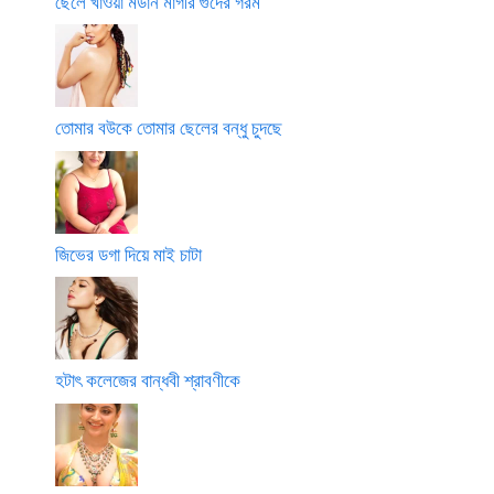
ছেলে খাওয়া মডার্ন মাগীর গুদের গরম
তোমার বউকে তোমার ছেলের বন্ধু চুদছে
জিভের ডগা দিয়ে মাই চাটা
হটাৎ কলেজের বান্ধবী শ্রাবণীকে