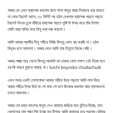
অজয় কে এমন ম্যাসেজ করলাম যাতে শালা মালুর বাচ্চা নিজেকে ধরে রাখতে
না পেরে টয়লেট আসে, ৩০ মিনিট পর হঠাৎ দেখলাম ম্যাসেজ পড়তে পড়তে
টয়লেট ভিতর ঢুকে দাঁড়িয়ে ম্যাসেজ পড়তে লুঙ্গি টা উপর করে তাঁর বিশাল
মোটা বাড়া বাহির করে হিসু করা শুরু করলো।
আমি আমার স্বামীর হিসু শরীরে নিচ্ছি কিন্তু কোন শব্দ করছি না। হঠাৎ
বিদ্যুৎ চলে আসলো। অজয় দেখে আমি তার হিসুতে ভিজে গেছি।
অজয় লজ্জা পরে গেলো কিন্তু আকাটা ধন ঢাকার কোন লক্ষণ নেই নিজে মনে
হয় কি করবে বুঝতে পারছে না। kochi boyosko chudachudi
এমন সময় একটা তেলাপোকা আমার শরীরে উড়ে পড়লো আমি লাফ দিয়ে
অজয় শরীরে উপর উঠে মা গো বাবা গো বলে চিৎকার করলাম আর ম্যানাগুলো
ঢলতে থাকলাম।
অজয় তো রক্ত মাংসের মানুষ সেও আমারে জড়িয়ে হাত বুলিয়ে দিচ্ছে, হাত
বোলানোর নাম পাছা,পিঠ ইচ্ছে মত টিপছে আমি কামাতুর হয়ে পড়লাম ভোঁদায়