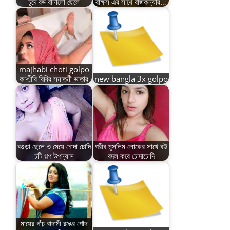
চুদে বউ বানালো ছেলে
রাক্ষস এর সাথে রাজকন্যার…
majhabi choti golpo
কাশ্মীরি বিবির সনাতনী ভাতার
new bangla 3x golpo
বগুড়া ছেলে ও মেয়ে চোদা চোদি
গরীব মুসলিম লোকের সাথে বউ
চটি গল্প উপন্যাস
বদল করে চোদাচোদি
মায়ের গাঁঢ় বাদামী রঙের পোঁদ