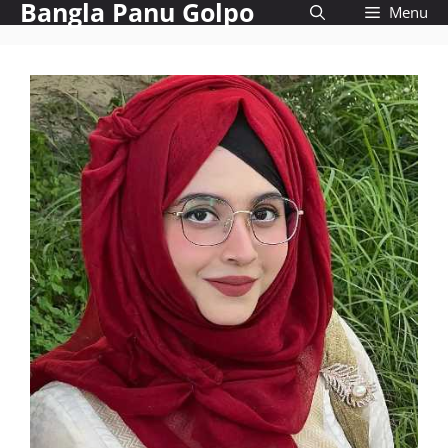
Bangla Panu Golpo
Skip
Menu
to
content