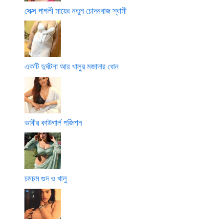
সেক্স পাগলী মায়ের নতুন চোদনবাজ স্বামী
একটি দুর্ঘটনা আর খালুর মজাদার ধোন
ভাবীর কাউগার্ল পজিশন
চমচম গুদ ও খালু