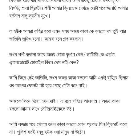
দেখলাম অফিসার থাকিয়ে দেখলো কারণ আমি একটু টেবিলে উপর ঝুঁকে
লিখছি, শালা খ্রিস্টান শশী আমার ক্লিভেজ দেখছে সেটা পরে শুনেছি আমার
বর্তমান মালু স্বামীর মুখে।
যা হউক আমরা বাহির হবো এমন সময় অজয় কাকা কে বললো বস তুই আর
ভাতিজি তুমিও বসো। আমরা বসে গল্প করলাম।
তখন শশী বললো আরে অজয় তোরা কৃপাণ কেন? ভাতিজি কে একটা
এ্যানডোয়েট মোবাইল কিনে দেস নাই কেন?
আমি কিনে দেই ভাতিজি, তখন অজয় কাকা বললো আমি একটু বাহিরে ছিলাম
ওর আগের ফোনটা নষ্ট হয়ে গেছে সেটা বলে নাই।
আজকে কিনে দিবো এখন যাই। এ বলে বাহিরে আসলাম। অজয় কাকা
বললো আমার সাথে মোটরসাইকেলে উঠ।
আমি লজ্জায় পরে গেলাম তখন কাকা বললো কোন প্রকার সিন ক্রিরেট করো
না। পুলিশ যতই বন্ধু হউক ওরা মানুষ না উঠো।