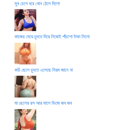
মুখ চেপে ধরে ধোন ঠেলে দিলো
কাজের মেয়ে চুদতে দিয়ে নিজেই পাঁচশো টাকা নিলো
কচি ছেলে চুদতে এসেছে নিয়ম জানে না
মা ছেলের রস আর মালে ভিজে জব জব