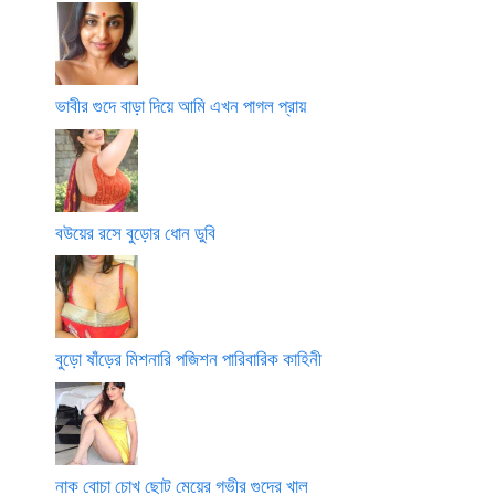
ভাবীর গুদে বাড়া দিয়ে আমি এখন পাগল প্রায়
বউয়ের রসে বুড়োর ধোন ডুবি
বুড়ো ষাঁড়ের মিশনারি পজিশন পারিবারিক কাহিনী
নাক বোচা চোখ ছোট মেয়ের গভীর গুদের খাল