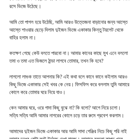
রসে ভিজে উঠেছে।
আমি তো পাগল হয়ে উঠেছি, আমি আরও উত্তেজনা বাড়ানোর জন্য আস্তে
আস্তে শাওয়ার ছেড়ে দিলাম দুইজন ভিজে একাকার কিন্তু টয়লেট থেকে
বাহির হলাম না।
কতক্ষণ গেছে কেউ বলতে পারবো না। আমার কানের কাছে মুখ এনে বললো
তমা ও তমা এত ভিজলে ঠান্ডা লাগবে তোমার, তখন কি হবে?
লাগলো লাগুক তাতে আপনার কি? এই কথা বলে কানে কানে কইলাম আরও
কিছু ভিজে একাকার সেই খবর কে নেয়। ফিসফিস করে বললাম তুমি আমারে
কোলে করে তোমার ঘরে নিয়ে যাও।
কেন আমার ঘরে, ওরে গাদা কিছু বুঝে না? কি বলো? আগে নিয়ে চলো।
সত্যি সত্যি আমি আমার নাগরের কোলে চড়ে তার রুমে প্রবেশ করলাম।
আমাদের দুইজন ভিজে একাকার আর আমি সাদা গেঞ্জির নিচে কিছু পরি নাই
আমার দুধের বোটা ফুটে উঠেছে দেখা যাচ্ছে। আমারে বললো কাপড় খুলে