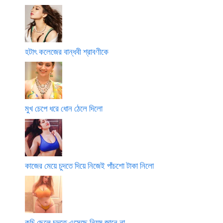
হটাৎ কলেজের বান্ধবী শ্রাবণীকে
মুখ চেপে ধরে ধোন ঠেলে দিলো
কাজের মেয়ে চুদতে দিয়ে নিজেই পাঁচশো টাকা নিলো
কচি ছেলে চুদতে এসেছে নিয়ম জানে না