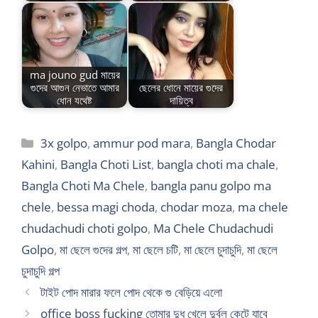
ma jouno gud মায়ের
গুদের আগুন নেভাতে আমার
ছেলের ধোনে মায়ের গুদের
ধোন যথেষ্ট
দায়িত্ব
Categories
3x golpo
,
ammur pod mara
,
Bangla Chodar
Kahini
,
Bangla Choti List
,
bangla choti ma chale
,
Bangla Choti Ma Chele
,
bangla panu golpo ma
chele
,
bessa magi choda
,
chodar moza
,
ma chele
chudachudi choti golpo
,
Ma Chele Chudachudi
Golpo
,
মা ছেলে গুদের গল্প
,
মা ছেলে চটি
,
মা ছেলে চুদাচুদি
,
মা ছেলে
চুদাচুদি গল্প
টাইট পোদ মারার ফলে পোদ থেকে গু বেড়িয়ে এলো
office boss fucking তোমার দুধ খেলে দুর্বল কেটে যাবে