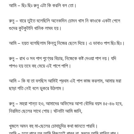
আমি – ছিঃ ছিঃ রুনু এটা কি করলি বল তো।
রুনু – বারে তুইত বলেছিলি অনেকদিন চোদন খাস নি কাওকে একটা পেলে
গুদের কুটকুটানি খানিক লাঘব হয়।
আমি – হয়ত বলেছিলাম কিন্তু নিজের ছেলে দিয়ে। এ ভাবাও পাপ ছিঃ ছিঃ।
রুনু – রাখ ও সব পাপ পুণ্যের বিচার, নিজেকে কষ্ট দেওয়া পাপ নয়। যদি
পাপও হয় তবে বহু মেয়ে এই পাপে পাপি।
আমি – কি যা তা বলছিস আমিই প্রথম এই পাপ কাজ করলাম, আমার মরা
ছাড়া গতি নেই বলে ডুকরে উঠলাম।
রুনু – মহুয়া শান্ত হও, আমাদের অফিসের আশা বৌদির বয়স ৪৫-৪৬ হবে,
নিয়মিত ছেলের সাথে শোয়। ঘটনাটা আমি জানি,
খুজলে অমন বহু মা-ছেলের চোদাচুদির কথা জানতে পারবি।
আমি – হতে পারে তবু আমি কিছুতেই পারব না, মরলে আমি শান্তি পাব।