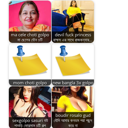
ma cele choti golpo
devil fuck princess
মা ছেলের যৌন চটি
রাক্ষস এর সাথে রাজকন্যার…
mom choti golpo
new bangla 3x golpo
boudir rosalo gud
sexgolpo sasuri বউ
বৌদি আমার কনডম পরা পছন্দ
শাশুড়ি ফোরসাম চটি গল্প
করে না