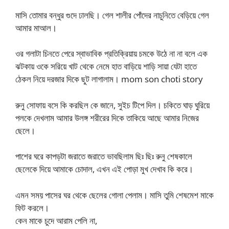
মাসি তোমার বন্ধুর গুদে ঢালছি। গেল শালীর পোঁদের নাচুনিতে বেড়িয়ে গেল
আমার মাআল।
ওর গলাটা চিনতে পেরে স্বাভাবিক প্রতিক্রিয়ায় চমকে উঠে না না বলে এক
ঝটকায় ওকে সরিয়ে খাট থেকে নেমে হাত বাড়িয়ে শাড়ি সায়া যেটা হাতে
ঠেকল নিয়ে দরজার দিকে ছুট লাগালাম। mom son choti story
রুনু সোফায় বসে কি করছিল কে জানে, সুইচ টিপে দিল। চকিতে ঘাড় ঘুরিয়ে
পলকে দেখলাম আমার উলঙ্গ শরীরের দিকে তাকিয়ে আছে আমার নিজের
ছেলে।
পাশের ঘরে কাপড়টা জরাতে জরাতে ভাবছিলাম ছিঃ ছিঃ রুনু শেষকালে
ছেলেকে দিয়ে আমাকে চোদাল, এখন এই পোড়া মুখ দেখাব কি করে।
এমন সময় পাসের ঘর থেকে ছেলের গোলা পেলাম। মাসি তুমি শেষমেশ মাকে
ফিট করলে।
কেন মাকে চুদে আরাম পেলি না,