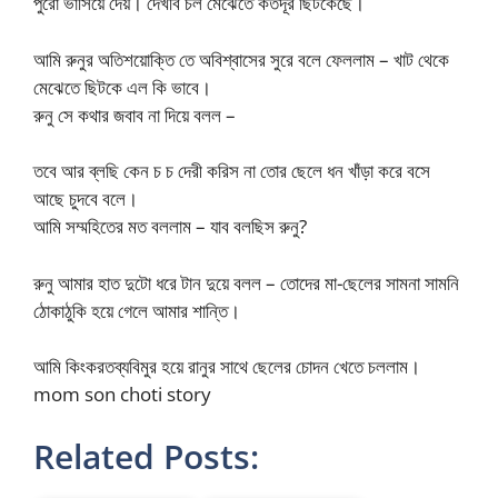
পুরো ভাসিয়ে দেয়। দেখবি চল মেঝেতে কতদূর ছিটকেছে।
আমি রুনুর অতিশয়োক্তি তে অবিশ্বাসের সুরে বলে ফেললাম – খাট থেকে
মেঝেতে ছিটকে এল কি ভাবে।
রুনু সে কথার জবাব না দিয়ে বলল –
তবে আর ব্লছি কেন চ চ দেরী করিস না তোর ছেলে ধন খাঁড়া করে বসে
আছে চুদবে বলে।
আমি সম্মহিতের মত বললাম – যাব বলছিস রুনু?
রুনু আমার হাত দুটো ধরে টান দুয়ে বলল – তোদের মা-ছেলের সামনা সামনি
ঠোকাঠুকি হয়ে গেলে আমার শান্তি।
আমি কিংকরতব্যবিমুর হয়ে রানুর সাথে ছেলের চোদন খেতে চললাম।
mom son choti story
Related Posts: