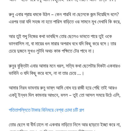
রুনু এবার প্রায় ধমকে উঠল – কেন পারবি না ছেলেকে জন্ম দিয়েছিস বলে?
এরপর তরা যদি সহজ না হতে পারিস বাড়িতে ওর সামনে মুখ দেখাবি কি করে,
আর তুই শুধু নিজের কথা ভাবছিস তোর ছেলেও ভাবতে পারে তুই ওকে
ভালবাসিস না, বা মায়ের গুদ মারার অপরাধ বধে যদি কিছু করে বসে। তার
চেয়ে দুজনে সুখও লুটবি অথচ কাক পক্ষিতে টের পাবে না।
রুনুর যুক্তিটা এবার আমার মনে ধরল, সত্যি কথা ছেলেটার দিকটা একবারও
ভাবিনি ও যদি কিছু করে বসে, না না তার চেয়ে …।
আমার নিরব ভাবনায় রুনু ভাব্ল আমি বোধ হয় রাজী হয়ে গেছি তাই আরও
একটু ইন্ধন দিল কামনার আগুনে, বলল – তুই তো আসল সময়ে উঠে এলি,
পতিতাপল্লিতে টাকার বিনিময়ে বেশ্যা চোদা চটি গল্প
তোর ছেলে যা বীর্য ঢালে না একবার নাড়িতে নিলে আর ছাড়তে ইচ্ছা করে না,