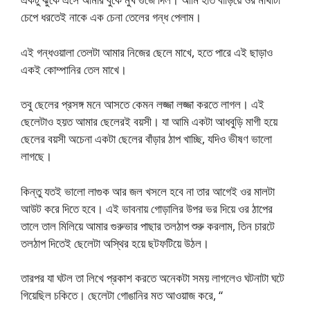
চেপে ধরতেই নাকে এক চেনা তেলের গন্ধ পেলাম।
এই গন্ধওয়ালা তেলটা আমার নিজের ছেলে মাখে, হতে পারে এই ছাড়াও
একই কোম্পানির তেল মাখে।
তবু ছেলের প্রসঙ্গ মনে আসতে কেমন লজ্জা লজ্জা করতে লাগল। এই
ছেলেটাও হয়ত আমার ছেলেরই বয়সী। যা আমি একটা আধবুড়ি মাগী হয়ে
ছেলের বয়সী অচেনা একটা ছেলের বাঁড়ার ঠাপ খাচ্ছি, যদিও ভীষণ ভালো
লাগছে।
কিন্তু যতই ভালো লাগুক আর জল খসলে হবে না তার আগেই ওর মালটা
আউট করে দিতে হবে। এই ভাবনায় গোড়ালির উপর ভর দিয়ে ওর ঠাপের
তালে তাল মিলিয়ে আমার গুরুভার পাছার তলঠাপ শুরু করলাম, তিন চারটে
তলঠাপ দিতেই ছেলেটা অস্থির হয়ে ছটফটিয়ে উঠল।
তারপর যা ঘটল তা লিখে প্রকাশ করতে অনেকটা সময় লাগলেও ঘটনাটা ঘটে
গিয়েছিল চকিতে। ছেলেটা গোঙানির মত আওয়াজ করে, “