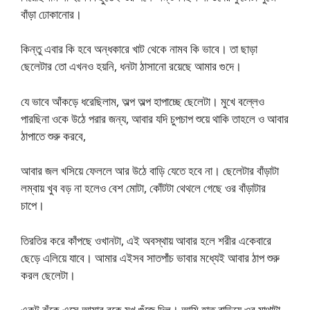
বাঁড়া ঢোকানোর।
কিন্তু এবার কি হবে অন্ধকারে খাট থেকে নামব কি ভাবে। তা ছাড়া
ছেলেটার তো এখনও হয়নি, ধনটা ঠাসানো রয়েছে আমার গুদে।
যে ভাবে আঁকড়ে ধরেছিলাম, অল্প অল্প হাপাচ্ছে ছেলেটা। মুখে বল্লেও
পারছিনা ওকে উঠে পরার জন্য, আবার যদি চুপচাপ শুয়ে থাকি তাহলে ও আবার
ঠাপাতে শুরু করবে,
আবার জল খসিয়ে ফেললে আর উঠে বাড়ি যেতে হবে না। ছেলেটার বাঁড়াটা
লম্বায় খুব বড় না হলেও বেশ মোটা, কোঁটটা থেথলে গেছে ওর বাঁড়াটার
চাপে।
তিরতির করে কাঁপছে ওখানটা, এই অবস্থায় আবার হলে শরীর একেবারে
ছেড়ে এলিয়ে যাবে। আমার এইসব সাতপাঁচ ভাবার মধ্যেই আবার ঠাপ শুরু
করল ছেলেটা।
একটু ঝুঁকে এসে আমার বুকে মুখ গুঁজে দিল। আমি হাত বাড়িয়ে ওর মাথাটা