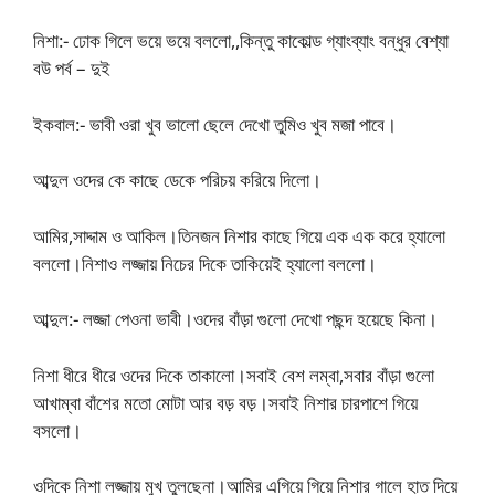
নিশা:- ঢোক গিলে ভয়ে ভয়ে বললো,,কিন্তু কাকোল্ড গ্যাংব্যাং বন্ধুর বেশ্যা
বউ পর্ব – দুই
ইকবাল:- ভাবী ওরা খুব ভালো ছেলে দেখো তুমিও খুব মজা পাবে।
আব্দুল ওদের কে কাছে ডেকে পরিচয় করিয়ে দিলো।
আমির,সাদ্দাম ও আকিল।তিনজন নিশার কাছে গিয়ে এক এক করে হ্যালো
বললো।নিশাও লজ্জায় নিচের দিকে তাকিয়েই হ্যালো বললো।
আব্দুল:- লজ্জা পেওনা ভাবী।ওদের বাঁড়া গুলো দেখো পছন্দ হয়েছে কিনা।
নিশা ধীরে ধীরে ওদের দিকে তাকালো।সবাই বেশ লম্বা,সবার বাঁড়া গুলো
আখাম্বা বাঁশের মতো মোটা আর বড় বড়।সবাই নিশার চারপাশে গিয়ে
বসলো।
ওদিকে নিশা লজ্জায় মুখ তুলছেনা।আমির এগিয়ে গিয়ে নিশার গালে হাত দিয়ে