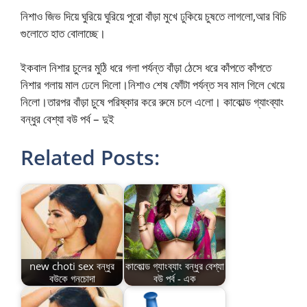
নিশাও জিভ দিয়ে ঘুরিয়ে ঘুরিয়ে পুরো বাঁড়া মুখে ঢুকিয়ে চুষতে লাগলো,আর বিচি
গুলোতে হাত বোলাচ্ছে।
ইকবাল নিশার চুলের মুঠি ধরে গলা পর্যন্ত বাঁড়া ঠেসে ধরে কাঁপতে কাঁপতে
নিশার গলায় মাল ঢেলে দিলো।নিশাও শেষ ফোঁটা পর্যন্ত সব মাল গিলে খেয়ে
নিলো।তারপর বাঁড়া চুষে পরিষ্কার করে রুমে চলে এলো। কাকোল্ড গ্যাংব্যাং
বন্ধুর বেশ্যা বউ পর্ব – দুই
Related Posts:
new choti sex বন্ধুর
কাকোল্ড গ্যাংব্যাং বন্ধুর বেশ্যা
বউকে গনচোদা
বউ পর্ব - এক