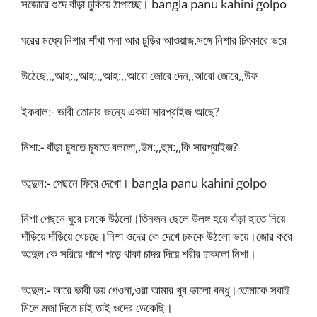
সজোরে গুদে বাঁড়া ঢুকিয়ে ঠাপাচ্ছে। bangla panu kahini golpo
ঘরের মধ্যে নিশার শাঁখা পলা আর চুড়ির আওয়াজ,সঙ্গে নিশার চিৎকারে ভরে
উঠেছে,,,আহ:,,আহ:,,আহ:,,আরো জোরে দেন,,আরো জোরে,,উফ
ইকবাল:- ভাবী তোমার জন্যে একটা সারপ্রাইজ আছে?
নিশা:- বাঁড়া চুষতে চুষতে বললো,,উম:,,হুম:,,কি সারপ্রাইজ?
আব্দুল:- পেছনে ফিরে দেখো। bangla panu kahini golpo
নিশা পেছনে ঘুরে চমকে উঠলো।তিনজন ছেলে উলঙ্গ হয়ে বাঁড়া হাতে নিয়ে
দাঁড়িয়ে দাঁড়িয়ে খেচছে।নিশা ওদের কে দেখে চমকে উঠলো ভয়ে।জোর করে
আব্দুল কে সরিয়ে পাশে পড়ে থাকা চাদর দিয়ে শরীর ঢাকলো নিশা।
আব্দুল:- আরে ভাবী ভয় পেওনা,ওরা আমার খুব ভালো বন্ধু।তোমাকে সবাই
মিলে মজা দিতে চাই তাই ওদের ডেকেছি।