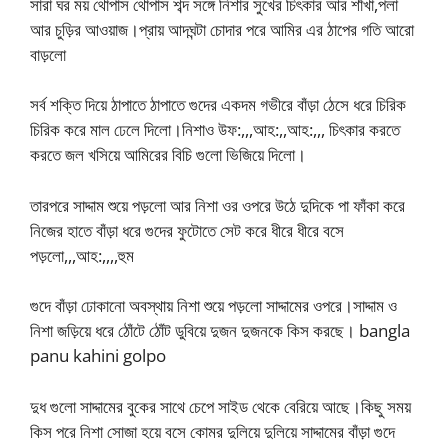
সারা ঘর ময় থোপাস থোপাস শব্দ সঙ্গে নিশার সুখের চিৎকার আর শাঁখা,পলা
আর চুড়ির আওয়াজ।প্রায় আদঘন্টা চোদার পরে আমির এর ঠাপের গতি আরো
বাড়লো
সর্ব শক্তি দিয়ে ঠাপাতে ঠাপাতে গুদের একদম গভীরে বাঁড়া ঠেসে ধরে চিরিক
চিরিক করে মাল ঢেলে দিলো।নিশাও উফ:,,,আহ:,,আহ:,,, চিৎকার করতে
করতে জল খসিয়ে আমিরের বিচি গুলো ভিজিয়ে দিলো।
তারপরে সাদ্দাম শুয়ে পড়লো আর নিশা ওর ওপরে উঠে দুদিকে পা ফাঁকা করে
নিজের হাতে বাঁড়া ধরে গুদের ফুটোতে সেট করে ধীরে ধীরে বসে
পড়লো,,,আহ:,,,,হুম
গুদে বাঁড়া ঢোকানো অবস্থায় নিশা শুয়ে পড়লো সাদ্দামের ওপরে।সাদ্দাম ও
নিশা জড়িয়ে ধরে ঠোঁটে ঠোঁট ডুবিয়ে দুজন দুজনকে কিস করছে। bangla
panu kahini golpo
দুধ গুলো সাদ্দামের বুকের সাথে চেপে সাইড থেকে বেরিয়ে আছে।কিছু সময়
কিস পরে নিশা সোজা হয়ে বসে কোমর দুলিয়ে দুলিয়ে সাদ্দামের বাঁড়া গুদে