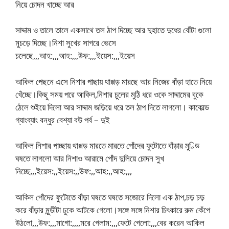
নিয়ে চোদন খাচ্ছে আর
সাদ্দাম ও তালে তালে একসাথে তল ঠাপ দিচ্ছে আর দুহাতে দুধের বোঁটা গুলো
মুচড়ে দিচ্ছে।নিশা সুখের সাগরে ভেসে
চলেছে,,,আহ:,,,আহ:,,,উফ:,,,ইয়েস:,,,ইয়েস
আকিল পেছনে এসে নিশার পাছায় থাপ্পড় মারছে আর নিজের বাঁড়া হাতে নিয়ে
খেঁচ্ছে।কিছু সময় পরে আকিল,নিশার চুলের মুঠি ধরে ওকে সাদ্দামের বুকে
ঠেলে শুইয়ে দিলো আর সাদ্দাম জড়িয়ে ধরে তল ঠাপ দিতে লাগলো। কাকোল্ড
গ্যাংব্যাং বন্ধুর বেশ্যা বউ পর্ব – দুই
আকিল নিশার পাচ্ছায় থাপ্পড় মারতে মারতে পোঁদের ফুটোতে বাঁড়ার মুণ্ডি
ঘষতে লাগলো আর নিশাও আরামে পোঁদ দুলিয়ে চোদন সুখ
নিচ্ছে,,,ইয়েস:,,ইয়েস:,,উফ:,,আহ:,,আহ:,,,
আকিল পোঁদের ফুটোতে বাঁড়া ঘষতে ঘষতে সজোরে দিলো এক ঠাপ,চড় চড়
করে বাঁড়ার মুন্ডীটা ঢুকে আটকে গেলো।সঙ্গে সঙ্গে নিশার চিৎকারে রুম কেঁপে
উঠলো,,,উফ:,,,মাগো:,,,,মরে গেলাম:,,,ফেটে গেলো:,,,বের করেন আকিল