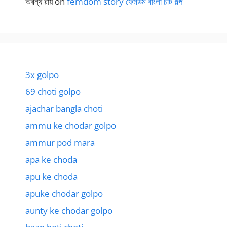
অরন্য রায়
on
femdom story ফেমডম বাংলা চটি গল্প
3x golpo
69 choti golpo
ajachar bangla choti
ammu ke chodar golpo
ammur pod mara
apa ke choda
apu ke choda
apuke chodar golpo
aunty ke chodar golpo