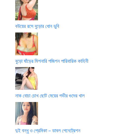
বউয়ের রসে বুড়োর ধোন ডুবি
বুড়ো ষাঁড়ের মিশনারি পজিশন পারিবারিক কাহিনী
নাক বোচা চোখ ছোট মেয়ের গভীর গুদের খাল
দুই বন্ধু ও প্রেমিকা – ডাবল পেনেট্রেশন