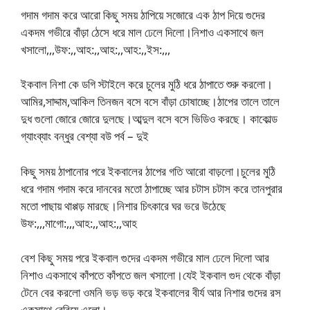
গদাম গদাম করে আরো কিছু সময় ঠাপিয়ে সজোরে এক ঠাপ দিয়ে গুদের
একদম গভীরে বাঁড়া ঠেসে ধরে মাল ঢেলে দিলো।নিশাও একসাথে জল
খসালো,,,উফ:,,আহ:,,আহ:,,আহ:,,ইস:,,,
ইকবাল নিশা কে ডগি স্টাইলে করে চুলের মুঠি ধরে ঠাপাতে শুরু করলো।
আমির,সাদ্দাম,আকিল তিনজন বসে বসে বাঁড়া চোষাচ্ছে।ঠাপের তালে তালে
দুধ গুলো জোরে জোরে দুলছে।আব্দুল বসে বসে ভিডিও করছে। কাকোল্ড
গ্যাংব্যাং বন্ধুর বেশ্যা বউ পর্ব – দুই
কিছু সময় ঠাপানোর পরে ইকবালের ঠাপের গতি আরো বাড়লো।চুলের মুঠি
ধরে গদাম গদাম করে দানবের মতো ঠাপাচ্ছে আর চটাস চটাস করে তানপুরার
মতো পাছায় থাপ্পড় মারছে।নিশার চিৎকারে ঘর ভরে উঠেছে
উফ:,,,মাগো:,,,আহ:,,আহ:,,আহ
বেশ কিছু সময় পরে ইকবাল গুদের একদম গভীরে মাল ঢেলে দিলো আর
নিশাও একসাথে কাঁপতে কাঁপতে জল খসালো।যেই ইকবাল গুদ থেকে বাঁড়া
টেনে বের করলো ওমনি ভড় ভড় করে ইকবালের বীর্য আর নিশার গুদের রস
একসাথে বেরিয়ে এলো।