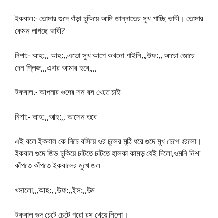
ইকবাল:- তোমার গুদে বাঁড়া ঢুকিয়ে আমি জান্নাতের সুখ পাচ্ছি ভাবী। তোমার
কেমন লাগছে ভাবী?
নিশা:- আহ:,, আহ:,,এতো সুখ আগে কখনো পাইনি,,,উফ:,,,আরো জোরে
দেন প্লিজ,,,এবার আমার হবে,,,,
ইকবাল:- আপনার গুদের সন রস খেতে চাই
নিশা:- আহ:,,আহ:,, আসেন তবে
এই বলে ইকবাল কে নিচে বসিয়ে ওর চুলের মুঠি ধরে গুদে মুখ চেপে ধরলো।
ইকবাল গুদে জিভ ঢুকিয়ে চাটতে চাটতে হালকা কামড় যেই দিলো,ওমনি নিশা
কাঁপতে কাঁপতে ইকবালের মুখে জল
খসালো,,,আহ:,,,উফ:,,ইস:,,উম
ইকবাল গুদ চেটে চেটে পুরো রস খেয়ে নিলো।