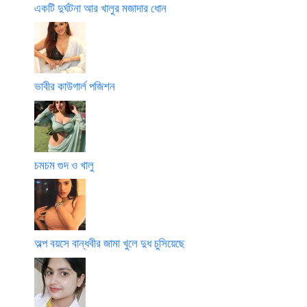
একটি দুর্ঘটনা আর খালুর মজাদার ধোন
ভাবীর কাউগার্ল পজিশন
চমচম গুদ ও খালু
অল্প বয়সে বান্ধবীর জামা খুলে দুধ চুসিয়েছে