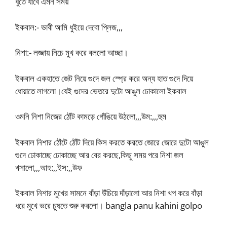
ধুতে যাবে এমন সময়
ইকবাল:- ভাবী আমি ধুইয়ে দেবো প্লিজ,,,
নিশা:- লজ্জায় নিচে মুখ করে বললো আচ্ছা।
ইকবাল একহাতে জেট নিয়ে গুদে জল স্প্রে করে অন্য হাত গুদে দিয়ে
ধোয়াতে লাগলো।যেই গুদের ভেতরে দুটো আঙুল ঢোকালো ইকবাল
ওমনি নিশা নিজের ঠোঁট কামড়ে গোঁঙিয়ে উঠলো,,,উম:,,,হুম
ইকবাল নিশার ঠোঁটে ঠোঁট দিয়ে কিস করতে করতে জোরে জোরে দুটো আঙুল
গুদে ঢোকাচ্ছে ঢোকাচ্ছে আর বের করছে,কিছু সময় পরে নিশা জল
খসালো,,,আহ:,,ইস:,,উফ
ইকবাল নিশার মুখের সামনে বাঁড়া উঁচিয়ে দাঁড়ালো আর নিশা খপ করে বাঁড়া
ধরে মুখে ভরে চুষতে শুরু করলো। bangla panu kahini golpo