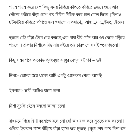
গদাম গদাম করে বেশ কিছু সময় ঠাপিয়ে কাঁপতে কাঁপতে দুজনে গুদে আর
পোঁদের গভীরে বাঁড়া চেপে ধরে চিরিক চিরিক করে মাল ঢেলে দিলো।নিশাও
ছটফটিয়ে কাঁপতে কাঁপতে জল খসালো একসাথে,, আহ:,,,মা:,,,উফ:,,,ইয়েস
দুজনে যেই বাঁড়া টেনে বের করলো,এক গাদা বীর্য পোঁদ আর গুদ থেকে গড়িয়ে
পড়লো।তারপর নিশাকে বিছানায় শুইয়ে তার চারপাশে সবাই শুয়ে পড়লো।
কিছু সময় পরে কাকোল্ড গ্যাংব্যাং বন্ধুর বেশ্যা বউ পর্ব – দুই
নিশা:- তোমরা শুয়ে থাকো আমি একটু ওয়াশরুম থেকে আসছি
ইকবাল:- ভাবী আমিও যাবো চলো
নিশা মুচকি হেঁসে বললো আচ্ছা চলো
বাথরুমে গিয়ে নিশা কমোডে বসে সোঁ সোঁ আওয়াজ করে মুততে শুরু করলো।
ওদিকে ইকবাল পাশে দাঁড়িয়ে বাঁড়া হাতে ধরে মুতছে।মুতা শেষ করে নিশা গুদ