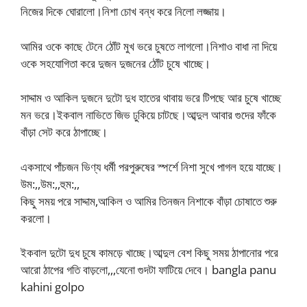
নিজের দিকে ঘোরালো।নিশা চোখ বন্ধ করে নিলো লজ্জায়।
আমির ওকে কাছে টেনে ঠোঁট মুখ ভরে চুষতে লাগলো।নিশাও বাধা না দিয়ে
ওকে সহযোগিতা করে দুজন দুজনের ঠোঁট চুষে খাচ্ছে।
সাদ্দাম ও আকিল দুজনে দুটো দুধ হাতের থাবায় ভরে টিপছে আর চুষে খাচ্ছে
মন ভরে।ইকবাল নাভিতে জিভ ঢুকিয়ে চাটছে।আব্দুল আবার গুদের ফাঁকে
বাঁড়া সেট করে ঠাপাচ্ছে।
একসাথে পাঁচজন ভিণ্য ধর্মী পরপুরুষের স্পর্শে নিশা সুখে পাগল হয়ে যাচ্ছে।
উম:,,উম:,,হুম:,,
কিছু সময় পরে সাদ্দাম,আকিল ও আমির তিনজন নিশাকে বাঁড়া চোষাতে শুরু
করলো।
ইকবাল দুটো দুধ চুষে কামড়ে খাচ্ছে।আব্দুল বেশ কিছু সময় ঠাপানোর পরে
আরো ঠাপের গতি বাড়লো,,,যেনো গুদটা ফাটিয়ে দেবে। bangla panu
kahini golpo