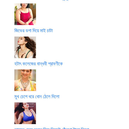
জিভের ডগা দিয়ে মাই চাটা
হটাৎ কলেজের বান্ধবী শ্রাবণীকে
মুখ চেপে ধরে ধোন ঠেলে দিলো