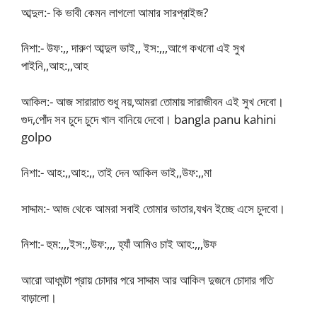
আব্দুল:- কি ভাবী কেমন লাগলো আমার সারপ্রাইজ?
নিশা:- উফ:,, দারুণ আব্দুল ভাই,, ইস:,,,আগে কখনো এই সুখ
পাইনি,,আহ:,,আহ
আকিল:- আজ সারারাত শুধু নয়,আমরা তোমায় সারাজীবন এই সুখ দেবো।
গুদ,পোঁদ সব চুদে চুদে খাল বানিয়ে দেবো। bangla panu kahini
golpo
নিশা:- আহ:,,আহ:,, তাই দেন আকিল ভাই,,উফ:,,মা
সাদ্দাম:- আজ থেকে আমরা সবাই তোমার ভাতার,যখন ইচ্ছে এসে চুদবো।
নিশা:- হুম:,,,ইস:,,উফ:,,, হ্যাঁ আমিও চাই আহ:,,,উফ
আরো আধঘন্টা প্রায় চোদার পরে সাদ্দাম আর আকিল দুজনে চোদার গতি
বাড়ালো।