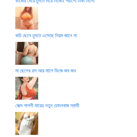
কাজের মেয়ে চুদতে দিয়ে নিজেই পাঁচশো টাকা নিলো
কচি ছেলে চুদতে এসেছে নিয়ম জানে না
মা ছেলের রস আর মালে ভিজে জব জব
সেক্স পাগলী মায়ের নতুন চোদনবাজ স্বামী