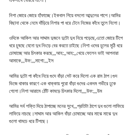
নিশা জোরে জোরে হাঁফাচ্ছে।ইকবাল গিয়ে বসলো আব্দুলের পাশে।আমির
বিছানা থেকে নেমে দাঁড়িয়ে নিশার পা ধরে টেনে নিজের কাঁধে তুলে নিলো।
ওদিকে আকিল আর সাদ্দাম দুজনে দুটো দুধ নিয়ে পড়েছে,এতো জোরে টিপে
ধরে চুষছে যেনো দুধ নিংড়ে বের করতে চাইছে।নিশা ওদের চুলের মুঠি ধরে
চোষাচ্ছে আর চিৎকার করছে,,,আহ:,,আহ:,,খেয়ে ফেলেন ভাই আপনারা
আমাকে,,,উফ:,,,মাগো:,,,ইস
আমির দুটো পা কাঁধে নিয়ে গুদে বাঁড়া সেট করে দিলো এক রাম ঠাপ।গুদ
ভিজে থাকার কারণে এক ধাক্কায় পুরো বাঁড়া গুদের একদম গভীরে ঢুকে
গেলো।নিশা আরামে ঠোঁট কামড়ে চিৎকার দিলো,,,,উফ:,,,উম
আমির সর্ব শক্তি দিয়ে ঠাপাচ্ছে মনের সুখে,,,প্রতিটা ঠাপে দুধ গুলো লাফিয়ে
লাফিয়ে নাচছে।সাদ্দাম আর আকিল বাঁড়া চোষাচ্ছে আর মাঝে মাঝে দুধ
গুলো খামচে ধরে টিপছে।