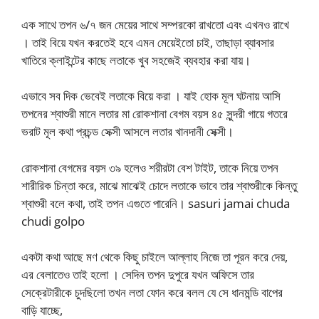
এক সাথে তপন ৬/৭ জন মেয়ের সাথে সম্পরকো রাখতো এবং এখনও রাখে
। তাই বিয়ে যখন করতেই হবে এমন মেয়েইতো চাই, তাছাড়া ব্যাবসার
খাতিরে ক্লাইন্টের কাছে লতাকে খুব সহজেই ব্যবহার করা যায়।
এভাবে সব দিক ভেবেই লতাকে বিয়ে করা । যাই হোক মূল ঘটনায় আসি
তপনের শ্বাশুরী মানে লতার মা রোকশানা বেগম বয়স ৪৫ সুন্দরী গায়ে গতরে
ভরাট মূল কথা প্রচন্ড সেক্সী আসলে লতার খানদানী সেক্সী।
রোকশানা বেগমের বয়স ৩৯ হলেও শরীরটা বেশ টাইট, তাকে নিয়ে তপন
শারীরিক চিন্তা করে, মাঝে মাঝেই চোদে লতাকে ভাবে তার শ্বাশুরীকে কিন্তু
শ্বাশুরী বলে কথা, তাই তপন এগুতে পারেনি। sasuri jamai chuda
chudi golpo
একটা কথা আছে মণ থেকে কিছু চাইলে আল্লাহ নিজে তা পূরন করে দেয়,
এর বেলাতেও তাই হলো । সেদিন তপন দুপুরে যখন অফিসে তার
সেক্রেটারীকে চুদছিলো তখন লতা ফোন করে বলল যে সে ধানমন্ডি বাপের
বাড়ি যাচ্ছে,