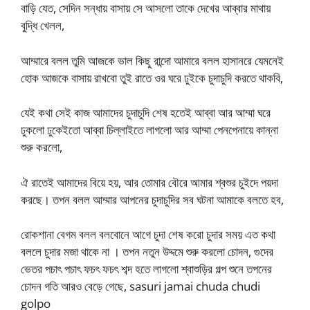
বাড়ি যেত, সেদিন সন্ধায় বাসায় সে আসলো তাকে দেখের আব্বার মাথায়
বুদ্ধি খেলল,
আম্মারে বলল তুমি আজকে ভাল কিছু রান্দো আমারে বলল হাসানরে যেমনেই
হোক আজকে বাসায় রাখবো তুই রাতে ওর ঘরে ঢুইকে চুদাচুদি করতে থাকবি,
যেই কথা সেই কাজ আমাদের চুদাচুদি শেষ হতেই আব্বা আর আম্মা ঘরে
ঢুকলো ঢুকেইতো আব্বা চিল্লাইতে লাগলো আর আম্মা পেনপেনায়ে কান্না
শুরু করলো,
ঐ রাতেই আমাদের বিয়ে হয়, আর তোমার বৌরে আমার শ্বশুর চুইদে পয়দা
করছে। তপন বলল আম্মার আপনের চুদাচুদির সব ঘটনা আমাকে বলতে হব,
রোকশানা বেগম বলল বলবোনে আগে চুদা শেষ করো চুদার সময় এত কথা
বললে চুদার মজা থাকে না । তপন নতুন উদ্দমে শুরু করলো চোদন, গুদের
ভেতর পচাৎ পচাৎ ফচৎ ফচৎ শব্দ হতে লাগলো শ্বাশুড়ির গল্প শুনে তপনের
চোদন গতি আরও বেড়ে গেছে, sasuri jamai chuda chudi
golpo