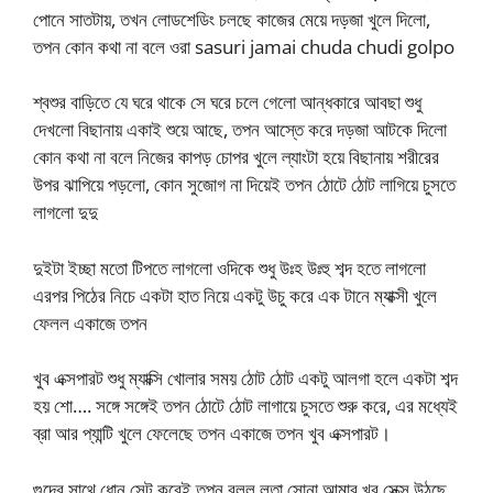
পোনে সাতটায়, তখন লোডশেডিং চলছে কাজের মেয়ে দড়জা খুলে দিলো,
তপন কোন কথা না বলে ওরা sasuri jamai chuda chudi golpo
শ্বশুর বাড়িতে যে ঘরে থাকে সে ঘরে চলে গেলো আন্ধকারে আবছা শুধু
দেখলো বিছানায় একাই শুয়ে আছে, তপন আস্তে করে দড়জা আটকে দিলো
কোন কথা না বলে নিজের কাপড় চোপর খুলে ল্যাংটা হয়ে বিছানায় শরীরের
উপর ঝাপিয়ে পড়লো, কোন সুজোগ না দিয়েই তপন ঠোটে ঠোট লাগিয়ে চুসতে
লাগলো দুদু
দুইটা ইচ্ছা মতো টিপতে লাগলো ওদিকে শুধু উঃহ উঃহু শব্দ হতে লাগলো
এরপর পিঠের নিচে একটা হাত নিয়ে একটু উচু করে এক টানে ম্যাক্সী খুলে
ফেলল একাজে তপন
খুব এক্সপারট শুধু ম্যাক্সি খোলার সময় ঠোট ঠোট একটু আলগা হলে একটা শব্দ
হয় শো…. সঙ্গে সঙ্গেই তপন ঠোটে ঠোট লাগায়ে চুসতে শুরু করে, এর মধ্যেই
ব্রা আর প্যান্টি খুলে ফেলেছে তপন একাজে তপন খুব এক্সপারট।
গুদের সাথে ধোন সেট করেই তপন বলল লতা সোনা আমার খুব সেক্স উঠছে