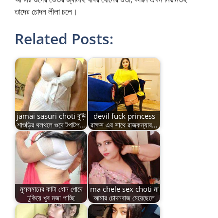
তাদের চোদন লীলা চলে।
Related Posts:
jamai sasuri choti বুড়ি
devil fuck princess
শাশুড়ির থলথলে গুদে টপাটপ…
রাক্ষস এর সাথে রাজকন্যার…
মুসলমানের কাটা ধোন পোদে
ma chele sex choti মা
ঢুকিয়ে খুব মজা পাচ্ছি
আমার চোদনবাজ মেয়েছেলে