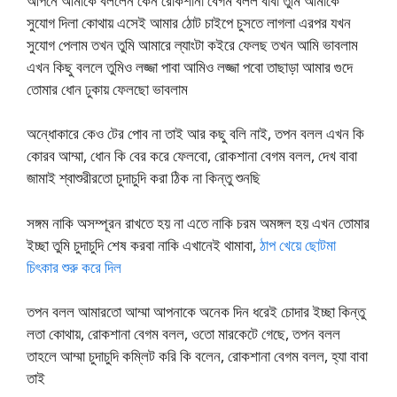
আপনে আমাকে বললেন কেন রোকশানা বেগম বলল বাবা তুমি আমাকে
সুযোগ দিলা কোথায় এসেই আমার ঠোট চাইপে চুসতে লাগলা এরপর যখন
সুযোগ পেলাম তখন তুমি আমারে ল্যাংটা কইরে ফেলছ তখন আমি ভাবলাম
এখন কিছু বললে তুমিও লজ্জা পাবা আমিও লজ্জা পবো তাছাড়া আমার গুদে
তোমার ধোন ঢুকায় ফেলছো ভাবলাম
অন্ধোকারে কেও টের পােব না তাই আর কছু বলি নাই, তপন বলল এখন কি
কোরব আম্মা, ধোন কি বের করে ফেলবো, রোকশানা বেগম বলল, দেখ বাবা
জামাই শ্বাশুরীরতো চুদাচুদি করা ঠিক না কিন্তু শুনছি
সঙ্গম নাকি অসম্পূরন রাখতে হয় না এতে নাকি চরম অমঙ্গল হয় এখন তোমার
ইচ্ছা তুমি চুদাচুদি শেষ করবা নাকি এখানেই থামাবা,
ঠাপ খেয়ে ছোটমা
চিৎকার শুরু করে দিল
তপন বলল আমারতো আম্মা আপনাকে অনেক দিন ধরেই চোদার ইচ্ছা কিন্তু
লতা কোথায়, রোকশানা বেগম বলল, ওতো মারকেটে গেছে, তপন বলল
তাহলে আম্মা চুদাচুদি কম্লিট করি কি বলেন, রোকশানা বেগম বলল, হ্যা বাবা
তাই