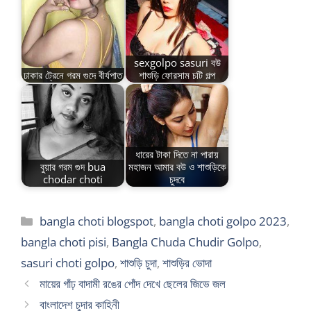
sexgolpo sasuri বউ
ঢাকার ট্রেনে গরম গুদে বীর্যপাত
শাশুড়ি ফোরসাম চটি গল্প
ধারের টাকা দিতে না পারায়
বুয়ার গরম গুদ bua
মহাজন আমার বউ ও শাশুড়িকে
chodar choti
চুদবে
Categories
bangla choti blogspot
,
bangla choti golpo 2023
,
bangla choti pisi
,
Bangla Chuda Chudir Golpo
,
sasuri choti golpo
,
শাশুড়ি চুদা
,
শাশুড়ির ভোদা
মায়ের গাঁঢ় বাদামী রঙের পোঁদ দেখে ছেলের জিভে জল
বাংলাদেশ চুদার কাহিনী