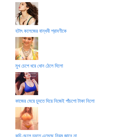
হটাৎ কলেজের বান্ধবী শ্রাবণীকে
মুখ চেপে ধরে ধোন ঠেলে দিলো
কাজের মেয়ে চুদতে দিয়ে নিজেই পাঁচশো টাকা নিলো
কচি ছেলে চুদতে এসেছে নিয়ম জানে না