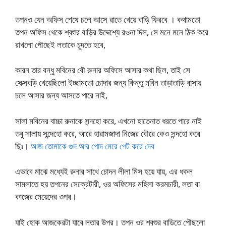
তপনও যেন অফিস শেষে চলে আসে রাতে খেয়ে বাড়ি ফিরবে । কথামতো
তপন অফিস থেকে শ্বশুর বাড়ির উদ্দেশ্যে রওনা দিল, সে মনে মনে ঠিক করে
রাখলো পৌছেই লতাকে চুদতে হবে,
কারন তার বন্ধু মবিনের বৌ রুনার অফিসে আসার কথা ছিল, তাই সে
সেক্সবড়ি খেয়েছিলো ইচ্ছামতো চোদার জন্য কিন্তু মবিন তাড়াতাড়ি বাসায়
চলে আসার জন্য আসতে পারে নাই,
সালা মবিনের বাচ্চা রুনাকে সন্দহো করে, এখনো হাতেনাত ধরতে পারে নাই
তবু সালায় সন্দেহো করে, আরে হারামজাদা নিজের বৌরে কেও সন্দহো করে
ছিঃ।
আজ তোমাকে গুদ আর পোদ মেরে পেট করে দেব
এভাবে মাঝে মধ্যেই রুনার সাথে চোদন লীলা মিস হয়ে যায়, এর ধকল
সামলাতে হয় তপনের সেক্রেটারী, ওর অফিসের মহিলা করমচারী, লতা বা
কাজের মেয়েদের ওপর।
যাই হোক আজকেরটা যাবে লতার উপর। তপন ওর শ্বশুর বাড়িতে পৌছলো