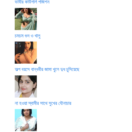
ভাবীর কাউগার্ল পজিশন
চমচম গুদ ও খালু
অল্প বয়সে বান্ধবীর জামা খুলে দুধ চুসিয়েছে
না হওয়া স্বামীর সাথে সুখের যৌনাচার