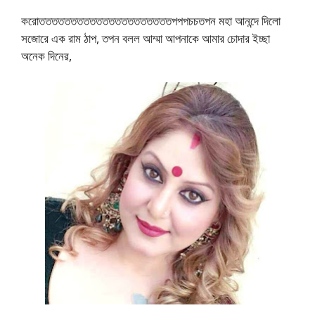
করোতততততততততততততততততততততপপপচচতপন মহা আনন্দে দিলো
সজোরে এক রাম ঠাপ, তপন বলল আম্মা আপনাকে আমার চোদার ইচ্ছা
অনেক দিনের,