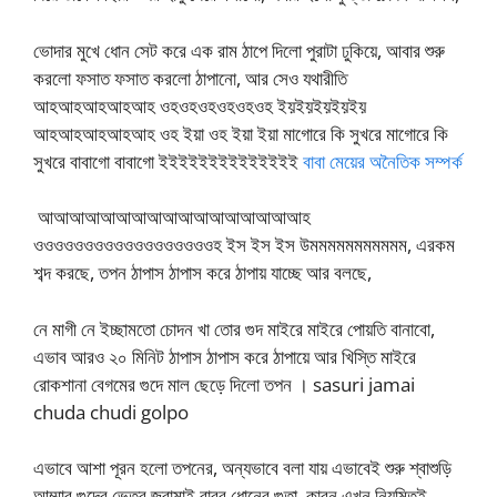
ভোদার মুখে ধোন সেট করে এক রাম ঠাপে দিলো পুরাটা ঢুকিয়ে, আবার শুরু
করলো ফসাত ফসাত করলো ঠাপানো, আর সেও যথারীতি
আহআহআহআহআহ ওহওহওহওহওহওহ ইয়ইয়ইয়ইয়ইয়
আহআহআহআহআহ ওহ ইয়া ওহ ইয়া ইয়া মাগোরে কি সুখরে মাগোরে কি
সুখরে বাবাগো বাবাগো ইইইইইইইইইইইইইই
বাবা মেয়ের অনৈতিক সম্পর্ক
আআআআআআআআআআআআআআআআআহ
ওওওওওওওওওওওওওওওওওওহ ইস ইস ইস উমমমমমমমমমমম, এরকম
শব্দ করছে, তপন ঠাপাস ঠাপাস করে ঠাপায় যাচ্ছে আর বলছে,
নে মাগী নে ইচ্ছামতো চোদন খা তোর গুদ মাইরে মাইরে পোয়তি বানাবো,
এভাব আরও ২০ মিনিট ঠাপাস ঠাপাস করে ঠাপায়ে আর খিস্তি মাইরে
রোকশানা বেগমের গুদে মাল ছেড়ে দিলো তপন । sasuri jamai
chuda chudi golpo
এভাবে আশা পূরন হলো তপনের, অন্যভাবে বলা যায় এভাবেই শুরু শ্বাশুড়ি
আম্মার গুদের ভেতর জ্বামাই বাবর ধোনের গুতা, কারন এখন নিয়মিতই