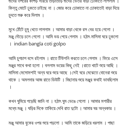
গুদের ওপরের কাপড় সরিয়ে তাড়াতাড়ি গুদের ভেতর বাড়া ঢোকাতে লাগলাম ।
কিন্তু মোটে ঢুকতে চাইছে না । জোর করে ঢোকাতে না ঢোকাতেই বাড়া দিয়ে
চুদতে শুরু করে দিলাম ।
মুখে ঠোঁটে চুমু খেতে লাগলাম । আমার বাড়া থেকে রস বের হয়ে গেলো ।
মঞ্জু দৌড়ে চলে গেলো । আমি ভয় পেয়ে গেলাম । হঠাৎ মাসিমা ঘরে ঢুকলো
। indian bangla coti golpo
আমি চুপচাপ বসে রইলাম । রাতে টিউশনি করতে চলে গেলাম । ফিরে এসে
মঞ্জুর সাথে কথা হলো । বললাম ভয়ের কিছু নেই ।রাতে খাটে শুয়ে আছি ।
মাসিমা মেসোমশাই অন্য ঘরে শুয়ে আছে ।সেই ঘরে মেঝেতে বোনেরা শুয়ে
থাকে । অমলদার আজ রাতে ডিউটি । বিছানায় শুয়ে মঞ্জুর কথাই ভাবছিলাম
।
কখন ঘুমিয়ে পড়েছি জানি না । হঠাৎ ঘুম ভেঙে গেলো । আমার মশারীর
মধ্যে মঞ্জু । ঘড়ির দিকে তাকিয়ে দেখি রাত দুটো । আমার ঘর অন্ধকার ।
মঞ্জু আমার বুকের ওপর শুয়ে পড়লো । আমি তাকে জড়িয়ে ধরলাম । পাছা