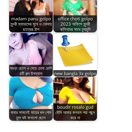
madam panu golpo
office choti golpo
সুন্দরী ম্যাডামের মুখে ও ভোদায়
2023 অফিসে সুন্দরী
ছাত্রের ঠাপ
কলিগদের সাথে চুদাচুদি
বগুড়া ছেলে ও মেয়ে চোদা চোদি
চটি গল্প উপন্যাস
new bangla 3x golpo
boudir rosalo gud
বাবার সামনেই মায়ের গুদ পোদ
বৌদি আমার কনডম পরা পছন্দ
চুদে বউ বানালো ছেলে
করে না