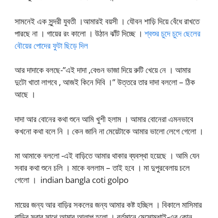
সামনেই এক সুন্দরী যুবতী ।আমারই বয়সী । যৌবন শাড়ি দিয়ে বেঁধে রাখতে
পারছে না । গায়ের রং কালো । উঠান ঝাঁট দিচ্ছে ।
শ্বশুর চুদে চুদে ছেলের
বৌয়ের পোদের ফুটা ছিড়ে দিল
আর দাদাকে বলছে-”এই দাদা ,বেগুন ভাজা দিয়ে রুটি খেয়ে নে । আমার
দুটো খাতা লাগবে , আজই কিনে দিবি ।” উত্তরে তার দাদা বললো – ঠিক
আছে ।
দাদা আর বোনের কথা শুনে আমি খুশী হলাম । আমার বোনেরা এমনভাবে
কখনো কথা বলে নি । কেন জানি না মেয়েটাকে আমার ভালো লেগে গেলো ।
মা আমাকে বললো -এই বাড়িতে আমার থাকার ব্যবস্থা হয়েছে । আমি যেন
সবার কথা শুনে চলি । মাকে বললাম – তাই হবে । মা দুপুরবেলায় চলে
গেলো । indian bangla coti golpo
মায়ের জন্য আর বাড়ির সকলের জন্য আমার কষ্ট হচ্ছিল । বিকালে মাসিমার
বাড়ির সবার সাথে আমার আলাপ হলো । বর্তমানে মেসোমশাই-এর কোন