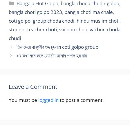
Categories
Bangala Hot Golpo
,
bangla choda chudir golpo
,
bangla choti golpo 2023
,
bangla choti ma chale
,
coti golpo
,
group choda chodi
,
hindu muslim choti
,
student teacher choti
,
vai bon choti
,
vai bon chuda
chudi
তিন মেয়ে বান্ধবীর গুদ চুদলাম coti golpo group
ওর কথা মনে হলে ভোদাটা আমার পাগল হয় যায়
Leave a Comment
You must be
logged in
to post a comment.