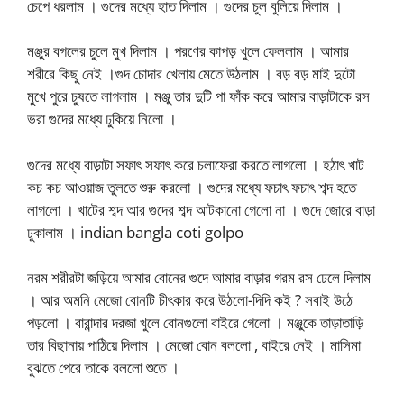
চেপে ধরলাম । গুদের মধ্যে হাত দিলাম । গুদের চুল বুলিয়ে দিলাম ।
মঞ্জুর বগলের চুলে মুখ দিলাম । পরণের কাপড় খুলে ফেললাম । আমার
শরীরে কিছু নেই ।গুদ চোদার খেলায় মেতে উঠলাম । বড় বড় মাই দুটো
মুখে পুরে চুষতে লাগলাম । মঞ্জু তার দুটি পা ফাঁক করে আমার বাড়াটাকে রস
ভরা গুদের মধ্যে ঢুকিয়ে নিলো ।
গুদের মধ্যে বাড়াটা সফাৎ সফাৎ করে চলাফেরা করতে লাগলো । হঠাৎ খাট
কচ কচ আওয়াজ তুলতে শুরু করলো । গুদের মধ্যে ফচাৎ ফচাৎ শব্দ হতে
লাগলো । খাটের শব্দ আর গুদের শব্দ আটকানো গেলো না । গুদে জোরে বাড়া
ঢুকালাম । indian bangla coti golpo
নরম শরীরটা জড়িয়ে আমার বোনের গুদে আমার বাড়ার গরম রস ঢেলে দিলাম
। আর অমনি মেজো বোনটি চীৎকার করে উঠলো-দিদি কই ? সবাই উঠে
পড়লো । বারান্দার দরজা খুলে বোনগুলো বাইরে গেলো । মঞ্জুকে তাড়াতাড়ি
তার বিছানায় পাঠিয়ে দিলাম । মেজো বোন বললো , বাইরে নেই । মাসিমা
বুঝতে পেরে তাকে বললো শুতে ।