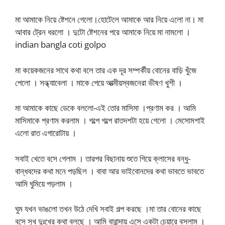
মা আমাকে নিয়ে ষ্টেশনে গেলো।হোটেলে আমাকে আর নিয়ে এলো না। মা
আবার ট্রেন ধরলো । দুটো ষ্টেশনের পরে আমাকে নিয়ে মা নামলো ।
indian bangla coti golpo
মা কয়েকজনের সাথে কথা বলে তার এক দূর সম্পর্কীয় বোনের বাড়ি খুঁজে
পেলো । সন্ধ্যাবেলা । মাকে পেয়ে আত্মীয়স্বজনেরা ভীষণ খুশী ।
মা আমাকে কাছে ডেকে বললো-এই তোর মাসিমা ।প্রণাম কর । আমি
মাসিমাকে প্রণাম করলাম । গল্পে গল্পে রাতদশটা হয়ে গেলো । মেসোমশাই
এলো রাত এগারোটায় ।
সবাই খেতে বসে গেলাম । তারপর বিছানায় শুতে গিয়ে ক্লাসের বন্ধু-
বান্ধবদের কথা মনে পড়ছিল । বাবা আর ভাইবোনদের কথা ভাবতে ভাবতে
আমি ঘুমিয়ে পড়লাম ।
ঘুম যখন ভাঙলো তখন উঠে দেখি সবাই গল্প করছে ।মা তার বোনের কাছে
বসে সুখ দুঃখের কথা বলছে । আমি বারান্দায় এসে একটা চেয়ারে বসলাম ।