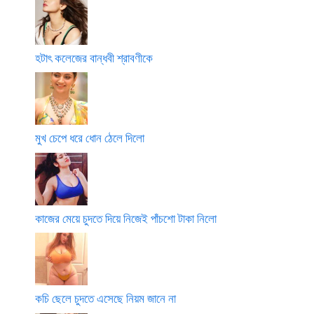
হটাৎ কলেজের বান্ধবী শ্রাবণীকে
মুখ চেপে ধরে ধোন ঠেলে দিলো
কাজের মেয়ে চুদতে দিয়ে নিজেই পাঁচশো টাকা নিলো
কচি ছেলে চুদতে এসেছে নিয়ম জানে না