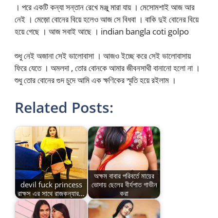
। পরে একটি কন্যা সন্তান রেখে মঞ্জু মারা যায় । মেসোমশাই আজ আর
নেই । মেজ়ো বোনের বিয়ে হলেও আজ সে বিধবা । বাকি দুই বোনের বিয়ে
হয়ে গেছে । আজ সবাই আছে । indian bangla coti golpo
শুধু নেই অজানা সেই ভালোবাসা । আজও ইচ্ছে করে সেই ভালোবাসায়
ফিরে যেতে । অমলদা , তোর বোনকে আমার জীবনসাথী বানানো হলো না ।
শুধু তোর বোনের গুদ চুদে আমি এক ক্ষণিকের স্মৃতি হয়ে রইলাম ।
Related Posts:
অক্ষম বাবার পরিবর্তে মায়ের
devil fuck princess
ভোদায় ছেলের বীর্যপাত গাভীন
রাক্ষস এর সাথে রাজকন্যার…
করা