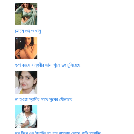
চমচম গুদ ও খালু
অল্প বয়সে বান্ধবীর জামা খুলে দুধ চুসিয়েছে
না হওয়া স্বামীর সাথে সুখের যৌনাচার
দুধ টিপে গুদ ঠাপাচ্ছি না যেন রাস্তায় জোরে গাড়ি চালাচ্ছি