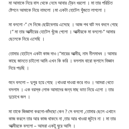
মা আমাকে নিয়ে বাস থেকে নেমে আবার ট্রেন ধরলো । মা তার পরিচিত
ষ্টেশনে আমাকে নিয়ে নামলো ।মা একটা হোটেল খুঁজতে লাগলো ।
মা বললো -” সে নিজে ছোট্টবেলায় এসেছে । আজ পথ ঘাট সব বদলে গেছে
।” মা তার আত্মীয়ের হোটেল খুঁজে পেলো । আত্মীয়কে মা বললো-” আমার
ছেলেকে নিয়ে এসেছি ।
তোমার হোটেলে একটা কাজ দাও।”মায়ের আত্মীয়, নাম নীলমাধব । আমার
কাছে জানতে চাইলো আমি এখন কি করি । বললাম বারো ক্লাসে বিজ্ঞান
নিয়ে পড়ছি ।
শুনে বললো – দুপুর হয়ে গেছে ।খাওয়া দাওয়া করে নাও । আমরা খেতে
বসলাম । এক বয়স্ক লোক আমাদের জন্য মাছ ভাত নিয়ে এলো । তার
দুচোখে জল ।
মা তাকে জিজ্ঞাসা করলো-কাঁদছো কেন ? সে বললো ,তোমার ছেলে এখানে
কাজ করলে তার আর কাজ থাকবে না ,তার আর খাওয়া জুটবে না । মা তার
আত্মীয়কে বললো – আমরা একটু ঘুরে আসি ।