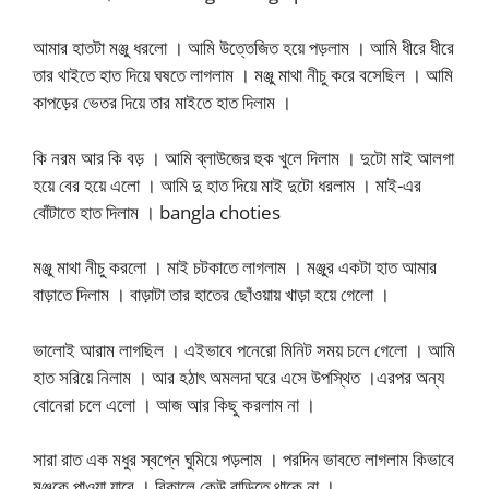
আমার হাতটা মঞ্জু ধরলো । আমি উত্তেজিত হয়ে পড়লাম । আমি ধীরে ধীরে
তার থাইতে হাত দিয়ে ঘষতে লাগলাম । মঞ্জু মাথা নীচু করে বসেছিল । আমি
কাপড়ের ভেতর দিয়ে তার মাইতে হাত দিলাম ।
কি নরম আর কি বড় । আমি ব্লাউজের হুক খুলে দিলাম । দুটো মাই আলগা
হয়ে বের হয়ে এলো । আমি দু হাত দিয়ে মাই দুটো ধরলাম । মাই-এর
বোঁটাতে হাত দিলাম । bangla choties
মঞ্জু মাথা নীচু করলো । মাই চটকাতে লাগলাম । মঞ্জুর একটা হাত আমার
বাড়াতে দিলাম । বাড়াটা তার হাতের ছোঁওয়ায় খাড়া হয়ে গেলো ।
ভালোই আরাম লাগছিল । এইভাবে পনেরো মিনিট সময় চলে গেলো । আমি
হাত সরিয়ে নিলাম । আর হঠাৎ অমলদা ঘরে এসে উপস্থিত ।এরপর অন্য
বোনেরা চলে এলো । আজ আর কিছু করলাম না ।
সারা রাত এক মধুর স্বপ্নে ঘুমিয়ে পড়লাম । পরদিন ভাবতে লাগলাম কিভাবে
মঞ্জুকে পাওয়া যাবে । বিকালে কেউ বাড়িতে থাকে না ।