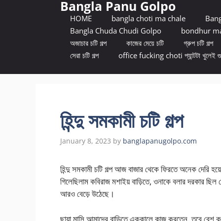
Bangla Panu Golpo
Skip
to
HOME
bangla choti ma chale
Bang
content
Bangla Chuda Chudi Golpo
bondhur ma
অজাচার চটি গল্প
কাজের মেয়ে চটি
গ্রুপ চটি গল্প
সেরা চটি গল্প
office fucking choti প্যান্টটা খুলেই গ
হিন্দু সমকামী চটি গল্প
January 8, 2023
by
banglapanugolpo.com
হিন্দু সমকামী চটি গল্প আজ বাজার থেকে ফিরতে অনেক দেরি 
গিলেছিলাম কবিরাজ মশাইয় বাড়িতে, ওনাকে বলার দরকার ছিল যে ও
আরও বেড়ে উঠেছে।
ছায়া মাসি আমাদের বাড়িতে এককালে কাজ করতেন, তবে বেশ ক