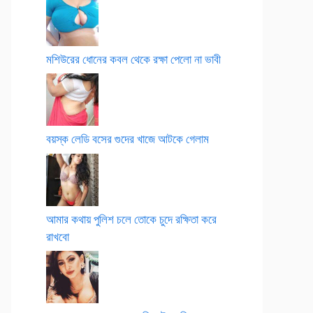
মশিউরের ধোনের কবল থেকে রক্ষা পেলো না ভাবী
বয়স্ক লেডি বসের গুদের খাজে আটকে গেলাম
আমার কথায় পুলিশ চলে তোকে চুদে রক্ষিতা করে
রাখবো