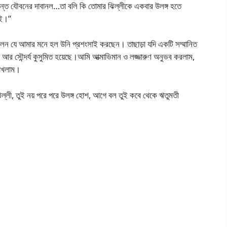
টন্ত যৌবনের দাবানল…তা বলি কি তোমার ঝিল্লীকে একবার উলঙ্গ হতে
াই।”
বললেন যে আমার মনে হল উনি প্রশংসাই করছেন। তাছাড়া যদি একটি সম্মানিত
া আর সৌন্দর্য কুসুমিত হয়েছে।আমি আত্মাভিমান ও লজ্জারুণ অনুভব করলাম,
রাখলাম।
িল্লী, তুই নয় পরে পরে উলঙ্গ হোশ, আগে বল তুই কবে থেকে ঋতুমতী