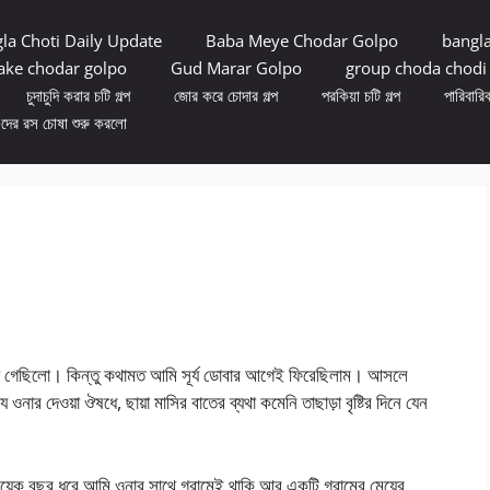
la Choti Daily Update
Baba Meye Chodar Golpo
bangl
ke chodar golpo
Gud Marar Golpo
group choda chodi
চুদাচুদি করার চটি গল্প
জোর করে চোদার গল্প
পরকিয়া চটি গল্প
পারিবারিক
ুদের রস চোষা শুরু করলো
হয়ে গেছিলো। কিন্তু কথামত আমি সূর্য ডোবার আগেই ফিরেছিলাম। আসলে
নার দেওয়া ঔষধে, ছায়া মাসির বাতের ব্যথা কমেনি তাছাড়া বৃষ্টির দিনে যেন
য়েক বছর ধরে আমি ওনার সাথে গ্রামেই থাকি আর একটি গ্রামের মেয়ের