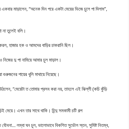
িয়ে একবার মাড়ালেন, “অনেক দিন পরে একটা মেয়ের ভিজে চুলে পা দিলাম”,
থা না তুলেই বলি।
করল, হাজার হক ও আমদের বাড়ির চাকরানি ছিল।
নিজের দু পা নামিয়ে আমার চুল মাড়াল।
া গুরুজনের পায়ের ধূলি মাথায়ে নিয়েছে।
লে উঠলেন, “মেয়েটা ত তোমার প্রসব করা নয়, তাহলে এই ঝিল্লী (কচি কুঁড়ি
়িই মেয়ে। এখন তার সাথে থাকি। হিন্দু সমকামী চটি গল্প
ত যৌবনা… লম্বা ঘন চুল, ভালোভাবে বিকশিত সুডৌল স্তন, সুমিষ্ট নিতম্ব,