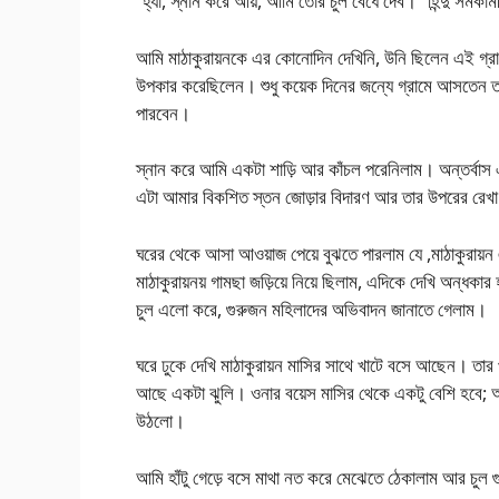
“হ্যাঁ, স্নান করে আয়, আমি তোর চুল বেঁধে দেব।” হিন্দু সমকামী 
আমি মাঠাকুরায়নকে এর কোনোদিন দেখিনি, উনি ছিলেন এই গ্রা
উপকার করেছিলেন। শুধু কয়েক দিনের জন্যে গ্রামে আসতেন 
পারবেন।
স্নান করে আমি একটা শাড়ি আর কাঁচল পরেনিলাম। অন্তর্বাস 
এটা আমার বিকশিত স্তন জোড়ার বিদারণ আর তার উপরের রেখা
ঘরের থেকে আসা আওয়াজ পেয়ে বুঝতে পারলাম যে ,মাঠাকুরায়ন
মাঠাকুরায়নয় গামছা জড়িয়ে নিয়ে ছিলাম, এদিকে দেখি অন্ধকা
চুল এলো করে, গুরুজন মহিলাদের অভিবাদন জানাতে গেলাম।
ঘরে ঢুকে দেখি মাঠাকুরায়ন মাসির সাথে খাটে বসে আছেন। তার 
আছে একটা ঝুলি। ওনার বয়েস মাসির থেকে একটু বেশি হবে; আম
উঠলো।
আমি হাঁটু গেড়ে বসে মাথা নত করে মেঝেতে ঠেকালাম আর চুল গ