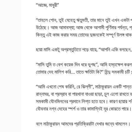
“আজ্ঞে, মাধুরী”
“তাহলে শোন, তুই যেহেতু ঋতুমতী, তার মানে তুই এখন একটা পূর্
উঠেছে। আজ আমাবস্যা; আজ থেকে আগামী পূর্ণিমার পর্যন্ত, প
কিন্তু এই কাজ করার সময় তোদের দুজনকেই সম্পূর্ণ উলঙ্গ থ
ছায়া মাসি একটু অপ্রস্তুতিতে পড়ে যায়ে, “আপনি একি বলছেন,
“মাসি তুমি ত বেশ কয়েক দিন ধরে ভুগছ”, আমি হস্তক্ষেপ করল
তোমার দেহ মালিশ করি… তাতে ক্ষতিটা কি?” হিন্দু সমকামী চটি গ
“আমি এখনো শেষ করিনি, রে ঝিল্লী”, মাঠাকুরায়ন একটি শান্ত
রান্নাঘর, বা প্রস্রাব বা পায়খানা যাওয়া ছাড়া, চুল এলো র
সমকামী যৌনমিলনের প্রদানে লিপ্ত হতে হবে। কারণ ছায়ার শর
যৌবনার নগ্ন দেহের স্পর্শ ও তার কামাগ্নিই দূর কোরতে পারে
বলে মাঠাকুরায়ন আমদের প্রতিক্রিয়াটা দেখার জন্যে থামলেন।