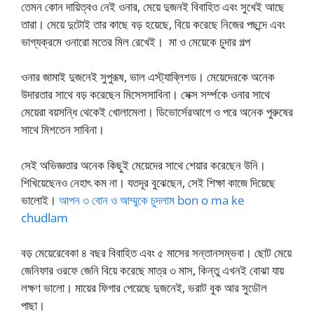
তেমন কোন দায়িত্বও নেই ওনার, মেয়ে দুজনই বিবাহিত এবং সুখেই আছে
তারা। মেয়ে দুটোই তার কাছে বড় হয়েছে, বিয়ে করেছে নিজের পছন্দে এবং
ভাগ্যক্রমে ওনারো মতের মিল রেখেই। মা ও মেয়েকে চুদার গল্প
ওনার জামাই দুজনেই সুপুরূষ, ভাল এস্ট্যাব্লিশড। মেয়েদেরকে অনেক
উদারতার সাথে বড় করেছেন মিসেসসাবিনা। সেক্স সর্ম্পকে ওনার সাথে
মেয়েরা বয়সন্ধি থেকেই খোলামেলা। ডিভোর্সেরআগে ও পরে অনেক পুরুষের
সাথে মিশতেন সাবিনা।
সেই অভিজ্ঞতার অনেক কিছুই মেয়েদের সাথে শেয়ার করেছেন উনি।
শিখিয়েছেনও নেহাৎ কম না। যতদূর বুঝেছেন, সেই শিক্ষা কাজে দিয়েছে
ভালোই।
আপন ৩ বোন ও আম্মুকে চুদলাম bon o ma ke
chudlam
বড় মেয়েরেবেকা ৪ বছর বিবাহিত এবং ৫ মাসের সন্তানসম্ভবা। ছোট মেয়ে
জেনিফার ওরফে জেনি বিয়ে করেছে মাত্র ৩ মাস, কিন্তু এখনই বোঝা যায়
লক্ষণ ভালো। মায়ের ফিগার পেয়েছে দুজনেই, ভরাট বুক আর সুডৌল
পাছা।