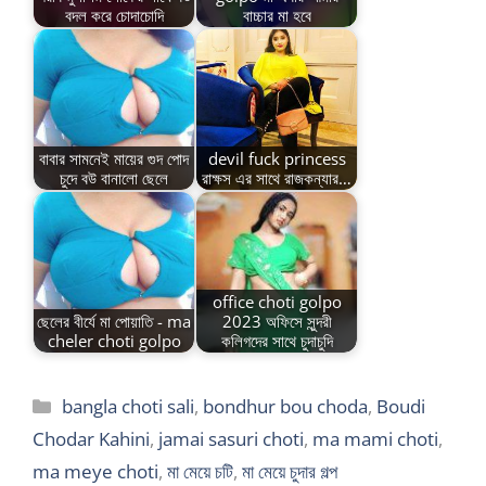
বদল করে চোদাচোদি
বাচ্চার মা হবে
বাবার সামনেই মায়ের গুদ পোদ
devil fuck princess
চুদে বউ বানালো ছেলে
রাক্ষস এর সাথে রাজকন্যার…
office choti golpo
ছেলের বীর্যে মা পোয়াতি - ma
2023 অফিসে সুন্দরী
cheler choti golpo
কলিগদের সাথে চুদাচুদি
Categories
bangla choti sali
,
bondhur bou choda
,
Boudi
Chodar Kahini
,
jamai sasuri choti
,
ma mami choti
,
ma meye choti
,
মা মেয়ে চটি
,
মা মেয়ে চুদার গল্প