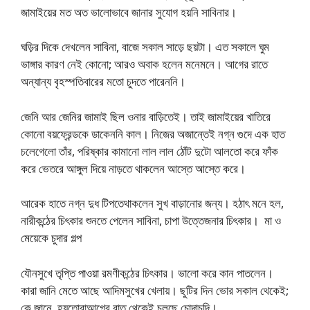
জামাইয়ের মত অত ভালোভাবে জানার সুযোগ হয়নি সাবিনার।
ঘড়ির দিকে দেখলেন সাবিনা, বাজে সকাল সাড়ে ছয়টা। এত সকালে ঘুম
ভাঙ্গার কারণ নেই কোনো; আরও অবাক হলেন মনেমনে। আগের রাতে
অন্যান্য বৃহস্পতিবারের মতো চুদতে পারেননি।
জেনি আর জেনির জামাই ছিল ওনার বাড়িতেই। তাই জামাইয়ের খাতিরে
কোনো বয়ফ্রেন্ডকে ডাকেননি কাল। নিজের অজান্তেই নগ্ন গুদে এক হাত
চলেগেলো তাঁর, পরিষ্কার কামানো লাল লাল ঠোঁট দুটো আলতো করে ফাঁক
করে ভেতরে আঙ্গুল দিয়ে নাড়তে থাকলেন আস্তে আস্তে করে।
আরেক হাতে নগ্ন দুধ টিপতেথাকলেন সুখ বাড়ানোর জন্য। হঠাৎ মনে হল,
নারীকন্ঠের চিৎকার শুনতে পেলেন সাবিনা, চাপা উত্তেজনার চিৎকার। মা ও
মেয়েকে চুদার গল্প
যৌনসুখে তৃপ্তি পাওয়া রমণীকন্ঠের চিৎকার। ভালো করে কান পাতলেন।
কারা জানি মেতে আছে আদিমসুখের খেলায়। ছুটির দিন ভোর সকাল থেকেই;
কে জানে, হয়তোবাআগের রাত থেকেই চলছে চোদাচুদি।