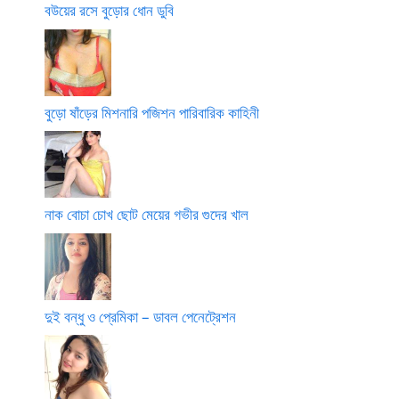
বউয়ের রসে বুড়োর ধোন ডুবি
বুড়ো ষাঁড়ের মিশনারি পজিশন পারিবারিক কাহিনী
নাক বোচা চোখ ছোট মেয়ের গভীর গুদের খাল
দুই বন্ধু ও প্রেমিকা – ডাবল পেনেট্রেশন