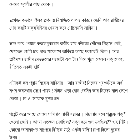
মেয়ের স্বামীর কাছ থেকে।
দুঃখজনকভাবে ঐসব কল্পনায় নিমজ্জিত থাকার কারনে জেনি আর রাজীবের
শেষ কয়টি বাক্যবিনিময় খেয়াল করে শোনেননি সাবিনা।
ভাল করে খেয়াল করলেবুঝতেন রাজীব তার বউয়ের পোঁদের পিছনে নেই,
দেখতেন জেনি চার হাত পায়েবসে তাকিয়ে আছে দরজারই দিকে। আর
তাইযখন রাজীব বেডরুমের দরজাটা এক টান দিয়ে খুলে ফেলল নগ্নদেহে,
রীতিমত একটা হার্ট
এটাকই হল প্রায় মিসেস সাবিনার। আর রাজীব! নিজের শ্বাশুড়ীকে অর্ধ
নগ্ন অবস্থায় দেখে পাথর!! সটান খাড়া ধোন,জেনির আর নিজের মাল লেগে
ভেজা। মা ও মেয়েকে চুদার গল্প
পয়েন্ট করে আছে সোজা সাবিনার নাভী বরাবর। বিছানায় বসে প্রচন্ড শক্*
খেলো জেনি। আম্মা এতক্ষন দেখছিল? নগ্ন হয়ে গুদ ডলছিল?? ওহ শিট।
কোনো জামাকাপড় নাপেয়ে ছিটকে উঠে একটা বালিশ চাপা দিলো বুকের
উপর।