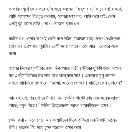
তারপরও মুখে জোর করে হাসি এনে বললেন, “যাহ্* বাবা, কি যে বল! যাকগে,
আমি তোমাদের বিরক্ত করলাম, তোমরা মজা কর, আমি রুমে যাই, দেখি
একটু ঘুম আসে নাকি। মা ও মেয়েকে চুদার গল্প
রাজীব মখ খোলার আগেই জেনি বলে উঠল, “আম্মা! যাচ্ছ কেন? দেখছিলেই
তো সব। দেখে যাও পুরাটা। বেশী সময় লাগবে নাতো আর। ভেতরে এসে
বসো।
তারপর নিজের স্বামীকে, জান, ঠিক আছে না?” রাজীবের মুন্ডিটা তখন বিশাল
বড় একটাপেঁয়াজের মত লাল হয়ে আছেকাম উঠে। একহাতে নুনু ডলতে
ডলতে সাবিনাকে বলল সে, “আম্মা, আসেন ভেতরে। দাঁড়িয়ে কেন দেখবেন?
আমরাই তো, পর তো কেউ না। যান, জেনির পাশেই বিছানায় অনেক জায়গা
আছে, বসুন গিয়ে।” সাবিনা উত্তেজনায় থরথর করেকাঁপছেন তখন।
কোন কথা না বলে মেয়ে আর জামাইয়ের দিকে তাকিয়ে একটা হাসি দিলেন
উনি। তারপর ধীর পায়ে ঢুকে পড়লেন ওদের রুমে।