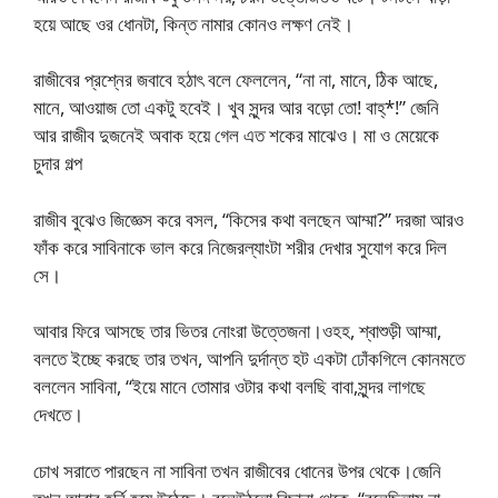
হয়ে আছে ওর ধোনটা, কিন্ত নামার কোনও লক্ষণ নেই।
রাজীবের প্রশ্নের জবাবে হঠাৎ বলে ফেললেন, “না না, মানে, ঠিক আছে,
মানে, আওয়াজ তো একটু হবেই। খুব সুন্দর আর বড়ো তো! বাহ্*!” জেনি
আর রাজীব দুজনেই অবাক হয়ে গেল এত শকের মাঝেও। মা ও মেয়েকে
চুদার গল্প
রাজীব বুঝেও জিজ্ঞেস করে বসল, “কিসের কথা বলছেন আম্মা?” দরজা আরও
ফাঁক করে সাবিনাকে ভাল করে নিজেরল্যাংটা শরীর দেখার সুযোগ করে দিল
সে।
আবার ফিরে আসছে তার ভিতর নোংরা উত্তেজনা।ওহহ, শ্বাশুড়ী আম্মা,
বলতে ইচ্ছে করছে তার তখন, আপনি দুর্দান্ত হট একটা ঢোঁকগিলে কোনমতে
বললেন সাবিনা, “ইয়ে মানে তোমার ওটার কথা বলছি বাবা,সুন্দর লাগছে
দেখতে।
চোখ সরাতে পারছেন না সাবিনা তখন রাজীবের ধোনের উপর থেকে।জেনি