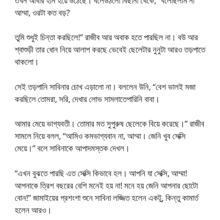
তখন আবার হর্নি হয়ে উঠেছে। বলেউঠলো বিছানা থেকে, “বলেছিলাম না
আম্মা, ওরটা কত বড়?
তুমি শুধুই চিন্তা করছিলে!” রাজীব আর অবাক হতে পারছিল না। বউ আর
শ্বাশুড়ী তার ধোন নিয়ে আলাপ করছে ভেবেই ছেলেটার নুনুটা আরও তড়পাতে
থাকলো।
সেই তড়পানি সাবিনার চোখ এড়ালো না। বললেন উনি, “বেশ ভালই মজা
করছিলে তোমরা, সরি, দেখার লোভ সামলাতেপারিনি বাবা।
আমার মেয়ে ভাগ্যবতী। তোমার মত সুপুরুষ ছেলেকে বিয়ে করেছে।” রাজীব
সামলে নিয়ে বলল, “আমিও কমভাগ্যবান না, আম্মা। জেনি খুব সেক্সি
মেয়ে।” বলে সাবিনাকে আপাদমস্তক দেখল।
“এখন বুঝতে পারছি এত সেক্সি কিভাবে হল। আপনি যা সেক্সি, আম্মা!
আপনাকে ত্রিশ বছরের বেশি মনেই হয় না! মনে হয় জেনি আপনার ছোটো
বোন!” জামাইয়ের প্রশংশা শুনে সাবিনা লজ্জিত হলেন একটু, কিন্তু কামার্ত
হলেন আরও।