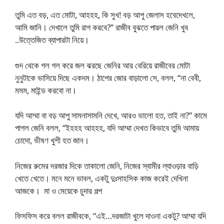
তুমি এত বড়, এত মোটা, আহহহ, কি সুখ! বড় আপু জেলাস হবেদেখলে,
আমি জানি। দেখালে তুমি রাগ করবে?” রাজীব বুঝতে পারল জেনি খুব
..উত্তেজিত ব্যাপারটা নিয়ে।
গুদ থেকে গল গল করে জল ঝরছে জেনির আর বেরিয়ে রাজীবের মোটা
নুনুটাকে ভাসিয়ে দিছে একদম। ঠাপের জোর বাড়ালো সে, বলল, “না বেবী,
মমম, মাইন্ড করবো না।
যদি আম্মা বা বড় আপু সামনাসামনি দেখে, আরও ভালো হত, তাই না?” কামে
পাগল জেনি বলল, “ইহহহ আহহহ, যদি আম্মা দেখত কিভাবে তুমি আমায়
চোদো, ভীষণ খুশী হত জান।
নিজের রুমের দরজার দিকে তাকালো জেনি, নিজের স্বামীর ল্যাওড়ার বাড়ি
খেতে খেতে। মনে মনে ভাবল, একটু দুঃসাহসিক কাজ করেই দেখিনা
আজকে। মা ও মেয়েকে চুদার গল্প
ফিসফিস করে বলল রাজীবকে, “এই…দরজাটা খুলে দাওনা একটু? আম্মা যদি