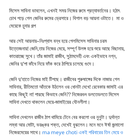
মিসেস সাবিনা ভাবলেন, এখনই সময় নিজের রুমে প্রত্যাবর্তনের। হঠাৎ
চোখ পড়ে গেল জেনির রুমের ড্রেসারে। বিশাল বড় আয়না ওটাতে। মা ও
মেয়েকে চুদার গল্প
আর সেই আয়নায়–নিঃশ্বাস বন্ধ হয়ে গেলমিসেস সাবিনার চরম
উত্তেজনায়! জেনি,তার নিজের মেয়ে, সম্পূর্ণ উলঙ্গ হয়ে শুয়ে আছে বিছানায়,
কাতরাচ্ছে সুখে। তাঁর জামাই রাজীব, সুঠামদেহী এবং একইভাবে নগ্ন,
জেনির দু’পা কাঁধে নিয়ে ফাঁক করে ঠাপিয়ে চলেছে গুদে।
জেনি দু’হাতে নিজের মাই টিপছে। রাজীবের পুরুষাঙ্গের দিকে নাজার গেল
সাবিনার, রীতিমতো আঁতকে উঠলেন ওর ধোনটা দেখে! রেবেকার জামাই এর
কাছে কিছুই না! পারছে কিভাবে জেনি?? নিজেরগুদ ডলতেডলতে মিসেস
সাবিনা দেখতে থাকলেন মেয়ে-জামাইয়ের যৌনলীলা।
সাবিনা দেখলেন রাজীব ঠাপ থামিয়ে টেনে বের করলো ওর নুনুটা। দুর্দান্ত
লম্বা আর মোটা, ভয়ঙ্কর শক্ত, দেখেই বুঝলেন। মনে মনে ঈর্ষা জন্মালো
নিজেরমেয়ের সাথে।
ma meye choti একই পরিবারের তিন মেয়ে ও