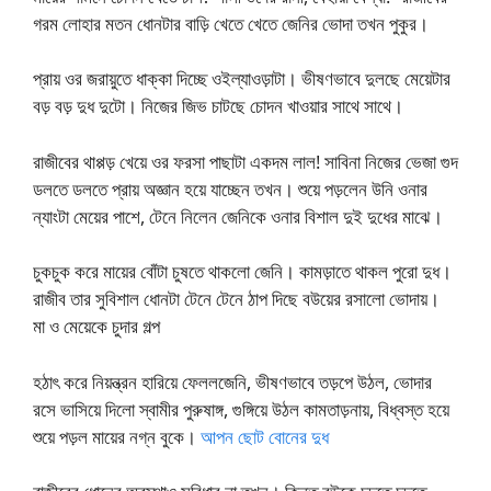
গরম লোহার মতন ধোনটার বাড়ি খেতে খেতে জেনির ভোদা তখন পুকুর।
প্রায় ওর জরায়ুতে ধাক্কা দিচ্ছে ওইল্যাওড়াটা। ভীষণভাবে দুলছে মেয়েটার
বড় বড় দুধ দুটো। নিজের জিভ চাটছে চোদন খাওয়ার সাথে সাথে।
রাজীবের থাপ্পড় খেয়ে ওর ফরসা পাছাটা একদম লাল! সাবিনা নিজের ভেজা গুদ
ডলতে ডলতে প্রায় অজ্ঞান হয়ে যাচ্ছেন তখন। শুয়ে পড়লেন উনি ওনার
ন্যাংটা মেয়ের পাশে, টেনে নিলেন জেনিকে ওনার বিশাল দুই দুধের মাঝে।
চুকচুক করে মায়ের বোঁটা চুষতে থাকলো জেনি। কামড়াতে থাকল পুরো দুধ।
রাজীব তার সুবিশাল ধোনটা টেনে টেনে ঠাপ দিছে বউয়ের রসালো ভোদায়।
মা ও মেয়েকে চুদার গল্প
হঠাৎ করে নিয়ন্ত্রন হারিয়ে ফেললজেনি, ভীষণভাবে তড়পে উঠল, ভোদার
রসে ভাসিয়ে দিলো স্বামীর পুরুষাঙ্গ, গুঙ্গিয়ে উঠল কামতাড়নায়, বিধ্বস্ত হয়ে
শুয়ে পড়ল মায়ের নগ্ন বুকে।
আপন ছোট বোনের দুধ