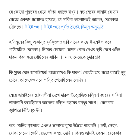
যে কোনো পুরুষের ধোনে কাঁপন ধরাতে বাধ্য। বড় মেয়ের জামাই যে তার
মেয়ের একদম মনোমত হয়েছে, তা সাবিনা ভালোমতই জানেন, রেবেকার
দৌলতে।
টাইট গুদ | টাইট গুদে প্রতি ঠাপেই ভিন্ন অনুভূতি
হানিমুনের কিছু একান্ত ব্যক্তিগত ছবি মায়ের কাছে ই-মেইল করে
পাঠিয়েছিল রেবেকা। নিজের মেয়েকে চোদন খেতে দেখার ছবি দেখে ওদিন
দারুন গরম হয়ে গেছিলেন সাবিনা। মা ও মেয়েকে চুদার গল্প
কি সুন্দর ধোন জামাইয়ের! আরচোদেও কি দারুণ! মেয়েটা তার মতো করেই নুনু
চোষে, তা দেখেও মনে শান্তি পেয়েছিলেন সেদিন।
মেয়ে জামাইয়ের চোদনলীলা দেখে দারুণ উত্তেজিত চল্লিশ বছরের সাবিনা
লাগালাগি করেছিলেন ভাগ্নের চব্বিশ বছরের বন্ধুর সাথে। রেবেকার
ব্যাপারে নিশ্চিন্ত উনি।
তবে জেনির ব্যাপারে এখনও ভালমত বুঝে উঠতে পারেননি। হ্যাঁ, নেহাৎ
বোকা মেয়েনা জেনি, ছেলেও কমচোদেনি। কিন্তু জামাই কেমন, রেবেকার