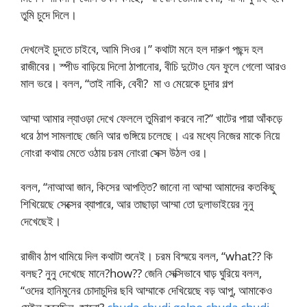
তুমি চুদে দিলে।
দেখলেই চুদতে চাইবে, আমি সিওর।” কথাটা মনে হল দারুণ পছন্দ হল
রাজীবের। স্পীড বাড়িয়ে দিলো ঠাপানোর, বীচি দুটোও যেন ফুলে গেলো আরও
মাল ভরে। বলল, “তাই নাকি, বেবী? মা ও মেয়েকে চুদার গল্প
আম্মা আমার ল্যাওড়া দেখে ফেললে তুমিরাগ করবে না?” খাটের পায়া আঁকড়ে
ধরে ঠাপ সামলাছে জেনি আর গুঙ্গিয়ে চলেছে। এর মধ্যে নিজের মাকে নিয়ে
নোংরা কথায় মেতে ওঠায় চরম নোংরা সেক্স উঠল ওর।
বলল, “নাআআ জান, কিসের আপত্তি? জানো না আম্মা আমাদের কতকিছু
শিখিয়েছে সেক্সের ব্যাপারে, আর তাছাড়া আম্মা তো দুলাভাইয়ের নুনু
দেখেছেই।
রাজীব ঠাপ থামিয়ে দিল কথাটা শুনেই। চরম বিস্ময়ে বলল, “what?? কি
বলছ? নুনু দেখেছে মানে?how?? জেনি সেক্সিভাবে ঘাড় ঘুরিয়ে বলল,
“ওদের হানিমুনের চোদাচুদির ছবি আম্মাকে দেখিয়েছে বড় আপু, আমাকেও