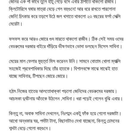
জেনির এক পা কাঁধে তুলে হাঁটু গেড়ে বসে এবার ঠাপাতে থাকলো রাজীব।
ক্লিটোরিসে ঘষার মাত্রা বেড়ে গেল বহুগুনে! আর ধরে রাখতে পারলোনা
জেনি! চিৎকার করে তড়পে উঠে জল খসাতে থাকলো ২৩ বছরের ফর্সা সেক্সি
মেয়েটা।
ফসফস করে আরও জোরে গুদ মারতে থাকলো রাজীব। ঠিক সেই সময় ওদের
বেডরুমের দরজার বাইরে দাঁড়িয়ে ভীষণভাবে ভোদা ডলছেন মিসেস সাবিনা।
মেয়ের মাল ফেলার মূহুর্ত্ত মিস করেনন উনি। সামনে বোতাম খোলা ম্যাক্সি
সহজেই প্রবেশাধিকার দিছে তাঁর হাতকে। বিশালবক্ষে মাঝে মাঝেই হাত
যাচ্ছে সাবিনার, টিপছেন জোরে জোরে।
হঠাৎ নিজের হাতের আলতোধাক্কা পড়লো জেনিদের বেডরুমের দরজায়।
আচমকা দুর্ঘটনায় আঁতকে উঠলেন .সাবিনা। ধরা পড়েই গেলেন বুঝি এবার।
কিন্তু না, অবাক সাবিনা দেখলেন, নিঃশব্দে একটু ফাঁক হয়ে গেলো দরজাটা।
আধো অন্ধকার ঘর, পর্দাটা টানা, বিছানাটাও দেখা যাচ্ছেনা, কিন্তু চোদনের
শব্দটা বেড়ে গেলো বহুগুনে।