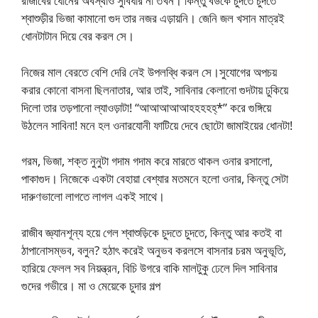
রাজীবের ধোনের অবস্থাও সুবিধার না তখন। কিন্তু বউকে চুদতে চুদতে
শ্বাশুড়ীর ভিজা কামানো গুদ তার নজর এড়ায়নি। জেনি জল খসান মাত্রই
ধোনটাটান দিয়ে বের করল সে।
নিজের মাল বেরতে বেশি দেরি নেই উপলব্ধি করল সে।সুযোগের অপচয়
করার কোনো বাসনা ছিলনাতার, আর তাই, সাবিনার কেলানো গুদটায় ঢুকিয়ে
দিলো তার তড়পানো ল্যাওড়াটা! “আআআআআহহহহহ্*” করে গুঙ্গিয়ে
উঠলেন সাবিনা! মনে হল ওনারযোনী ফাটিয়ে দেবে ছোটো জামাইয়ের ধোনটা!
গরম, ভিজা, শক্ত নুনুটা গদাম গদাম করে মারতে থাকল ওনার রসালো,
পাকাগুদ। নিজেকে একটা বেহায়া বেশ্যার মতমনে হলো ওনার, কিন্তু সেটা
দারুণভালো লাগতে লাগল একই সাথে।
রাজীব জ্ঞ্যানশূন্য হয়ে গেল শ্বাশুড়িকে চুদতে চুদতে, কিন্তু আর কতই বা
ঠাপানোসম্ভব, বলুন? হঠাৎ করেই অনুভব করলসে বাসনার চরম অনুভূতি,
হারিয়ে ফেলল সব নিয়ন্ত্রন, বিচি উগরে বাকি মালটুকু ঢেলে দিল সাবিনার
গুদের গভীরে। মা ও মেয়েকে চুদার গল্প