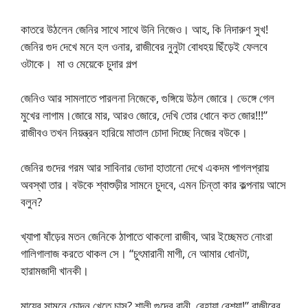
কাতরে উঠলেন জেনির সাথে সাথে উনি নিজেও। আহ, কি নিদারুণ সুখ!
জেনির গুদ দেখে মনে হল ওনার, রাজীবের নুনুটা বোধহয় ছিঁড়েই ফেলবে
ওটাকে। মা ও মেয়েকে চুদার গল্প
জেনিও আর সামলাতে পারলনা নিজেকে, গুঙ্গিয়ে উঠল জোরে। ভেঙ্গে গেল
মুখের লাগাম।জোরে মার, আরও জোরে, দেখি তোর ধোনে কত জোর!!!”
রাজীবও তখন নিয়ন্ত্রন হারিয়ে মাতাল চোদা দিচ্ছে নিজের বউকে।
জেনির গুদের গরম আর সাবিনার ভোদা হাতানো দেখে একদম পাগলপ্রায়
অবস্থা তার। বউকে শ্বাশুড়ীর সামনে চুদবে, এমন চিন্তা কার কল্পনায় আসে
বলুন?
খ্যাপা ষাঁড়ের মতন জেনিকে ঠাপাতে থাকলো রাজীব, আর ইচ্ছেমত নোংরা
গালিগালাজ করতে থাকল সে। “চুৎমারানী মাগী, নে আমার ধোনটা,
হারামজাদী খানকী।
মায়ের সামনে চোদন খেতে চাস? শালী গুদের রানী, বেহায়া বেশ্যা!” রাজীবের