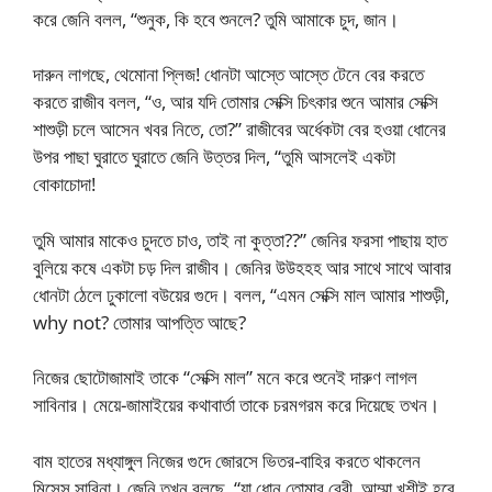
করে জেনি বলল, “শুনুক, কি হবে শুনলে? তুমি আমাকে চুদ, জান।
দারুন লাগছে, থেমোনা প্লিজ! ধোনটা আস্তে আস্তে টেনে বের করতে
করতে রাজীব বলল, “ও, আর যদি তোমার সেক্সি চিৎকার শুনে আমার সেক্সি
শাশুড়ী চলে আসেন খবর নিতে, তো?” রাজীবের অর্ধেকটা বের হওয়া ধোনের
উপর পাছা ঘুরাতে ঘুরাতে জেনি উত্তর দিল, “তুমি আসলেই একটা
বোকাচোদা!
তুমি আমার মাকেও চুদতে চাও, তাই না কুত্তা??” জেনির ফরসা পাছায় হাত
বুলিয়ে কষে একটা চড় দিল রাজীব। জেনির উউহহহ আর সাথে সাথে আবার
ধোনটা ঠেলে ঢুকালো বউয়ের গুদে। বলল, “এমন সেক্সি মাল আমার শাশুড়ী,
why not? তোমার আপত্তি আছে?
নিজের ছোটোজামাই তাকে “সেক্সি মাল” মনে করে শুনেই দারুণ লাগল
সাবিনার। মেয়ে-জামাইয়ের কথাবার্তা তাকে চরমগরম করে দিয়েছে তখন।
বাম হাতের মধ্যাঙ্গুল নিজের গুদে জোরসে ভিতর-বাহির করতে থাকলেন
মিসেস সাবিনা। জেনি তখন বলছে, “যা ধোন তোমার বেবী, আম্মা খুশীই হবে