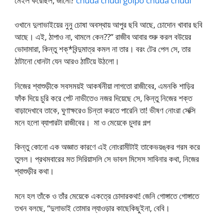
মেইল করেছিল, জানো?
chuda chudi golpo chuda chudi
ওখানে দুলাভাইয়ের নুনু চোষা অবস্থায় আপুর ছবি আছে, চোদোন খাবার ছবি
আছে। এই, ঠাপাও না, থামলে কেন??” রাজীব আবার শুরু করল বউয়ের
ভোদামারা, কিন্তু শক্*বিন্দুমাত্র কমল না তার। বরং টের পেল সে, তার
ঠাটানো ধোনটা যেন আরও ঠাটিয়ে উঠলো।
নিজের শ্বাশুড়ীকে সবসময়ই আকর্ষনীয়া লাগতো রাজীবের, এমনকি শাড়ির
ফাঁক দিয়ে চুরি করে পেট নাভীতেও নজর দিয়েছে সে, কিন্তু নিজের শক্ত
বাড়াদেখাবে তাকে, ঘুণাক্ষরেও চিন্তা করতে পারেনি তা! ভীষণ নোংরা সেক্সি
মনে হলো ব্যাপারটা রাজীবের। মা ও মেয়েকে চুদার গল্প
কিন্তু কোনো এক অজ্ঞাত কারণে এই নোংরামীটাই তাকেভয়ঙ্কর গরম করে
তুলল। প্রথমবারের মত সিরিয়াসলি সে ভাবল মিসেস সাবিনার কথা, নিজের
শ্বাশুড়ীর কথা।
মনে হল তাঁকে ও তাঁর মেয়েকে একত্রে চোদারকথা! জেনি গোঙ্গাতে গোঙ্গাতে
তখন বলছে, “দুলাভাই তোমার ল্যাওড়ার কাছেকিছুইনা, বেবি।