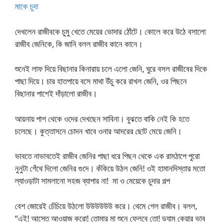
মাকে চুদা
দেখলেন রাজীবকে চুমু খেতে মেয়ের ভোদার ঠোঁটে। কোলে করে উঠে বসালো
রাজীব জেনিকে, কি জানি বলল রাজীব কানে কানে।
শুনেই লাফ দিয়ে বিছানার কিনারায় চলে এলো জেনি, ঘুরে বসল রাজীবের দিকে
পাছা দিয়ে। চার হাতপায়ে বসে মাথা উঁচু করে রাখল জেনি, ওর পিছনে
বিছানার পাশেই দাঁড়ালো রাজীব।
আয়নায় পাশ থেকে ওদের দেখছেন সাবিনা। বুঝতে বাকি নেই কি হতে
চলেছে। কুত্তাসনে চোদন খাবে ওনার আদরের ছোট মেয়ে জেনি।
ভাবতে নাভাবতেই রাজীব জেনির পাছা ধরে পিছন থেকে এক রামঠাপে পুরো
নুনুটা গেঁথে দিলো জেনির গুদে। কঁকিয়ে উঠল জেনি! ওই হামানদিস্তার মতো
ল্যাওড়াটা সামলানো সহজ ব্যাপার না! মা ও মেয়েকে চুদার গল্প
বেশ জোরেই চেঁচিয়ে উঠলো উউউউউউ করে। থেমে গেল রাজীব। বলল,
“এই! আস্তে আওয়াজ করো! তোমার মা শুনে ফেলবে তো! ড্যাম কেয়ার ভাব