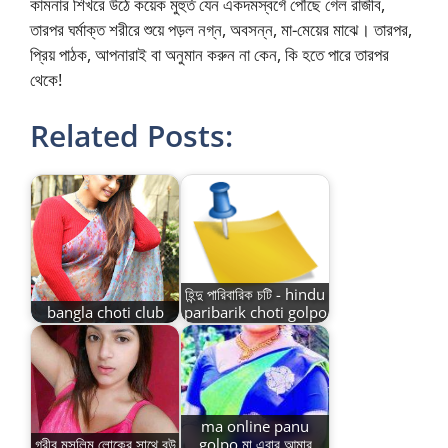
কামনার শিখরে উঠে কয়েক মুহুর্ত যেন একদমস্বর্গে পৌঁছে গেল রাজীব,
তারপর ঘর্মাক্ত শরীরে শুয়ে পড়ল নগ্ন, অবসন্ন, মা-মেয়ের মাঝে। তারপর,
প্রিয় পাঠক, আপনারাই বা অনুমান করুন না কেন, কি হতে পারে তারপর
থেকে!
Related Posts:
হিন্দু পারিবারিক চটি - hindu
bangla choti club
paribarik choti golpo
ma online panu
গরীব মুসলিম লোকের সাথে বউ
golpo মা এবার আমার