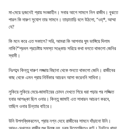
মা-মেয়ে দুজনেই প্রায় সংজ্ঞাহীন। সবার আগে সামলে নিল রাজীব। বুঝতে
পারল কি দারুণ সুযোগ তার সামনে। তাড়াতাড়ি বলে উঠলো, “ওহ্*, আম্মা
যে?
কি মনে করে এত সকালে? সরি, আমরা কি আপনার ঘুম ভাঙ্গিয়ে দিলাম
নাকি?”প্রবল প্রচেষ্টায় সমস্ত সঙ্কোচ সরিয়ে কথা বলতে থাকলো জেনির
স্বামী।
নিঃশব্দে কিন্তু দারুণ লজ্জায় বিছানা থেকে শুনতে থাকলো জেনি। রাজীবের
কাছ থেকে এমন প্রায় নির্বিকার আচরন আসা করেননি সাবিনা।
লুকিয়ে লুকিয়ে মেয়ে-জামাইয়ের চোদন দেখতে গিয়ে ধরা পড়ার পর লজ্জিত
হবার আশঙ্কা ছিল ওনার। কিন্তু জামাই এত সাধারন আচরণ করবে,
তাছিল ওনার চিন্তার বাইরে।
উনি উপলব্ধিকরলেন, প্রায় নগ্ন দেহে রাজীবের সামনে দাঁড়ানো উনি।
আরও দেখলেন রাজীব শুধু উলঙ্গ নয়, চরম উত্তেজিতও বটে। টনটনে খাড়া