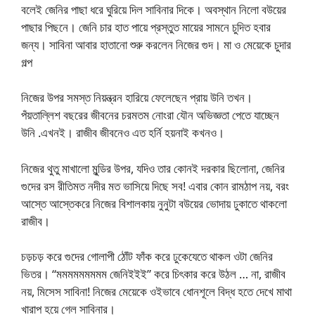
বলেই জেনির পাছা ধরে ঘুরিয়ে দিল সাবিনার দিকে। অবস্থান নিলো বউয়ের
পাছার পিছনে। জেনি চার হাত পায়ে প্রস্তুত মায়ের সামনে চুদিত হবার
জন্য। সাবিনা আবার হাতানো শুরু করলেন নিজের গুদ। মা ও মেয়েকে চুদার
গল্প
নিজের উপর সমস্ত নিয়ন্ত্রন হারিয়ে ফেলেছেন প্রায় উনি তখন।
পঁয়তাল্লিশ বছরের জীবনের চরমতম নোংরা যৌন অভিজ্ঞতা পেতে যাচ্ছেন
উনি .এখনই। রাজীব জীবনেও এত হর্নি হয়নাই কখনও।
নিজের থুতু মাখালো মুন্ডির উপর, যদিও তার কোনই দরকার ছিলোনা, জেনির
গুদের রস রীতিমত নদীর মত ভাসিয়ে দিছে সব! এবার কোন রামঠাপ নয়, বরং
আস্তে আস্তেকরে নিজের বিশালকায় নুনুটা বউয়ের ভোদায় ঢুকাতে থাকলো
রাজীব।
চড়চড় করে গুদের গোলাপী ঠোঁট ফাঁক করে ঢুকেযেতে থাকল ওটা জেনির
ভিতর। “মমমমমমমমম জেনিইইই” করে চিৎকার করে উঠল … না, রাজীব
নয়, মিসেস সাবিনা! নিজের মেয়েকে ওইভাবে ধোনশূলে বিদ্ধ হতে দেখে মাথা
খারাপ হয়ে গেল সাবিনার।