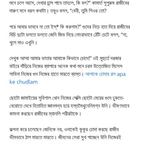
শুনে চলে আসে, দেখার চান্স পাবে তাহলে, কি বল?” কামার্ত সুপুরুষ রাজীবের
দারুণ মনে ধরল কথাটা। তবুও বলল, “বেবী, তুমি শিওর তো?
পরে আবার ভাববে না তো ইস্* কি করলাম?” গুদের নিচে হাত দিয়ে রাজীবের
বিচি দুটো ডলতে ডলতে জেনি জিভ দিয়ে নোংরাভাবে ঠোঁট চেটে বলল, “না,
খুলে দাও এখুনি।
দেখুক আম্মা আমার ভাতার আমাকে কিভাবে চোদে!” ওই মুহুর্তে দরজার
বাইরে দাঁড়িয়ে নিজের ব্যাপারে অনেক কথা শুনে চরম উত্তেজিত মিসেস
সাবিনা নিজের গুদ নিজের হাতে মারতে ব্যস্ত।
আপাকে চোদার গল্প apa
ke chudlam
ছোটো জামাইয়ের সুবিশাল ধোন নিজের সেক্সি ছোটো মেয়ের গুদে ঢুকতে-
বেরোতে দেখে হিতাহিত জ্ঞানশুন্য হয়ে হস্তমৈথুনেনিমগ্ন উনি। ভীষণভাবে
কামনা করছেন রাজীবের ম্যানলি শরীরটাকে।
কল্পনা করে চলেছেন জেনিকে নয়, ওনাকেই কুকুর চোদা করছে রাজীব
ভীমভাবে ঠাপ মারতে মারতে। জীবনের সেরা সুখ পাচ্ছেন উনি নিজেরই