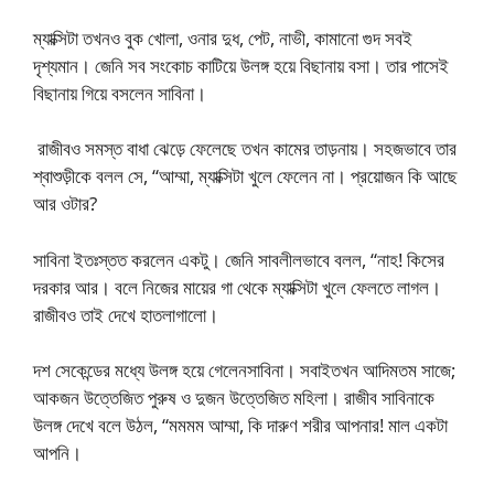
ম্যাক্সিটা তখনও বুক খোলা, ওনার দুধ, পেট, নাভী, কামানো গুদ সবই
দৃশ্যমান। জেনি সব সংকোচ কাটিয়ে উলঙ্গ হয়ে বিছানায় বসা। তার পাসেই
বিছানায় গিয়ে বসলেন সাবিনা।
রাজীবও সমস্ত বাধা ঝেড়ে ফেলেছে তখন কামের তাড়নায়। সহজভাবে তার
শ্বাশুড়ীকে বলল সে, “আম্মা, ম্যাক্সিটা খুলে ফেলেন না। প্রয়োজন কি আছে
আর ওটার?
সাবিনা ইতঃস্তত করলেন একটু। জেনি সাবলীলভাবে বলল, “নাহ! কিসের
দরকার আর। বলে নিজের মায়ের গা থেকে ম্যাক্সিটা খুলে ফেলতে লাগল।
রাজীবও তাই দেখে হাতলাগালো।
দশ সেকেন্ডের মধ্যে উলঙ্গ হয়ে গেলেনসাবিনা। সবাইতখন আদিমতম সাজে;
আকজন উত্তেজিত পুরুষ ও দুজন উত্তেজিত মহিলা। রাজীব সাবিনাকে
উলঙ্গ দেখে বলে উঠল, “মমমম আম্মা, কি দারুণ শরীর আপনার! মাল একটা
আপনি।