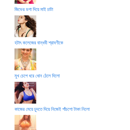
জিভের ডগা দিয়ে মাই চাটা
হটাৎ কলেজের বান্ধবী শ্রাবণীকে
মুখ চেপে ধরে ধোন ঠেলে দিলো
কাজের মেয়ে চুদতে দিয়ে নিজেই পাঁচশো টাকা নিলো