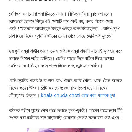
বেশিক্ষণ লাগলোনা গলা চিনতে ওনার। বিস্মিত সাবিনা বুঝতে পারলেন
চরমভাবে চোদনে লিপ্ত ওই মেয়েটি আর কেউ নয়, ওনার নিজের মেয়ে
জেনি!! “মমমমম আআহহহ উহহহ ওহহহ আআউউউহহহ”… বালিশ মুখে
চাপা দিয়ে নিজের স্বামী রাজীবের চোদন খেয়ে চলছে জেনি ওই মূহুর্তে।
ছয় ফুট লম্বা রাজীব তার সাড়ে সাত ইঞ্চি লম্বা বাড়াটা ভালোই ব্যবহার করে
চলেছে নিজের স্ত্রীর যোনিতে। জেনির পাছার নিচে বালিশ দিয়ে ভোদাটা
কেলিয়ে রেখে ষাঁড়ের মতন গাদন দিয়েচলেছে হ্যান্ডসাম রাজীব।
জেনি স্বামীর পাছার উপর হাত রেখে খামচে ধরছে থেকে থেকে, টেনে আনছে
নিজের গুদের উপর। ঠোঁট কামড়ে ধরেও সামলাতেপারছে না নিজের
যৌনসুখের চিৎকার।
khala chuda choti জোর করে খালাকে চুদা
ঘর্মাক্ত শরীরে সুখের সেক্স করে চলেছে যুবক-যুবতী। আগের রাতে দুবার বীর্য
স্থলন করা রাজীবের মাল তাড়াতাড়ি বেরোবার কোনই সম্ভাবনা নেই এখন।