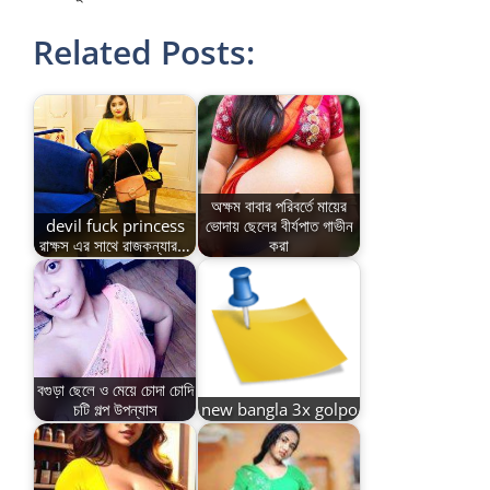
Related Posts:
অক্ষম বাবার পরিবর্তে মায়ের
devil fuck princess
ভোদায় ছেলের বীর্যপাত গাভীন
রাক্ষস এর সাথে রাজকন্যার…
করা
বগুড়া ছেলে ও মেয়ে চোদা চোদি
চটি গল্প উপন্যাস
new bangla 3x golpo