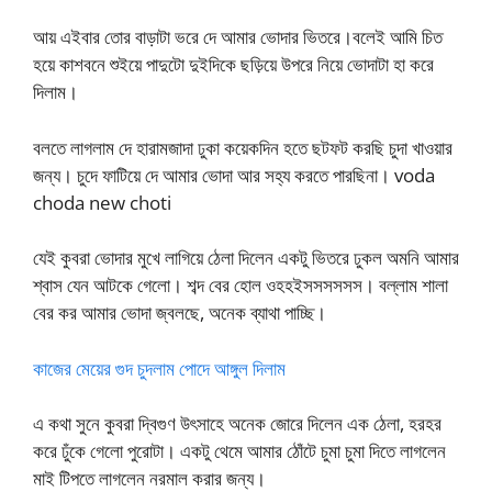
আয় এইবার তোর বাড়াটা ভরে দে আমার ভোদার ভিতরে।বলেই আমি চিত
হয়ে কাশবনে শুইয়ে পাদুটো দুইদিকে ছড়িয়ে উপরে নিয়ে ভোদাটা হা করে
দিলাম।
বলতে লাগলাম দে হারামজাদা ঢুকা কয়েকদিন হতে ছটফট করছি চুদা খাওয়ার
জন্য। চুদে ফাটিয়ে দে আমার ভোদা আর সহ্য করতে পারছিনা। voda
choda new choti
যেই কুবরা ভোদার মুখে লাগিয়ে ঠেলা দিলেন একটু ভিতরে ঢুকল অমনি আমার
শ্বাস যেন আটকে গেলো। শব্দ বের হোল ওহহইসসসসসস। বল্লাম শালা
বের কর আমার ভোদা জ্বলছে, অনেক ব্যাথা পাচ্ছি।
কাজের মেয়ের গুদ চুদলাম পোদে আঙ্গুল দিলাম
এ কথা সুনে কুবরা দ্বিগুণ উৎসাহে অনেক জোরে দিলেন এক ঠেলা, হরহর
করে ঢুঁকে গেলো পুরোটা। একটু থেমে আমার ঠোঁটে চুমা চুমা দিতে লাগলেন
মাই টিপতে লাগলেন নরমাল করার জন্য।