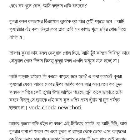
রেখে সব খুলে ফেল, আমি বল্লাম একি বলছেন?
কুবরা বলল কনডমের বিঞাপনে তুমাকে ব্রা আর পেন্টী পড়তে হবে। আমি
ক্যারিয়ার এঁর কথা চিন্তা করে তারা তারি সব কাপড় খুলে ছবির পোজ দিতে
লাগলাম।
তারপর কুবরা ভাই বলল সেক্সুয়াল পোজ দিয়ে, আমি ঠুট কামড়ে ভিবিন্ন ভাবে
সেক্সুয়াল পোজ দিলাম কিন্তু কুব্রা বলল এগুলি বাস্তব মনে হচ্ছে না।
আমি বল্লাম তাহলে কি করলে বাস্তব মনে হবে? এ কথা বলতেই কুব্রা
ক্যমেরা ফেলে আমার দেহের উপর জাপিয় পরল আর বলল মনে কর চুদন
কনডম লাগিয়ে কেউ তুমার উপর জাপিয়ে পরেছে তুমি তাকে ছাড়াতে চেষ্টা
করবে কিন্তু সে তুমাকে এই কাস ফুল গুলির গরম ছুঁয়ায় না চুদা পর্যন্ত
ছাড়বে না। voda choda new choti
আমার বুজতে বাকি রইল না কারণ এই মিডিয়ার সাবাই কে আমি চিনি, আজ
কুবরার কথা না শুনলে সে একা চুদবে না রাস্তা থেকে ডেকে এনে অন্যদের
কে দিয়ে চুদাবে মাজ খানে আমার ভিজ্ঞপনের কাজ টি চলে যাবে তাই বল্লাম