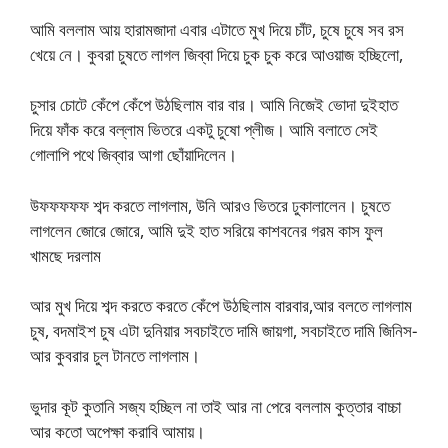
আমি বললাম আয় হারামজাদা এবার এটাতে মুখ দিয়ে চাঁট, চুষে চুষে সব রস
খেয়ে নে। কুবরা চুষতে লাগল জিব্বা দিয়ে চুক চুক করে আওয়াজ হচ্ছিলো,
চুসার চোটে কেঁপে কেঁপে উঠছিলাম বার বার। আমি নিজেই ভোদা দুইহাত
দিয়ে ফাঁক করে বল্লাম ভিতরে একটু চুষো প্লীজ। আমি বলাতে সেই
গোলাপি পথে জিব্বার আগা ছোঁয়াদিলেন।
উফফফফফ শব্দ করতে লাগলাম, উনি আরও ভিতরে ঢুকালালেন। চুষতে
লাগলেন জোরে জোরে, আমি দুই হাত সরিয়ে কাশবনের গরম কাস ফুল
খামছে দরলাম
আর মুখ দিয়ে শব্দ করতে করতে কেঁপে উঠছিলাম বারবার,আর বলতে লাগলাম
চুষ, বদমাইশ চুষ এটা দুনিয়ার সবচাইতে দামি জায়গা, সবচাইতে দামি জিনিস-
আর কুবরার চুল টানতে লাগলাম।
ভুদার কূট কুতানি সজ্য হচ্ছিল না তাই আর না পেরে বললাম কুত্তার বাচ্চা
আর কতো অপেক্ষা করাবি আমায়।