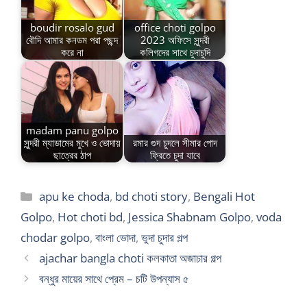
boudir rosalo gud
office choti golpo
বৌদি আমার কনডম পরা পছন্দ
2023 অফিসে সুন্দরী
করে না
কলিগদের সাথে চুদাচুদি
madam panu golpo
সুন্দরী ম্যাডামের মুখে ও ভোদায়
রমার গুদ চুদলে সীমার পোদ
ছাত্রের ঠাপ
ফ্রিতে চুদা যাবে
Categories
apu ke choda
,
bd choti story
,
Bengali Hot
Golpo
,
Hot choti bd
,
Jessica Shabnam Golpo
,
voda
chodar golpo
,
বাংলা ভোদা
,
ভুদা চুদার গল্প
ajachar bangla choti কলকাতা অজাচার গল্প
বন্ধুর মায়ের সাথে প্রেম – চটি উপন্যাস ৫