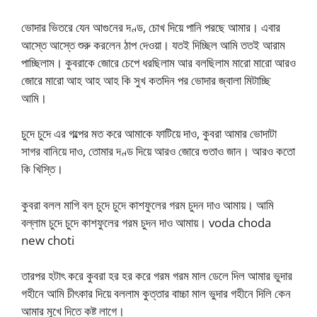
ভোদার ভিতরে যেন আগুনের দণ্ড, চোখ দিয়ে পানি পরছে আমার। এবার
আস্তে আস্তে শুরু করলেন ঠাপ দেওয়া। যতই দিচ্ছিল আমি ততই আরাম
পাচ্ছিলাম। কুবরাকে জোরে চেপে ধরছিলাম আর বলছিলাম মারো মারো আরও
জোরে মারো আহ আহ আহ কি সুখ কতদিন পর ভোদার জ্বালা মিটাচ্ছি
আমি।
চুদে চুদে এর গল্পের মত করে আমাকে ফাটিয়ে দাও, কুবরা আমার ভোদাটা
সাগর বানিয়ে দাও, তোমার দণ্ড দিয়ে আরও জোরে গুতাও জান। আরও কতো
কি খিস্তি।
কুবরা বলল মাগি বল চুদে চুদে কাশফুলের গরম চুদন দাও আমায়। আমি
বল্লাম চুদে চুদে কাশফুলের গরম চুদন দাও আমায়। voda choda
new choti
তারপর হটাৎ করে কুবরা হর হর করে গরম গরম মাল ডেলে দিল আমার ভুদার
গহীনে আমি চীৎকার দিয়ে বললাম কুত্তার বাচ্চা মাল ভুদার গহীনে দিলি কেন
আমার মুখে দিতে কষ্ট লাগে।