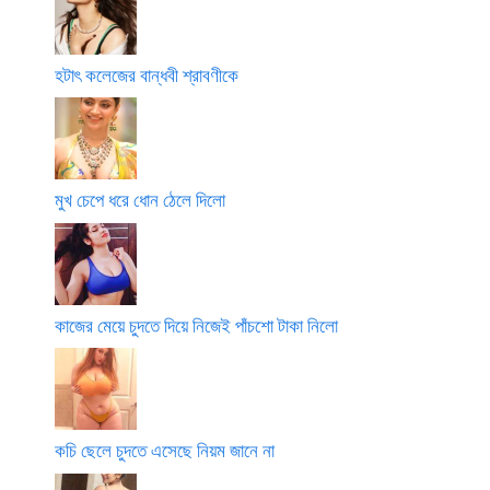
হটাৎ কলেজের বান্ধবী শ্রাবণীকে
মুখ চেপে ধরে ধোন ঠেলে দিলো
কাজের মেয়ে চুদতে দিয়ে নিজেই পাঁচশো টাকা নিলো
কচি ছেলে চুদতে এসেছে নিয়ম জানে না