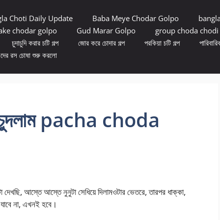
la Choti Daily Update
Baba Meye Chodar Golpo
bangl
ke chodar golpo
Gud Marar Golpo
group choda chodi
চুদাচুদি করার চটি গল্প
জোর করে চোদার গল্প
পরকিয়া চটি গল্প
পারিবারিক
ুদের রস চোষা শুরু করলো
্র চুদলাম pacha choda
েখছি, আস্তে আস্তে নুনুটা সেধিয়ে দিলামওটার ভেতরে, তারপর ধাক্কা,
ো যাবে না, এখনই হবে।