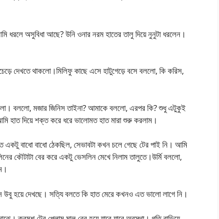
 আমি ধরলে অসুবিধা আছে? উনি ওনার নরম হাতের তালু দিয়ে নুনুটা ধরলেন।
েচেড়ে দেখতে থাকলো।মিলিফু কাছে এসে হাটুগেড়ে বসে বললো, কি করিস,
লাগলো। বললো, মজার জিনিস তাইনা? আমাকে বললো, এরপর কি? শুধু এটুকুই
ি হাত দিয়ে শক্ত করে ধরে ভালোমত হাত মারা শুরু করলাম।
ে একটু বাধো বাধো ঠেকছিল, সেভাবটা কখন চলে গেছে টের পাই নি। আমি
িনের কৌটাটা বের করে একটু ভেসলিন মেখে নিলাম তালুতে।উর্মি বললো,
াম।
 বসে উবু হয়ে দেখছে। সত্যি বলতে কি হাত মেরে কখনও এত ভালো লাগে নি।
মাঝে। ক্রমশ টের পেলাম মাল বের হয়ে যাবে যাবে অবস্থা। গতি বাড়িয়ে