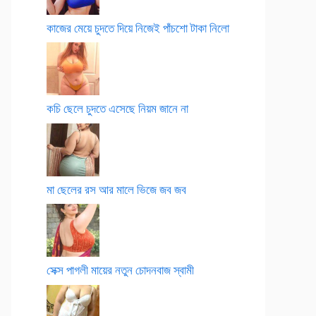
কাজের মেয়ে চুদতে দিয়ে নিজেই পাঁচশো টাকা নিলো
কচি ছেলে চুদতে এসেছে নিয়ম জানে না
মা ছেলের রস আর মালে ভিজে জব জব
সেক্স পাগলী মায়ের নতুন চোদনবাজ স্বামী