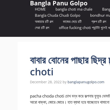
Bangla Panu Golpo
Skip
to
HOME
bangla choti ma chale
Bang
content
Bangla Chuda Chudi Golpo
bondhur ma
অজাচার চটি গল্প
কাজের মেয়ে চটি
গ্রুপ চটি গল্প
সেরা চটি গল্প
office fucking choti প্যান্টটা খুলেই গ
বাবার বোনের পাছার ছিদ
choti
December 28, 2022
by
banglapanugolpo.com
pacha choda choti চোখ বন্ধ করে কল্পনায় ফুফুর ভোদাটা দ
আরো ধাক্কা, জোরে জোরে। হাত ব্যাথা হয়ে যাচ্ছেতবে থামান