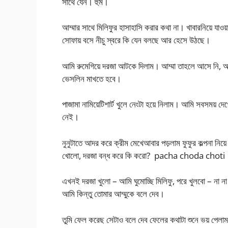
সাথে যেন। হুম।
আম্মার সাথে মিলিফুর হাসাহাসি করার কথা না। খাবারনিয়ে যাওয
সোফায় বসে নীচু স্বরে কি যেন বলছে আর হেসে উঠছে।
আমি রুমেগিয়ে দরজা আটকে দিলাম। আম্মা তাহলে আসে নি, অ
ভেসলিন মাখতে হবে।
পাজামা নামিয়েটিশার্ট খুলে নেংটা হয়ে নিলাম। আমি সবসময় 
নেই।
নুনুটাতে আদর করে ক্রীম মেখেআবার পড়লাম ফুফুর কল্পনা নিয
খোলো, দরজা বন্ধ করে কি করো? pacha choda choti
এখনই দরজা খুলো – আমি ঘুমোচ্ছি মিলিফু, পরে খুলবো – না না 
আমি কিন্তু তোমার আম্মুকে বলে দেব।
তুমি ফেল করেছ সেটাও বলে দেব ফেলের কথাটা শুনে ভয় পেলাম।