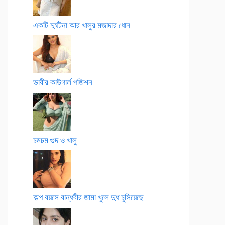
একটি দুর্ঘটনা আর খালুর মজাদার ধোন
ভাবীর কাউগার্ল পজিশন
চমচম গুদ ও খালু
অল্প বয়সে বান্ধবীর জামা খুলে দুধ চুসিয়েছে