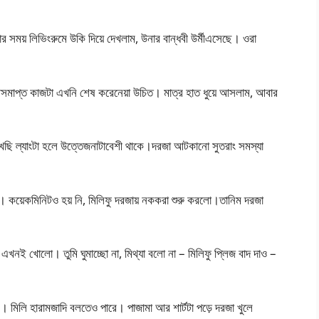
়ার সময় লিভিংরুমে উকি দিয়ে দেখলাম, উনার বান্ধবী উর্মীএসেছে। ওরা
সমাপ্ত কাজটা এখনি শেষ করেনেয়া উচিত। মাত্র হাত ধুয়ে আসলাম, আবার
দেখেছি ল্যাংটা হলে উত্তেজনাটাবেশী থাকে।দরজা আটকানো সুতরাং সমস্যা
়ে। কয়েকমিনিটও হয় নি, মিলিফু দরজায় নককরা শুরু করলো।তানিম দরজা
এখনই খোলো। তুমি ঘুমাচ্ছো না, মিথ্যা বলো না – মিলিফু প্লিজ বাদ দাও –
 মিলি হারামজাদি বলতেও পারে। পাজামা আর শার্টটা পড়ে দরজা খুলে