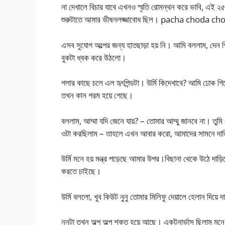
না দেখালে বিচার যাবে এখনও স্মৃতি রোমন্থন করে ভাবি, এ
শুরুটাতে আমার ভীষনলজ্জাবোধ ছিল। pacha choda cho
এসব সুযোগ অল্পের জন্য হাতছাড়া হয় নি। আমি বললাম, দেন গ
বুকটা ধ্বক করে উঠলো।
গলার কাছে চলে এল হৃৎপিন্ডটা। উর্মি কিদেখাবে? আমি ঢোক 
তখন কান গরম হয়ে গেছে।
বললাম, আম্মা যদি জেনে যায়? – তোমার আম্মু জানবে না। তুম
ওটা করছিলাম – তাহলে এখন আবার করো, আমাদের সামনে দাড়
উর্মি মনে হয় মন্ত্র পড়েছে আমার উপর।বিছানা থেকে উঠে দাড়িয়
করতে চাইছে।
উর্মি বললো, খুব কিউট নুনু তোমার মিলিফু দেয়ালে হেলান দিয়ে 
নুনুটা তখন অল্প অল্প শক্ত হয়ে আছে। একটুনার্ভাস ছিলাম