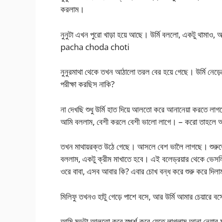
করলাম।
নুনুটা এখন পুরো খাড়া হয়ে আছে। উর্মি বললো, একটু থামাও,
pacha choda choti
নুনুরমাথা থেকে তখন আঠালো তরল বের হয়ে গেছে। উর্মি নেড়
পরীক্ষা করছিস নাকি?
না দেখছি শুধু উর্মি হাত দিয়ে আলতো করে আনানেয়া করতে 
আমি বললাম, বেশী করলে বেশী ভালো লাগে। – করো তাহলে আম
তখন মাথায়রক্ত উঠে গেছে। আসলে বেশ ভালৈ লাগছে। শুরুত
বললাম, একটু ক্রীম মাখাতে হবে। এই বলেড্রয়ার থেকে ভেসল
ওরে বাবা, এসব আবার কি? এবার চোখ বন্ধ করে শুরু করে দিল
মিলিফু তখনও হাটু গেড়ে পাশে বসে, আর উর্মি আমার চেয়ারে
আমি মুন্ডুটা আলতো করে স্পর্শ করে যেতে লাগলাম আনা নেয়ার 