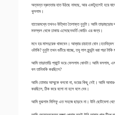
অত্যন্ত দ্রুততায় হাত উঠছে নামছে, আর একটুহলেই হয়ে যাব
খুললাম।
হাতেরমধ্যে তখনও উত্থিত তৈলাক্ত নুনুটা। আমি তাড়াহুড়োয়
মফস্বল থেকে ঢাকায় এসেছেনভর্তি কোচিং এর জন্য।
মনে হয় মাসদুয়েক থাকবেন। আব্বার চাচাতো বোন।হতবিহ্বল 
ওটাকি? নুনুটা তখন গুটিয়ে যাচ্ছে, তবু লাল মুন্ডুটা ধরা পড়া 
আমি তাড়াতাড়ি প্যান্টে ভরে ফেললাম ধোনটা। আমি বললাম, 
বল তানিমকি করছিলে?
আমি তোমার আম্মুকে বলবো না, ভয়ের কিছু নেই। আমি আবারও 
করছিলে, ঠিক করে বলো না হলে বলে দেব।
আমি বুঝলাম মিলিফু এত সহজে ছাড়বে না। উনি ছোটবেলা থেকে
আমি মেয়েদেরকেযত লজ্জা পেতাম ততই উনি আমার গাল টিপে ল