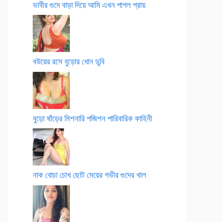
ভাবীর গুদে বাড়া দিয়ে আমি এখন পাগল প্রায়
বউয়ের রসে বুড়োর ধোন ডুবি
বুড়ো ষাঁড়ের মিশনারি পজিশন পারিবারিক কাহিনী
নাক বোচা চোখ ছোট মেয়ের গভীর গুদের খাল