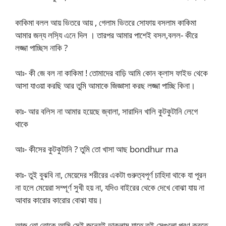
কাকিমা বলল আয় ভিতরে আয় , গেলাম ভিতরে সোফায় বসলাম কাকিমা
আমার জন্য লস‍্যি এনে দিল । তারপর আমার পাশেই বসল,বলল- কীরে
লজ্জা পাচ্ছিস নাকি ?
আঃ- কী জে বল না কাকিমা ! তোমাদের বাড়ি আমি কোন ক্লাস ফাইভ থেকে
আসা যাওয়া করছি আর তুমি আমাকে জিজ্ঞাসা করছ লজ্জা পাচ্ছি কিনা।
কাঃ- আর বলিস না আমার হয়েছে জ্বালা, সারাদিন খালি কুটকুটানি লেগে
থাকে
আঃ- কীসের কুটকুটানি ? তুমি তো খাসা আছ bondhur ma
কাঃ- তুই বুঝবি না, মেয়েদের শরীরের একটা গুরুত্বপূর্ণ চাহিদা থাকে যা পূরন
না হলে মেয়েরা সম্পূর্ণ সুখী হয় না, যদিও বাইরের থেকে দেখে বোঝা যায় না
আবার কারোর কারোর বোঝা যায়।
আজ তো তোকে আমি সেই জন‍্যেই ডাকলাম যাতে তুই সেগুলো পূরণ করতে