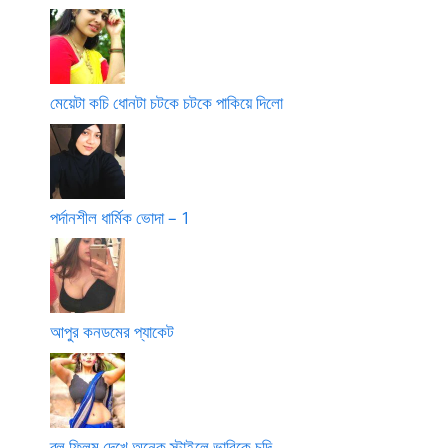
মেয়েটা কচি ধোনটা চটকে চটকে পাকিয়ে দিলো
পর্দানশীল ধার্মিক ভোদা – 1
আপুর কনডমের প্যাকেট
ব্লু ফ্লিম দেখে অনেক স্টাইলে ভাবিকে চুদি