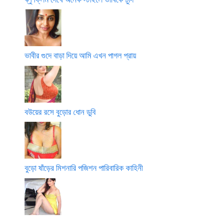
ভাবীর গুদে বাড়া দিয়ে আমি এখন পাগল প্রায়
বউয়ের রসে বুড়োর ধোন ডুবি
বুড়ো ষাঁড়ের মিশনারি পজিশন পারিবারিক কাহিনী