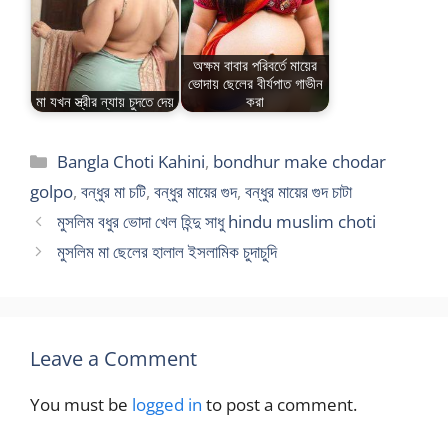
অক্ষম বাবার পরিবর্তে মায়ের
ভোদায় ছেলের বীর্যপাত গাভীন
মা যখন স্ত্রীর ন্যায় চুদতে দেয়
করা
Categories
Bangla Choti Kahini
,
bondhur make chodar
golpo
,
বন্ধুর মা চটি
,
বন্ধুর মায়ের গুদ
,
বন্ধুর মায়ের গুদ চাটা
মুসলিম বধুর ভোদা খেল হিন্দু সাধু hindu muslim choti
মুসলিম মা ছেলের হালাল ইসলামিক চুদাচুদি
Leave a Comment
You must be
logged in
to post a comment.