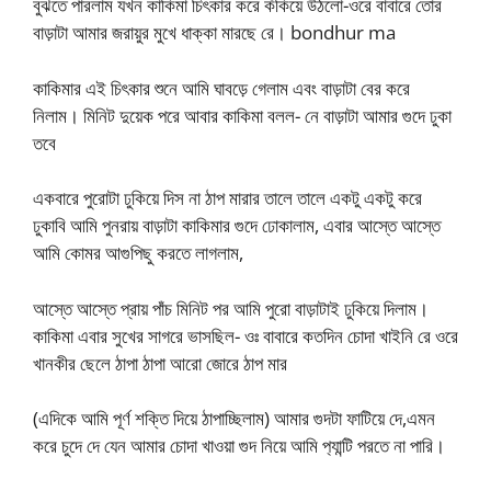
বুঝতে পারলাম যখন কাকিমা চিৎকার করে কঁকিয়ে উঠলো-ওরে বাবারে তোর
বাড়াটা আমার জরায়ুর মুখে ধাক্কা মারছে রে। bondhur ma
কাকিমার এই চিৎকার শুনে আমি ঘাবড়ে গেলাম এবং বাড়াটা বের করে
নিলাম। মিনিট দুয়েক পরে আবার কাকিমা বলল- নে বাড়াটা আমার গুদে ঢুকা
তবে
একবারে পুরোটা ঢুকিয়ে দিস না ঠাপ মারার তালে তালে একটু একটু করে
ঢুকাবি আমি পুনরায় বাড়াটা কাকিমার গুদে ঢোকালাম, এবার আস্তে আস্তে
আমি কোমর আগুপিছু করতে লাগলাম,
আস্তে আস্তে প্রায় পাঁচ মিনিট পর আমি পুরো বাড়াটাই ঢুকিয়ে দিলাম।
কাকিমা এবার সুখের সাগরে ভাসছিল- ওঃ বাবারে কতদিন চোদা খাইনি রে ওরে
খানকীর ছেলে ঠাপা ঠাপা আরো জোরে ঠাপ মার
(এদিকে আমি পূর্ণ শক্তি দিয়ে ঠাপাচ্ছিলাম) আমার গুদটা ফাটিয়ে দে,এমন
করে চুদে দে যেন আমার চোদা খাওয়া গুদ নিয়ে আমি প‍্যান্টি পরতে না পারি।