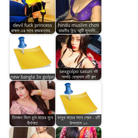
devil fuck princess
hindu muslim choti
রাক্ষস এর সাথে রাজকন্যার…
ভারতীয় হিন্দু আন্টি সুন্নতি…
sexgolpo sasuri বউ
new bangla 3x golpo
শাশুড়ি ফোরসাম চটি গল্প
তিনজন মিলে চুদে মায়ের মুখে
বন্ধুর মায়ের সাথে প্রেম - চটি
বীর্যপাত
উপন্যাস ১০