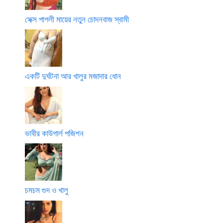
সেক্স পাগলী মায়ের নতুন চোদনবাজ স্বামী
একটি দুর্ঘটনা আর খালুর মজাদার ধোন
ভাবীর কাউগার্ল পজিশন
চমচম গুদ ও খালু