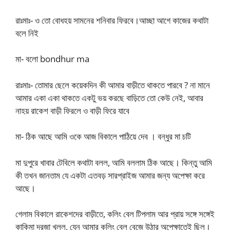
রাঃমাঃ- ও তো বোধহয় সামনের শনিবার ফিরবে।আচ্ছা আগে কাজের কথাটা
বলে নিই
মা- বলো bondhur ma
রাঃমাঃ- তোমার ছেলে কয়েকদিন কী আমার বাড়ীতে থাকতে পারবে ? না মানে
আমার একা একা থাকতে একটু ভয় করছে বাড়িতে তো কেউ নেই, আবার
নাহয় রাকেশ বাড়ী ফিরলে ও বাড়ী ফিরে যাবে
মা- ঠিক আছে আমি ওকে আজ বিকালে পাঠিয়ে দেব । বন্ধুর মা চটি
মা দুপুরে খাবার টেবিলে কথাটা বলল, আমি বললাম ঠিক আছে। কিন্তু আমি
কী তখন জানতাম যে একটা এতবড় সারপ্রাইজ আমার জন্য অপেক্ষা করে
আছে।
গেলাম বিকালে রাকেশদের বাড়ীতে, কলিং বেল টিপলাম আর প্রায় সঙ্গে সঙ্গেই
কাকিমা দরজা খুলল, যেন আমার কলিং বেল বেজে উঠার অপেক্ষাতেই ছিল।