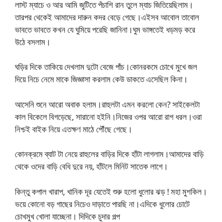
লাস্ট ম্যাচে ও আর আমি জুটিতে পঁচাশি রান তুলে ম্যাচ জিতিয়েছিলাম।
তারপর থেকেই আমাদের দারুন কদর বেড়ে গেছে।এইসব আবোল তাবোল
ভাবতে ভাবতে কখন যে ঘুমিয়ে পরেছি জানিনা।ঘুম ভাঙ্গতেই ধড়মড় করে
উঠে বসলাম।
ঘড়ির দিকে তাকিয়ে দেখলাম দুটো বেজে পাঁচ।কোনরকমে চোখে মুখে জল
দিয়ে নিচে নেমে মাকে জিজ্ঞাসা করলাম কেউ ডাকতে এসেছিল কিনা।
আসেনি শুনে আরো অবাক হলাম।রাহুলটা এমন করলো কেন? সাইকেলটা
কাল বিকেলে বিগড়েছে, সারানো হইনি।নিজের ওপর আরো রাগ ধরল।ওরা
নিশ্চই বাইক নিয়ে এতক্ষণ মাঠে পৌঁছে গেছে।
কোনক্রমে ব্যাট টা নেয়ে রাহুলের বাড়ির দিকে হাঁটা লাগলাম।আমাদের বাড়ি
থেকে ওদের বাড়ি বেধি দুরে নয়, হাঁটলে মিনিট সাতেক লাগে।
কিন্তু কপাল খারাপ, খানিক দূর যেতেই শুরু হলো ধুলোর ঝড় ! মহা মুশকিল।
ভয়ে কোনো বড় গাছের নিচেও দাড়াতে পারছি না।এদিকে ধুলোর চোটে
চোখমুখ খোলা যাচ্ছেনা। দিদিকে চুদার গল্প