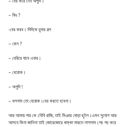
– বের করে নেব অপুদি।
– কিঃ ?
-বের করব। দিদিকে চুদার গল্প
– কেন ?
– বেরিয়ে যাবে এবার।
– বেরোক।
– অপুদি !
– বললাম তো বেরোক।বের করতে হবেনা।
আর আমায় পায় কে।বিবি রাজি, তাই মিঞার ঘোড়া ছুটল।এমন সুযোগ আর
আসবে কিনা জানিনা তাই জোরেজোরে ধাক্কা মারতে লাগলাম।পচ পচ করে