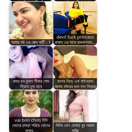
devil fuck princess
আমার বউ এর সেক্স পার্টি - 1
রাক্ষস এর সাথে রাজকন্যার…
রমার গুদ চুদলে সীমার পোদ
বাসের ভিড়ে এক বাইনচোদ
ফ্রিতে চুদা যাবে
আমার বউয়ের গুদে হাত দিয়েছে
vai bon choti দিদি
ধোনের চামড়া সরিয়ে ধোনের
দিদির ধোন চোষায় খুব আরাম
মাথায়…
পাচ্ছি