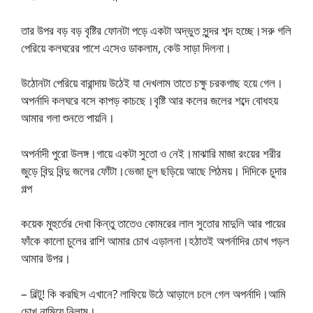
তার উপর বড় বড় বৃষ্টির ফোনটা পড়ে একটা অদ্ভুত সুন্দর শব্দ হচ্ছে।সরু গলি
পেরিয়ে কলঘরের পাশে এসেও ডাকলাম, কেউ সাড়া দিলনা।
উঠোনটা পেরিয়ে বারান্দায় উঠেই যা দেখলাম তাতে চক্ষু চরকগাছ হয়ে গেল।
অপর্নাদি কলঘরে বসে কাপড় কাচছে।বৃষ্টি আর কলের জলের শব্দে বোধহয়
আমার গলা শুনতে পায়নি।
অপর্নাদী পুরো উলঙ্গ।গায়ে একটা সুতো ও নেই।মাঝারি মাজা রংয়ের শরীর
জুড়ে বিন্দু বিন্দু জলের ফোঁটা।ভেজা চুল ছড়িয়ে আছে পিঠময়। দিদিকে চুদার
গল্প
কয়েক মুহুর্তের দেখা কিন্তু তাতেও কোমরের লাল সুতোর মাদুলি আর পায়ের
ফাঁকে কালো চুলের রাশি আমার চোখ এড়ালনা।হঠাতই অপর্নাদির চোখ পড়ল
আমার উপর।
– বিল্টু! কি করছিস এখানে? লাফিয়ে উঠে আড়ালে চলে গেল অপর্নাদি।আমি
চোখ নামিয়ে নিলাম।