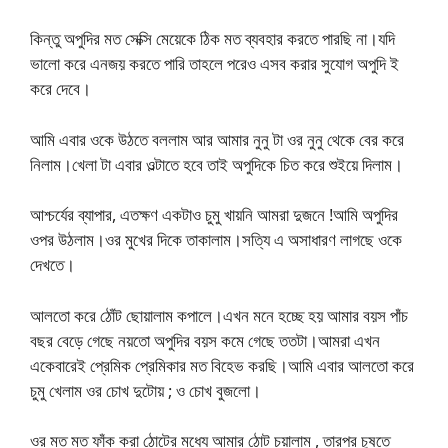
কিন্তু অপুদির মত সেক্সি মেয়েকে ঠিক মত ব্যবহার করতে পারছি না।যদি
ভালো করে এনজয় করতে পারি তাহলে পরেও এসব করার সুযোগ অপুদি ই
করে দেবে।
আমি এবার ওকে উঠতে বললাম আর আমার নুনু টা ওর নুনু থেকে বের করে
নিলাম।খেলা টা এবার ওল্টাতে হবে তাই অপুদিকে চিত করে শুইয়ে দিলাম।
আশ্চর্যের ব্যাপার, এতক্ষণ একটাও চুমু খায়নি আমরা দুজনে !আমি অপুদির
ওপর উঠলাম।ওর মুখের দিকে তাকালাম।সত্যি এ অসাধারণ লাগছে ওকে
দেখতে।
আলতো করে ঠোঁট ছোয়ালাম কপালে।এখন মনে হচ্ছে হয় আমার বয়স পাঁচ
বছর বেড়ে গেছে নয়তো অপুদির বয়স কমে গেছে ততটা।আমরা এখন
একেবারেই প্রেমিক প্রেমিকার মত বিহেভ করছি।আমি এবার আলতো করে
চুমু খেলাম ওর চোখ দুটোয় ; ও চোখ বুজলো।
ওর মত মত ফাঁক করা ঠোটের মধ্যে আমার ঠোট চয়ালাম , তারপর চুষতে