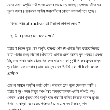
থেকে এখন অপুদির মাই গুলো আগের থেকে বড় লাগছে।দুপায়ের ফাঁকে ঘন
চুলের জঙ্গল।একেবারে আদিম গুহাবাসীদের কোনো ভাস্কর্য মনে হচ্ছে।
– কিরে, আমি attractive তো ? ভালো লাগলো দেখে ?
– খু- উ -ব।কোনক্রমে বললাম আমি।
হঠাত ই পিছন ঘুরে গেল অপুদি, তারপর পোঁদ টা এগিয়ে দিয়ে দুহাতে নিজের
দুটো পাছায় চাপড় মারলো।ঐভাবেই এগিয়ে এলো আমার বুক পর্যন্ত।এরপর
নিচু হয়ে আবার আমার তির তির করে নাচতে থাকা নুনুটা নিজের মুখের মধ্যে
পুরে নিল।ওহ ভগবান।আজ কার মুখ দেখে উঠেছি। didi k chudar
golpo
চোখের সামনে অপুদির ভরাট পোঁদ।আবেশে চোখ বুজে ফেললাম আমি।
হঠাত ই মুখে নরম কিছুর স্পর্শ আর অদ্ভুত হালকা একটা আঁশটে গন্ধ
পেলাম।চোখ খুলতে দেখি অপুদি তার পাছা টা নামিয়ে দিয়েছে আমার মুখের
উপর।ও বাব্বা ! এ যে ৬৯ পজিশন ! এ তাহলে সব ই জানে, পাকা
খেলোয়ার।