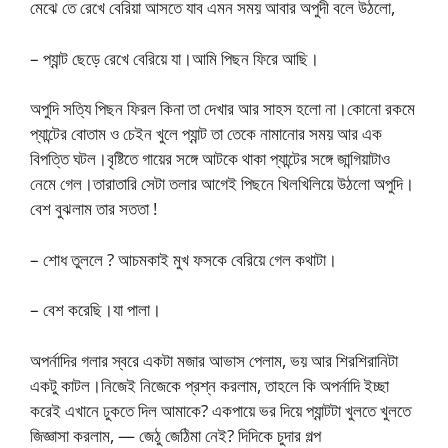
মেঝে তে রেখে বেরিয়া আসতে যাব এমন সময় আবার অপুদী বলে উঠলো,
– প্যান্ট ছেড়ে রেখে বেরিয়ে যা।আমি পিছন ফিরে আছি।
অপুদি সত্যি পিছন ফিরল কিনা তা দেখার আর সাহস হলো না।কোনো রকমে
প্যান্টের বোতাম ও চেইন খুলে প্যান্ট তা তেকে নামানোর সময় আর এক
বিপত্তি ঘটল।বৃষ্টিতে গায়ের সঙ্গে আটকে থাকা প্যান্টের সঙ্গে জান্গিয়াটাও
নেমে গেল।তারাতারি সেটা তলার আগেই পিছনে খিলখিলিয়ে উঠলো অপুদি।
বেশ বুঝলাম তার সততা !
– শোধ তুললে ? আচমকাই মুখ ফসকে বেরিয়ে গেল কথাটা।
– বেশ করেছি।যা পালা।
অপর্নাদির গলার স্বরে একটা মজার আভাস পেলাম, ভয় আর শিরশিরানিটা
একটু কাটল।নিজেই নিজেকে প্রশ্ন করলাম, তাহলে কি অপর্নাদি ইচ্ছা
করেই এখানে ঢুকতে দিল আমাকে? একপায়ে ভর দিয়ে প্যান্টটা খুলতে খুলতে
জিজ্ঞাসা করলাম, — জেঠু জেঠিমা নেই? দিদিকে চুদার গল্প