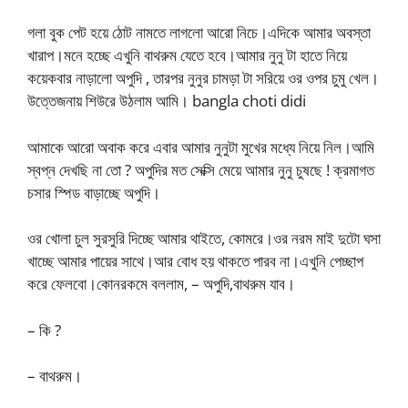
গলা বুক পেট হয়ে ঠোট নামতে লাগলো আরো নিচে।এদিকে আমার অবস্তা
খারাপ।মনে হচ্ছে এখুনি বাথরুম যেতে হবে।আমার নুনু টা হাতে নিয়ে
কয়েকবার নাড়ালো অপুদি , তারপর নুনুর চামড়া টা সরিয়ে ওর ওপর চুমু খেল।
উত্তেজনায় শিউরে উঠলাম আমি। bangla choti didi
আমাকে আরো অবাক করে এবার আমার নুনুটা মুখের মধ্যে নিয়ে নিল।আমি
স্বপ্ন দেখছি না তো ? অপুদির মত সেক্সি মেয়ে আমার নুনু চুষছে ! ক্রমাগত
চসার স্পিড বাড়াচ্ছে অপুদি।
ওর খোলা চুল সুরসুরি দিচ্ছে আমার থাইতে, কোমরে।ওর নরম মাই দুটো ঘসা
খাচ্ছে আমার পায়ের সাথে।আর বোধ হয় থাকতে পারব না।এখুনি পেচ্ছাপ
করে ফেলবো।কোনরকমে বললাম, – অপুদি,বাথরুম যাব।
– কি ?
– বাথরুম।