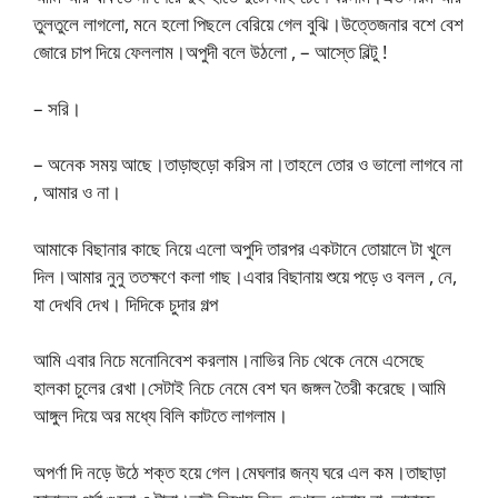
তুলতুলে লাগলো, মনে হলো পিছলে বেরিয়ে গেল বুঝি।উত্তেজনার বশে বেশ
জোরে চাপ দিয়ে ফেললাম।অপুদী বলে উঠলো , – আস্তে বিল্টু !
– সরি।
– অনেক সময় আছে।তাড়াহুড়ো করিস না।তাহলে তোর ও ভালো লাগবে না
, আমার ও না।
আমাকে বিছানার কাছে নিয়ে এলো অপুদি তারপর একটানে তোয়ালে টা খুলে
দিল।আমার নুনু ততক্ষণে কলা গাছ।এবার বিছানায় শুয়ে পড়ে ও বলল , নে,
যা দেখবি দেখ। দিদিকে চুদার গল্প
আমি এবার নিচে মনোনিবেশ করলাম।নাভির নিচ থেকে নেমে এসেছে
হালকা চুলের রেখা।সেটাই নিচে নেমে বেশ ঘন জঙ্গল তৈরী করেছে।আমি
আঙ্গুল দিয়ে অর মধ্যে বিলি কাটতে লাগলাম।
অপর্ণা দি নড়ে উঠে শক্ত হয়ে গেল।মেঘলার জন্য ঘরে এল কম।তাছাড়া