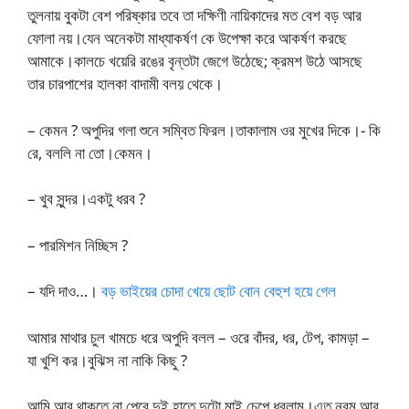
তুলনায় বুকটা বেশ পরিষ্কার তবে তা দক্ষিণী নায়িকাদের মত বেশ বড় আর
ফোলা নয়।যেন অনেকটা মাধ্যাকর্ষণ কে উপেক্ষা করে আকর্ষণ করছে
আমাকে।কালচে খয়েরি রঙের বৃন্তটা জেগে উঠেছে; ক্রমশ উঠে আসছে
তার চারপাশের হালকা বাদামী বলয় থেকে।
– কেমন ? অপুদির গলা শুনে সম্বিত ফিরল।তাকালাম ওর মুখের দিকে।- কি
রে, বললি না তো।কেমন।
– খুব সুন্দর।একটু ধরব ?
– পারমিশন নিচ্ছিস ?
– যদি দাও…।
বড় ভাইয়ের চোদা খেয়ে ছোট বোন বেহুশ হয়ে গেল
আমার মাথার চুল খামচে ধরে অপুদি বলল – ওরে বাঁদর, ধর, টেপ, কামড়া –
যা খুশি কর।বুঝিস না নাকি কিছু ?
আমি আর থাকতে না পেরে দুই হাতে দুটো মাই চেপে ধরলাম।এত নরম আর