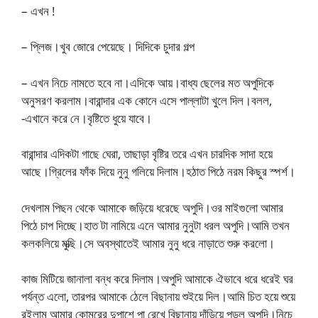
– এখন !
– প্লিজ।খুব জোরে পেয়েছে। দিদিকে চুদার গল্প
– এখন নিচে নামতে হবে না।এদিকে আয়।বাধ্য ছেলের মত অপুদিকে
অনুসরণ করলাম।বারান্দার এক কোনে এসে পাল্লাটা খুলে দিল।বলল,
-এখানে করে নে।বৃষ্টিতে ধুয়ে যাবে।
বারান্দার এদিকটা গাছে ঘেরা, তাছাড়া বৃষ্টির তরে এখন চারদিক সাদা হয়ে
আছে।গ্রিলের ফাঁক দিয়ে নুনু গলিয়ে দিলাম।হঠাত পিঠে নরম কিছুর স্পর্শ।
দেখলাম পিছন থেকে আমাকে জড়িয়ে ধরেছে অপুদি।ওর মাইগুলো আমার
পিঠে চাপ দিচ্ছে।হাত টা নামিয়ে এনে আমার নুনুটা ধরল অপুদি।আমি তখন
কলকলিয়ে মুত্ছি।সে অবস্থাতেই আমার নুনু ধরে নাড়াতে শুরু করলো।
কাজ মিটিয়ে জানালা বন্ধ করে দিলাম।অপুদি আমাকে ঐভাবে ধরে ধরেই ঘর
পর্যন্ত এলো, তারপর আমাকে ঠেলে বিছানায় শুইয়ে দিল।আমি চিত হয়ে শুয়ে
রইলাম আমার কোমরের দুপাশে পা রেখে বিছানায় দাঁড়িয়ে পড়ল অপুদি।নিচে