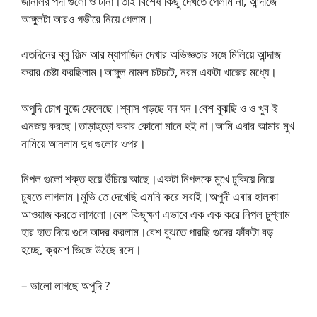
জানালর পর্দা গুলো ও টানা।তাই বিশেষ কিছু দেখতে পেলাম না, আন্দাজে
আঙ্গুলটা আরও গভীরে নিয়ে গেলাম।
এতদিনের ব্লু ফিল্ম আর ম্যাগাজিন দেখার অভিজ্ঞতার সঙ্গে মিলিয়ে আন্দাজ
করার চেষ্টা করছিলাম।আঙ্গুল নামল চটচটে, নরম একটা খাজের মধ্যে।
অপুদি চোখ বুজে ফেলেছে।শ্বাস পড়ছে ঘন ঘন।বেশ বুঝছি ও ও খুব ই
এনজয় করছে।তাড়াহুড়ো করার কোনো মানে হই না।আমি এবার আমার মুখ
নামিয়ে আনলাম দুধ গুলোর ওপর।
নিপল গুলো শক্ত হয়ে উঁচিয়ে আছে।একটা নিপলকে মুখে ঢুকিয়ে নিয়ে
চুষতে লাগলাম।মুভি তে দেখেছি এমনি করে সবাই।অপুদী এবার হালকা
আওয়াজ করতে লাগলো।বেশ কিছুক্ষণ এভাবে এক এক করে নিপল চুশ্লাম
হার হাত দিয়ে গুদে আদর করলাম।বেশ বুঝতে পারছি গুদের ফাঁকটা বড়
হচ্ছে, ক্রমশ ভিজে উঠছে রসে।
– ভালো লাগছে অপুদি ?