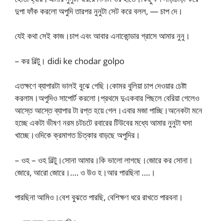
দুপা ফাঁক করলো অপুদি তারপর নুনুটা সেট করে বলল, — চাপ দে।
যেই কথা সেই কাজ।চাপ এবং আবার এনাকোন্ডার গ্রাসে আমার নুনু।
– কর বিল্টু। didi ke chodar golpo
এতক্ষণে ব্যাপারটা ভালই বুঝে গেছি।কোমর বুলিয়া চাপ দেওয়ার চেষ্টা
করলাম।অপুদিও সাপোর্ট করলো।প্রথমে দুএকবার পিছলে বেরিয়া গেলেও
আস্তে আস্তে ব্যাপার টা রপ্ত হয়ে গেল।এবার মজা পাচ্ছি।অনেকটা মনে
হচ্ছে একটা ভীষণ নরম চটচটে রবারের টিউবের মধ্যে আমার নুনুটা ঘসা
খাচ্ছে।ওদিকে ক্রমাগত চিত্কার বাড়ছে অপুদির।
– ওহ – ওহ বিল্টু।সোনা আমার।কি ভালো লাগছে।জোরে কর সোনা।
জোরে, আরো জোরে।…. ও উও হ।আর পারছিনা ….।
পারছিনা আমিও।বেশ বুঝতে পারছি, বেশিক্ষণ ধরে রাখতে পারবনা।