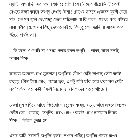
ল্যাংটা অপর্নাদি।সব কেমন গুলিয়ে গেল।যেন নিজের গায়ে চিমটি কেটে
দেখতে ইচ্ছা করছে স্বপ্ন দেখছি কিনা ! চোখের সামনে একজন যুবতী মেয়ে
মাই, গুদ সব খুলে দেখাচ্ছে; ভেবে পাচ্ছিলাম না কি করব।থরথর করে কাঁপছে
সারা শরীর।চোখ সব কিছু দেখতে চাইছে কিন্তু কেন জানি না সাহস করে
উঠতে পারছি না।
– কি হলো ? দেখবি না ? নরম গলায় বলল অপুদি।- তাকা, তাকা বলছি
আমার দিকে।
আসতে আসতে চোখ তুললাম।অপুদিকে ভীষণ সেক্সি লাগছে সেটা বলাই
বাহুল্য।টানা টানা চোখ, জোড়া ভ্রু, একটু খানি ফাঁক হয়ে থাকা মত ঠোট;
সব মিলিয়ে অনেকটা দক্ষিণী সিনেমার নায়িকাদের মত দেখাচ্ছে।
ভেজা চুল ছড়িয়ে আছে পিঠে,ঘাড়ে।চুলের মধ্যে, ঘাড়ে, কাঁধে এখনো জলের
ফোঁটা লেগে রয়েছে।অপুদির চোখে চোখ পরতেই চোখ নামালাম নিচের
দিকে। দিদিকে চুদার গল্প
এবার আমি সরাসরি অপুদির বুকটা দেখতে পাচ্ছি।অপুদির গায়ের রঙের