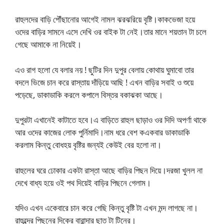
রাহুলদের বাড়ি পৌঁছানোর আগেই নামল ঝরঝরিয়ে বৃষ্টি।কাকভেজা হয়ে
ওদের বাড়ির সামনে এসে দেখি ওর বাইক টা নেই।তার মানে শয়তান টা চলে
গেছে আমাকে না নিয়েই।
এও রাগ হলো যে বলার নয় ! ছুটির দিন দুপুর বেলায় কোথায় ঘুমাবো তার
বদলে ভিজে চান করে রাস্তায় দাঁড়িয়ে আছি ! এখন বাড়ির সবাই ও শুয়ে
পড়েছে, ডাকাডাকি করলে কপালে বিস্তর বকাঝকা আছে।
দুপুরটা এখানেই কাটাতে হবে।এ বাড়িতে রাহুল ছাড়াও ওর দিদি অপর্ণা থাকে
আর ওদের কাজের লোক পুর্নিমাদি।নাম ধরে বেশ কএকবার ডাকাডাকি
করলাম কিন্তু বোধহয় বৃষ্টির জন্যই কেউই বের হলো না।
রাহুলের ঘরে ঢোকার একটা রাস্তা আছে বাড়ির পিছন দিয়ে।দরজা খুলল না
দেখে বাধ্য হয়ে ওই পথ দিয়েই বাড়ির পিছনে গেলাম।
যদিও এখন একেবারে চান করে গেছি কিন্তু বৃষ্টি টা এখন মন্দ লাগছে না।
রাহুল্দের পিছনের দিকের বারান্দার ছাত টা টিনের।