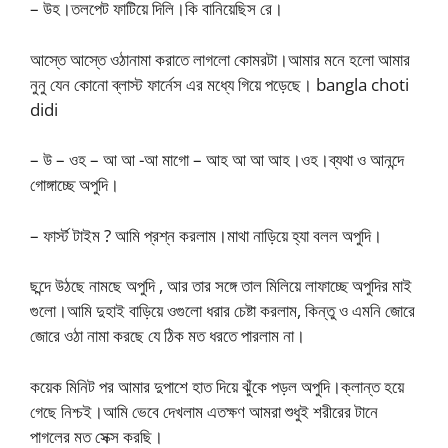
– উহ।তলপেট ফাটিয়ে দিলি।কি বানিয়েছিস রে।
আস্তে আস্তে ওঠানামা করাতে লাগলো কোমরটা।আমার মনে হলো আমার
নুনু যেন কোনো ব্লাস্ট ফার্নেস এর মধ্যে গিয়ে পড়েছে। bangla choti
didi
– উ – ওহ – আ আ -আ মাগো – আহ আ আ আহ।ওহ।ব্যথা ও আনন্দে
গোঙ্গাচ্ছে অপুদি।
– ফার্স্ট টাইম ? আমি প্রশ্ন করলাম।মাথা নাড়িয়ে হ্যা বলল অপুদি।
ছন্দে উঠছে নামছে অপুদি , আর তার সঙ্গে তাল মিলিয়ে লাফাচ্ছে অপুদির মাই
গুলো।আমি দুহাই বাড়িয়ে ওগুলো ধরার চেষ্টা করলাম, কিন্তু ও এমনি জোরে
জোরে ওঠা নামা করছে যে ঠিক মত ধরতে পারলাম না।
কয়েক মিনিট পর আমার দুপাশে হাত দিয়ে ঝুঁকে পড়ল অপুদি।ক্লান্ত হয়ে
গেছে নিশ্চই।আমি ভেবে দেখলাম এতক্ষণ আমরা শুধুই শরীরের টানে
পাগলের মত সেক্স করছি।