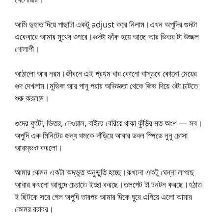
আমি দুহাত দিয়ে পাছাটা একটু adjust করে নিলাম।এখন অপুদির গুদটা
একেবারে আমার মুখের ওপরে।গুদটা ফাঁক হয়ে আছে আর ভিতর টা উজ্জল
গোলাপী।
আঠালো আর নরম।জীবনে এই প্রথম বার কোনো বাস্তবে কোনো মেয়ের
গুদ দেখলাম।মুভিজ আর পানু পরার অভিজ্ঞতা থেকে জিভ দিয়ে ওটা চাটতে
শুরু করলাম।
গুদের ফুটো, ভিতর, দেওয়াল, বাইরে বেরিয়ে থাকা কুঁড়ির মত অংশ — সব।
অপুদি এক মিনিটের জন্য থমকে দাঁড়িয়ে আবার ডবল স্পিডে নুনু চোসা
আরম্ভও করলো।
আমার কেমন একটা অদ্ভুত অনুভুতি হচ্ছে।কখনো একটু ঘেন্না লাগছে
আবার কখনো আনন্দে চেচাতে ইচ্ছা করছে।তলপেট টা টনটন করছে।হঠাত
ই ছিটকে সরে গেল অপুদি তারপর আমার দিকে ঘুরে এগিয়ে এলো আমার
কোমর বরাবর।