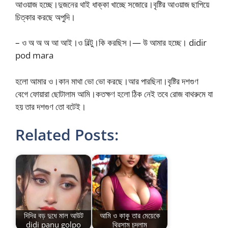
আওয়াজ হচ্ছে।দুজনের থাই ধাক্কা খাচ্ছে সজোরে।বৃষ্টির আওয়াজ ছাপিয়ে
চিত্কার করছে অপুদি।
– ও অ অ অ আ আই।ও বিল্টু।কি করছিস।— উ আমার হচ্ছে। didir
pod mara
হলো আমার ও।কান মাথা ভো ভো করছে।আর পারছিনা।বৃষ্টির দশগুণ
বেগে ফোয়ারা ছোটালাম আমি।কতক্ষণ হলো ঠিক নেই তবে রোজ বাথরুমে যা
হয় তার দশগুণ তো বটেই।
Related Posts:
দিদির বড় দুধে মাল আউট
আমি ও কাকু তার মেয়েকে
didi panu golpo
থ্রিসাম চুদলাম