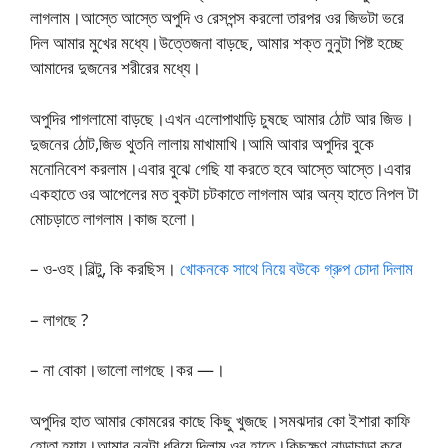
লাগলাম।আস্তে আস্তে অপুদি ও রেসপন্স করলো তারপর ওর জিভটা ভরে
দিল আমার মুখের মধ্যে।উত্তেজনা বাড়ছে, আমার শক্ত নুনুটা পিষ্ট হচ্ছে
আমাদের দুজনের শরীরের মধ্যে।
অপুদির পাগলামো বাড়ছে।এখন এলোপাথাড়ি চুষছে আমার ঠোট আর জিভ।
দুজনের ঠোট,জিভ থুতনি লালায় মাখামাখি।আমি আবার অপুদির বুকে
মনোনিবেশ করলাম।এবার বুঝে গেছি যা করতে হবে আস্তে আস্তে।এবার
একহাতে ওর আপেলের মত বুকটা চটকাতে লাগলাম আর অন্য হাতে নিপল টা
মোচড়াতে লাগলাম।কাজ হলো।
– ও-ওহ।বিল্টু, কি করছিস।
খোকনকে সাথে নিয়ে বউকে গ্রুপ চোদা দিলাম
– লাগছে ?
– না বোকা।ভালো লাগছে।কর —।
অপুদির হাত আমার কোমরের কাছে কিছু খুজছে।সমঝদার কো ইশারা কাফি
হোতা হ্যায়।আমার নুনুটা ধরিয়ে দিলাম ওর হাতে।কিছুক্ষণ নাড়াচাড়া করে