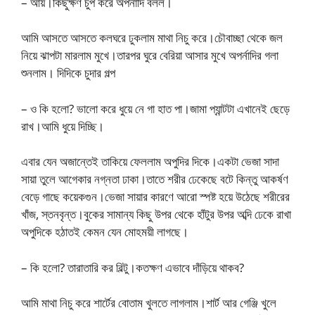
– আয়।কিছুক্ষণ চুপ করে অপর্নাদি বলল।
আমি আসতে আসতে কলঘরে ঢুকলাম মাথা নিচু করে।চৌবাচ্ছা থেকে জল
নিয়ে ঝাপটা মারলাম মুখে।তারপর ঘুরে বেরিয়া আসার মুখে অপর্নাদির গলা
শুনলাম। দিদিকে চুদার গল্প
– ও কি হলো? ভালো করে ধুয়ে নে গা হাত পা।জামা প্যান্টটা এখানেই ছেড়ে
রাখ।আমি ধুয়ে দিচ্ছি।
এবার যেন অজান্তেই তাকিয়ে ফেললাম অপুদির দিকে।একটা ভেজা সাদা
সায়া তুলে আগেকার নগ্নতা ঢাকা।তাতে শরীর ঢেকেছে বটে কিন্তু আকর্ষণ
বেড়ে গাছে কয়েকগুন।ভেজা সায়ার কারণে আরো স্পষ্ট হয়ে উঠেছে শরীরের
খাঁজ, স্তনবৃন্ত।বুকের সামান্য কিছু উপর থেকে হাঁটুর উপর অব্দি ঢেকে রাখা
অপুদিকে হঠাতই কেমন যেন মোহময়ী লাগছে।
– কি হলো? তারাতারি কর বিল্টু।কতক্ষণ এভাবে দাঁড়িয়ে থাকব?
আমি মাথা নিচু করে শার্টের বোতাম খুলতে লাগলাম।শার্ট আর গেঞ্জি খুলে