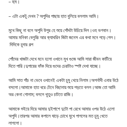
– হুম।
– এটা একটু দেখব ? অপুদির পাছায় হাত বুলিয়ে বললাম আমি।
মুখে কিছু না বলে অপুদি উপুর হে শুয়ে পোঁদটা উচিয়ে দিল।ওহ ভগবান।
আমার মনিকা বেলুচ্চি আর ক্যাথরিন জিটা জনেস এর কথা মনে পড়ে গেল।
দিদিকে চুদার গল্প
পোঁদের খাজটা দেখে মনে হলো ওখানে মুখ গুজে আমি সারা জীবন কাটিয়ে
দিতে পারি।দুপায়ের ফাঁক দিয়ে গুদের চেরাটাও স্পষ্ট দেখা যাচ্ছে।
আমি সাত পাঁচ না ভেবে ওখানেই একটা চুমু খেয়ে নিলাম।অপর্নাদী এবার উঠে
বসলো।আমাকে হাত ধরে টেনে বিছানায় শুয়ে পড়তে বলল।আজ তো আমি
অর কেনা গোলাম; বললে থুতুও চাটতে রাজি।
আমাকে শুইয়ে দিয়ে আমার দুইপাশে দুটো পা রেখে আমার ওপর উঠে এলো
অপুদি।তারপর আমার কপালে ঘাড়ে চোখে মুখে পাগলের মত চুমু খেতে
লাগলো।