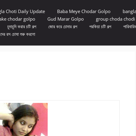
la Choti Daily Update
Baba Meye Chodar Golpo
bangl
ke chodar golpo
Gud Marar Golpo
group choda chodi
চুদাচুদি করার চটি গল্প
জোর করে চোদার গল্প
পরকিয়া চটি গল্প
পারিবারিক
ুদের রস চোষা শুরু করলো