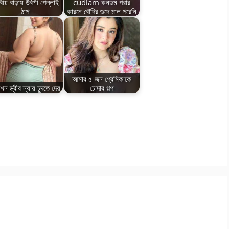
বীয় বাড়ায় উর্বশী পেল্লাই
cudlam কনডম পরার
ঠাপ
কারনে বৌদির গুদে মাল পরেনি
আমার ৫ জন প্রেমিকাকে
খন স্ত্রীর ন্যায় চুদতে দেয়
চোদার গল্প