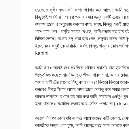
ছেলেদের লুঙ্গীর মত একটা কাপর পরিধান করে আছে। আমি নতুন ম
কিছুতেই পারছিনা। পান্না আমার বসার জন্য একটি চেয়ার নিয়ে 
বসলাম তাকে ও অনুভোধ করলাম বসার জন্য, কিন্তু একটি মাত
পাশে বসে গেল। বাড়ীর সকলে দেখছে, আমি লজ্জায় নত হয়ে রইলা
বিস্মিত হলাম। আমার বলু খাড়া হয়ে গেল,লেঙ্গুটের জন্য সেটা 
ইচ্ছে করে কনুই কে নারাচাড়া করছি কিন্তু পান্নার কোন প
kahini
আমি আরও সাহসি হয়ে সব দিকে তাকিয়ে সরাসরি ডান হাত দিয়ে 
উত্তেকিত হয়ে গেলাম কিন্তু বেশীক্ষন পারলাম না, আমার চোদনে 
আমার ভাবী টের পেলেও কিছু বলল না বরং ভিতরে ভিতরে তাকে
করলেও বিদায় নিলাম আসার সময় তাকে আলতু করে সবার অলক্ষে
ভাবতে লাগলাম,যেখানে যায় তার কথা ভাবি, সারারাত একটুও ঘু
ইচ্ছা থাকলেও সমাজিক লজ্জায় আর সেদিন গেলাম না। desi
কয়েক দিন পর কোন ঘটা না করে আমি তাডের বাড়ী গেলাম, দেখলাম
কাচারীতে পান্না একা ঘুমে, আমি আস্তে করে সবার অলক্ষে কাচার