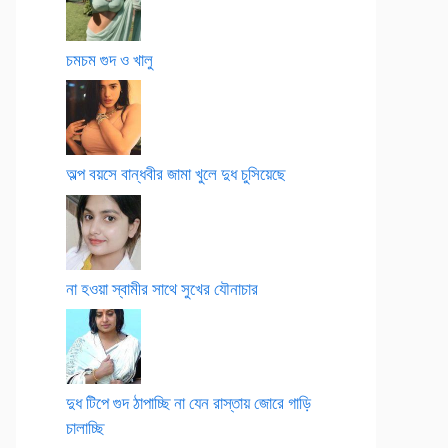
চমচম গুদ ও খালু
অল্প বয়সে বান্ধবীর জামা খুলে দুধ চুসিয়েছে
না হওয়া স্বামীর সাথে সুখের যৌনাচার
দুধ টিপে গুদ ঠাপাচ্ছি না যেন রাস্তায় জোরে গাড়ি
চালাচ্ছি