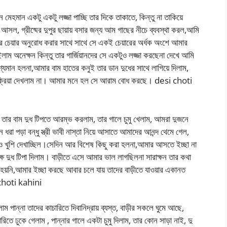
েহমান একটু একটু লজ্জা পাচ্ছি তার দিকে তাকাতে, কিন্তু না তাকিয়ে
আসল, গ্রীষ্মের দুপুর ছায়ায় বসার জন্য আম গাছের নীচে ব্যবস্থা করল,আমি
্র চেয়ার অনুরোধ করার সাথে সাথে সে একই চেয়ারের অর্ধক অংশে আমার
ম অনেক্ষন কিন্তু তার গার্জিয়ানদের সে একটুও লজ্জা করছেনা দেখে আমি
দৃশ্যমান হলনা,আমার বাম হাতের কনুই তার ডান দুধের সাথে লাগিয়ে দিলাম,
্রতিক্রিয়া দেখলাম না। আমার মনে হল সে আরাম বোধ করছে। desi choti
তার বাম দুধ টিপতে আরম্ভ করলাম, তার গালে চুমু খেলাম, আমরা দুজনে
ধরা পড়া বন্ধু স্ত্রী ভাবী নাস্তা নিয়ে আসাতে আমাদের আনন্দ থেমে গেল,
ও খুশি দেখাচ্ছিল।সেদিন আর বিশেষ কিছু করা হলনা,আমার আসতে ইচ্ছা না
 দুধ টিপা দিলাম। বাড়ীতে এসে আমার ভাল লাগছিলনা সারাক্ষন তার কথা
ম হয়নি,আমার ইচ্ছা করছে আবার চলে যায় তাদের বাড়ীতে যাওয়ার একানত
 choti kahini
 পান্না তাদের কাচারিতে দিবানিদ্রায় ব্যস্ত, বাড়ীর সকলে ঘুমে আছে,
িতে ঢুকে গেলাম , পান্নার গালে একটা চুমু দিলাম, তার কোন সাড়া নাই, দু