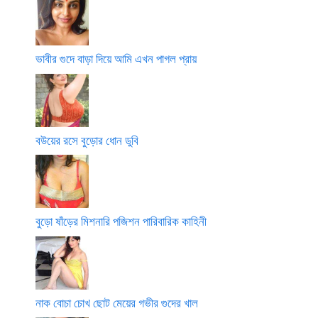
ভাবীর গুদে বাড়া দিয়ে আমি এখন পাগল প্রায়
বউয়ের রসে বুড়োর ধোন ডুবি
বুড়ো ষাঁড়ের মিশনারি পজিশন পারিবারিক কাহিনী
নাক বোচা চোখ ছোট মেয়ের গভীর গুদের খাল