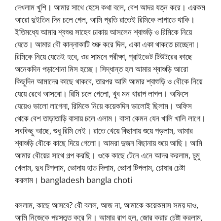
দেখলাম খুশি। আমার সাথে হেসে কথা বলে, বেশ আদর যত্ন করে। এরকম
আরো দুইতিন দিন চলে গেল, আমি প্রতি রাতেই রিমিকে লাগাতে থাকি।
ইতিমধ্যে আমার শ্বশুর সাহেব ঢাকায় আসলেন শ্বাশুড়ি ও রিমিকে নিয়ে
যেতে। আমার বৌ কান্নাকাটি শুরু করে দিল, একা একা থাকতে চাচ্ছেনা।
রিমিকে নিয়ে যেতেই হবে, ওর সামনে পরীক্ষা, প্রাইভেট টিউটরের কাছে
অনেকদিন পড়াশোনা মিস হচ্ছে। সিদ্ধান্ত হল আমার শ্বাশুড়ি আরো
কিছুদিন আমাদের কাছে থাকবে, তারপর আমি আমার শ্বাশুড়ি ও বৌকে নিয়ে
যেয়ে রেখে আসবো। রিমি চলে গেলো, খুব মন খারাপ লাগল। অফিসে
যেয়েও ভালো লাগেনা, রিমিকে নিয়ে কয়েকদিন ভালোই ছিলাম। অফিস
থেকে বেশ তাড়াতাড়ি বাসায় চলে এলাম। বাসা কেমন যেন খালি খালি লাগে।
সবকিছু আছে, শুধু রিমি নেই। রাতে খেয়ে বিছানায় শুয়ে পড়লাম, আমার
শ্বাশুড়ি বৌকে কাছে দিয়ে গেলো। আমরা দুজন বিছানায় শুয়ে আছি। আমি
আমার বৌয়ের সাথে গল্প করছি। ওকে কাছে টেনে এনে আদর করলাম, চুমু
খেলাম, দুধ টিপলাম, ভোদায় হাত দিলাম, ভোদা টিপলাম, চোষার চেষ্টা
করলাম। bangladesh bangla choti
বললাম, কাছে আসবে? বৌ বলল, আজ না, আমাকে কয়েকমাস সময় দাও,
আমি নিজেকে প্রস্তুত করে নি। আমার রাগ হল, জোর করার চেষ্টা করলাম,