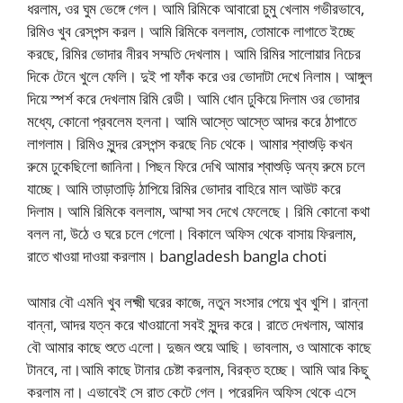
ধরলাম, ওর ঘুম ভেঙ্গে গেল। আমি রিমিকে আবারো চুমু খেলাম গভীরভাবে,
রিমিও খুব রেসপন্স করল। আমি রিমিকে বললাম, তোমাকে লাগাতে ইচ্ছে
করছে, রিমির ভোদার নীরব সম্মতি দেখলাম। আমি রিমির সালোয়ার নিচের
দিকে টেনে খুলে ফেলি। দুই পা ফাঁক করে ওর ভোদাটা দেখে নিলাম। আঙ্গুল
দিয়ে স্পর্শ করে দেখলাম রিমি রেডী। আমি ধোন ঢুকিয়ে দিলাম ওর ভোদার
মধ্যে, কোনো প্রবলেম হলনা। আমি আস্তে আস্তে আদর করে ঠাপাতে
লাগলাম। রিমিও সুন্দর রেসপন্স করছে নিচ থেকে। আমার শ্বাশুড়ি কখন
রুমে ঢুকেছিলো জানিনা। পিছন ফিরে দেখি আমার শ্বাশুড়ি অন্য রুমে চলে
যাচ্ছে। আমি তাড়াতাড়ি ঠাপিয়ে রিমির ভোদার বাহিরে মাল আউট করে
দিলাম। আমি রিমিকে বললাম, আম্মা সব দেখে ফেলেছে। রিমি কোনো কথা
বলল না, উঠে ও ঘরে চলে গেলো। বিকালে অফিস থেকে বাসায় ফিরলাম,
রাতে খাওয়া দাওয়া করলাম। bangladesh bangla choti
আমার বৌ এমনি খুব লক্ষ্মী ঘরের কাজে, নতুন সংসার পেয়ে খুব খুশি। রান্না
বান্না, আদর যত্ন করে খাওয়ানো সবই সুন্দর করে। রাতে দেখলাম, আমার
বৌ আমার কাছে শুতে এলো। দুজন শুয়ে আছি। ভাবলাম, ও আমাকে কাছে
টানবে, না।আমি কাছে টানার চেষ্টা করলাম, বিরক্ত হচ্ছে। আমি আর কিছু
করলাম না। এভাবেই সে রাত কেটে গেল। পরেরদিন অফিস থেকে এসে