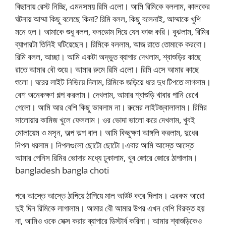
বিছানায় রেস্ট নিচ্ছি, এমনসময় রিমি এলো। আমি রিমিকে বললাম, কালকের
ঘটনায় আম্মা কিছু বলেছে কিনা? রিমি বলল, কিছু বলেনাই, আম্মাকে খুশি
মনে হল। আমাকে শুধু বলল, কনডোম দিয়ে যেন কাজ করি। বুঝলাম, রিমির
ব্যাপারটা তিনিই ঘটিয়েছেন। রিমিকে বললাম, আজ রাতে তোমাকে করবো।
রিমি বলল, আচ্ছা। আমি একটা অদ্ভুত ব্যাপার দেখলাম, শ্বাশুড়ির কাছে
রাতে আমার বৌ শুয়ে। আমার রুমে রিমি এলো। রিমি এসে আমার কাছে
শুলো। ঘরের লাইট নিভিয়ে দিলাম, রিমিকে জড়িয়ে ধরে দুধ টিপতে লাগলাম।
বেশ অনেকক্ষণ গল্প করলাম। দেখলাম, আমার শ্বাশুড়ি খাবার পানি রেখে
গেলো। আমি আর বেশি কিছু ভাবলাম না। রুমের লাইটজ্বালালাম। রিমির
সালোয়ার কামিজ খুলে ফেললাম। ওর ভোদা ভালো করে দেখলাম, খুবই
মোলায়েম ও মসৃন, অল্প অল্প বাল। আমি কিছুক্ষণ আঙ্গলি করলাম, দুধের
নিপল ধরলাম। নিপলগুলো ছোটো ছোটো।এবার আমি আস্তে আস্তে
আমার পেনিস রিমির ভোদার মধ্যে ঢুকালাম, খুব জোরে জোরে ঠাপালাম।
bangladesh bangla choti
পরে আস্তে আস্তে ঠাপিয়ে ঠাপিয়ে মাল আউট করে দিলাম। এরকম আরো
দুই দিন রিমিকে লাগালাম। আমার বৌ আমার উপর এখন বেশি বিরক্ত হয়
না, আমিও ওকে সেক্স করার ব্যাপারে ডিস্টার্ব করিনা। আমার শ্বাশুড়িকেও