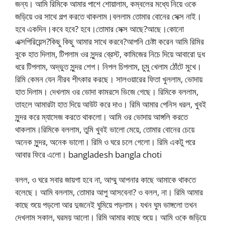
জন্য। আমি রিমিকে আমার পাশে শোয়ালাম, কম্বলের মধ্যে নিয়ে ওকে
জড়িয়ে ওর সাথে গল্প করতে থাকলাম।বললাম তোমার বোনের সেক্স নাই।
হবে একদিন।কবে হবে? হবে।তোমার সেক্স আছে?আছে।কোনো
এক্সপিরিয়েন্স?কিছু কিছু আমার সাথে করবে?আপনি চেষ্টা করেন আমি রিমির
বুকে হাত দিলাম, টিপলাম ওর সুন্দর ব্রেস্ট, কামিজের নিচে দিয়ে আবারো দুধ
ধরে টিপলাম, অদ্ভুত সুন্দর শেপ। নিপল চিপলাম, চুমু খেলাম ঠোঁটে মুখে।
রিমি কেমন যেন নীরব শীৎকার করছে। সালওয়ারের ফিতা খুললাম, ভোদায়
হাত দিলাম। দেখলাম ওর ভোদা কামরসে ভিজে গেছে। রিমিকে বললাম,
তাহলে আমারটা হাত দিয়ে আউট করে দাও। রিমি আমার পেনিস ধরল, খুবই
সুন্দর করে ম্যাসেজ করতে থাকলো। আমি ওর ভোদায় আঙ্গলি করতে
থাকলাম।রিমিকে বললাম, তুমি খুবই ভালো মেয়ে, তোমার বোনের চেয়ে
অনেক সুন্দর, অনেক ভালো। রিমি ও ঘরে চলে গেলো। রিমি একটু পরে
আবার ফিরে এলো। bangladesh bangla choti
বলল, ও ঘরে সবার জায়গা হবে না, আম্মু আপনার কাছে আমাকে থাকতে
বলেছে। আমি বললাম, তোমার আপু আসবেনা? ও বলল, না। রিমি আমার
কাছে শুয়ে পড়লো আর দুজনেই ঘুমিয়ে পড়লাম। যখন ঘুম ভাঙ্গলো তখন
দেখলাম সকাল, ঘরময় আলো। রিমি আমার কাছে শুয়ে। আমি ওকে জড়িয়ে