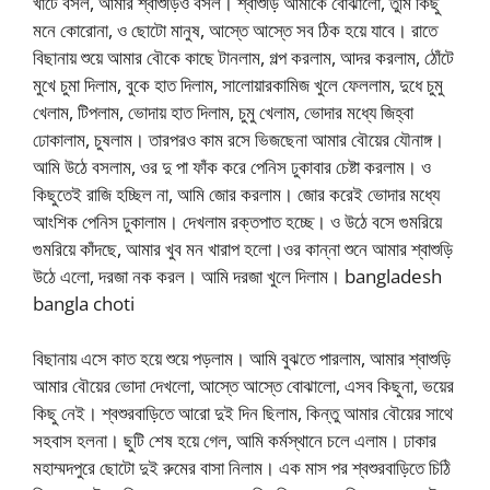
খাটে বসল, আমার শ্বাশুড়িও বসল। শ্বাশুড়ি আমাকে বোঝালো, তুমি কিছু
মনে কোরোনা, ও ছোটো মানুষ, আস্তে আস্তে সব ঠিক হয়ে যাবে। রাতে
বিছানায় শুয়ে আমার বৌকে কাছে টানলাম, গল্প করলাম, আদর করলাম, ঠোঁটে
মুখে চুমা দিলাম, বুকে হাত দিলাম, সালোয়ারকামিজ খুলে ফেললাম, দুধে চুমু
খেলাম, টিপলাম, ভোদায় হাত দিলাম, চুমু খেলাম, ভোদার মধ্যে জিহ্বা
ঢোকালাম, চুষলাম। তারপরও কাম রসে ভিজছেনা আমার বৌয়ের যৌনাঙ্গ।
আমি উঠে বসলাম, ওর দু পা ফাঁক করে পেনিস ঢুকাবার চেষ্টা করলাম। ও
কিছুতেই রাজি হচ্ছিল না, আমি জোর করলাম। জোর করেই ভোদার মধ্যে
আংশিক পেনিস ঢুকালাম। দেখলাম রক্তপাত হচ্ছে। ও উঠে বসে গুমরিয়ে
গুমরিয়ে কাঁদছে, আমার খুব মন খারাপ হলো।ওর কান্না শুনে আমার শ্বাশুড়ি
উঠে এলো, দরজা নক করল। আমি দরজা খুলে দিলাম। bangladesh
bangla choti
বিছানায় এসে কাত হয়ে শুয়ে পড়লাম। আমি বুঝতে পারলাম, আমার শ্বাশুড়ি
আমার বৌয়ের ভোদা দেখলো, আস্তে আস্তে বোঝালো, এসব কিছুনা, ভয়ের
কিছু নেই। শ্বশুরবাড়িতে আরো দুই দিন ছিলাম, কিন্তু আমার বৌয়ের সাথে
সহবাস হলনা। ছুটি শেষ হয়ে গেল, আমি কর্মস্থানে চলে এলাম। ঢাকার
মহাম্মদপুরে ছোটো দুই রুমের বাসা নিলাম। এক মাস পর শ্বশুরবাড়িতে চিঠি