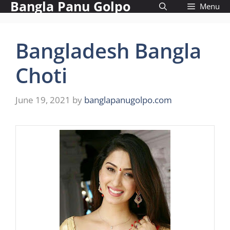
Bangla Panu Golpo
Skip
Menu
to
content
Bangladesh Bangla
Choti
June 19, 2021
by
banglapanugolpo.com