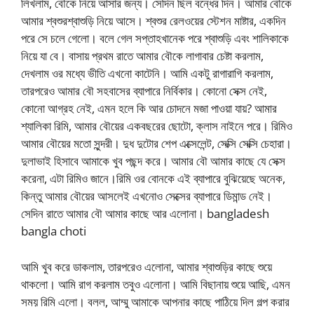
লিখলাম, বৌকে নিয়ে আসার জন্য। সেদিন ছিল বন্ধের দিন। আমার বৌকে
আমার শ্বশুরশ্বাশুড়ি নিয়ে আসে। শ্বশুর রেলওয়ের স্টেশন মাষ্টার, একদিন
পরে সে চলে গেলো। বলে গেল সপ্তাহখানেক পরে শ্বাশুড়ি এবং শালিকাকে
নিয়ে যা বে। বাসায় প্রথম রাতে আমার বৌকে লাগাবার চেষ্টা করলাম,
দেখলাম ওর মধ্যে ভীতি এখনো কাটেনি। আমি একটু রাগারাগি করলাম,
তারপরেও আমার বৌ সহবাসের ব্যাপারে নির্বিকার। কোনো সেক্স নেই,
কোনো আগ্রহ নেই, এমন হলে কি আর চোদনে মজা পাওয়া যায়? আমার
শ্যালিকা রিমি, আমার বৌয়ের একবছরের ছোটো, ক্লাস নাইনে পরে। রিমিও
আমার বৌয়ের মতো সুন্দরী। দুধ দুটোর শেপ এক্সেলেন্ট, সেক্সি সেক্সি চেহারা।
দুলাভাই হিসাবে আমাকে খুব পছন্দ করে। আমার বৌ আমার কাছে যে সেক্স
করেনা, এটা রিমিও জানে।রিমি ওর বোনকে এই ব্যাপারে বুঝিয়েছে অনেক,
কিন্তু আমার বৌয়ের আসলেই এখনোও সেক্সের ব্যাপারে ডিমান্ড নেই।
সেদিন রাতে আমার বৌ আমার কাছে আর এলোনা। bangladesh
bangla choti
আমি খুব করে ডাকলাম, তারপরেও এলোনা, আমার শ্বাশুড়ির কাছে শুয়ে
থাকলো। আমি রাগ করলাম তবুও এলোনা। আমি বিছানায় শুয়ে আছি, এমন
সময় রিমি এলো। বলল, আম্মু আমাকে আপনার কাছে পাঠিয়ে দিল গল্প করার