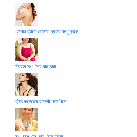
তোমার বউকে তোমার ছেলের বন্ধু চুদছে
জিভের ডগা দিয়ে মাই চাটা
হটাৎ কলেজের বান্ধবী শ্রাবণীকে
মুখ চেপে ধরে ধোন ঠেলে দিলো