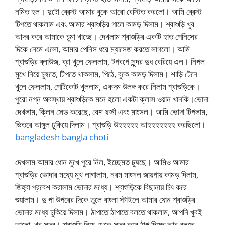
নমিত হল। দুটো ব্রেস্ট আমার বুকে আরো বেস্টিত করলো। আমি ব্রেস্ট
টিপতে থাকলাম এবং আমার শ্বাশুড়ির গালে কামড় দিলাম। শ্বাশুড়ি খুব
আদর করে আমাকে চুমা খাচ্ছে। দেখলাম শ্বাশুড়ির একটি হাত পেনিসের
দিকে নেমে এলো, আমার পেনিস ধরে ম্যাসেজ করতে লাগলো। আমি
শ্বাশুড়ির ব্লাউজ, ব্রা খুলে ফেললাম, টগবগে সুন্দর দুধ বেরিয়ে এল। নিপল
মুখে নিয়ে চুষতে, টিপতে থাকলাম, পিঠে, বুকে কামড় দিলাম। শাড়ি টেনে
খুলে ফেললাম, পেটিকোট খুললাম, একদম উলঙ্গ করে নিলাম শ্বাশুড়িকে।
পুরো নগ্ন অবস্থায় শ্বাশুড়িকে মনে হলো একটা ক্লাস ওয়ান খানকি।ভোদা
দেখলাম, ক্লিন সেভ করেছে, বেশ ফর্সা এবং মাংসল। আমি ভোদা টিপলাম,
ভিতরে আঙ্গুল ঢুকিয়ে দিলাম। শ্বাশুড়ি উহহহহহ আহহহহহহহ করছিলো।
bangladesh bangla choti
দেখলাম আমার ধোন মুখে পুরে নিল, ইচ্ছেমত চুষছে। আমিও আমার
শ্বাশুড়ির ভোদার মধ্যে মুখ লাগালাম, নরম মাংসল জায়গায় কামড় দিলাম,
জিহ্বা প্রবেশ করালাম ভোদার মধ্যে। শ্বাশুড়িকে বিছানায় চিৎ করে
শুয়ালাম। দু পা উপরের দিকে তুলে বাংলা স্টাইলে আমার ধোন শ্বাশুড়ির
ভোদার মধ্যে ঢুকিয়ে দিলাম। ঠাপাতে ঠাপাতে বলতে থাকলাম, আপনি খুবই
ভালো, খুব সুন্দর। শ্বাশুড়ি নিচে থেকে সুন্দর করে ঠাপ দিচ্ছে আর বলছে,