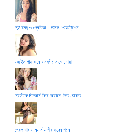
দুই বন্ধু ও প্রেমিকা – ডাবল পেনেট্রেশন
ওয়াইন পান করে বান্ধবীর সাথে শোয়া
স্বামীকে ডিভোর্স দিয়ে আমাকে দিয়ে চোদাবে
ছেলে খাওয়া মডার্ন মাগীর গুদের গরম