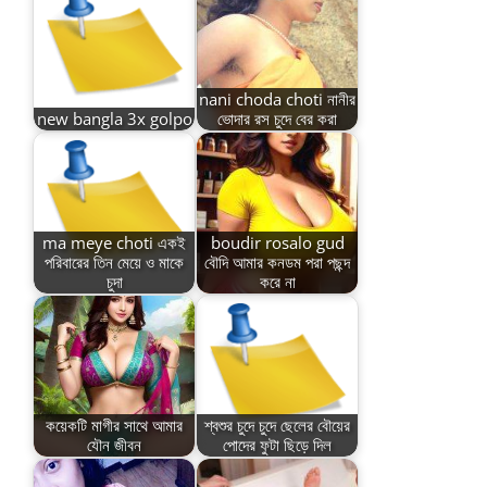
nani choda choti নানীর
new bangla 3x golpo
ভোদার রস চুদে বের করা
ma meye choti একই
boudir rosalo gud
পরিবারের তিন মেয়ে ও মাকে
বৌদি আমার কনডম পরা পছন্দ
চুদা
করে না
কয়েকটি মাগীর সাথে আমার
শ্বশুর চুদে চুদে ছেলের বৌয়ের
যৌন জীবন
পোদের ফুটা ছিড়ে দিল