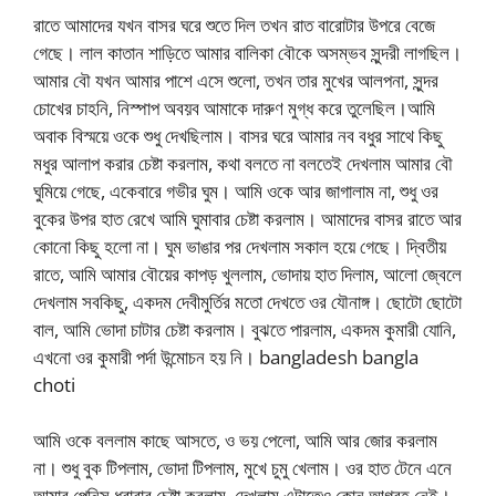
রাতে আমাদের যখন বাসর ঘরে শুতে দিল তখন রাত বারোটার উপরে বেজে
গেছে। লাল কাতান শাড়িতে আমার বালিকা বৌকে অসম্ভব সুন্দরী লাগছিল।
আমার বৌ যখন আমার পাশে এসে শুলো, তখন তার মুখের আলপনা, সুন্দর
চোখের চাহনি, নিস্পাপ অবয়ব আমাকে দারুণ মুগ্ধ করে তুলেছিল।আমি
অবাক বিস্ময়ে ওকে শুধু দেখছিলাম। বাসর ঘরে আমার নব বধুর সাথে কিছু
মধুর আলাপ করার চেষ্টা করলাম, কথা বলতে না বলতেই দেখলাম আমার বৌ
ঘুমিয়ে গেছে, একেবারে গভীর ঘুম। আমি ওকে আর জাগালাম না, শুধু ওর
বুকের উপর হাত রেখে আমি ঘুমাবার চেষ্টা করলাম। আমাদের বাসর রাতে আর
কোনো কিছু হলো না। ঘুম ভাঙার পর দেখলাম সকাল হয়ে গেছে। দ্বিতীয়
রাতে, আমি আমার বৌয়ের কাপড় খুললাম, ভোদায় হাত দিলাম, আলো জ্বেলে
দেখলাম সবকিছু, একদম দেবীমুর্তির মতো দেখতে ওর যৌনাঙ্গ। ছোটো ছোটো
বাল, আমি ভোদা চাটার চেষ্টা করলাম। বুঝতে পারলাম, একদম কুমারী যোনি,
এখনো ওর কুমারী পর্দা উন্মোচন হয় নি। bangladesh bangla
choti
আমি ওকে বললাম কাছে আসতে, ও ভয় পেলো, আমি আর জোর করলাম
না। শুধু বুক টিপলাম, ভোদা টিপলাম, মুখে চুমু খেলাম। ওর হাত টেনে এনে
আমার পেনিস ধরাবার চেষ্টা করলাম, দেখলাম এটাতেও কোন আগ্রহ নেই।