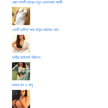
সেক্স পাগলী মায়ের নতুন চোদনবাজ স্বামী
একটি দুর্ঘটনা আর খালুর মজাদার ধোন
ভাবীর কাউগার্ল পজিশন
চমচম গুদ ও খালু