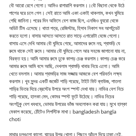
বৌ আরো রেগে গেলো। আমিও রাগারাগি করলাম।।বৌ বিছানা থেকে উঠে
পাশের ঘরে চলে গেল। সেই রাতে আমি একা একাই থাকলাম, কখন ঘুমিয়ে
গেছি জানিনা। পরের দিন অফিসে বেশ কাজ ছিল, এনজিও ব্যুরো থেকে
অডিট টিম এসেছে। খাতা পত্র, রেজিস্টার, হিসাব নিকাশ সব আপটুডেট
করতে হলো। বাসায় আসতে আসতে রাত সাড়ে এগারোটা বেজে গেলো।
বাসায় এসে দেখি আমার বৌ ঘুমিয়ে গেছে, আমাদের রুমে নয়, শ্বাশুড়ি যে
রুমে থাকে সেই রুমে। আমার বৌ ঘুমিয়ে গেলে আর সহজে জাগানো যায় না,
বিরক্ত হয়। আমি আমার রুমে ঢুকে কাপড় চেঞ্জ করলাম। কাপড় চেঞ্জ করে
আমার রুমে আমি বসে আছি, দেখলাম শ্বাশুড়ি খাবার নিয়ে এলো। আমি
খেতে বসলাম। আমার শ্বাশুড়ির সাজ সজ্জায় আজকে বেশ পরিবর্তন লক্ষ্য
করলাম। খুব সুন্দর একটি জর্জেট শাড়ি পরেছে, টাইট ফিট ব্লাউজ, পাতলা
শাড়ির ভিতর দিয়ে ব্রেস্টের উপরে অংশ স্পস্ট দেখা যায়। নাভির বেশ নিচে
শাড়ি পরেছে, হালকা মেদ, কোমর স্পস্ট ফুটে উঠেছে। নাভির নিচের
অংশটুকু বেশ ধবধবে, ভোদার উপরের ভাঁজ অবলোকন করা যায়। মুখে হাল্কা
মেকাপ করেছে, ঠোঁটেও লিপস্টিক মাখা। bangladesh bangla
choti
মাথার চুলগুলো কালো, ঘাড়ের উপর খোলা। পিছনে আঁচল দিয়ে ঢাকা নেই,