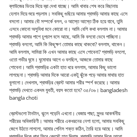
ব্লাউজের ভিতর দিয়ে ব্রা দেখা যাচ্ছে। আমি খাবার শেষ করে বিছানায়
হেলান দিয়ে শুয়ে পড়লাম। সবকিছু গুছিয়ে আমার শ্বাশুড়ি আমার কাছে এসে
বসলো। আমার বৌ সম্পর্কে বলল, ও আস্তে আস্তে ঠিক হয়ে যাবে, তুমি
এসবে কোনো অসুবিধা মনে কোরো না। আমি বেশি কথা বললাম না। আমার
শ্বাশুড়ি আমার পাশে চুপচাপ বসে আছে, আমি কি বলবো ভেবে পাচ্ছিনা।
শ্বাশুড়ি বললো, আমি কি কিছুক্ষণ তোমার কাছে থাকবো? বললাম, থাকেন।
আমি বললাম, সামিয়া কি এখন আমার কাছে এসে শোবেনা? শ্বাশুড়ি বললো,
ওতো গভীর ঘুমে। ঘুমোবার আগে ও বলছিল, আজকে তোমার কাছে
শোবেনা। আমি শ্বাশুড়ির একটা হাত ধরে বললাম, আমার কিছু ভালো
লাগছেনা। শ্বাশুড়ি আমার দিকে আরো একটু ঝুঁকে পড়ে আমার মাথায় হাত
বুলালো। দেখলাম, শ্বাশুড়ির ব্রেস্ট আমার শরীর স্পর্শ করেছে। আমার
শ্বাশুড়ি দেখতে একদম যুবতী, বয়স কতো হবে? ৩৫/৩৬। bangladesh
bangla choti
ব্রেস্টগুলো টানটান, ঝুলে পড়েনি এখনো। বেজায় পাছা, সুন্দর আকর্ষনীয়
শরীরের অধিকারিণী। আমার শরীরে একধরনের নেশা হলো, আমার সবকিছু
জেগে উঠতে লাগলো, আমার পেনিস শক্ত কঠিন, তৈরি হয়ে আছে। আমি
শ্বাশুড়ির দিকে পাশ ফিরে ব্রেস্টে হাত দিলাম, শ্বাশুড়ি আমার দিকে আরো