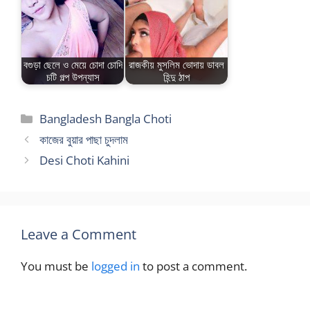
বগুড়া ছেলে ও মেয়ে চোদা চোদি
রাজকীয় মুসলিম ভোদায় ডাবল
চটি গল্প উপন্যাস
হিন্দু ঠাপ
Categories
Bangladesh Bangla Choti
কাজের বুয়ার পাছা চুদলাম
Desi Choti Kahini
Leave a Comment
You must be
logged in
to post a comment.