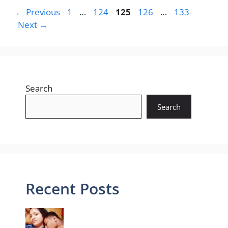
Page
Page
Page
Page
Page
←
Previous
1
…
124
125
126
…
133
Next
→
Search
Search
Recent Posts