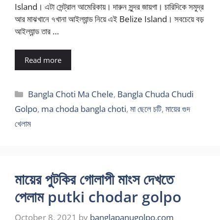
Island। এটা সেন্ট্রাল আমেরিকায়। দারুন সুন্দর জায়গা। চারিদিকে সমুদ্র
আর মাঝখানে ৭খানা আইল্যান্ড নিয়ে এই Belize Island। সবচেয়ে বড়
আইল্যান্ড তার …
Read more
Categories
Bangla Choti Ma Chele
,
Bangla Chuda Chudi
Golpo
,
ma choda bangla choti
,
মা ছেলে চটি
,
মায়ের গুদ
খেলাম
মায়ের পুটকির গোলাপী মাংস দেখতে
পেলাম putki chodar golpo
October 8, 2021
by
banglapanugolpo.com