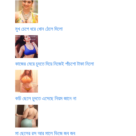
মুখ চেপে ধরে ধোন ঠেলে দিলো
কাজের মেয়ে চুদতে দিয়ে নিজেই পাঁচশো টাকা নিলো
কচি ছেলে চুদতে এসেছে নিয়ম জানে না
মা ছেলের রস আর মালে ভিজে জব জব