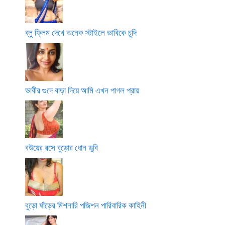
ব্লু ফ্লিম দেখে অনেক স্টাইলে ভাবিকে চুদি
ভাবীর গুদে বাড়া দিয়ে আমি এখন পাগল প্রায়
বউয়ের রসে বুড়োর ধোন ডুবি
বুড়ো ষাঁড়ের মিশনারি পজিশন পারিবারিক কাহিনী