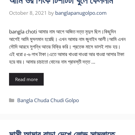
আমি ওর পিংক টিশার্টটা খুলে ফেললাম
October 8, 2021
by
banglapanugolpo.com
bangla choti আমার নাম আগে অজিত দত্ত মৃদুল ছিল।কিছুদিন
আগেই আমি মুসলমান হয়েছি। এখন আমার নাম জুনাইদ আলী।আমি এখন
সৌদি আরবে সুগন্ধি আতর বিক্রি করি। প্রতেক মাসে ভালই লাভ হয়।
এই ধরো ৫-৬ লাখ টাকা।এতে আমার খাওয়া দাওয়া আর যাওয়া আসার টাকা
হয়ে যায়। আমার চাচাতো বোনের নাম শ্রাবস্তী দত্ত …
Read more
Categories
Bangla Chuda Chudi Golpo
মাসী আমার বাড়া দেখে লোভ সামলাতে