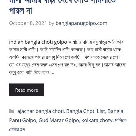
পারল না
October 8, 2021
by
banglapanugolpo.com
indian bangla choti golpo আমাদের বাসায় শুধু মাত্র আমি আর
আমার মাসী থাকি। আমি সারাদিন থাকি কলেজে। আর মাসী বাসায় থাকে।
একদিন কলেজে আমরা ৪বন্ধু মিলে গল্প করছি। গল্প বলতে সেক্সের গল্প।
তো এর মধ্যে ১জন বলল এসব গল্প বাদ দাও, অন্য কিছু বল।আমার আরেক
বন্ধু ওকে গালি দিয়ে বলল …
Read more
Categories
ajachar bangla choti
,
Bangla Choti List
,
Bangla
Panu Golpo
,
Gud Marar Golpo
,
kolkata choty
,
মাসিকে
চোদার গল্প