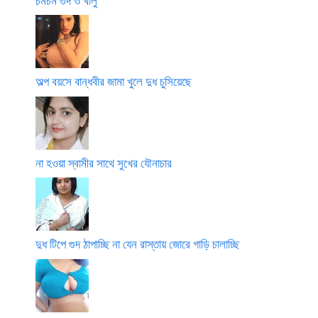
চমচম গুদ ও খালু
অল্প বয়সে বান্ধবীর জামা খুলে দুধ চুসিয়েছে
না হওয়া স্বামীর সাথে সুখের যৌনাচার
দুধ টিপে গুদ ঠাপাচ্ছি না যেন রাস্তায় জোরে গাড়ি চালাচ্ছি