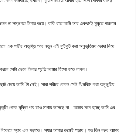
 পোকা কামরাচ্ছে ওখানে। ফুয়াদ ভাইয়া আবার হাত দিলে পোকার কামড়
িলেন না সম্ভবত লিনার ভয়ে। বাকি রাত আমি আর একধমই ঘুমুতে পারলাম
ালে এক গভীর অতৃপ্তি আর নতুন এই কুটকুট করা অনুভূতিময় ভোদা নিয়ে
া করবে সেটা ভেবে লিনার প্রতি আমার হিংসা হতে লাগল।
োট মেয়ে আমি’ টা নেই। সারা শরীরে কেবল সেই ঝিমঝিম করা অনুভূতির
ভূতি থেকে মুক্তি পাব তাও মাথায় আসছে না। আমার মনে হচ্ছে আমি এর
ম।বিকেলে স্যার এল পড়াতে। স্যার আমার রুমেই পড়ায়। গত তিন বছর আমার