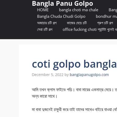
Bangla Panu Golpo
Skip
to
HOME
bangla choti ma chale
Bang
content
Bangla Chuda Chudi Golpo
bondhur ma
অজাচার চটি গল্প
কাজের মেয়ে চটি
গ্রুপ চটি গল্প
সেরা চটি গল্প
office fucking choti প্যান্টটা খুলেই গ
coti golpo bangla
December 5, 2022
by
banglapanugolpo.com
আমি তখন ক্লাস ফাইভে পড়ি। বাবা মায়ের একমাত্র মেয়ে। তাই
অন্য কারো সাথে।
মা বাবা দুজনেই চাকুরী করে তাই তাদের সাথেও বাইরে যাওয়া 