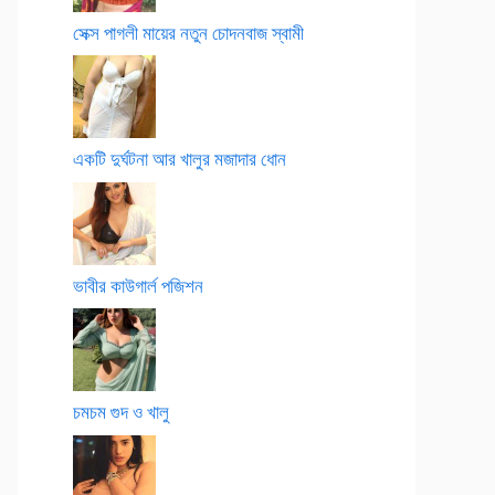
সেক্স পাগলী মায়ের নতুন চোদনবাজ স্বামী
একটি দুর্ঘটনা আর খালুর মজাদার ধোন
ভাবীর কাউগার্ল পজিশন
চমচম গুদ ও খালু