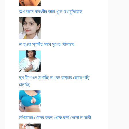
অল্প বয়সে বান্ধবীর জামা খুলে দুধ চুসিয়েছে
না হওয়া স্বামীর সাথে সুখের যৌনাচার
দুধ টিপে গুদ ঠাপাচ্ছি না যেন রাস্তায় জোরে গাড়ি
চালাচ্ছি
মশিউরের ধোনের কবল থেকে রক্ষা পেলো না ভাবী