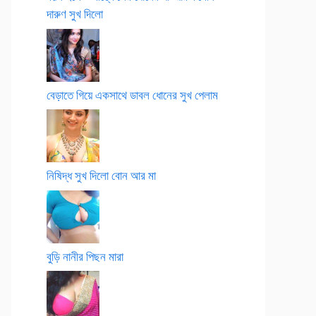
দারুণ সুখ দিলো
বেড়াতে গিয়ে একসাথে ডাবল ধোনের সুখ পেলাম
নিষিদ্ধ সুখ দিলো বোন আর মা
বুড়ি নানীর পিছন মারা