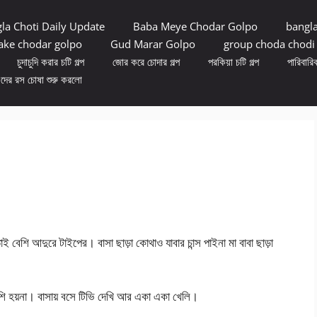
la Choti Daily Update
Baba Meye Chodar Golpo
bangl
ke chodar golpo
Gud Marar Golpo
group choda chodi
চুদাচুদি করার চটি গল্প
জোর করে চোদার গল্প
পরকিয়া চটি গল্প
পারিবারিক
ুদের রস চোষা শুরু করলো
 বেশি আদুরে টাইপের। বাসা ছাড়া কোথাও যাবার চান্স পাইনা মা বাবা ছাড়া
বেশি হয়না। বাসায় বসে টিভি দেখি আর একা একা খেলি।