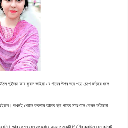
ল দুইজন আর ফুয়াদ ভাইয়া ওর গায়ের উপর শুয়ে পড়ে চেপে জড়িয়ে ধরল
কল দুইজন। তখনই খেয়াল করলাম আমার দুই পায়ের মাঝখানে কেমন আঁঠালো
়নি। আর কেমন যেন একেবারে অদ্ভুত একটা শিরশির করছিল যেন কারেন্ট