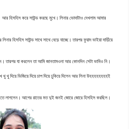
ছে। আর হিসহিস করে সাউন্ড করছে মুখে। লিনার ভোদাটাও দেখলাম আমার
িনার হিসহিস সাউন্ড সাথে সাথে বেড়ে যাচ্ছে। তারপর ফুয়াদ ভাইয়া দাড়িঁয়ে
ে নিলেন। তারপর যা করলেন তা আমি জানতামওনা আর কোনদিন সেটা ভাবিও নি।
ু থু দিয়ে ভিজিয়ে দিয়ে চাপ দিয়ে ঢুকিয়ে দিলেন আর লিনা উহহহহহহহহই
র করতে লাগলেন। আগের রাতের মত দুই জনই জোরে জোরে হিসহিস করছিল।