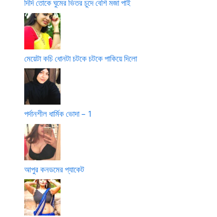
দিদি তোকে ঘুমের ভিতর চুদে বেশি মজা পাই
মেয়েটা কচি ধোনটা চটকে চটকে পাকিয়ে দিলো
পর্দানশীল ধার্মিক ভোদা – 1
আপুর কনডমের প্যাকেট