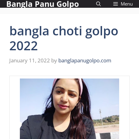
Bangla Panu Golpo
Skip
Menu
to
content
bangla choti golpo
2022
January 11, 2022
by
banglapanugolpo.com