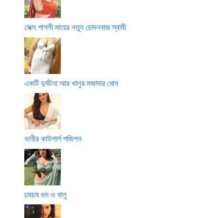
সেক্স পাগলী মায়ের নতুন চোদনবাজ স্বামী
একটি দুর্ঘটনা আর খালুর মজাদার ধোন
ভাবীর কাউগার্ল পজিশন
চমচম গুদ ও খালু