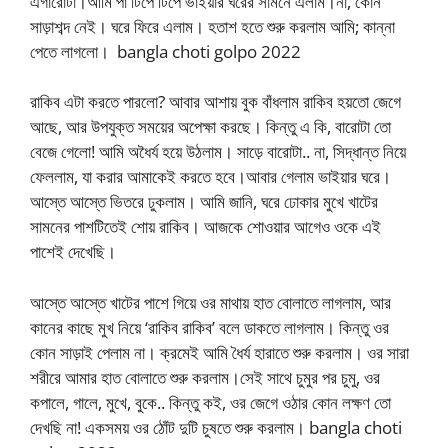
এগারোটা।আমি পা টিপে টিপে ভাইয়ার ঘরের সামনে এলাম।না, কোন
সাড়াশব্দ নেই। ঘরে ফিরে এলাম। হতাশ হতে শুরু করলাম আমি; কান্না
পেতে লাগলো। bangla choti golpo 2022
রাকিব এটা করতে পারলো? আবার আশায় বুক বাঁধলাম রাকিব হয়তো জেগে
আছে, আর উপযুক্ত সময়ের অপেক্ষা করছে। কিন্তু এ কি, বারোটা তো
বেজে গেলো! আমি অধৈর্য হয়ে উঠলাম। সাড়ে বারোটা.. না, সিদ্ধান্ত নিয়ে
ফেললাম, যা করার আমাকেই করতে হবে।আবার গেলাম ভাইয়ার ঘরে।
আস্তে আস্তে ভিতরে ঢুকলাম। আমি জানি, ঘরে ঢোকার মুখে খাটের
সামনের পাশটিতেই শোয় রাকিব। আজকে শোওয়ার আগেও ওকে এই
পাশেই দেখেছি।
আস্তে আস্তে খাটের পাশে গিয়ে ওর মাথায় হাত বোলাতে লাগলাম, আর
কানের কাছে মুখ নিয়ে ‘রাকিব রাকিব’ বলে ডাকতে লাগলাম। কিন্তু ওর
কোন সাড়াই পেলাম না। ক্রমেই আমি ধৈর্য হারাতে শুরু করলাম। ওর সারা
শরীরে আমার হাত বোলাতে শুরু করলাম।সেই সাথে চুমুর পর চুমু, ওর
কপালে, গালে, মুখে, বুকে.. কিন্তু কই, ওর জেগে ওঠার কোন লক্ষণ তো
দেখছি না! একসময় ওর ঠোঁট দুটি চুষতে শুরু করলাম। bangla choti