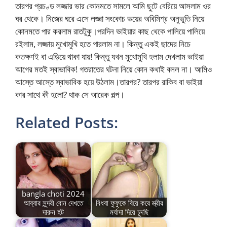
তারপর প্রচণ্ড লজ্জার ভার কোনমতে সামলে আমি ছুটে বেরিয়ে আসলাম ওর
ঘর থেকে। নিজের ঘরে এসে লজ্জা সংকোচ ভয়ের অবিমিশ্র অনুভূতি নিয়ে
কোনমতে পার করলাম রাতটুকু।পরদিন ভাইয়ার কাছ থেকে পালিয়ে পালিয়ে
রইলাম, লজ্জায় মুখোমুখি হতে পারলাম না। কিন্তু একই ছাদের নিচে
কতক্ষণই বা এড়িয়ে থাকা যায়! কিন্তু যখন মুখোমুখি হলাম দেখলাম ভাইয়া
আগের মতই স্বাভাবিক! গতরাতের ঘটনা নিয়ে কোন কথাই বলল না। আমিও
আস্তে আস্তে স্বাভাবিক হয়ে উঠলাম।তারপর? তারপর রাকিব বা ভাইয়া
কার সাথে কী হলো? থাক সে আরেক গল্প।
Related Posts:
bangla choti 2024
আব্বার সুন্দরী বোন দেখতে
বিধবা ফুফুকে বিয়ে করে স্ত্রীর
দারুন হট
মর্যাদা দিয়ে চুদছি