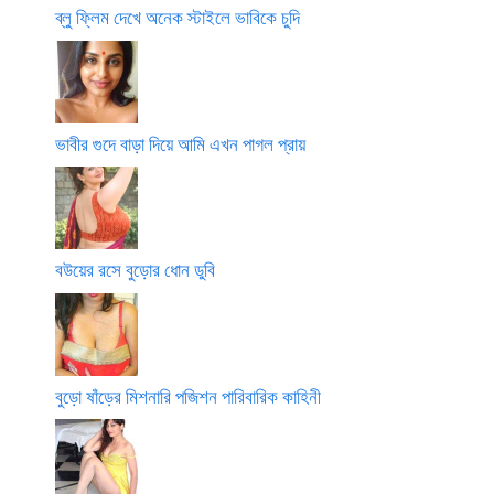
ব্লু ফ্লিম দেখে অনেক স্টাইলে ভাবিকে চুদি
ভাবীর গুদে বাড়া দিয়ে আমি এখন পাগল প্রায়
বউয়ের রসে বুড়োর ধোন ডুবি
বুড়ো ষাঁড়ের মিশনারি পজিশন পারিবারিক কাহিনী