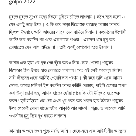
golpo 2022
চুষতে চুষতে মুখের মধ্যে জিহ্বা ঢুকিয়ে চাটতে লাগলাম। হঠাৎ মনে হলো ও
যেন একটু নড়ে উঠল। ও কি তবে সাড়া দিতে শুরু করেছে আমার আদরে!
দ্বিগুণ উৎসাহে আমি আদরের মাত্রা যেন বাড়িয়ে দিলাম। কতদিনের উপোসী
আমি! আর কতদিন পর ওকে এত কাছে পাওয়া। এতক্ষণ ধরে চুমু আর
চোষাতেও যেন আশ মিটছে না। তাই একটু বেপরোয়া হয়ে উঠলাম।
আমার এক হাত ওর বুক পেট ছুঁয়ে আরও নিচে নেমে গেলো।প্যান্টের
জিপারের ঠিক উপরে হাত বোলাতে লাগলাম।আঃ এই সেই আরাধ্য জিনিস
নারী জীবনের একে আমিই পেয়েছিলাম প্রথম। কী করে ভুলি একে আমার
সোনা, আমার মানিক! ইশ কতদিন আদর করিনি তোমায়, পাইনি তোমার পাগল
করা উষ্ণ ছোঁয়া হুম্, আমার হাতের ছোঁয়া পেয়ে কি ওটা উত্থিত হতে শুরু
করল? হ্যাঁ তাইতো ওটা তো এখন খুব গরম আর শক্ত হয়ে উঠছে! প্যান্টের
উপর থেকেই বোঝা যাচ্ছে ওটার আকৃতি আর সামর্থ। প্রচণ্ড আবেশে আমি
ওখানটায় চুমু দিয়ে মুখ ঘষতে লাগলাম।
কামনার আগুনে তখন পুড়ে মরছি আমি। দেহে-মনে এক অনির্বচনীয় আনন্দের