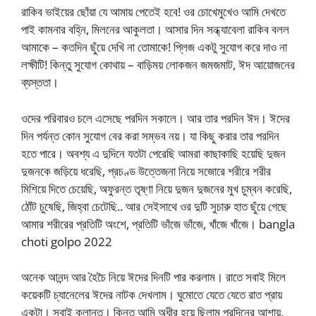
রাকিব ভাইয়ের ছোঁয়া যে আমায় পেতেই হবে! ওর চোখেমুখেও আমি দেখতে
পাই কামনার বহ্নি, মিলনের আকুলতা। আসার দিন সন্ধ্যাবেলা রাকিব বলল
আমাকে – কতদিন ছুঁয়ে দেখি না তোমাকে! প্লিজ একটু সুযোগ করে দাও না
লক্ষীটি! কিন্তু সুযোগ কোথায় – বাড়িময় লোকজন জমজমাট, ঈদ আয়োজনের
ব্যস্ততা।
ওদের পরিবারও চলে এসেছে পরদিন সকালে। আর তার পরদিন ঈদ। ঈদের
দিন পর্যন্ত কোন সুযোগ বের করা সম্ভব নয়। যা কিছু করার তার পরদিন
হতে পারে। অবশ্য এ দুদিনে যতটা পেরেছি আমরা কাছাকাছি হয়েছি দুজন
দুজনকে জড়িয়ে ধরেছি, প্রচণ্ড উত্তেজনা নিয়ে সজোরে শরীরে শরীর
মিশিয়ে দিতে চেয়েছি, অফুরন্ত তৃষ্ণা নিয়ে দুজন দুজনের মুখ চুম্বন করেছি,
ঠোঁট চুষেছি, জিহ্বা চেটেছি.. আর সেইসাথে ওর দুটি সুচারু হাত ছুঁয়ে গেছে
আমার শরীরের প্রতিটি অংশে, প্রতিটি ভাঁজে ভাঁজে, খাঁজে খাঁজে। bangla
choti golpo 2022
অনেক আনন্দ আর হৈচৈ নিয়ে ঈদের দিনটি পার করলাম। রাতে সবাই মিলে
কয়েকটি চ্যানেলের ঈদের নাটক দেখলাম। ঘুমোতে যেতে যেতে রাত প্রায়
একটা। সবাই ক্লান্ত। কিন্তু আমি অধীর হয়ে ছিলাম পরদিনের আশায়,