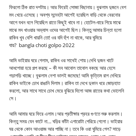
ফিরলো ঠিক রাত দশটায়। আর ফিরেই সোজা বিছানায়। বুঝলাম দুজনে বেশ
মদ খেয়ে এসেছে। অবশ্য সন্দেহটা আগেই হয়েছিল বাড়ি থেকে বেরনোর
আগে যখন বলে গিয়েছিল রাতে কিছুই খাবে না। হোটেল-বারে গিয়ে মাঝে
মাঝে মদ খাওয়ার অভ্যাস ওদের আগেই ছিল। কিন্তু আমার চিন্তা হলো
রাকিব খুব বেশি খায়নি তো! ওর যদি হুঁশ না থাকে, আর ঘুমিয়ে
যায়? bangla choti golpo 2022
আমি ভাইয়ার ঘরে গেলাম, রাকিব ওর সাথেই শোয়।দেখি দুজন খাটে
আধশোয়া হয়ে গল্প করছে – কী সব আবোল তাবোল বকছে আর হেসে
গড়াগড়ি খাচ্ছে। বুঝলাম নেশা ভালই জমেছে! আমি কৃত্তিম রাগ দেখিয়ে
রাকিব ভাইকে চোখ রাঙানি দিলাম। রাকিব তা দেখে দুকান ধরে জোড়হাত
করলো, আর সাথে সাথে চোখ মেরে বুঝিয়ে দিলো আজ রাতের কথা ভোলেনি
সে।
আমি আমার ঘরে ফিরে এলাম।আর প্রতীক্ষার প্রহর গুণতে শুরু করলাম।
কিন্তু সময় যেন কাটে না… ঘড়ির কাঁটা এগারোটা পেরিয়ে গেলো। ভাইয়ার
ঘর থেকে কোন আওয়াজ আর পাচ্ছি না। তবে কি ওরা ঘুমিয়ে গেল? সাড়ে