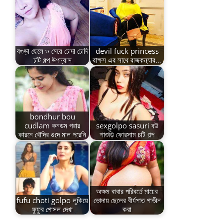
বগুড়া ছেলে ও মেয়ে চোদা চোদি
devil fuck princess
চটি গল্প উপন্যাস
রাক্ষস এর সাথে রাজকন্যার…
bondhur bou
cudlam কনডম পরার
sexgolpo sasuri বউ
কারনে বৌদির গুদে মাল পরেনি
শাশুড়ি ফোরসাম চটি গল্প
অক্ষম বাবার পরিবর্তে মায়ের
fufu choti golpo লুকিয়ে
ভোদায় ছেলের বীর্যপাত গাভীন
ফুফুর গোসল দেখা
করা