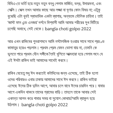
বিবিএ-তে ভর্তি হয়ে নতুন নতুন বন্ধু পেলাম মার্জিত, ভদ্র, উদারমনা, এবং
সেক্সি। সেক্স তখন আমার কাছে আর লজ্জা বা ঘৃণার কোন বিষয় না; এটুকু
বুঝেছি এটা খুবই স্বাভাবিক একটা ব্যাপার, অন্যতম মৌলিক চাহিদা। তাই
‘জাস্ট ফান এন্ড এনজয়’ দর্শনে বিশ্বাসী আমি আমার শরীরের সুখ মিটিয়ে
চলেছি অবাধে, সেই থেকে। bangla choti golpo 2022
আর এখন রাকিবের পুনরাগমনে আমি নস্টালজিক হওয়ার সাথে সাথে প্রচণ্ড
কামাতুর হয়েও পড়লাম। প্রথম প্রেম যেমন ভোলা যায় না, তেমনি কে
ভুলতে পারে প্রথম যৌন সঙ্গীকে?তাই খুশিতে আত্মহারা হয়ে গেলাম শুনে যে
এই ঈদটা রাকিব ভাই আমাদের সাথেই করবে।
রাকিব যেহেতু শুধু ঈদ করতেই কটাদিনের জন্য এসেছে, তাই ঠিক হলো
ওদের পরিবারও এবার ঢাকায় আমাদের সাথে ঈদ করবে। রাকিব ভাইয়া
এসেছে ঈদের ঠিক দুদিন আগে, আবার চলে যাবে ঈদের চারদিন পরে। যাবার
আগে একদিন থাকবে তাদের গ্রামের বাড়ি। তাহলে তাকে আবার সেই
একান্ত আপন করে পাবার সময় বা সুযোগ কোথায়?আমি ব্যাকুল হয়ে
উঠলাম। bangla choti golpo 2022