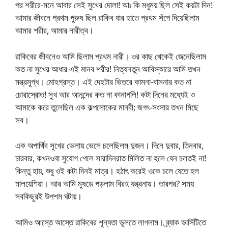
পর শরীরে-মনে আবার সেই সুখের দোলা! আঃ কি মধুময় ছিল সেই কয়টা দিন!
আমার জীবনে প্রথম পুরুষ ছিল রাকিব যার হাতে প্রথম সঁপে দিয়েছিলাম
আমার শরীর, আমার নারীত্ব।
রাকিবের জীবনেও আমি ছিলাম প্রথম নারী। ওর কাছ থেকেই জেনেছিলাম
কত না সুখের আধার এই মানব শরীর! নিত্যনতুন আবিস্কারে আমি তখন
মন্ত্রমুগ্ধ। মোহগ্রস্ত। এই দেহটার ভিতরে কামনা-বাসনার কত না
চোরাস্রোত! সুখ আর আনন্দের কত না কানাগলি! কটা দিনের মধ্যেই ও
আমাকে করে তুলেছিল এক কল্পলোকের মানবী; জগৎ-সংসার তখন মিছে
সব।
এক অপার্থিব সুখের ভেলায় ভেসে চলেছিলম দুজন। দিনে দুবার, তিনবার,
চারবার, কখনওবা সুযোগ পেলে সারাদিনরাত মিলিত না হলে যেন চলতই না!
কিন্তু হায়, শুধু ওই কটা দিনই মাত্র। হঠাৎ করেই ওকে চলে যেতে হল
মালয়েশিয়া। আর আমি মুষড়ে পড়লাম বিরহ যন্ত্রনায়। তারপর? সময়
সবকিছুরই উপশম ঘটায়।
আমিও আস্তে আস্তে রাকিবের শূন্যতা ভুলতে লাগলাম। ব্র্যাক ভার্সিটিতে