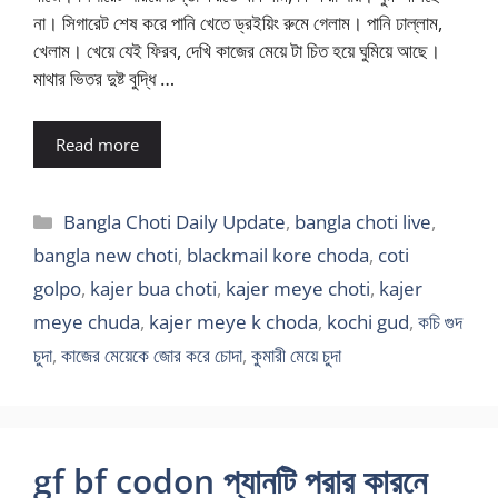
না। সিগারেট শেষ করে পানি খেতে ড্রইয়িং রুমে গেলাম। পানি ঢাল্লাম,
খেলাম। খেয়ে যেই ফিরব, দেখি কাজের মেয়ে টা চিত হয়ে ঘুমিয়ে আছে।
মাথার ভিতর দুষ্ট বুদ্ধি …
Read more
Categories
Bangla Choti Daily Update
,
bangla choti live
,
bangla new choti
,
blackmail kore choda
,
coti
golpo
,
kajer bua choti
,
kajer meye choti
,
kajer
meye chuda
,
kajer meye k choda
,
kochi gud
,
কচি গুদ
চুদা
,
কাজের মেয়েকে জোর করে চোদা
,
কুমারী মেয়ে চুদা
gf bf codon প্যানটি পরার কারনে