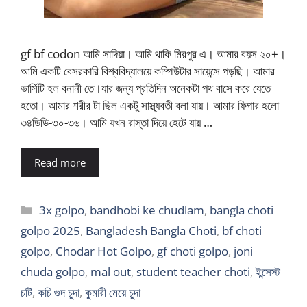
gf bf codon আমি সাদিয়া। আমি থাকি মিরপুর এ। আমার বয়স ২০+।
আমি একটি বেসরকারি বিশ্ববিদ্যালয়ে কম্পিউটার সায়েন্সে পড়ছি। আমার
ভার্সিটি হল বনানী তে।যার জন্য প্রতিদিন অনেকটা পথ বাসে করে যেতে
হতো। আমার শরীর টা ছিল একটু সাস্থ্যবতী বলা যায়। আমার ফিগার হলো
৩৪ডিডি-৩০-৩৬। আমি যখন রাস্তা দিয়ে হেটে যায় …
Read more
Categories
3x golpo
,
bandhobi ke chudlam
,
bangla choti
golpo 2025
,
Bangladesh Bangla Choti
,
bf choti
golpo
,
Chodar Hot Golpo
,
gf choti golpo
,
joni
chuda golpo
,
mal out
,
student teacher choti
,
ইন্সেস্ট
চটি
,
কচি গুদ চুদা
,
কুমারী মেয়ে চুদা