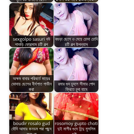
sexgolpo sasuri বউ
বগুড়া ছেলে ও মেয়ে চোদা চোদি
শাশুড়ি ফোরসাম চটি গল্প
চটি গল্প উপন্যাস
অক্ষম বাবার পরিবর্তে মায়ের
ভোদায় ছেলের বীর্যপাত গাভীন
রমার গুদ চুদলে সীমার পোদ
করা
ফ্রিতে চুদা যাবে
boudir rosalo gud
rosomoy gupto choti
বৌদি আমার কনডম পরা পছন্দ
দুই মাগীর গুদে হিন্দু মুসলিম
করে না
দুই…