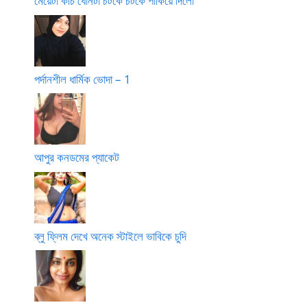
মেয়েটা কচি ধোনটা চটকে চটকে পাকিয়ে দিলো
পর্দানশীল ধার্মিক ভোদা – 1
আপুর কনডমের প্যাকেট
ব্লু ফ্লিম দেখে অনেক স্টাইলে ভাবিকে চুদি