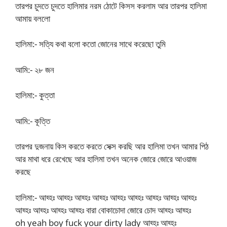
তারপর চুদতে চুদতে হালিমার নরম ঠোটে কিসস করলাম আর তারপর হালিমা
আমায় বললো
হালিমা:- সত্যি কথা বলো কতো জোনের সাথে করেছো তুমি
আমি:- ২৮ জন
হালিমা:- কুত্তা
আমি:- কূত্তি
তারপর দুজনায় কিস করতে করতে সেক্স করছি আর হালিমা তখন আমার পিঠ
আর মাথা ধরে রেখেছে আর হালিমা তখন অনেক জোরে জোরে আওয়াজ
করছে
হালিমা:- আহ্হঃ আহ্হঃ আহ্হঃ আহ্হঃ আহ্হঃ আহ্হঃ আহ্হঃ আহ্হঃ আহ্হঃ
আহ্হঃ আহ্হঃ আহ্হঃ আহ্হঃ বারা বোকাচোদা জোরে চোদ আহ্হঃ আহ্হঃ
oh yeah boy fuck your dirty lady আহ্হঃ আহ্হঃ