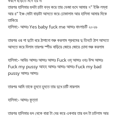
করলে ছাড়তে মনে হয় না
তারপর হালিমার গুদটা চাটা বন্ধ করে তার ভেজা গুদে আমার ৭” ইঞ্চি লম্বা
আর ৪” ইঞ্চ মোটা বাড়াটা আসতে করে ঢোকালাম আর হালিমা আমার দিকে
তাকিয়ে
হালিমা:- আহ্হঃ Yes baby fuck me আহ্হঃ বাংলাচটি ২০২৬
তারপর ওর পা দুটো ধরে ঠাপানো শুরু করলাম প্রথমের দু তিনটে ঠাপ আসতে
আসতে করে দিলাম তারপর স্পীড বাড়িয়ে জোরে জোরে চোদা শুরু করলাম
হালিমা:- আউচ আহ্হঃ আহ্হঃ আহ্হঃ Fuck ওহ্ আহ্হঃ ওহঃ উম্ম আহ্হঃ
Fuck my pussy আহহ আহ্হঃ আহ্হঃ আহ্হঃ Fuck my bad
pussy আহ্হঃ আহ্হঃ
তারপর আমি তাকে চুদতে চুদতে তার দুধে চাটি মারলাম
হালিমা:- আহ্হঃ কুত্তা
তারপর হালিমার গুদ থেকে বারা টা বের করে একবার তার গুদ টা চাটলাম আর