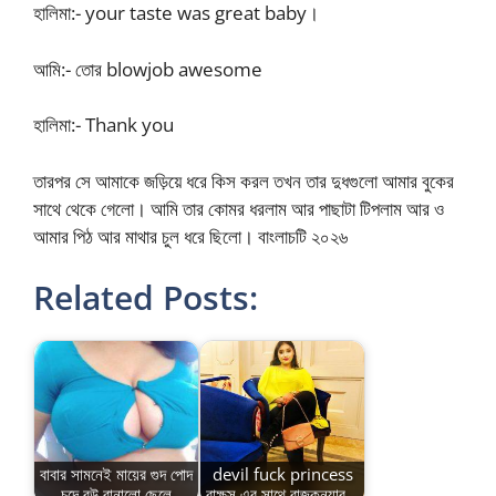
হালিমা:- your taste was great baby।
আমি:- তোর blowjob awesome
হালিমা:- Thank you
তারপর সে আমাকে জড়িয়ে ধরে কিস করল তখন তার দুধগুলো আমার বুকের
সাথে থেকে গেলো। আমি তার কোমর ধরলাম আর পাছাটা টিপলাম আর ও
আমার পিঠ আর মাথার চুল ধরে ছিলো। বাংলাচটি ২০২৬
Related Posts:
বাবার সামনেই মায়ের গুদ পোদ
devil fuck princess
চুদে বউ বানালো ছেলে
রাক্ষস এর সাথে রাজকন্যার…