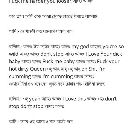
Fuck me harder you looser আহ্হঃ আহ্হঃ
আর তখন আমি ওকে আরো জোড়ে জোড়ে ঠাপাতে লাগলাম
আমি:- নে খানকী কত সমলাবি সামলা বাল
হালিমা:- আহ্হঃ উফ আউচ আহ্হঃ আহ্হঃ my god আহহহ you’re so
wild আহ্হঃ আহ্হঃ don’t stop আহ্হঃ আহ্হঃ I Love Your dick
baby আহ্হঃ আহ্হঃ Fuck me baby আহ্হঃ আহ্হঃ Fuck your
hot dirty Queen ওহ্ আহ্ আহ্ ওহ্ আহ্ oh Shit I’m
cumming আহ্হঃ I’m cumming আহ্হঃ আহ্হঃ
এভাবে টানা ৪০ ধরে বেশ জ্যুত করে চোদার পরও হালিমা বলছে
হালিমা:- ওহ্ yeah আহ্হঃ আহ্হঃ I Love this আহ্হঃ ওহঃ don’t
stop don’t stop আহ্হঃ আহ্হঃ
আমি:- আরে ওই আমারও মাল আউট হবে