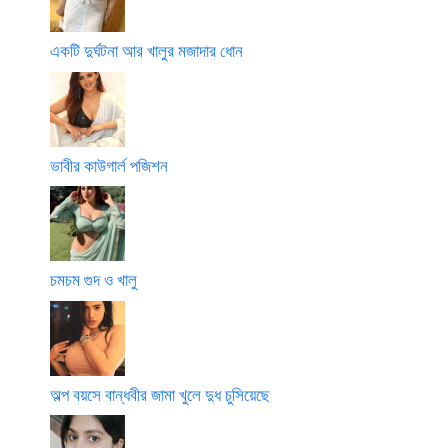
একটি দুর্ঘটনা আর খালুর মজাদার ধোন
ভাবীর কাউগার্ল পজিশন
চমচম গুদ ও খালু
অল্প বয়সে বান্ধবীর জামা খুলে দুধ চুসিয়েছে