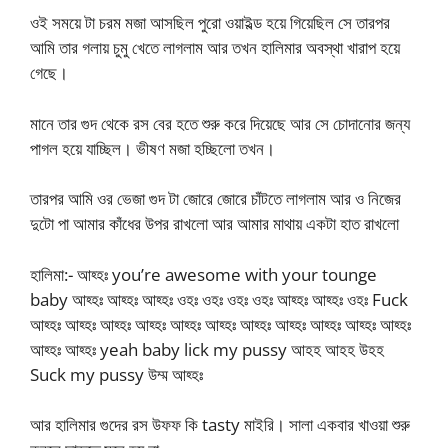
ওই সময়ে টা চরম মজা আসছিল পুরো ওয়াইল্ড হয়ে গিয়েছিল সে তারপর
আমি তার গলায় চুমু খেতে লাগলাম আর তখন হালিমার অবস্থা খারাপ হয়ে
গেছে।
মানে তার গুদ থেকে রস বের হতে শুরু করে দিয়েছে আর সে চোদানোর জন্য
পাগল হয়ে যাচ্ছিল। ভীষণ মজা হচ্ছিলো তখন।
তারপর আমি ওর ভেজা গুদ টা জোরে জোরে চাঁটতে লাগলাম আর ও নিজের
দুটো পা আমার কাঁধের উপর রাখলো আর আমার মাথায় একটা হাত রাখলো
হালিমা:- আহ্হঃ you’re awesome with your tounge
baby আহ্হঃ আহ্হঃ আহ্হঃ ওহঃ ওহঃ ওহঃ ওহঃ আহ্হঃ আহ্হঃ ওহঃ Fuck
আহ্হঃ আহ্হঃ আহ্হঃ আহ্হঃ আহ্হঃ আহ্হঃ আহ্হঃ আহ্হঃ আহ্হঃ আহ্হঃ আহ্হঃ
আহ্হঃ আহ্হঃ yeah baby lick my pussy আহহ আহহ উহহ
Suck my pussy উম্ম আহ্হঃ
আর হালিমার গুদের রস উফফ কি tasty মাইরি। সালা একবার খাওয়া শুরু