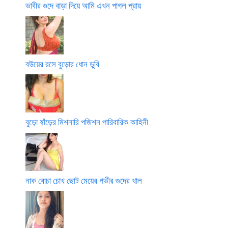
ভাবীর গুদে বাড়া দিয়ে আমি এখন পাগল প্রায়
বউয়ের রসে বুড়োর ধোন ডুবি
বুড়ো ষাঁড়ের মিশনারি পজিশন পারিবারিক কাহিনী
নাক বোচা চোখ ছোট মেয়ের গভীর গুদের খাল