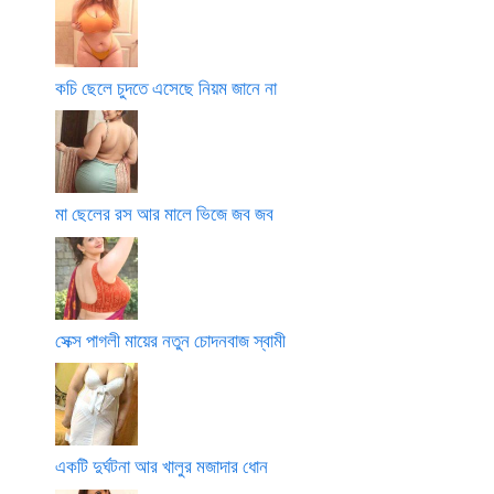
কচি ছেলে চুদতে এসেছে নিয়ম জানে না
মা ছেলের রস আর মালে ভিজে জব জব
সেক্স পাগলী মায়ের নতুন চোদনবাজ স্বামী
একটি দুর্ঘটনা আর খালুর মজাদার ধোন