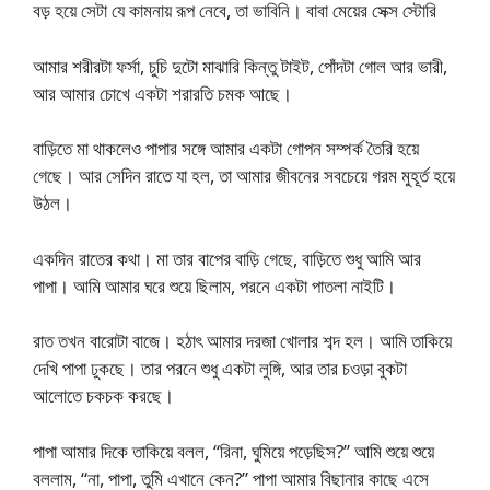
বড় হয়ে সেটা যে কামনায় রূপ নেবে, তা ভাবিনি। বাবা মেয়ের সেক্স স্টোরি
আমার শরীরটা ফর্সা, চুচি দুটো মাঝারি কিন্তু টাইট, পোঁদটা গোল আর ভারী,
আর আমার চোখে একটা শরারতি চমক আছে।
বাড়িতে মা থাকলেও পাপার সঙ্গে আমার একটা গোপন সম্পর্ক তৈরি হয়ে
গেছে। আর সেদিন রাতে যা হল, তা আমার জীবনের সবচেয়ে গরম মুহূর্ত হয়ে
উঠল।
একদিন রাতের কথা। মা তার বাপের বাড়ি গেছে, বাড়িতে শুধু আমি আর
পাপা। আমি আমার ঘরে শুয়ে ছিলাম, পরনে একটা পাতলা নাইটি।
রাত তখন বারোটা বাজে। হঠাৎ আমার দরজা খোলার শব্দ হল। আমি তাকিয়ে
দেখি পাপা ঢুকছে। তার পরনে শুধু একটা লুঙ্গি, আর তার চওড়া বুকটা
আলোতে চকচক করছে।
পাপা আমার দিকে তাকিয়ে বলল, “রিনা, ঘুমিয়ে পড়েছিস?” আমি শুয়ে শুয়ে
বললাম, “না, পাপা, তুমি এখানে কেন?” পাপা আমার বিছানার কাছে এসে