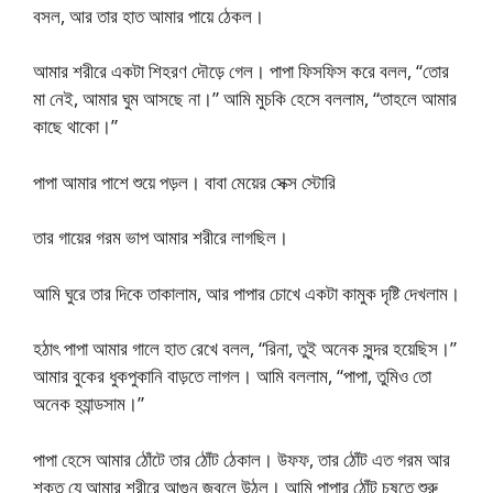
বসল, আর তার হাত আমার পায়ে ঠেকল।
আমার শরীরে একটা শিহরণ দৌড়ে গেল। পাপা ফিসফিস করে বলল, “তোর
মা নেই, আমার ঘুম আসছে না।” আমি মুচকি হেসে বললাম, “তাহলে আমার
কাছে থাকো।”
পাপা আমার পাশে শুয়ে পড়ল। বাবা মেয়ের সেক্স স্টোরি
তার গায়ের গরম ভাপ আমার শরীরে লাগছিল।
আমি ঘুরে তার দিকে তাকালাম, আর পাপার চোখে একটা কামুক দৃষ্টি দেখলাম।
হঠাৎ পাপা আমার গালে হাত রেখে বলল, “রিনা, তুই অনেক সুন্দর হয়েছিস।”
আমার বুকের ধুকপুকানি বাড়তে লাগল। আমি বললাম, “পাপা, তুমিও তো
অনেক হ্যান্ডসাম।”
পাপা হেসে আমার ঠোঁটে তার ঠোঁট ঠেকাল। উফফ, তার ঠোঁট এত গরম আর
শক্ত যে আমার শরীরে আগুন জ্বলে উঠল। আমি পাপার ঠোঁট চুষতে শুরু