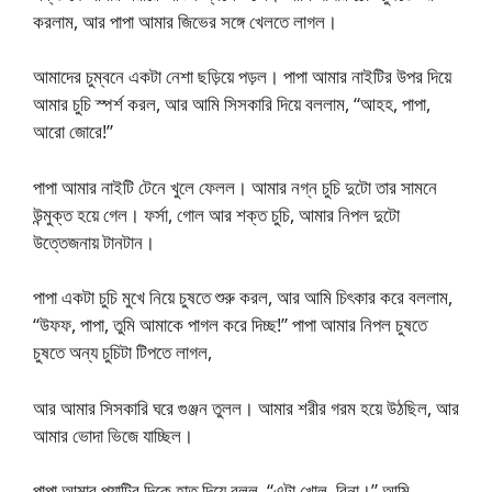
করলাম, আর পাপা আমার জিভের সঙ্গে খেলতে লাগল।
আমাদের চুম্বনে একটা নেশা ছড়িয়ে পড়ল। পাপা আমার নাইটির উপর দিয়ে
আমার চুচি স্পর্শ করল, আর আমি সিসকারি দিয়ে বললাম, “আহহ, পাপা,
আরো জোরে!”
পাপা আমার নাইটি টেনে খুলে ফেলল। আমার নগ্ন চুচি দুটো তার সামনে
উন্মুক্ত হয়ে গেল। ফর্সা, গোল আর শক্ত চুচি, আমার নিপল দুটো
উত্তেজনায় টানটান।
পাপা একটা চুচি মুখে নিয়ে চুষতে শুরু করল, আর আমি চিৎকার করে বললাম,
“উফফ, পাপা, তুমি আমাকে পাগল করে দিচ্ছ!” পাপা আমার নিপল চুষতে
চুষতে অন্য চুচিটা টিপতে লাগল,
আর আমার সিসকারি ঘরে গুঞ্জন তুলল। আমার শরীর গরম হয়ে উঠছিল, আর
আমার ভোদা ভিজে যাচ্ছিল।
পাপা আমার প্যান্টির দিকে হাত দিয়ে বলল, “এটা খোল, রিনা।” আমি