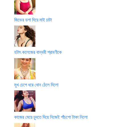
জিভের ডগা দিয়ে মাই চাটা
হটাৎ কলেজের বান্ধবী শ্রাবণীকে
মুখ চেপে ধরে ধোন ঠেলে দিলো
কাজের মেয়ে চুদতে দিয়ে নিজেই পাঁচশো টাকা নিলো