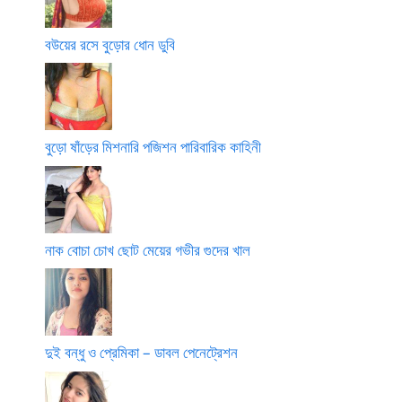
বউয়ের রসে বুড়োর ধোন ডুবি
বুড়ো ষাঁড়ের মিশনারি পজিশন পারিবারিক কাহিনী
নাক বোচা চোখ ছোট মেয়ের গভীর গুদের খাল
দুই বন্ধু ও প্রেমিকা – ডাবল পেনেট্রেশন