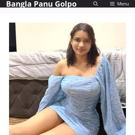
Bangla Panu Golpo
Skip
Menu
to
content