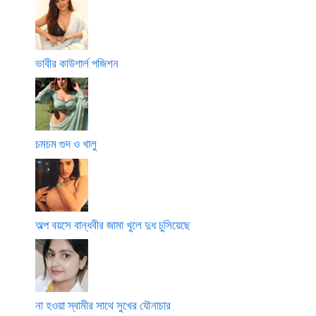
ভাবীর কাউগার্ল পজিশন
চমচম গুদ ও খালু
অল্প বয়সে বান্ধবীর জামা খুলে দুধ চুসিয়েছে
না হওয়া স্বামীর সাথে সুখের যৌনাচার