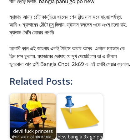
মাল ছেড়ে দিলাম. bangla panu golpo new
ম্যাডাম আমার ঠোঁট কাম্‌ড়িয়ে ধরলেন শেষ বিন্দু মাল ঝরে যাওয়া পর্যন্ত.
আমি ও ম্যাডামের ঠোঁটে চুমু দিলাম. ম্যাডাম বললেন ওকে এখন চলো যাই.
ম্যাডাম সেক্সি ভোদার পাপড়ি
আগামী কাল এই জায়গায় একই টাইমে আবার আসব. এভাবে ম্যাডাম কে
তিন মাস চুদলাম. ম্যাডামের ভোদায় যে সুখ পেয়েছিলাম তা এ জীবনে
ভুলবোনা আর তাই Bangla Choti 2k69 এ এই গল্পটা শেয়ার করলাম.
Related Posts:
devil fuck princess
রাক্ষস এর সাথে রাজকন্যার…
new bangla 3x golpo