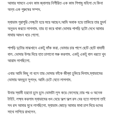
আমার সামনে এখন কাম জ্বালায় নিপীরিত এক কাম পিপাষু মহিলা যে কিনা
অন্য এক পুরুষের সম্পদ.
ম্যাডাম পুরাপুরি লেঙ্গ্‌টো হয়ে শুয়ে আছেন.আমি অবাক হয়ে তাকিয়ে তার সুন্দর্য
অনুভব করতে লাগলাম. তার হা করে থাকা ভোদার পাপড়ি দুটো দেখে আমার
মাথায় আগুন ধরে গেলো.
পাপড়ি দুটোর মাঝখানে একটু ফাঁক করা. ভোদার চার পাশে ছোট ছোট বাদামী
বাল. ভোদার উপর দিয়ে হাত চালানো শুরু করলাম. একটু একটু বাল ধরতে খুব
আরাম লাগছিলো.
এবার আমি কিছু না বলে তার ভোদার ফাঁকে জীব্বা ঢুকিয়ে দিলাম.ম্যাডামের
ভোদায় অদ্ভুত সুগন্ধ. আমি চেটে যেতে লাগলাম.
উনার স্বামী হয়তো চুদে চুদে ভোদাটা লূস করে ফেলেছে.তার পর ও অনেক
টাইট. লক্ষ্য করলাম ম্যাডামের গুদ বেয়ে অল্প অল্প রস বের হতে লাগলো তাই
সব রস আমার মুখে লাগছিলো. ম্যাডাম জোড়ে আমার মাথা চাপ দিয়ে গুদের
সাথে লাগিয়ে রাখলেন.