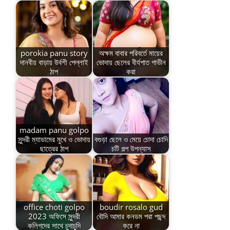
porokia panu story
অক্ষম বাবার পরিবর্তে মায়ের
দানবীয় বাড়ায় উর্বশী পেল্লাই
ভোদায় ছেলের বীর্যপাত গাভীন
ঠাপ
করা
madam panu golpo
সুন্দরী ম্যাডামের মুখে ও ভোদায়
বগুড়া ছেলে ও মেয়ে চোদা চোদি
ছাত্রের ঠাপ
চটি গল্প উপন্যাস
office choti golpo
boudir rosalo gud
2023 অফিসে সুন্দরী
বৌদি আমার কনডম পরা পছন্দ
কলিগদের সাথে চুদাচুদি
করে না