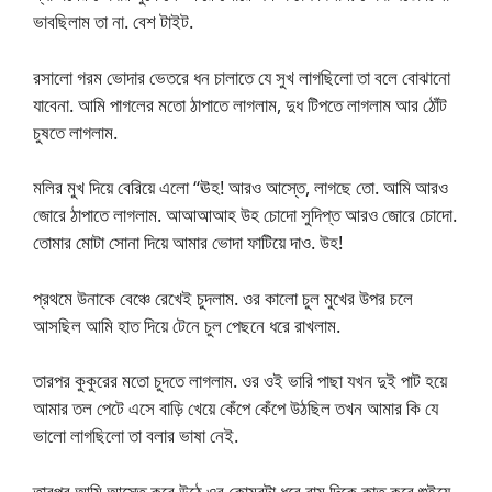
ভাবছিলাম তা না. বেশ টাইট.
রসালো গরম ভোদার ভেতরে ধন চালাতে যে সুখ লাগছিলো তা বলে বোঝানো
যাবেনা. আমি পাগলের মতো ঠাপাতে লাগলাম, দুধ টিপতে লাগলাম আর ঠোঁট
চুষতে লাগলাম.
মলির মুখ দিয়ে বেরিয়ে এলো “ঊহ! আরও আস্তে, লাগছে তো. আমি আরও
জোরে ঠাপাতে লাগলাম. আআআআহ উহ চোদো সুদিপ্ত আরও জোরে চোদো.
তোমার মোটা সোনা দিয়ে আমার ভোদা ফাটিয়ে দাও. উহ!
প্রথমে উনাকে বেঞ্চে রেখেই চুদলাম. ওর কালো চুল মুখের উপর চলে
আসছিল আমি হাত দিয়ে টেনে চুল পেছনে ধরে রাখলাম.
তারপর কুকুরের মতো চুদতে লাগলাম. ওর ওই ভারি পাছা যখন দুই পাট হয়ে
আমার তল পেটে এসে বাড়ি খেয়ে কেঁপে কেঁপে উঠছিল তখন আমার কি যে
ভালো লাগছিলো তা বলার ভাষা নেই.
তারপর আমি আস্তে করে উঠে ওর কোমরটা ধরে বাম দিকে কাত করে শুইয়ে