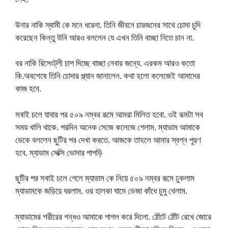
উনার নাকি স্বামী কে মনে ধরেনা. তিনি জীবনে চারজনের সাথে চোদা চুদি
করেছেন কিন্তু উনি আরও বললেন যে এখন তিনি বাচ্ছা নিতে চান না.
বর নাকি রিসেংট্লী চাপ দিচ্ছে বাচ্ছা নেবার জন্যে. এরকম আরও কতো
কি.অবশেষে তিনি চোদার প্ল্যান জানালেন. কথা হলো কলেজেই আমাদের
কাজ হবে.
সবাই চলে যাবার পর ৫০৯ নম্বর রূমে আমরা মিলিত হবো. ওই রূমটা সব
সময় খালি থাকে. পরদিন অনেক সেজে কলেজে গেলাম. ম্যাডাম আমাকে
ডেকে বললেন ছুটির পর দেখা করতে. আজকে তাহলে আমার স্বপ্ন পুরণ
হবে. ম্যাডাম সেক্সি ভোদার পাপড়ি
ছুটির পর সবাই চলে গেলে ম্যাডাম কে নিয়ে ৫০৯ নম্বর রূমে ঢুকলাম
ম্যাডামকে জড়িয়ে ধরলাম. ওর হালকা ঘামে ভেজা কাঁধে চুমু খেলাম.
ম্যাডামের শরীরের গন্ধও আমাকে পাগল করে দিলো. ঠোঁটে ঠোঁট রেখে জোরে