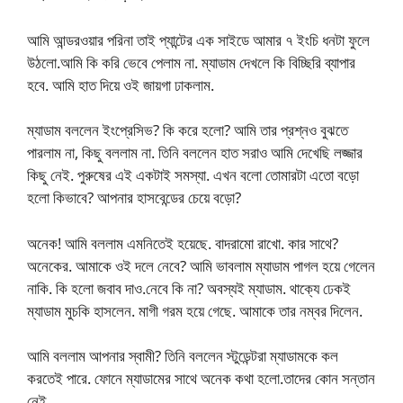
আমি আন্ডরওয়ার পরিনা তাই প্যান্টের এক সাইডে আমার ৭ ইংচি ধনটা ফুলে
উঠলো.আমি কি করি ভেবে পেলাম না. ম্যাডাম দেখলে কি বিচ্ছিরি ব্যাপার
হবে. আমি হাত দিয়ে ওই জায়গা ঢাকলাম.
ম্যাডাম বললেন ইংপ্রেসিভ? কি করে হলো? আমি তার প্রশ্নও বুঝতে
পারলাম না, কিছু বললাম না. তিনি বললেন হাত সরাও আমি দেখেছি লজ্জার
কিছু নেই. পুরুষের এই একটাই সমস্যা. এখন বলো তোমারটা এতো বড়ো
হলো কিভাবে? আপনার হাসবেন্ডের চেয়ে বড়ো?
অনেক! আমি বললাম এমনিতেই হয়েছে. বাদরামো রাখো. কার সাথে?
অনেকের. আমাকে ওই দলে নেবে? আমি ভাবলাম ম্যাডাম পাগল হয়ে গেলেন
নাকি. কি হলো জবাব দাও.নেবে কি না? অবস্যই ম্যাডাম. থাক্যে ঢেকই
ম্যাডাম মুচকি হাসলেন. মাগী গরম হয়ে গেছে. আমাকে তার নম্বর দিলেন.
আমি বললাম আপনার স্বামী? তিনি বললেন স্টুডেন্টরা ম্যাডামকে কল
করতেই পারে. ফোনে ম্যাডামের সাথে অনেক কথা হলো.তাদের কোন সন্তান
নেই.