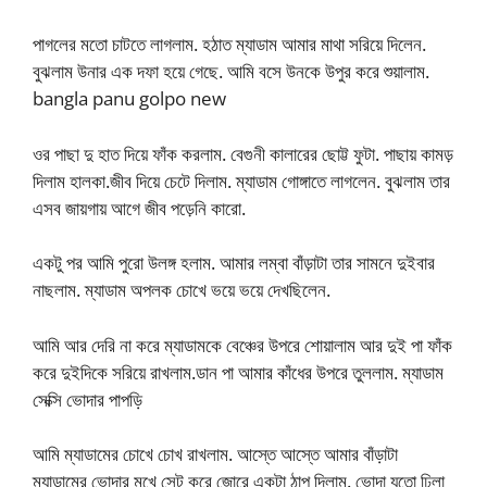
পাগলের মতো চাটতে লাগলাম. হঠাত ম্যাডাম আমার মাথা সরিয়ে দিলেন.
বুঝলাম উনার এক দফা হয়ে গেছে. আমি বসে উনকে উপুর করে শুয়ালাম.
bangla panu golpo new
ওর পাছা দু হাত দিয়ে ফাঁক করলাম. বেগুনী কালারের ছোট্ট ফুটা. পাছায় কামড়
দিলাম হালকা.জীব দিয়ে চেটে দিলাম. ম্যাডাম গোঙ্গাতে লাগলেন. বুঝলাম তার
এসব জায়গায় আগে জীব পড়েনি কারো.
একটু পর আমি পুরো উলঙ্গ হলাম. আমার লম্বা বাঁড়াটা তার সামনে দুইবার
নাছলাম. ম্যাডাম অপলক চোখে ভয়ে ভয়ে দেখছিলেন.
আমি আর দেরি না করে ম্যাডামকে বেঞ্চের উপরে শোয়ালাম আর দুই পা ফাঁক
করে দুইদিকে সরিয়ে রাখলাম.ডান পা আমার কাঁধের উপরে তুললাম. ম্যাডাম
সেক্সি ভোদার পাপড়ি
আমি ম্যাডামের চোখে চোখ রাখলাম. আস্তে আস্তে আমার বাঁড়াটা
ম্যাডামের ভোদার মুখে সেট করে জোরে একটা ঠাপ দিলাম. ভোদা যতো ঢিলা