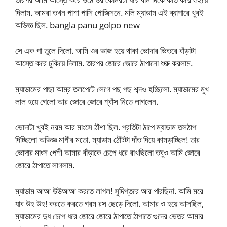
দিলাম. আমরা তখন পাশা পাসি পোজিসনে. মলি ম্যাডাম এই ব্যাপারে খুবই
অভিজ্ঞ ছিল. bangla panu golpo new
সে এক পা তুলে দিলো. আমি ওর ভাজ হয়ে থাকা ভোদার ভিতরে বাঁড়াটা
আস্তে করে ঢুকিয়ে দিলাম. তারপর জোরে জোরে ঠাপানো শুরু করলাম.
ম্যাডামের পাছা আম্‌র তলপেটে লেগে পছ পছ শব্দও হচ্ছিলো. ম্যাডামের মুখ
লাল হয়ে গেলো আর জোরে জোরে শ্বাঁস নিতে লাগলেন.
ভোদাটা খুবই নরম আর মাংসে ঠাঁশা ছিল. প্রতিটা ঠাপে ম্যাডাম তলঠাপ
দিচ্ছিলো অভিজ্ঞ মাগীর মতো. ম্যাডাম ঠোঁটটা দাঁত দিয়ে কামড়াচ্ছিল! তার
ভোদার মাংস পেশী আমার বাঁড়াকে চেপে ধরে রাখছিলো তবুও আমি জোরে
জোরে ঠাপাতে লাগলাম.
ম্যাডাম আআ উউআআ করতে লাগল! সুদিপ্তরে আর পারছিনা. আমি মরে
যাব উহ উহ! করতে করতে গরম রস ছেড়ে দিলো. আমার ও হয়ে আসছিল,
ম্যাডামের দুধ চেপে ধরে জোরে জোরে ঠাপাতে ঠাপাতে গুদের ভেতর আমার