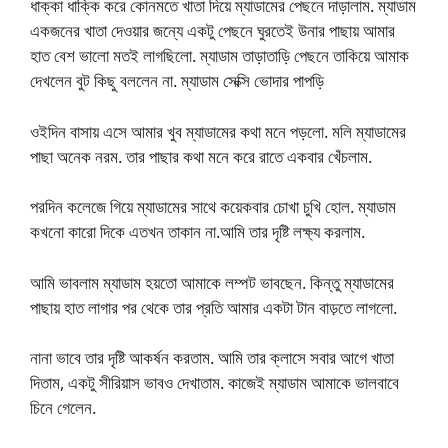
ধাক্কা ধাক্কি করে কোনমতে খাতা দিয়ে ম্যাডামের পেছনে দাড়ালাম. ম্যাডাম
একজনের খাতা দেওয়ার জন্যে একটু পেছনে ঘুরতেই উনার পাছায় আমার
হাত বেশ ভালো মতই লাগছিলো. ম্যাডাম তাড়াতাড়ি পেছনে তাকিয়ে আমাক
দেখলেন বুট কিছু বললেন না. ম্যাডাম সেক্সি ভোদার পাপড়ি
ওইদিন বাসায় এসে আমার খুব ম্যাডামের কথা মনে পড়লো. মলি ম্যাডামের
পাছা অনেক নরম. তার পাছার কথা মনে করে রাতে একবার খেঁচলাম.
পরদিন কলেজে গিয়ে ম্যাডামের সাথে কয়েকবার চোখা চুখি হোল. ম্যাডাম
কখনো কারো দিকে এতখন তাকান না.আমি তার দৃষ্টি লক্ষ্য করলাম.
আমি ভাবলাম ম্যাডাম হয়তো আমাকে লম্পট ভাবছেন. কিন্তু ম্যাডামের
পাছায় হাত লাগার পর থেকে তার প্রতি আমার একটা টান বাড়তে লাগলো.
নানা ভাবে তার দৃষ্টি আকর্ষন করতাম. আমি তার ক্লাসে সবার আগে খাতা
দিতাম, একটু সীরিয়াস ভাবও দেখাতাম. কাজেই ম্যাডাম আমাকে ভালবাবে
চিনে গেলেন.