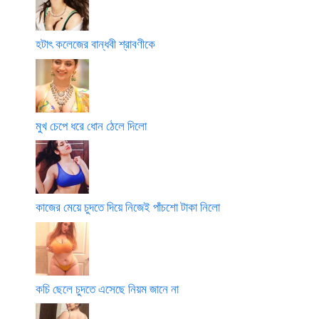
হটাৎ কলেজের বান্ধবী শ্রাবণীকে
মুখ চেপে ধরে ধোন ঠেলে দিলো
কাজের মেয়ে চুদতে দিয়ে নিজেই পাঁচশো টাকা নিলো
কচি ছেলে চুদতে এসেছে নিয়ম জানে না