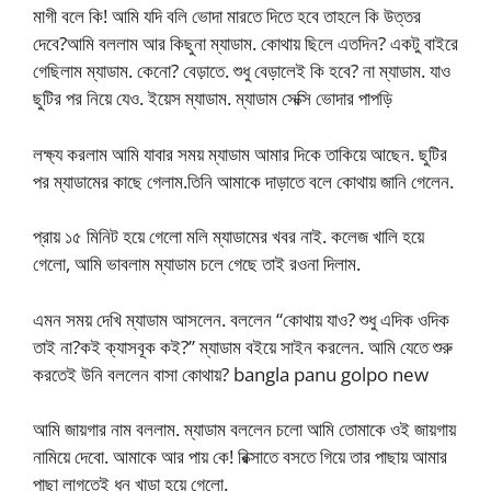
মাগী বলে কি! আমি যদি বলি ভোদা মারতে দিতে হবে তাহলে কি উত্তর
দেবে?আমি বললাম আর কিছুনা ম্যাডাম. কোথায় ছিলে এতদিন? একটু বাইরে
গেছিলাম ম্যাডাম. কেনো? বেড়াতে. শুধু বেড়ালেই কি হবে? না ম্যাডাম. যাও
ছুটির পর নিয়ে যেও. ইয়েস ম্যাডাম. ম্যাডাম সেক্সি ভোদার পাপড়ি
লক্ষ্য করলাম আমি যাবার সময় ম্যাডাম আমার দিকে তাকিয়ে আছেন. ছুটির
পর ম্যাডামের কাছে গেলাম.তিনি আমাকে দাড়াতে বলে কোথায় জানি গেলেন.
প্রায় ১৫ মিনিট হয়ে গেলো মলি ম্যাডামের খবর নাই. কলেজ খালি হয়ে
গেলো, আমি ভাবলাম ম্যাডাম চলে গেছে তাই রওনা দিলাম.
এমন সময় দেখি ম্যাডাম আসলেন. বললেন “কোথায় যাও? শুধু এদিক ওদিক
তাই না?কই ক্যাসবূক কই?” ম্যাডাম বইয়ে সাইন করলেন. আমি যেতে শুরু
করতেই উনি বললেন বাসা কোথায়? bangla panu golpo new
আমি জায়গার নাম বললাম. ম্যাডাম বললেন চলো আমি তোমাকে ওই জায়গায়
নামিয়ে দেবো. আমাকে আর পায় কে! রিক্সাতে বসতে গিয়ে তার পাছায় আমার
পাছা লাগতেই ধন খাড়া হয়ে গেলো.