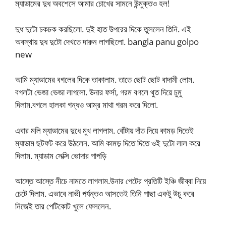
ম্যাডামের দুধ অবশেসে আমার চোখের সামনে উন্মুক্তও হল!
দুধ দুটো চকচক করছিলো. দুই হাত উপরের দিকে তুললেন তিনি. এই
অবস্থায় দুধ দুটো দেখতে দারুন লাগছিলো. bangla panu golpo
new
আমি ম্যাডামের বগলের দিকে তাকালাম. তাতে ছোট ছোট বাদামী লোম.
বগলটা ভেজা ভেজা লাগলো. উনার ফর্সা, গরম বগলে থুত দিয়ে চুমু
দিলাম.বগলে হালকা গন্ধও আম্‌র মাথা গরম করে দিলো.
এবার মলি ম্যাডামের দুধে মুখ লাগলাম. বোঁটায় দাঁত দিয়ে কামড় দিতেই
ম্যাডাম ছটফট করে উঠলেন. আমি কামড় দিতে দিতে ওই দুটো লাল করে
দিলাম. ম্যাডাম সেক্সি ভোদার পাপড়ি
আস্তে আস্তে নীচে নামতে লাগলাম.উনার পেটের প্রতিটি ইঞ্চি জীব্বা দিয়ে
চেটে দিলাম. এভাবে নাভী পর্যন্তও আসতেই তিনি পাছা একটু উচু করে
নিজেই তার পেটিকোট খুলে ফেললেন.