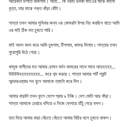
আরেকটা টিপতে থাকলাম। আহা… কি নরম! ডবকা মাইএর মাঝে কালো
বৃত্ত, তার মাঝে শক্ত খাঁড়া বোঁটা।
শান্তা তখন আমার সুবিধার জন্য ওর কোমরটা উপর নিচ করছিল যাতে আমি
ওর মাই ঠিক মত চুষতে পারি।
মাই অদল বদল করে আমি চুষলাম, টিপলাম, কামড় দিলাম। শান্তার তখন
পুরোপুরি উঠে গেছে।
কামুক মাগীদের মত আমার চোষন মর্দন কামরের সাথে সাথে আহহহহহ…
উউউউহহহহহহহহহ… করে শব্দ করছে। শান্তা আমার শার্ট প্যান্ট
আন্ডারওয়্যার সব খুলে আমাকে ন্যাংটা করে দিল।
আমার বাড়াটা তখন ফুলে ফেপে প্রায় ৯ ইঞ্চি। বেশ মোটা আর খাঁড়া।
শান্তা আমাকে চেয়ারে বসিয়ে ও নিজে ফ্লোরে হাঁটু গেড়ে বসল।
হাত দিয়ে আমার বাড়া খেঁচতে খেঁচতে আমার বিচির থলে চুষতে থাকল।