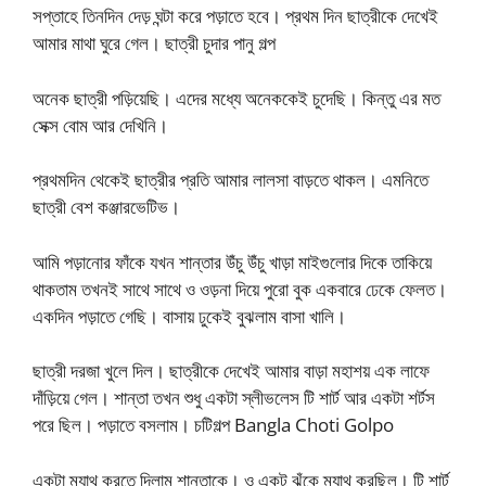
সপ্তাহে তিনদিন দেড় ঘন্টা করে পড়াতে হবে। প্রথম দিন ছাত্রীকে দেখেই
আমার মাথা ঘুরে গেল। ছাত্রী চুদার পানু গল্প
অনেক ছাত্রী পড়িয়েছি। এদের মধ্যে অনেককেই চুদেছি। কিন্তু এর মত
সেক্স বোম আর দেখিনি।
প্রথমদিন থেকেই ছাত্রীর প্রতি আমার লালসা বাড়তে থাকল। এমনিতে
ছাত্রী বেশ কঞ্জারভেটিভ।
আমি পড়ানোর ফাঁকে যখন শান্তার উঁচু উঁচু খাড়া মাইগুলোর দিকে তাকিয়ে
থাকতাম তখনই সাথে সাথে ও ওড়না দিয়ে পুরো বুক একবারে ঢেকে ফেলত।
একদিন পড়াতে গেছি। বাসায় ঢুকেই বুঝলাম বাসা খালি।
ছাত্রী দরজা খুলে দিল। ছাত্রীকে দেখেই আমার বাড়া মহাশয় এক লাফে
দাঁড়িয়ে গেল। শান্তা তখন শুধু একটা স্লীভলেস টি শার্ট আর একটা শর্টস
পরে ছিল। পড়াতে বসলাম। চটিগল্প Bangla Choti Golpo
একটা ম্যাথ করতে দিলাম শান্তাকে। ও একটু ঝুঁকে ম্যাথ করছিল। টি শার্ট