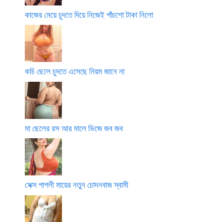
কাজের মেয়ে চুদতে দিয়ে নিজেই পাঁচশো টাকা নিলো
কচি ছেলে চুদতে এসেছে নিয়ম জানে না
মা ছেলের রস আর মালে ভিজে জব জব
সেক্স পাগলী মায়ের নতুন চোদনবাজ স্বামী