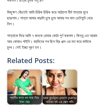
করলাম। ছাত্রী চুদার পানু গল্প
কিছুক্ষণ খেঁচতেই আমি চিরিক চিরিক করে আঠালো বীর্য শান্তার মুখে
ছাড়লাম। শান্তা আমার বাড়াটা চুষে চুষে আমার সব মাল চেটেপুটে খেয়ে
নিল।
শান্তাকে দিয়ে আমি ৭ জনকে চোদার কোঠা পূর্ণ করলাম। কিন্তু এত আরাম
আর কোথাও পাইনি। বহুদিনের শখ ছিল থ্রি এক্স এর মত করে কাউকে
চুদব। সেই ইচ্ছা পূরণ হল।
Related Posts:
স্বামীর জন্য গুদ মারা দিয়ে
sex golpo porn panu
টাকা আয়
নায়িকা বউ এর সেক্স শুটিং