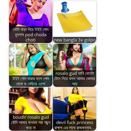
মোটা বাড়া দিয়ে টাইট পোদ
চুদলাম pod choda
choti
new bangla 3x golpo
rosalo gud ভাবি ধোনটা
টাইট পোদ মারার ফলে পোদ
টেনে নিয়ে বলল আমার ভোদায়
থেকে গু বেড়িয়ে এলো
আয়
boudir rosalo gud
বৌদি আমার কনডম পরা পছন্দ
devil fuck princess
করে না
রাক্ষস এর সাথে রাজকন্যার…