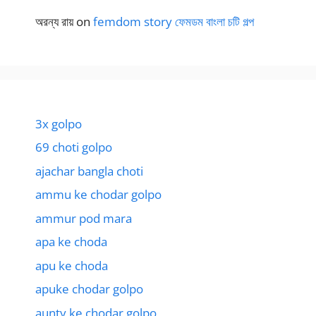
অরন্য রায়
on
femdom story ফেমডম বাংলা চটি গল্প
3x golpo
69 choti golpo
ajachar bangla choti
ammu ke chodar golpo
ammur pod mara
apa ke choda
apu ke choda
apuke chodar golpo
aunty ke chodar golpo