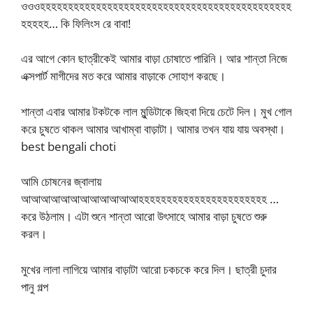
ওওওহহহহহহহহহহহহহহহহহহহহহহহহহহহহহহহহহহহহহহহহহহহহহ
হহহহহ… কি ফিলিংস রে বাবা!
এর আগে কোন ছাত্রীকেই আমার বাড়া চোষাতে পারিনি। আর শান্তা নিজে
এক্সপার্ট মাগীদের মত করে আমার বাড়াকে সোহাগ করছে।
শান্তা এবার আমার টকটকে লাল মুন্ডিটাকে জিহবা দিয়ে চেটে দিল। মুখ গোল
করে চুষতে থাকল আমার আখাম্বা বাড়াটা। আমার তখন যায় যায় অবস্থা।
best bengali choti
আমি চোষনের জ্বালায়
আআআআআআআআআআআআহহহহহহহহহহহহহহহহহহহহহহহ …
করে উঠলাম। এটা শুনে শান্তা আরো উৎসাহে আমার বাড়া চুষতে শুরু
করল।
মুখের লালা লাগিয়ে আমার বাড়াটা আরো চকচকে করে দিল। ছাত্রী চুদার
পানু গল্প