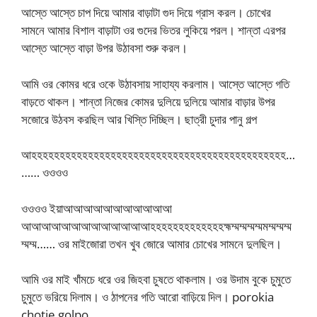
আস্তে আস্তে চাপ দিয়ে আমার বাড়াটা গুদ দিয়ে গ্রাস করল। চোখের
সামনে আমার বিশাল বাড়াটা ওর গুদের ভিতর লুকিয়ে পরল। শান্তা এরপর
আস্তে আস্তে বাড়া উপর উঠাবসা শুরু করল।
আমি ওর কোমর ধরে ওকে উঠাবসায় সাহায্য করলাম। আস্তে আস্তে গতি
বাড়তে থাকল। শান্তা নিজের কোমর দুলিয়ে দুলিয়ে আমার বাড়ার উপর
সজোরে উঠবস করছিল আর খিস্তি দিচ্ছিল। ছাত্রী চুদার পানু গল্প
আহহহহহহহহহহহহহহহহহহহহহহহহহহহহহহহহহহহহহহহহহহহহহ…
…… ওওওও
ওওওও ইয়াআআআআআআআআআআআ
আআআআআআআআআআআআআহহহহহহহহহহহহহহ্মম্মম্মম্মম্মমম্মম্মম্ম
ম্মম্ম…… ওর মাইজোরা তখন খুব জোরে আমার চোখের সামনে দুলছিল।
আমি ওর মাই খাঁমচে ধরে ওর জিহবা চুষতে থাকলাম। ওর উদাম বুকে চুমুতে
চুমুতে ভরিয়ে দিলাম। ও ঠাপনের গতি আরো বাড়িয়ে দিল। porokia
chotie golpo