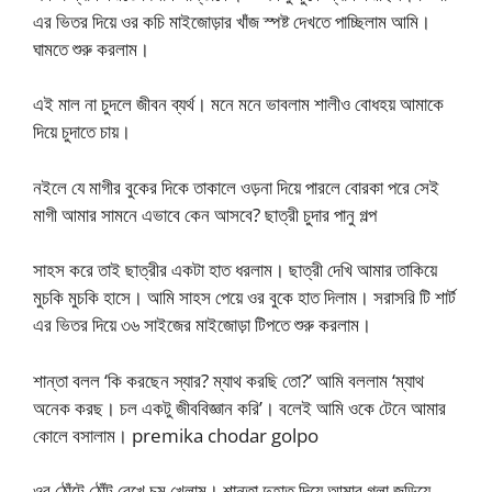
এর ভিতর দিয়ে ওর কচি মাইজোড়ার খাঁজ স্পষ্ট দেখতে পাচ্ছিলাম আমি।
ঘামতে শুরু করলাম।
এই মাল না চুদলে জীবন ব্যর্থ। মনে মনে ভাবলাম শালীও বোধহয় আমাকে
দিয়ে চুদাতে চায়।
নইলে যে মাগীর বুকের দিকে তাকালে ওড়না দিয়ে পারলে বোরকা পরে সেই
মাগী আমার সামনে এভাবে কেন আসবে? ছাত্রী চুদার পানু গল্প
সাহস করে তাই ছাত্রীর একটা হাত ধরলাম। ছাত্রী দেখি আমার তাকিয়ে
মুচকি মুচকি হাসে। আমি সাহস পেয়ে ওর বুকে হাত দিলাম। সরাসরি টি শার্ট
এর ভিতর দিয়ে ৩৬ সাইজের মাইজোড়া টিপতে শুরু করলাম।
শান্তা বলল ‘কি করছেন স্যার? ম্যাথ করছি তো?’ আমি বললাম ‘ম্যাথ
অনেক করছ। চল একটু জীববিজ্ঞান করি’। বলেই আমি ওকে টেনে আমার
কোলে বসালাম। premika chodar golpo
ওর ঠোঁটে ঠোঁট রেখে চুমু খেলাম। শান্তা দুহাত দিয়ে আমার গলা জড়িয়ে