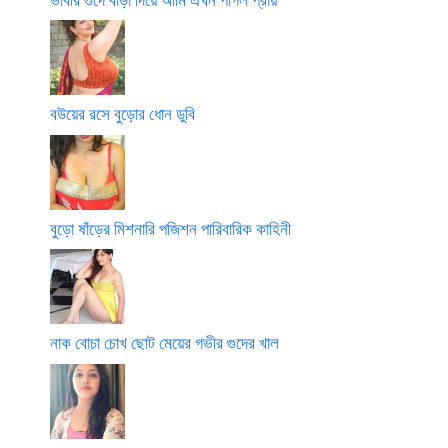
বউয়ের রসে বুড়োর ধোন ডুবি
বুড়ো ষাঁড়ের মিশনারি পজিশন পারিবারিক কাহিনী
নাক বোচা চোখ ছোট মেয়ের গভীর গুদের খাল