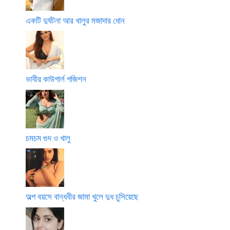
একটি দুর্ঘটনা আর খালুর মজাদার ধোন
ভাবীর কাউগার্ল পজিশন
চমচম গুদ ও খালু
অল্প বয়সে বান্ধবীর জামা খুলে দুধ চুসিয়েছে