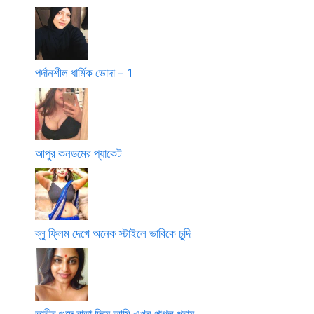
পর্দানশীল ধার্মিক ভোদা – 1
আপুর কনডমের প্যাকেট
ব্লু ফ্লিম দেখে অনেক স্টাইলে ভাবিকে চুদি
ভাবীর গুদে বাড়া দিয়ে আমি এখন পাগল প্রায়