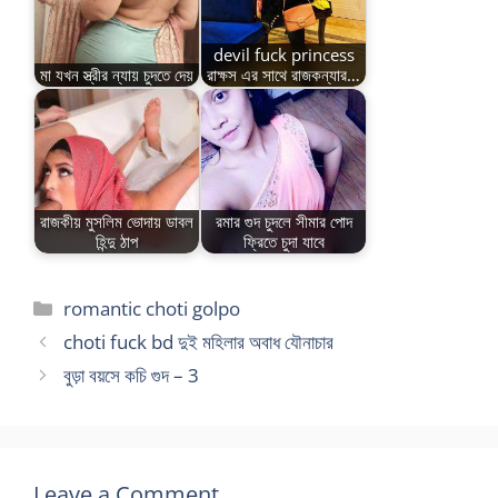
devil fuck princess
মা যখন স্ত্রীর ন্যায় চুদতে দেয়
রাক্ষস এর সাথে রাজকন্যার…
রাজকীয় মুসলিম ভোদায় ডাবল
রমার গুদ চুদলে সীমার পোদ
হিন্দু ঠাপ
ফ্রিতে চুদা যাবে
Categories
romantic choti golpo
choti fuck bd দুই মহিলার অবাধ যৌনাচার
বুড়া বয়সে কচি গুদ – 3
Leave a Comment