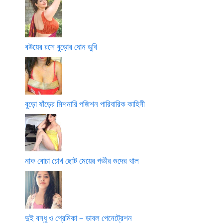
বউয়ের রসে বুড়োর ধোন ডুবি
বুড়ো ষাঁড়ের মিশনারি পজিশন পারিবারিক কাহিনী
নাক বোচা চোখ ছোট মেয়ের গভীর গুদের খাল
দুই বন্ধু ও প্রেমিকা – ডাবল পেনেট্রেশন