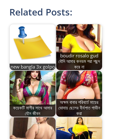
Related Posts:
boudir rosalo gud
বৌদি আমার কনডম পরা পছন্দ
new bangla 3x golpo
করে না
অক্ষম বাবার পরিবর্তে মায়ের
কয়েকটি মাগীর সাথে আমার
ভোদায় ছেলের বীর্যপাত গাভীন
যৌন জীবন
করা