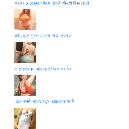
কাজের মেয়ে চুদতে দিয়ে নিজেই পাঁচশো টাকা নিলো
কচি ছেলে চুদতে এসেছে নিয়ম জানে না
মা ছেলের রস আর মালে ভিজে জব জব
সেক্স পাগলী মায়ের নতুন চোদনবাজ স্বামী