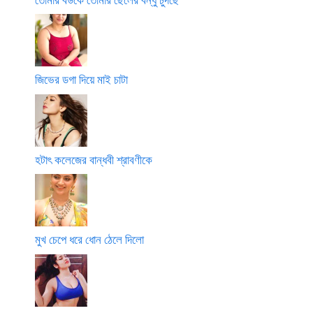
জিভের ডগা দিয়ে মাই চাটা
হটাৎ কলেজের বান্ধবী শ্রাবণীকে
মুখ চেপে ধরে ধোন ঠেলে দিলো