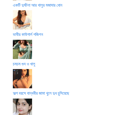
একটি দুর্ঘটনা আর খালুর মজাদার ধোন
ভাবীর কাউগার্ল পজিশন
চমচম গুদ ও খালু
অল্প বয়সে বান্ধবীর জামা খুলে দুধ চুসিয়েছে