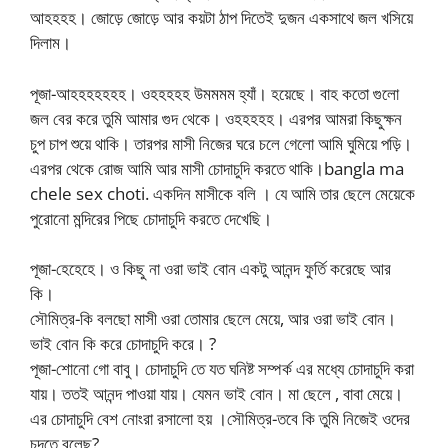
আহহহহ। জোড়ে জোড়ে আর কয়টা ঠাপ দিতেই দুজন একসাথে জল খসিয়ে
দিলাম।
পূজা-আহহহহহহহ। ওহহহহহ উমমমম হ্যাঁ। হয়েছে। বাহ কতো গুলো
জল বের করে তুমি আমার গুদ থেকে। ওহহহহহ। এরপর আমরা কিছুক্ষন
চুপ চাপ শুয়ে থাকি। তারপর মাসী নিজের ঘরে চলে গেলো আমি ঘুমিয়ে পড়ি।
এরপর থেকে রোজ আমি আর মাসী চোদাচুদি করতে থাকি।bangla ma
chele sex choti. একদিন মাসীকে বলি । যে আমি তার ছেলে মেয়েকে
পুরোনো মন্দিরের পিছে চোদাচুদি করতে দেখেছি।
পূজা-হেহেহে। ও কিছু না ওরা ভাই বোন একটু আনন্দ ফুর্তি করেছে আর
কি।
সৌমিত্র-কি বলছো মাসী ওরা তোমার ছেলে মেয়ে, আর ওরা ভাই বোন।
ভাই বোন কি করে চোদাচুদি করে। ?
পূজা-শোনো গো বাবু। চোদাচুদি তে যত ঘনিষ্ট সম্পর্ক এর মধ্যে চোদাচুদি করা
যায়। ততই আনন্দ পাওয়া যায়। যেমন ভাই বোন। মা ছেলে , বাবা মেয়ে।
এর চোদাচুদি বেশ নোংরা রসালো হয় ।সৌমিত্র-তবে কি তুমি নিজেই ওদের
চুদতে বলেছ?