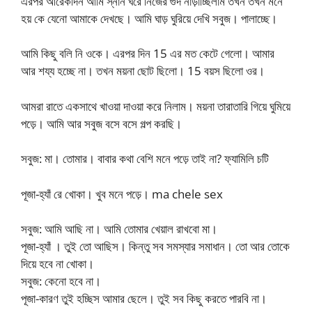
এরপর আরেকদিন আমি স্নান ঘরে নিজের গুদ নাড়াচ্ছিলাম তখন তখন মনে
হয় কে যেনো আমাকে দেখছে। আমি ঘাড় ঘুরিয়ে দেখি সবুজ। পালাচ্ছে।
আমি কিছু বলি নি ওকে। এরপর দিন 15 এর মত কেটে গেলো। আমার
আর শয্য হচ্ছে না। তখন ময়না ছোট ছিলো। 15 বয়স ছিলো ওর।
আমরা রাতে একসাথে খাওয়া দাওয়া করে নিলাম। ময়না তারাতারি গিয়ে ঘুমিয়ে
পড়ে। আমি আর সবুজ বসে বসে গল্প করছি।
সবুজ: মা। তোমার। বাবার কথা বেশি মনে পড়ে তাই না? ফ্যামিলি চটি
পূজা-হ্যাঁ রে খোকা। খুব মনে পড়ে। ma chele sex
সবুজ: আমি আছি না। আমি তোমার খেয়াল রাখবো মা।
পূজা-হ্যাঁ । তুই তো আছিস। কিন্তু সব সমস্যার সমাধান। তো আর তোকে
দিয়ে হবে না খোকা।
সবুজ: কেনো হবে না।
পূজা-কারণ তুই হচ্ছিস আমার ছেলে। তুই সব কিছু করতে পারবি না।