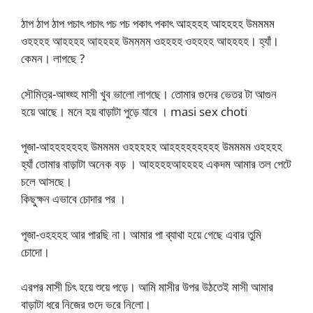
ঠাপ ঠাপ ঠাপ পচাৎ পচাৎ পচ পচ পকাৎ পকাৎ আহহহহ আহহহহ উমমমম
ওহহহহ আহহহহ আহহহহ উমমমম ওহহহহ ওহহহহ আহহহহ। হ্যাঁ।
কেমন। লাগছে ?
সৌমিত্র-আহ্হ্হ মাসী খুব ভালো লাগছে। তোমার গুদের ভেতর টা আগুন
হয়ে আছে। মনে হয় বাড়াটা পুড়ে যাবে । masi sex choti
পূজা-আহহহহহহহ উমমমম ওহহহহহ আহহহহহহহহহ উমমমম ওহহহহ
হ্যাঁ তোমার বাড়াটা অনেক বড় । আহহহহআহহহহ একদম আমার তল পেটে
চলে আসছে।
কিছুক্ষন এভাবে চোদার পর ।
পূজা-ওহহহহ আর পারছি না। আমার পা ব্যাথা হয়ে গেছে এবার তুমি
চোদো।
এরপর মাসী চিৎ হয়ে শুয়ে পড়ে। আমি মাসীর উপর উঠতেই মাসী আমার
বাড়াটা ধরে নিজের গুদে ভরে নিলো।