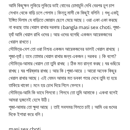
আমি কিছুক্ষন লুকিয়ে লুকিয়ে ভাই বোনের চোদাচুদি দেখি বেরপর চুপ চাপ
সেখান থেকে বাড়ি চলে গেলাম। কিন্তু মাসী কে কিছুই বলিনি । শুধু একটু
ইঙ্গিত দিলাম যে বাড়িতে জোয়ান ছেলে মেয়ে আছে। ওরা একা একা করছে
না করছে তার খেয়াল রাখার দরকার।bangla masi sex choti. পূজা-
হ্যাঁ আমি খেয়াল রাখি ওদের। আর ওদের বলেছি একজন আরেকজনের
খেয়াল রাখতে।
সৌমিত্র-বেশ তো ওরা নিশ্চয় একজন আরেকজনের ভালই খেয়াল রাখছে ।
পূজা-হ্যাঁ। তবে তোমার খেয়াল রাখার জন্য একজন। দরকর । কি বলো?
সৌমিত্র-আমার খেয়াল তো তুমি রাখছ । ঠিক মত রান্না করছ। ঘর গুছিয়ে
রাখছ। ঘর পরিষ্কার রাখছ। আর কি।পূজা-আরে । আরো অনেক কিছুর
খেয়াল রাখার আছে। এই যেমন আমার মত ডবকা গতর দেখে তুমি হা হয়ে
তাকিয়ে থাকো। মনে হয় চোখ দিয়ে গিলে ফেলবে।
সৌমিত্র-আমি কি ভাবে গিলবো। গিলবে তো তুমি আমাকে। একথা বলেই
আমরা দুজনেই হেসে উঠি।
পূজা-আমার তো ক্ষুদা আছে । তাই সবসময় গিলতে চাই। আমি ওর গুদের
দিকে ইশারা করে বলি।
masi sex choti