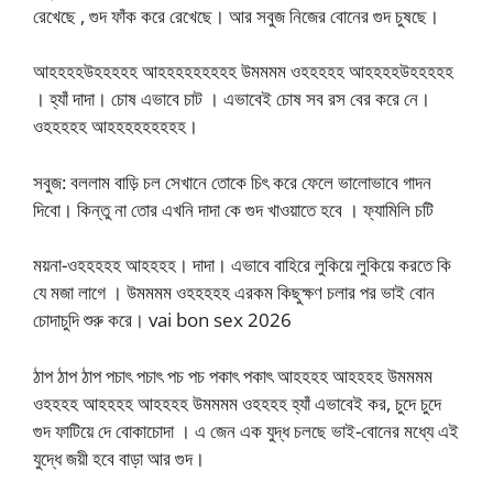
রেখেছে , গুদ ফাঁক করে রেখেছে। আর সবুজ নিজের বোনের গুদ চুষছে।
আহহহহউহহহহহ আহহহহহহহহহ উমমমম ওহহহহহ আহহহহউহহহহহ
। হ্যাঁ দাদা। চোষ এভাবে চাট । এভাবেই চোষ সব রস বের করে নে।
ওহহহহহ আহহহহহহহহহ।
সবুজ: বললাম বাড়ি চল সেখানে তোকে চিৎ করে ফেলে ভালোভাবে গাদন
দিবো। কিন্তু না তোর এখনি দাদা কে গুদ খাওয়াতে হবে । ফ্যামিলি চটি
ময়না-ওহহহহহ আহহহহ। দাদা। এভাবে বাহিরে লুকিয়ে লুকিয়ে করতে কি
যে মজা লাগে । উমমমম ওহহহহহ এরকম কিছুক্ষণ চলার পর ভাই বোন
চোদাচুদি শুরু করে। vai bon sex 2026
ঠাপ ঠাপ ঠাপ পচাৎ পচাৎ পচ পচ পকাৎ পকাৎ আহহহহ আহহহহ উমমমম
ওহহহহ আহহহহ আহহহহ উমমমম ওহহহহ হ্যাঁ এভাবেই কর, চুদে চুদে
গুদ ফাটিয়ে দে বোকাচোদা । এ জেন এক যুদ্ধ চলছে ভাই-বোনের মধ্যে এই
যুদ্ধে জয়ী হবে বাড়া আর গুদ।