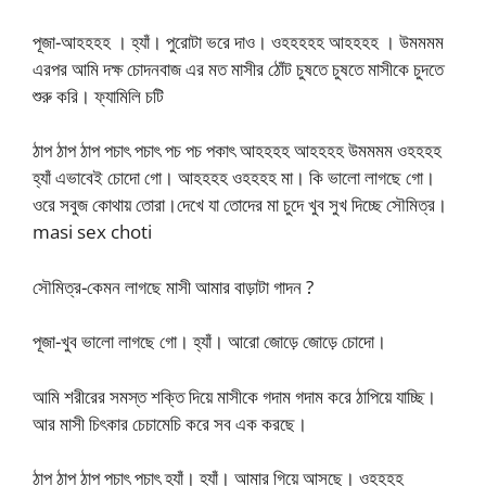
পূজা-আহহহহ । হ্যাঁ। পুরোটা ভরে দাও। ওহহহহহ আহহহহ । উমমমম
এরপর আমি দক্ষ চোদনবাজ এর মত মাসীর ঠোঁট চুষতে চুষতে মাসীকে চুদতে
শুরু করি। ফ্যামিলি চটি
ঠাপ ঠাপ ঠাপ পচাৎ পচাৎ পচ পচ পকাৎ আহহহহ আহহহহ উমমমম ওহহহহ
হ্যাঁ এভাবেই চোদো গো। আহহহহ ওহহহহ মা। কি ভালো লাগছে গো।
ওরে সবুজ কোথায় তোরা।দেখে যা তোদের মা চুদে খুব সুখ দিচ্ছে সৌমিত্র।
masi sex choti
সৌমিত্র-কেমন লাগছে মাসী আমার বাড়াটা গাদন ?
পূজা-খুব ভালো লাগছে গো। হ্যাঁ। আরো জোড়ে জোড়ে চোদো।
আমি শরীরের সমস্ত শক্তি দিয়ে মাসীকে গদাম গদাম করে ঠাপিয়ে যাচ্ছি।
আর মাসী চিৎকার চেচামেচি করে সব এক করছে।
ঠাপ ঠাপ ঠাপ পচাৎ পচাৎ হ্যাঁ। হ্যাঁ। আমার গিয়ে আসছে। ওহহহহ