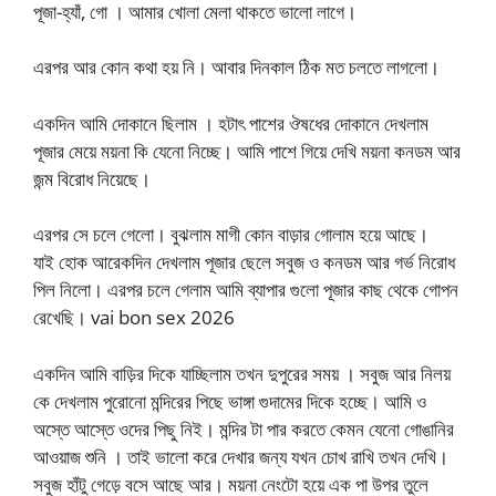
পূজা-হ্যাঁ, গো । আমার খোলা মেলা থাকতে ভালো লাগে।
এরপর আর কোন কথা হয় নি। আবার দিনকাল ঠিক মত চলতে লাগলো।
একদিন আমি দোকানে ছিলাম । হটাৎ পাশের ঔষধের দোকানে দেখলাম
পূজার মেয়ে ময়না কি যেনো নিচ্ছে। আমি পাশে গিয়ে দেখি ময়না কনডম আর
জন্ম বিরোধ নিয়েছে।
এরপর সে চলে গেলো। বুঝলাম মাগী কোন বাড়ার গোলাম হয়ে আছে।
যাই হোক আরেকদিন দেখলাম পূজার ছেলে সবুজ ও কনডম আর গর্ভ নিরোধ
পিল নিলো। এরপর চলে গেলাম আমি ব্যাপার গুলো পূজার কাছ থেকে গোপন
রেখেছি। vai bon sex 2026
একদিন আমি বাড়ির দিকে যাচ্ছিলাম তখন দুপুরের সময় । সবুজ আর নিলয়
কে দেখলাম পুরোনো মন্দিরের পিছে ভাঙ্গা গুদামের দিকে হচ্ছে। আমি ও
অস্তে আস্তে ওদের পিছু নিই। মন্দির টা পার করতে কেমন যেনো গোঙানির
আওয়াজ শুনি । তাই ভালো করে দেখার জন্য যখন চোখ রাখি তখন দেখি।
সবুজ হাঁটু গেড়ে বসে আছে আর। ময়না নেংটো হয়ে এক পা উপর তুলে