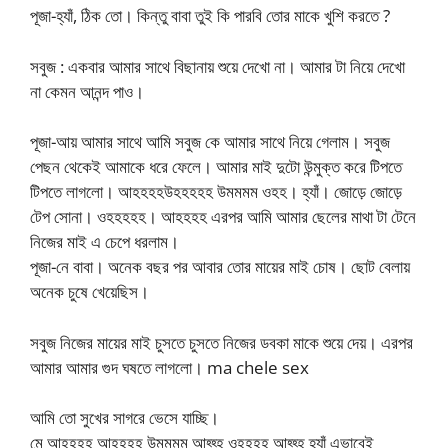
পূজা-হ্যাঁ, ঠিক তো। কিন্তু বাবা তুই কি পারবি তোর মাকে খুশি করতে ?
সবুজ : একবার আমার সাথে বিছানায় শুয়ে দেখো না। আমার টা নিয়ে দেখো
না কেমন আনন্দ পাও।
পূজা-আয় আমার সাথে আমি সবুজ কে আমার সাথে নিয়ে গেলাম। সবুজ
পেছন থেকেই আমাকে ধরে ফেলে। আমার মাই দুটো উন্মুক্ত করে টিপতে
টিপতে লাগলো। আহহহহউহহহহহ উমমমম ওহহ। হ্যাঁ। জোড়ে জোড়ে
টেপ সোনা। ওহহহহহ। আহহহহ এরপর আমি আমার ছেলের মাথা টা টেনে
নিজের মাই এ চেপে ধরলাম।
পূজা-নে বাবা। অনেক বছর পর আবার তোর মায়ের মাই চোষ। ছোট বেলায়
অনেক চুষে খেয়েছিস।
সবুজ নিজের মায়ের মাই চুসতে চুসতে নিজের ডবকা মাকে শুয়ে দেয়। এরপর
আমার আমার গুদ ঘষতে লাগলো। ma chele sex
আমি তো সুখের সাগরে ভেসে যাচ্ছি।
মে আহহহহ আহহহহ উমমমম আহ্হ্হ ওহহহহ আহ্হ্হ হ্যাঁ এভাবেই