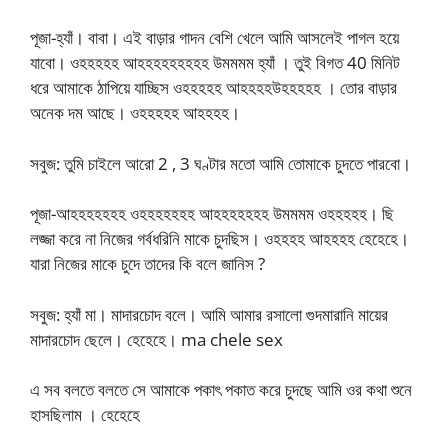
পূজা-হ্যাঁ। বাবা। এই বাড়ার গাদন বেশি খেলে আমি আসলেই পাগল হয়ে
যাবো। ওহহহহহ আহহহহহহহহহ উমমমম হ্যাঁ । তুই বিগত 40 মিনিট
ধরে আমাকে ঠাপিয়ে যাচ্ছিস ওহহহহহ আহহহহউহহহহহ । তোর বাড়ার
অনেক দম আছে। ওহহহহহ আহহহহ।
সবুজ: তুমি চাইলে আরো 2 , 3 ঘণ্টার মতো আমি তোমাকে চুদতে পারবো।
পূজা-আহহহহহহহ ওহহহহহহহ আহহহহহহহ উমমমম ওহহহহহ। ছি
লজ্জা করে না নিজের গর্বধরিনি মাকে চুদছিস। ওহহহহ আহহহহ হেহেহে।
যারা নিজের মাকে চুদে তাদের কি বলে জানিস ?
সবুজ: হ্যাঁ মা। মাদারচোদ বলে। আমি আমার রসালো গুদমারানি মায়ের
মাদারচোদ ছেলে। হেহেহে। ma chele sex
এ সব বলতে বলতে সে আমাকে পকাৎ পকাত করে চুদছে আমি ওর কথা শুনে
হাসছিলাম । হেহেহে