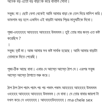
অনেক বড় এতো বড় বাড়া কি করে বানালি সোনা।
সবুজ: মা। ছোট বেলা থেকেই আমি আমার বাড়া কে তেল দিয়ে মালিশ করি।
ভাবলাম বড় হলে একদিন এই বাড়াটা আমার প্রিয় মানুষটিকে দিবো।
পূজা-ওহহহহহ আহহহহ আহহহহ উমমমম। তুই তোর মার জন্য এত কষ্ট
করেছিস ?
।
সবুজ: হ্যাঁ মা। আজ আমার সব কষ্ট সার্থক হয়েছে। আমি আমার বাড়াটা
তোমাকে দিতে পেরেছি।
পূজা-ঠিক আছে বাবা। এবার দে আস্তে আস্তে ঠাপ দে। এরপর সবুজ
আস্তে আস্তে ঠাপাতে শুরু করে।
ঠাপ ঠাপ ঠাপ পচাৎ পচাৎ পচ পচ পকাৎ পকাৎ আহহহহ আহহহহ উমমমম
ওহহহহ আহহহহ আহহহহ উমমমম। দে বাবা। দে তোর বাবার জায়গা টা
দখল করে নে ওহহহহহ। আহহহহউহহহহহ। ma chele sex