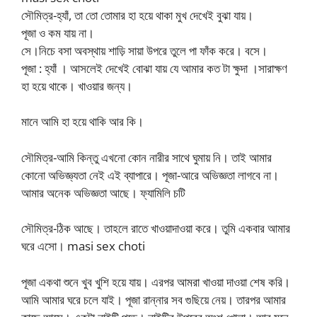
সৌমিত্র-হ্যাঁ, তা তো তোমার হা হয়ে থাকা মুখ দেখেই বুঝা যায়।
পূজা ও কম যায় না।
সে।নিচে বসা অবস্থায় শাড়ি সায়া উপরে তুলে পা ফাঁক করে। বসে।
পূজা : হ্যাঁ । আসলেই দেখেই বোঝা যায় যে আমার কত টা ক্ষুদা ।সারাক্ষণ
হা হয়ে থাকে। খাওয়ার জন্য।
মানে আমি হা হয়ে থাকি আর কি।
সৌমিত্র-আমি কিন্তু এখনো কোন নারীর সাথে ঘুমায় নি। তাই আমার
কোনো অভিজ্ঞ্যতা নেই এই ব্যাপারে। পূজা-আরে অভিজ্ঞতা লাগবে না।
আমার অনেক অভিজ্ঞতা আছে। ফ্যামিলি চটি
সৌমিত্র-ঠিক আছে। তাহলে রাতে খাওয়াদাওয়া করে। তুমি একবার আমার
ঘরে এসো। masi sex choti
পূজা একথা শুনে খুব খুশি হয়ে যায়। এরপর আমরা খাওয়া দাওয়া শেষ করি।
আমি আমার ঘরে চলে যাই। পূজা রান্নার সব গুছিয়ে নেয়। তারপর আমার