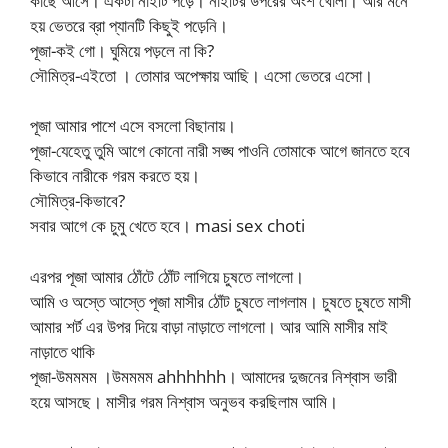
কাছে আসে। একটা নাইটি পড়ে। নাইটির উপরের অংশ খোলা। আর মনে
হয় ভেতরে ব্রা প্যানটি কিছুই পড়েনি।
পূজা-কই গো। ঘুমিয়ে পড়লে না কি?
সৌমিত্র-এইতো । তোমার অপেক্ষায় আছি। এসো ভেতরে এসো।
পূজা আমার পাশে এসে বসলো বিছানায়।
পূজা-যেহেতু তুমি আগে কোনো নারী সঙ্ঘ পাওনি তোমাকে আগে জানতে হবে
কিভাবে নারীকে গরম করতে হয়।
সৌমিত্র-কিভাবে?
সবার আগে কে চুমু খেতে হবে। masi sex choti
এরপর পূজা আমার ঠোঁটে ঠোঁট লাগিয়ে চুষতে লাগলো।
আমি ও অস্তে আস্তে পূজা মাসীর ঠোঁট চুষতে লাগলাম। চুষতে চুষতে মাসী
আমার শর্ট এর উপর দিয়ে বাড়া নাড়াতে লাগলো। আর আমি মাসীর মাই
নাড়াতে থাকি
পূজা-উমমমম ।উমমমম ahhhhhh। আমাদের দুজনের নিশ্বাস ভারী
হয়ে আসছে। মাসীর গরম নিশ্বাস অনুভব করছিলাম আমি।