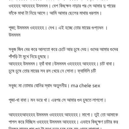
ওহহহহ আহহহহ উমমমম। বেশ কিছক্ষন নাড়ার পর সে আমার দু পায়ের
ফাঁকে মাথা টা নিয়ে আসে। আমি আমার ছেলের মাথায় ধরলাম।
পূজা; উমমমম ওহহহহহ। দেখ। এই হচ্ছে তোর মায়ের গুপ্তধন ।
উমমমম
সবুজ জিব বের করে আলতো করে চেটে আর চুষে দেয়। গুদের আমার গুদের
পাঁপড়ি টা মুখে নিয়ে চুষছে।
আহহহহ উমমমম। হ্যাঁ বাবা।উমমমম ওহহহহহ আহহহহ। চাট বাবা।
চুষে চুষে তোর মায়ের সব রস খেয়ে নে সোনা। ফ্যামিলি চটি
সবুজ: মা তোমার যোনির স্বাদ অতুলনীয়। ma chele sex
পূজা-খা বাবা। মন ভরে খা। এরপর সে আমার গুদ চুষতে লাগলো।
আহহহহআহহহহ উমমমম ওহহহহহ আহহহহ। মাগো। তুই তো আমাকে
পাগল করে দিচ্ছিস ওহহহহ উমমমম আহহহহ। এভাবে কিছুক্ষণ চাটার কর
নিজের মায়ের পুরু গুদ টা মুখে ভরে চুষে চুষে রস খেতে লাগলো।