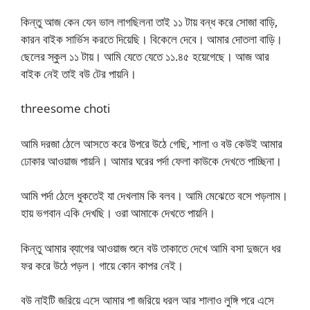
কিন্তু আজ কেন যেন ভাল লাগছিলনা তাই ১১ টায় বন্ধ করে সোজা বাড়ি,
কারন বাইক সার্ভিস করতে দিয়েছি। বিকেলে দেবে। আমার দোতলা বাড়ি।
ছেলের স্কুল ১১ টায়। আমি যেতে যেতে ১১.৪৫ হয়েগেছে। আজ আর
বাইক নেই তাই বউ টের পায়নি।
threesome choti
আমি দরজা ঠেলে আসতে করে উপরে উঠে গেছি, শালা ও বউ কেউই আমার
ঢোকার আওয়াজ পায়নি। আমার ঘরের পর্দা ফেলা কাউকে দেখতে পাচ্ছিনা।
আমি পর্দা ঠেলে ধুকতেই যা দেখলাম কি বলব। আমি মেঝেতে বসে পড়লাম।
হায় ভগবান একি দেখছি। ওরা আমাকে দেখতে পায়নি।
কিন্তু আমার ব্যাগের আওয়াজ শুনে বউ তাকাতে দেখে আমি বসা দুজনে ধর
ফর করে উঠে পড়ল। গায়ে কোন কাপর নেই।
বউ নাইটি জরিয়ে এসে আমার পা জরিয়ে ধরল আর শালাও লুঙ্গি পরে এসে