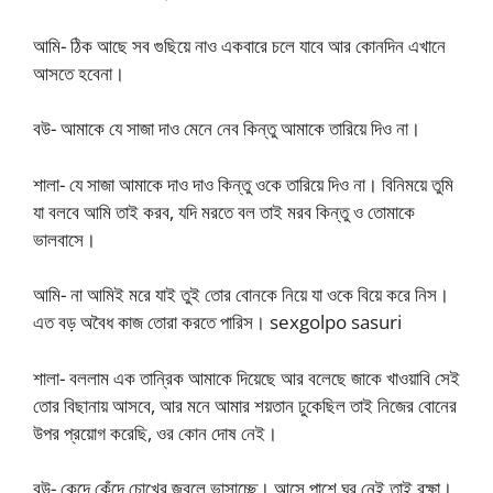
আমি- ঠিক আছে সব গুছিয়ে নাও একবারে চলে যাবে আর কোনদিন এখানে
আসতে হবেনা।
বউ- আমাকে যে সাজা দাও মেনে নেব কিন্তু আমাকে তারিয়ে দিও না।
শালা- যে সাজা আমাকে দাও দাও কিন্তু ওকে তারিয়ে দিও না। বিনিময়ে তুমি
যা বলবে আমি তাই করব, যদি মরতে বল তাই মরব কিন্তু ও তোমাকে
ভালবাসে।
আমি- না আমিই মরে যাই তুই তোর বোনকে নিয়ে যা ওকে বিয়ে করে নিস।
এত বড় অবৈধ কাজ তোরা করতে পারিস। sexgolpo sasuri
শালা- বললাম এক তান্রিক আমাকে দিয়েছে আর বলেছে জাকে খাওয়াবি সেই
তোর বিছানায় আসবে, আর মনে আমার শয়তান ঢুকেছিল তাই নিজের বোনের
উপর প্রয়োগ করেছি, ওর কোন দোষ নেই।
বউ- কেদে কেঁদে চোখের জ্বলে ভাসাচ্ছে। আসে পাশে ঘর নেই তাই রক্ষা।