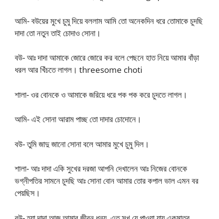
আমি- বউয়ের মুখে চুমু দিয়ে বললাম আমি তো অনেকদিন ধরে তোমাকে চুদছি
দাদা তো নতুন তাই চোদাও সোনা।
বউ- আঃ দাদা আমাকে জোরে জোরে কর বলে পেছনে হাত নিয়ে আমার বাঁড়া
ধরল আর খিঁচতে লাগল। threesome choti
শালা- ওর বোনকে ও আমাকে জরিয়ে ধরে পক পক করে চুদতে লাগল।
আমি- এই সোনা আরাম পাচ্ছ তো দাদার চোদোনে।
বউ- তুমি জাদু জানো সোনা বলে আমার মুখে চুমু দিল।
শালা- আঃ দাদা একি সুখের দরজা আপনি দেখালেন আঃ নিজের বোনকে
ভগ্নীপতির সামনে চুদছি আঃ সোনা বোন আমার তোর কপাল ভাল এমন বর
পেয়ছিস।
বউ- হ্যা দাদা আজ আমার জীবন ধন্য, এত সুখ যে পাওয়া যায় একমাত্র