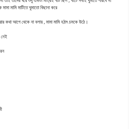
া তাই তাদের ঘরে শুধু একটা মাত্রই খাট ছিল , খাটে সবাই ঘুমাতে পারবে না
 মামা মামি মাটিতে ঘুমাতো বিছানা করে
াওয়ার কথা আগে থেকে না বলায় , মামা মামি হঠাৎ চমকে উঠে।
 নেই
রেন
নী