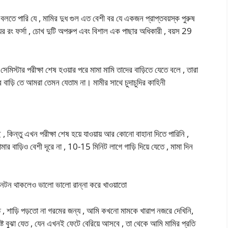
ু বলতে পারি যে , মামির দুধ গুল এত বেশী বর যে একজন প্রাপ্তবয়স্ক পুরুষ
়ের রং ফর্সা , চোখ দুটি অপরুপ এবং বিশাল এক পাছার অধিকারী , বয়স 29
সেমিস্টার পরীক্ষা শেষ হওয়ার পরে মামা মামি তাদের বাড়িতে যেতে বলে , তারা
র বাড়ি তে আমরা তেমন যেতাম না। মামীর সাথে চুদাচুদির কাহিনী
ন্তু এখন পরীক্ষা শেষ হয়ে যাওয়ায় আর কোনো বাহানা দিতে পারিনি ,
র বাড়িও বেশী দূরে না , 10-15 মিনিট লাগে গাড়ি দিয়ে যেতে , মামা দিন
নটন থাকলেও ভালো ভালো রান্না করে খাওয়াতো
কত , শাড়ি পড়তো না গরমের জন্য , আমি কখনো মামকে খারাপ নজরে দেখিনি,
্ট বুঝা যেত , যেন এখনই ফেটে বেরিয়ে আসবে , তা থেকে আমি মামির প্রতি