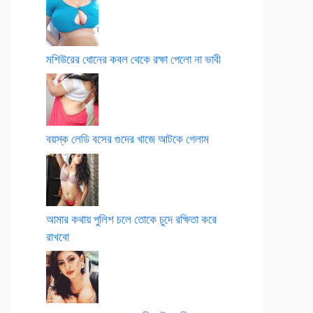
মশিউরের ধোনের কবল থেকে রক্ষা পেলো না ভাবী
বয়স্ক লেডি বসের গুদের খাজে আটকে গেলাম
আমার কথায় পুলিশ চলে তোকে চুদে রক্ষিতা করে
রাখবো