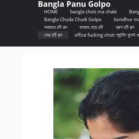
Bangla Panu Golpo
Skip
to
HOME
bangla choti ma chale
Bang
content
Bangla Chuda Chudi Golpo
bondhur ma
অজাচার চটি গল্প
কাজের মেয়ে চটি
গ্রুপ চটি গল্প
সেরা চটি গল্প
office fucking choti প্যান্টটা খুলেই গ