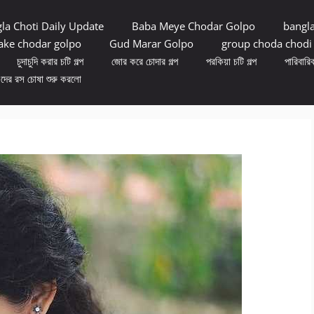
la Choti Daily Update
Baba Meye Chodar Golpo
bangl
ke chodar golpo
Gud Marar Golpo
group choda chodi
চুদাচুদি করার চটি গল্প
জোর করে চোদার গল্প
পরকিয়া চটি গল্প
পারিবারিক
ুদের রস চোষা শুরু করলো