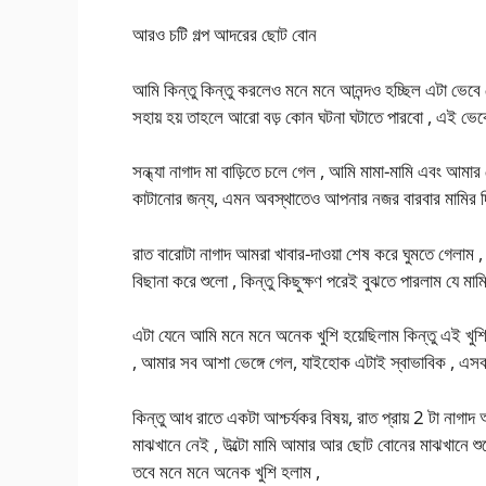
আরও চটি গল্প আদরের ছোট বোন
আমি কিন্তু কিন্তু করলেও মনে মনে আনন্দও হচ্ছিল এটা ভেবে
সহায় হয় তাহলে আরো বড় কোন ঘটনা ঘটাতে পারবো , এই ভে
সন্ধ্যা নাগাদ মা বাড়িতে চলে গেল , আমি মামা-মামি এবং আম
কাটানোর জন্য, এমন অবস্থাতেও আপনার নজর বারবার মামির দি
রাত বারোটা নাগাদ আমরা খাবার-দাওয়া শেষ করে ঘুমতে গেলাম ,
বিছানা করে শুলো , কিন্তু কিছুক্ষণ পরেই বুঝতে পারলাম যে মামি
এটা যেনে আমি মনে মনে অনেক খুশি হয়েছিলাম কিন্তু এই খু
, আমার সব আশা ভেঙ্গে গেল, যাইহোক এটাই স্বাভাবিক , এসব
কিন্তু আধ রাতে একটা আশ্চর্যকর বিষয়, রাত প্রায় 2 টা নাগ
মাঝখানে নেই , উল্টো মামি আমার আর ছোট বোনের মাঝখানে শুয়ে
তবে মনে মনে অনেক খুশি হলাম ,